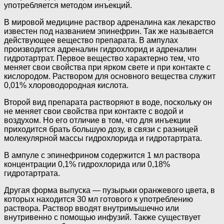
употребляется методом инъекций.
В мировой медицине раствор адреналина как лекарство
известен под названием эпинефрин. Так же называется
действующее вещество препарата. В ампулах
производится адреналин гидрохлорид и адреналин
гидротартрат. Первое вещество характерно тем, что
меняет свои свойства при ярком свете и при контакте с
кислородом. Раствором для основного вещества служит
0,01% хлороводородная кислота.
Второй вид препарата растворяют в воде, поскольку он
не меняет свои свойства при контакте с водой и
воздухом. Но его отличие в том, что для инъекции
приходится брать большую дозу, в связи с разницей
молекулярной массы гидрохлорида и гидротартрата.
В ампуле с эпинефрином содержится 1 мл раствора
концентрации 0,1% гидрохлорида или 0,18%
гидротартрата.
Другая форма выпуска — пузырьки оранжевого цвета, в
которых находится 30 мл готового к употреблению
раствора. Раствор вводят внутримышечно или
внутривенно с помощью инфузий. Также существует