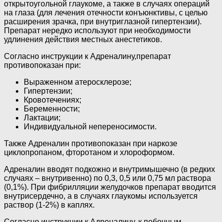
открытоугольной глаукоме, а также в случаях операций
на глаза (для лечения отечности конъюнктивы, с целью
расширения зрачка, при внутриглазной гипертензии).
Препарат нередко используют при необходимости
удлинения действия местных анестетиков.
Согласно инструкции к Адреналину,препарат
противопоказан при:
Выраженном атеросклерозе;
Гипертензии;
Кровотечениях;
Беременности;
Лактации;
Индивидуальной непереносимости.
Также Адреналин противопоказан при наркозе
циклопропаном, фторотаном и хлороформом.
Адреналин вводят подкожно и внутримышечно (в редких
случаях – внутривенно) по 0,3, 0,5 или 0,75 мл раствора
(0,1%). При фибрилляции желудочков препарат вводится
внутрисердечно, а в случаях глаукомы используется
раствор (1-2%) в каплях.
Согласно инструкции к Адреналину, к побочным