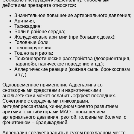
действиям препарата относятся:
Значительное повышение артериального давления;
Аритмия;
Тахикардия;
Боли в районе сердца;
Желудочковые аритмии (при больших дозах);
Головные боли;
Головокружения;
Тошнота и рвота;
Психоневротические расстройства (дезориентация,
паранойя, паническое поведение и т.д.);
Аллергические реакции (кожная сыпь, бронхоспазм
и т.д.).
Одновременное применение Адреналина со
снотворными средствами и наркотическими
анальгетиками может ослабить эффект последних.
Сочетание с сердечными гликозидами,
антидепрессантами, хинидином чревато развитием
аритмии, с ингибиторами МАО – повышением
артериального давления, рвотой, головными болями, с
фенитоином – брадикардией.
Адреналин следует хранить в сухом прохладном месте,