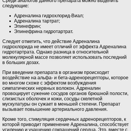
Среди аналогов данного препарата можно выделить
следующие:
Адреналина гидрохлорид-Виал;
Адреналина тартрат;
Эпинефрин;
Эпинефрина гидротартрат.
Следует отметить, что действие Адреналина
гидрохлорида не имеет отличий от эффекта Адреналина
гидротартрата. Однако разница в относительной
молекулярной массе позволяет использовать последний
в больших дозах.
При введении препарата в организм происходит
воздействие на альфа- и бета-адренорецепторы, которое
во многом схоже с эффектом возбуждения
симпатических нервных волокон. Адреналин
провоцирует сужение сосудов органов брюшной полости,
слизистых оболочек и кожи, сосуды скелетной
мускулатуры он сужает в меньшей степени. Препарат
вызывает повышение артериального давления.
Кроме того, стимуляция сердечных адренорецепторов, к
которой приводит применение Адреналина, способствует
усилению и учащению сокращений сердца. Это, вместе с