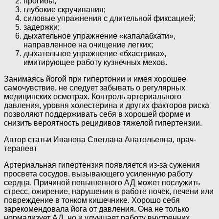
прогибы;
глубокие скручивания;
силовые упражнения с длительной фиксацией;
задержки;
дыхательное упражнение «капалабхати»,
направленное на очищение легких;
дыхательное упражнение «бхастрика»,
имитирующее работу кузнечных мехов.
Занимаясь йогой при гипертонии и имея хорошее
самочувствие, не следует забывать о регулярных
медицинских осмотрах. Контроль артериального
давления, уровня холестерина и других факторов риска
позволяют поддерживать себя в хорошей форме и
снизить вероятность рецидивов тяжелой гипертензии.
Автор статьи Иванова Светлана Анатольевна, врач-
терапевт
Артериальная гипертензия появляется из-за сужения
просвета сосудов, вызывающего усиленную работу
сердца. Причиной повышенного АД может послужить
стресс, ожирение, нарушения в работе почек, печени или
повреждение в тонком кишечнике. Хорошо себя
зарекомендовала йога от давления. Она не только
нормализует АД, но и улучшает работу внутренних