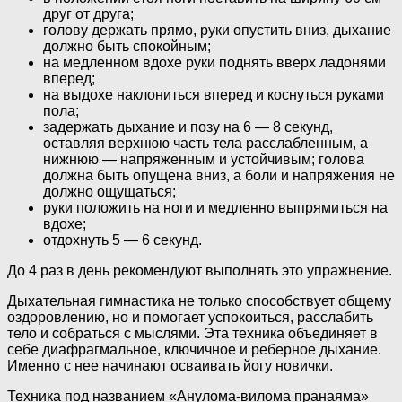
друг от друга;
голову держать прямо, руки опустить вниз, дыхание
должно быть спокойным;
на медленном вдохе руки поднять вверх ладонями
вперед;
на выдохе наклониться вперед и коснуться руками
пола;
задержать дыхание и позу на 6 — 8 секунд,
оставляя верхнюю часть тела расслабленным, а
нижнюю — напряженным и устойчивым; голова
должна быть опущена вниз, а боли и напряжения не
должно ощущаться;
руки положить на ноги и медленно выпрямиться на
вдохе;
отдохнуть 5 — 6 секунд.
До 4 раз в день рекомендуют выполнять это упражнение.
Дыхательная гимнастика не только способствует общему
оздоровлению, но и помогает успокоиться, расслабить
тело и собраться с мыслями. Эта техника объединяет в
себе диафрагмальное, ключичное и реберное дыхание.
Именно с нее начинают осваивать йогу новички.
Техника под названием «Анулома-вилома пранаяма»