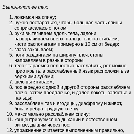
Выполняют ее так:
ложимся на спину;
нужно постараться, чтобы большая часть спины
соприкасалась с полом;
руки вытягиваем вдоль тела, ладони
разворачиваем вверх, пальцы слегка сгибаем,
кисти располагаем примерно в 10 см от бедер;
глаза закрываем;
ноги раздвигаем на ширину плеч, стопы
направляем в разные стороны;
тело стараемся полностью расслабить, рот можно
приоткрыть, а расслабленный язык расположить за
верхними зубами;
шею вытягиваем;
поочередно с одной и другой стороны расслабляем
плечо, затем предплечье, и далее локоть, запястье и
пальцы;
расслабляем таз и ягодицы, диафрагму и живот,
бока и ребра, грудную клетку;
максимально расслабляем спину;
концентрируемся на дыхании в естественном
ритме, дышим через нос;
упражнение считается выполненным правильно,