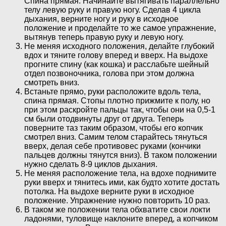
Спина прямая. Начинайте вытягивать параллельно
телу левую руку и правую ногу. Сделав 4 цикла
дыхания, верните ногу и руку в исходное
положение и проделайте то же самое упражнение,
вытянув теперь правую руку и левую ногу.
Не меняя исходного положения, делайте глубокий
вдох и тяните голову вперед и вверх. На выдохе
прогните спину (как кошка) и расслабьте шейный
отдел позвоночника, голова при этом должна
смотреть вниз.
Встаньте прямо, руки расположите вдоль тела,
спина прямая. Стопы плотно прижмите к полу, но
при этом раскройте пальцы так, чтобы они на 0,5-1
см были отодвинуты друг от друга. Теперь
поверните таз таким образом, чтобы его копчик
смотрел вниз. Самим телом старайтесь тянуться
вверх, делая себе противовес руками (кончики
пальцев должны тянутся вниз). В таком положении
нужно сделать 8-9 циклов дыхания.
Не меняя расположение тела, на вдохе поднимите
руки вверх и тянитесь ими, как будто хотите достать
потолка. На выдохе верните руки в исходное
положение. Упражнение нужно повторить 10 раз.
В таком же положении тела обхватите свои локти
ладонями, туловище наклоните вперед, а копчиком