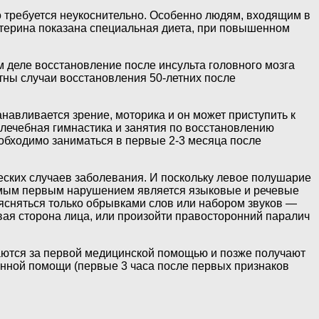
о требуется неукоснительно. Особенно людям, входящим в
стерина показана специальная диета, при повышенном
м деле восстановление после инсульта головного мозга
стны случаи восстановления 50-летних после
навливается зрение, моторика и он может приступить к
 лечебная гимнастика и занятия по восстановлению
еобходимо заниматься в первые 2-3 месяца после
ческих случаев заболевания. И поскольку левое полушарие
 самым первым нарушением является языковые и речевые
ясняться только обрывками слов или набором звуков —
вая сторона лица, или произойти правосторонний паралич
щаются за первой медицинской помощью и позже получают
ренной помощи (первые 3 часа после первых признаков