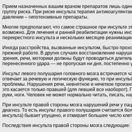
Прием назначенных вашим врачом препаратов лишь один и
группу риска. При риске инсульта терапия антикоагулян
давлении – гипотензивные препараты.
Многие предполагают, что самое страшное при инсульте эт
возможно. Для лечения и ранней реабилитации нужны инст
перекрестного инсульта и нескольких месяцев реанимации.
Иногда расстройства, вызванные инсультом, быстро проход
прежней работе. В других случаях восстановление наруше
зрения, речи, моторики должны будут проводиться длител
перенесенного удара — не пропуская ни дня, постепенно 
Инсульт левого полушария головного мозга встречается ч
отвечает за речевую и логическую функцию, то при инсу
проблемы. Нарушения речи, невнятное и нечеткое произн
это касается только правшей (для левшей все наоборот).
руки, ноги. Человек не может нормально читать, писать, 
При инсульте правой стороны мозга нарушений речи у па
диагноз. То есть инсульт правого полушария считается бо
инсульта) бывает упущено, и отмирает большее число кле
Последствия инсульта правой стороны мозга следующие: