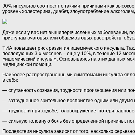
90% инсультов соотносят с такими причинами как высоко
уровень холестерина, диабет, злоупотребление алкоголем
Даже если у вас нет вышеперечисленных заболеваний, п
приступам очаговых или общемозговых расстройств, обус
ТИА повышает риск развития ишемического инсульта. Так,
последующих 3-х месяцев – еще у 10%, в течение 12 меся
«ишемический инсульт». Основываясь на этих данных мож
медицинской помощи.
Наиболее распространенными симптомами инсульта являют
в себя:
— спутанность сознания, трудности произношения или по
— затрудненное зрительное восприятие одним или двумя 
— трудности при ходьбе, головокружение, потеря равнов
— сильную головную боль без определенной причины, пот
Последствия инсульта зависят от того, насколько серьезн