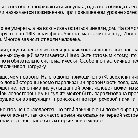
з способов профилактики инсульта, однако, соблюдать ег
тами назначается пожизненно, при повышенном уровне холе
о не умереть, а на всю жизнь остаться инвалидом. На само
руктор по ЛФК, врач физкабинета, массажисты и т.д. Изве
 Многое зависит от воли человека.
ят, спустя несколько месяцев у человека полностью восста
нных функций затягивается. Надо быть готовым к тому, что
ьно и обязательно систематически. Особенно настойчиво н
увеличивая нагрузку
аще, чем правого. На его долю приходится 57% всех клини
льте левой стороны кроме парализации правой части тела,
ошение, непонимание услышанной речи, человек может изъ
 При левостороннем инсульте может быть парализована пра
нарушается артикуляция, происходит потеря речевой памяти.
циентов не наблюдается. По этой причине они позже обра
лее опасным, так как часто время на оказание первой экст
ток мозга, восстановить которые невозможно.