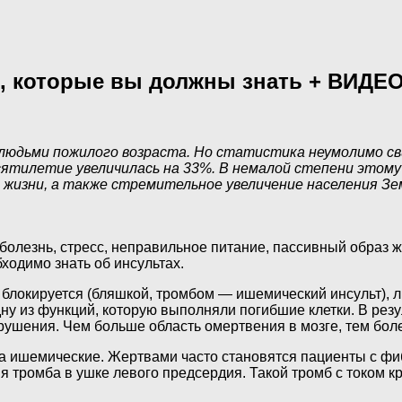
в, которые вы должны знать + ВИДЕ
 людьми пожилого возраста. Но статистика неумолимо 
десятилетие увеличилась на 33%. В немалой степени это
жизни, а также стремительное увеличение населения Зем
 болезнь, стресс, неправильное питание, пассивный образ 
бходимо знать об инсультах.
 блокируется (бляшкой, тромбом — ишемический инсульт), л
одну из функций, которую выполняли погибшие клетки. В рез
арушения. Чем больше область омертвения в мозге, тем бол
 на ишемические. Жертвами часто становятся пациенты с ф
тромба в ушке левого предсердия. Такой тромб с током кр