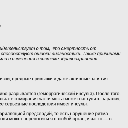
О
свидетельствует о том, что смертность от
му способствуют ошибки диагностики. Также причинами
ли и изменения в системе здравоохранения.
жизни, вредные привычки и даже активные занятия
ибо разрывается (геморрагический инсульт). После того,
ультате отмирания части мозга может наступить паралич,
ее серьезные последствия имеет инсульт.
ибрилляцией предсердий, то есть нарушение ритма
ови может переноситься в любой орган, и часто — в