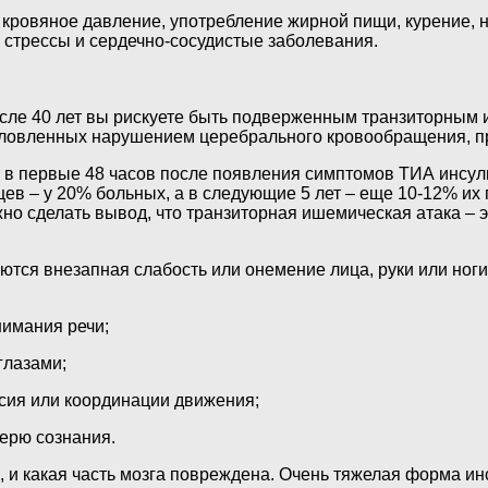
е кровяное давление, употребление жирной пищи, курение,
, стрессы и сердечно-сосудистые заболевания.
осле 40 лет вы рискуете быть подверженным транзиторным
ловленных нарушением церебрального кровообращения, про
 в первые 48 часов после появления симптомов ТИА инсуль
цев – у 20% больных, а в следующие 5 лет – еще 10-12% их
но сделать вывод, что транзиторная ишемическая атака – 
ся внезапная слабость или онемение лица, руки или ноги
нимания речи;
глазами;
есия или координации движения;
ерю сознания.
о, и какая часть мозга повреждена. Очень тяжелая форма и