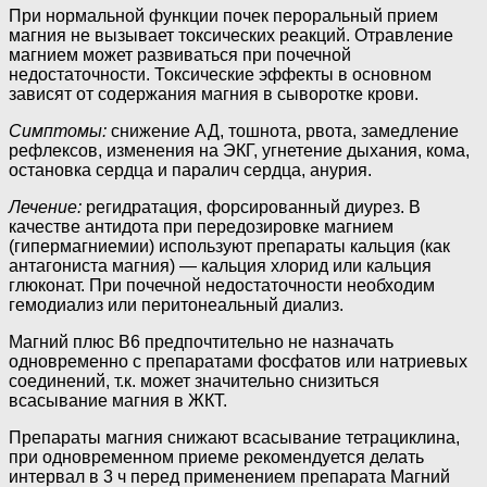
При нормальной функции почек пероральный прием
магния не вызывает токсических реакций. Отравление
магнием может развиваться при почечной
недостаточности. Токсические эффекты в основном
зависят от содержания магния в сыворотке крови.
Симптомы:
снижение АД, тошнота, рвота, замедление
рефлексов, изменения на ЭКГ, угнетение дыхания, кома,
остановка сердца и паралич сердца, анурия.
Лечение:
регидратация, форсированный диурез. В
качестве антидота при передозировке магнием
(гипермагниемии) используют препараты кальция (как
антагониста магния) — кальция хлорид или кальция
глюконат. При почечной недостаточности необходим
гемодиализ или перитонеальный диализ.
Магний плюс В6 предпочтительно не назначать
одновременно с препаратами фосфатов или натриевых
соединений, т.к. может значительно снизиться
всасывание магния в ЖКТ.
Препараты магния снижают всасывание тетрациклина,
при одновременном приеме рекомендуется делать
интервал в 3 ч перед применением препарата Магний