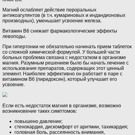
Магний ослабляет действие пероральных
антикоагулянтов (в т.ч. кумариновых и индандионовых
производных), уменьшает усвоение железа.
Витамин В6 снижает фармакологические эффекты
левоподы.
При гипертонии не обязательно начинать прием таблеток
со сложной химической формулой. У большей части
больных проблема связана с недостатком в организме
магния. Разумным решением было бы начать лечение с
использования препаратов, содержащих этот ценный
элемент. Наиболее эффективно он работает в паре с
витамином В6 (пиридоксин), который улучшает его
усвоение.
Если есть недостаток магния в организме, возможно
возникновение таких симптомов:
повышено давление;
стенокардия, дискомфорт от аритмии, тахикардия;
головная боль, рассеянность внимания,