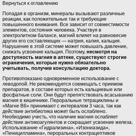
Вернуться к оглавлению
Попадая в организм, минералы вызывают различные
реакции, как положительные так и требующие
повышенного внимания. Все зависит от совместимости
элементов, состояния человека. Участвуя в
электролитном балансе, магний влияет на равновесие
других его составляющих — натрия, калия, кальция.
Нарушение в этой системе может повышать давление,
снижать усвоение кальция. Поэтому,
несмотря на
доступность магния в аптеке, существуют строгие
ограничения, которые нужно обязательно
учитывать, получив консультацию доктора.
Противопоказано одновременное использование с
леводопой. Не рекомендуется совмещать с приемом
препаратов, в составе которых есть кальциевые или
фосфатные соли. Они будут препятствовать всасыванию
магния в кишечнике. Пероральные тетрациклины и
«Магне В6» принимают с интервалом 3 часа, так как
действие антибиотика может быть ослаблено.
Необходимо учесть, что наличие магния ослабляет
действие антикоагулянтов и сокращает усвоение железа.
Использование «Гидрализина», «Изониазида»,
«Пеницилламина», пероральных контрацептивов