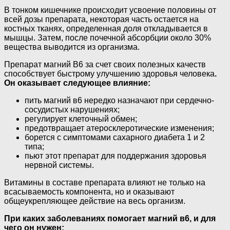
В тонком кишечнике происходит усвоение половины от
всей дозы препарата, некоторая часть остается на
костных тканях, определенная доля откладывается в
мышцы. Затем, после почечной абсорбции около 30%
вещества выводится из организма.
Препарат магний В6 за счет своих полезных качеств
способствует быстрому улучшению здоровья человека
.
Он оказывает следующее влияние:
пить магний в6 нередко назначают при сердечно-
сосудистых нарушениях;
регулирует клеточный обмен;
предотвращает атеросклеротические изменения;
борется с симптомами сахарного диабета 1 и 2
типа;
пьют этот препарат для поддержания здоровья
нервной системы.
Витамины в составе препарата влияют не только на
всасываемость компонента, но и оказывают
общеукрепляющее действие на весь организм.
При каких заболеваниях помогает магний в6, и для
чего он нужен: