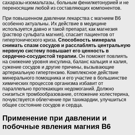
сахаразы-изомальтазы, больным фенилкетонурией и не
переносящим любой из составляющих компонентов.
При повышенном давлении лекарства с магнием В6
особенно актуальны. Их действие в медицине
используется давно и такой препарат, как магнезия
(раствор сульфата магния), спасает пациентов от
гипертонического криза.
Способность минерала
снимать спазм сосудов и расслаблять центральную
нервную систему повышает его ценность в
сердечно-сосудистой терапии.
Он поможет повлиять
на снижение уровня инсулина, баланс кальция и калия,
сужение сосудов и другие причины, вызывающие
артериальную гипертензию. Комплексное действие
минерального помощника и его участие в большинстве
химических процессов организма избавит от
параллельно протекающих недомоганий. Должно
снизиться тромбообразование, отложение холестерина,
почувствуется облегчение при тахикардии, улучшиться
общее состояние сосудов и сердца.
Применение при давлении и
побочные явления магния В6