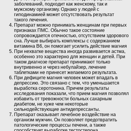
заболеваний, подходит как женскому, так и
мужскому организму. Однако у людей с
гиподинамией может отсутствовать результат
такого лечения.
Препарат можно принимать женщинам при первых
признаках ПМС. Обычно такое состояние
сопровождается отечностью, отсутствием здорового
сна. Лучше выбирать комплексы с содержанием
витамина В6, он помогает усилить действие магния
При нехватке вещества иногда развивается астма,
особенно это характерно для женщин и детей. При
таком диагнозе препарат принимают только
внутривенно и через небулайзер, лечение
таблетками не принесет желаемого результата.
При дефиците магния человек может впадать в
депрессию. Это связано с тем, что уменьшается
выработка серотонина. Причем результаты
исследования показали, что прием магния позволял
избавить от тревожности больных сахарным
диабетом, не хуже чем некоторые
сильнодействующие антидепрессанты.
Препарат оказывает лечебное воздействие на
организм мужчин. Он позволяет предотвратить
патологические процессы печени, а также
способствует выработке тестостерона.