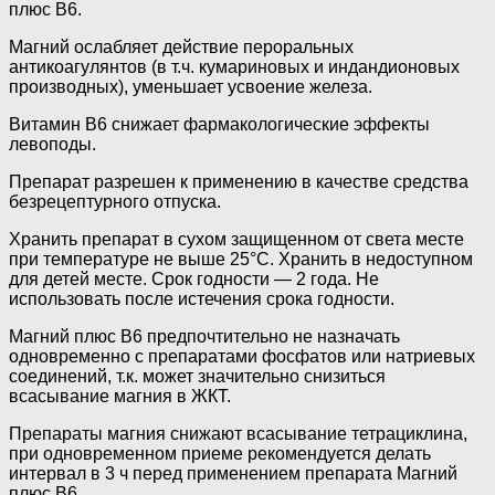
плюс В6.
Магний ослабляет действие пероральных
антикоагулянтов (в т.ч. кумариновых и индандионовых
производных), уменьшает усвоение железа.
Витамин В6 снижает фармакологические эффекты
левоподы.
Препарат разрешен к применению в качестве средства
безрецептурного отпуска.
Хранить препарат в сухом защищенном от света месте
при температуре не выше 25°С. Хранить в недоступном
для детей месте. Срок годности — 2 года. Не
использовать после истечения срока годности.
Магний плюс В6 предпочтительно не назначать
одновременно с препаратами фосфатов или натриевых
соединений, т.к. может значительно снизиться
всасывание магния в ЖКТ.
Препараты магния снижают всасывание тетрациклина,
при одновременном приеме рекомендуется делать
интервал в 3 ч перед применением препарата Магний
плюс В6.