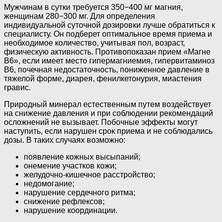
Мужчинам в сутки требуется 350−400 мг магния,
женщинам 280−300 мг. Для определения
индивидуальной суточной дозировки лучше обратиться к
специалисту. Он подберет оптимальное время приема и
необходимое количество, учитывая пол, возраст,
физическую активность. Противопоказан прием «Магне
В6», если имеет место гипермагниемия, гипервитаминоз
В6, почечная недостаточность, пониженное давление в
тяжелой форме, диарея, фенилкетонурия, миастения
гравис.
Природный минерал естественным путем воздействует
на снижение давления и при соблюдении рекомендаций
осложнений не вызывает. Побочные эффекты могут
наступить, если нарушен срок приема и не соблюдались
дозы. В таких случаях возможно:
появление кожных высыпаний;
онемение участков кожи;
желудочно-кишечное расстройство;
недомогание;
нарушение сердечного ритма;
снижение рефлексов;
нарушение координации.