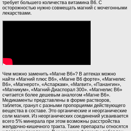
требует большего количества витамина В6. С
осторожностью нужно совмещать магний с мочегонными
лекарствами.
Чем можно заменить «Магне В6»? В аптеках можно
найти «Магний плюс В6», «Магне B6 форте», «Магнелис
В6», «Магнерот», «Аспаркам», «Магвит», «Панангин»,
«Магникум», «Магний-Диаспорал 300». «Магнелис В6»
считается более дешевым аналогом «Магне В6».
Медикаменты представлены в форме растворов,
таблеток, гранул с разными пропорциями действующего
вещества в составе. Это органические и неорганические
соли магния. Из неорганических соединений усваивается
всего 5% минерала при этом возможны расстройства
желудочно-кишечного тракта. Такие препараты относятся