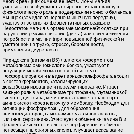
многих реакциях обмена веществ. Ионы магния
уменьшают возбудимость нейронов, играют важную
физиологическую роль в поддержании ионного баланса в
мышцах (замедляют нервно-мышечную передачу),
участвуют во многих ферментативных реакциях.
Недостаток магния в организме может наблюдаться при
нарушении режима питания (диета) или при увеличении
потребности в магнии (при повышенной физической и
умственной нагрузке, стрессе, беременности,
применении диуретиков).
Пиридоксин (витамин В6) является коферментом
метаболизма аминокислот и белков, участвует в
регуляции метаболизма нервной системы.
Фосфорилируется и в виде пиридоксальфосфата входит
в состав ферментов, катализирующих
декарбоксилирование и переаминирование. Играет
важную роль в метаболизме триптофана, глутаминовой
кислоты, цистеина, метионина, а также в транспорте
аминокислот через клеточную мембрану. Необходим для
активации фосфорилазы, для образования
нейромедиаторов, гамма-аминомасляной кислоты,
глицина, серотонина. Участвует в обмене витамина В и,
фолиевой кислоты, в синтезе порфиринов, в обмене
ненасыщенных жирных кислот. Улучшает всасывание