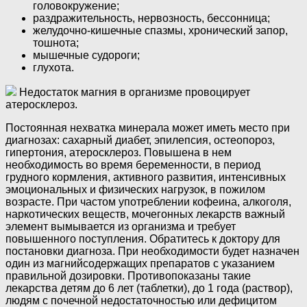
головокружение;
раздражительность, нервозность, бессонница;
желудочно-кишечные спазмы, хронический запор,
тошнота;
мышечные судороги;
глухота.
Недостаток магния в организме провоцирует
атеросклероз.
Постоянная нехватка минерала может иметь место при
диагнозах: сахарный диабет, эпилепсия, остеопороз,
гипертония, атеросклероз. Повышена в нем
необходимость во время беременности, в период
грудного кормления, активного развития, интенсивных
эмоциональных и физических нагрузок, в пожилом
возрасте. При частом употреблении кофеина, алкоголя,
наркотических веществ, мочегонных лекарств важный
элемент вымывается из организма и требует
повышенного поступления. Обратитесь к доктору для
постановки диагноза. При необходимости будет назначен
один из магнийсодержащих препаратов с указанием
правильной дозировки. Противопоказаны такие
лекарства детям до 6 лет (таблетки), до 1 года (раствор),
людям с почечной недостаточностью или дефицитом