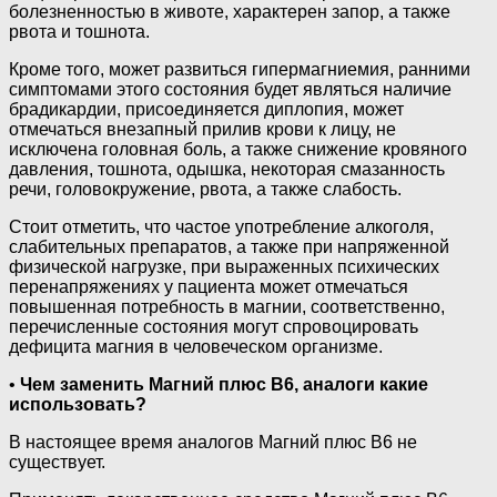
болезненностью в животе, характерен запор, а также
рвота и тошнота.
Кроме того, может развиться гипермагниемия, ранними
симптомами этого состояния будет являться наличие
брадикардии, присоединяется диплопия, может
отмечаться внезапный прилив крови к лицу, не
исключена головная боль, а также снижение кровяного
давления, тошнота, одышка, некоторая смазанность
речи, головокружение, рвота, а также слабость.
Стоит отметить, что частое употребление алкоголя,
слабительных препаратов, а также при напряженной
физической нагрузке, при выраженных психических
перенапряжениях у пациента может отмечаться
повышенная потребность в магнии, соответственно,
перечисленные состояния могут спровоцировать
дефицита магния в человеческом организме.
•
Чем заменить Магний плюс В6, аналоги какие
использовать?
В настоящее время аналогов Магний плюс В6 не
существует.