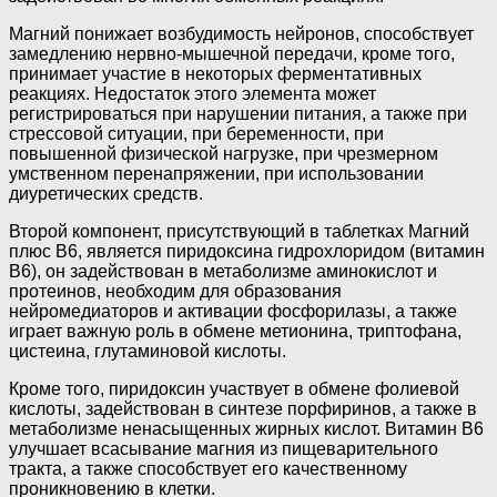
Магний понижает возбудимость нейронов, способствует
замедлению нервно-мышечной передачи, кроме того,
принимает участие в некоторых ферментативных
реакциях. Недостаток этого элемента может
регистрироваться при нарушении питания, а также при
стрессовой ситуации, при беременности, при
повышенной физической нагрузке, при чрезмерном
умственном перенапряжении, при использовании
диуретических средств.
Второй компонент, присутствующий в таблетках Магний
плюс В6, является пиридоксина гидрохлоридом (витамин
В6), он задействован в метаболизме аминокислот и
протеинов, необходим для образования
нейромедиаторов и активации фосфорилазы, а также
играет важную роль в обмене метионина, триптофана,
цистеина, глутаминовой кислоты.
Кроме того, пиридоксин участвует в обмене фолиевой
кислоты, задействован в синтезе порфиринов, а также в
метаболизме ненасыщенных жирных кислот. Витамин В6
улучшает всасывание магния из пищеварительного
тракта, а также способствует его качественному
проникновению в клетки.