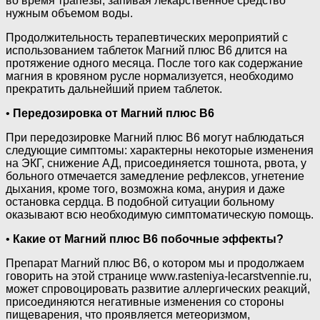
во время трапезы, запивая лекарственное средство
нужным объемом воды.
Продолжительность терапевтических мероприятий с
использованием таблеток Магний плюс В6 длится на
протяжение одного месяца. После того как содержание
магния в кровяном русле нормализуется, необходимо
прекратить дальнейший прием таблеток.
•
Передозировка от Магний плюс В6
При передозировке Магний плюс В6 могут наблюдаться
следующие симптомы: характерны некоторые изменения
на ЭКГ, снижение АД, присоединяется тошнота, рвота, у
больного отмечается замедление рефлексов, угнетение
дыхания, кроме того, возможна кома, анурия и даже
остановка сердца. В подобной ситуации больному
оказывают всю необходимую симптоматическую помощь.
•
Какие от Магний плюс В6 побочные эффекты?
Препарат Магний плюс В6, о котором мы и продолжаем
говорить на этой странице www.rasteniya-lecarstvennie.ru,
может спровоцировать развитие аллергических реакций,
присоединяются негативные изменения со стороны
пищеварения, что проявляется метеоризмом,