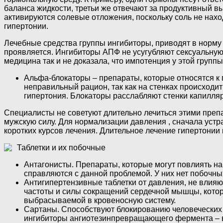
баланса жидкости, третьи же отвечают за продуктивный вы
активируются солевые отложения, поскольку соль не нахо
гипертонии.
Лечебные средства группы ингибиторы, приводят в норму 
проявляется. Ингибиторы АПФ не усугубляют сексуальную
медицина так и не доказала, что импотенция у этой груп
Альфа-блокаторы – препараты, которые относятся к
неправильный рацион, так как на стенках происходит
гипертония. Блокаторы расслабляют стенки капилляр
Специалисты не советуют длительно лечиться этими препа
мужскую силу. Для нормализации давления , сначала устр
коротких курсов лечения. Длительное лечение гипертонии 
Таблетки и их побочные
Антагонисты. Препараты, которые могут повлиять на
справляются с данной проблемой. У них нет побочны
Антигипертензивные таблетки от давления, не вли
частоты и силы сокращений сердечной мышцы, котор
выбрасываемой в кровеносную систему.
Сартаны. Способствуют блокированию человеческих 
ингибиторы ангиотезинпревращающего фермента – в