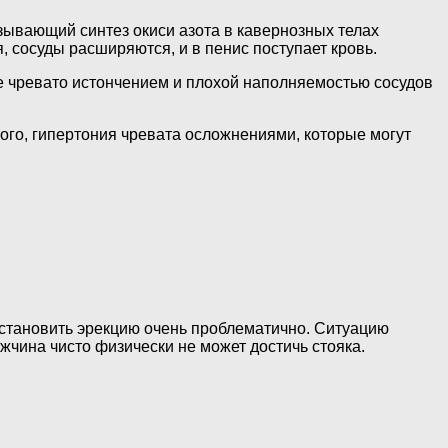
ызывающий синтез окиси азота в кавернозных телах
 сосуды расширяются, и в пенис поступает кровь.
е чревато истончением и плохой наполняемостью сосудов
го, гипертония чревата осложнениями, которые могут
осстановить эрекцию очень проблематично. Ситуацию
ужчина чисто физически не может достичь стояка.