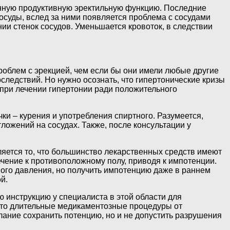
нную продуктивную эректильную функцию. Последние
сосуды, вслед за ними появляется проблема с сосудами
и стенок сосудов. Уменьшается кровоток, в следствии
облем с эрекцией, чем если бы они имели любые другие
следствий. Но нужно осознать, что гипертонические кризы
о при лечении гипертонии ради положительного
ки – курения и употребления спиртного. Разумеется,
ожений на сосудах. Также, после консультации у
яется то, что большинство лекарственных средств имеют
чение к противоположному полу, приводя к импотенции.
ого давления, но получить импотенцию даже в раннем
й.
 инструкцию у специалиста в этой области для
 что длительные медикаментозные процедуры от
лание сохранить потенцию, но и не допустить разрушения