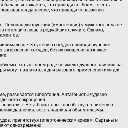
 баланс искажается, это приводит к сбоям, то есть
 повышается давление, что приводит к развитию
т. Половая дисфункция (импотенция) у мужского пола не
на потенцию лишь в редчайших случаях. Однако,
каментов.
минимальное. К сужению сосудов приводит курение,
о загрязнения сосудов, без их очищения возникает
ние.
облемы, хоть в своем роде не имеют дурного влияния на
оры могут назначаться для разового применения или для
ме, развивается гипертония. Антагонисты чудесно
ердечного сокращения.
специалист. Бета-блокаторы способствуют снижению
шению давления, восстанавливая объем плазмы,
дов, препятствуя гипертоническим кризам. Сартаны и
няют одновременно.