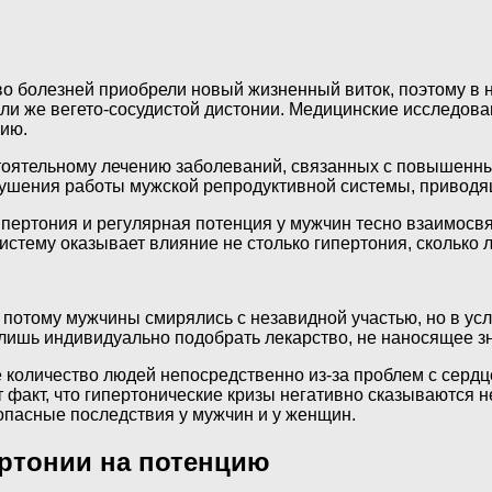
о болезней приобрели новый жизненный виток, поэтому в
ли же вегето-сосудистой дистонии. Медицинские исследова
цию.
остоятельному лечению заболеваний, связанных с повышенн
рушения работы мужской репродуктивной системы, приводя
 гипертония и регулярная потенция у мужчин тесно взаимо
систему оказывает влияние не столько гипертония, сколько
потому мужчины смирялись с незавидной участью, но в ус
ишь индивидуально подобрать лекарство, не наносящее зн
 количество людей непосредственно из-за проблем с сердц
 факт, что гипертонические кризы негативно сказываются не
опасные последствия у мужчин и у женщин.
ртонии на потенцию