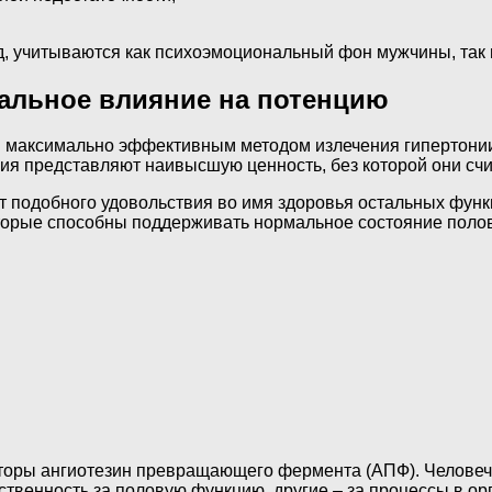
 учитываются как психоэмоциональный фон мужчины, так и
льное влияние на потенцию
ся максимально эффективным методом излечения гипертони
ия представляют наивысшую ценность, без которой они сч
от подобного удовольствия во имя здоровья остальных функ
оторые способны поддерживать нормальное состояние поло
ибиторы ангиотезин превращающего фермента (АПФ). Челов
тственность за половую функцию, другие – за процессы в 