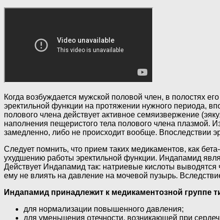
Когда возбуждается мужской половой член, в полостях ег
эректильной функции на протяжении нужного периода, вп
полового члена действует активное семяизвержение (эяк
наполнения пещеристого тела полового члена плазмой. Из
замедленно, либо не происходит вообще. Впоследствии эр
Следует помнить, что прием таких медикаментов, как бет
ухудшению работы эректильной функции. Индапамид явля
Действует Индапамид так: натриевые кислоты выводятся 
ему не влиять на давление на мочевой пузырь. Вследстви
Индапамид принадлежит к медикаментозной группе ти
для нормализации повышенного давления;
для уменьшения отечности, возникающей при сердеч