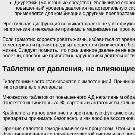
Диуретики (мочегонные средства). Увеличивая скоро
повышенный уровень давления на артериальную сист
применяется для комбинации с другими препаратам
Эректильная дисфункция возникает далеко не у всех муж
гипертензия и нежелание принимать медикаменты, пропи
Если грамотно корректировать жизнь, избавиться от вред
холестерина и прочих вредных веществ и физического бе
жизни. Следует помнить, что повышенное давление не вс
болезни, способные привести к нарушениям деятельности 
Таблетки от давления, не влияющие
Гипертоники часто сталкиваются с импотенцией. Причиной
гипотензивные препараты.
Множество таблеток от повышенного АД негативным образ
относятся ингибиторы АПФ, сартаны и антагонисты кальци
Крайне негативное влияние на эректильную функцию оказ
препараты принимать безопасно, и как вообще восстанови
Эрекция является гемодинамическим процессом. Чтобы чл
функционировании сердечно-сосудистой системы все прои