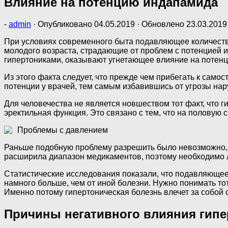
Влияние на потенцию индапамида
-
admin
· Опубликовано
04.05.2019
· Обновлено
23.03.2019
При условиях современного быта подавляющее количеств
молодого возраста, страдающие от проблем с потенцией и
гипертониками, оказывают угнетающее влияние на потен
Из этого факта следует, что прежде чем прибегать к сам
потенции у врачей, тем самым избавившись от угрозы на
Для человечества не является новшеством тот факт, что
эректильная функция. Это связано с тем, что на половую 
Проблемы с давлением
Раньше подобную проблему разрешить было невозможно, 
расширила диапазон медикаментов, поэтому необходимо л
Статистические исследования показали, что подавляющее
намного больше, чем от иной болезни. Нужно понимать тот
Именно потому гипертоническая болезнь влечет за собой 
Причины негативного влияния гипе