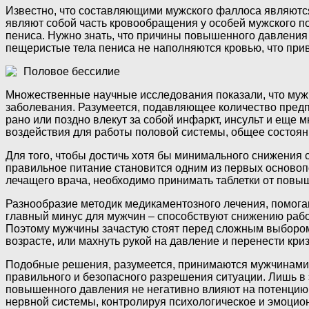
Известно, что составляющими мужского фаллоса являютс
являют собой часть кровообращения у особей мужского по
пениса. Нужно знать, что причины повышенного давления 
пещеристые тела пениса не наполняются кровью, что прив
Половое бессилие
Множественные научные исследования показали, что мужч
заболевания. Разумеется, подавляющее количество предпо
рано или поздно влекут за собой инфаркт, инсульт и еще 
воздействия для работы половой системы, общее состоян
Для того, чтобы достичь хотя бы минимального снижения с
правильное питание становится одним из первых основоп
лечащего врача, необходимо принимать таблетки от повы
Разнообразие методик медикаментозного лечения, помога
главный минус для мужчин – способствуют снижению рабо
Поэтому мужчины зачастую стоят перед сложным выбором 
возрасте, или махнуть рукой на давление и перенести криз
Подобные решения, разумеется, принимаются мужчинами, 
правильного и безопасного разрешения ситуации. Лишь в
повышенного давления не негативно влияют на потенцию. 
нервной системы, контролируя психологическое и эмоцио