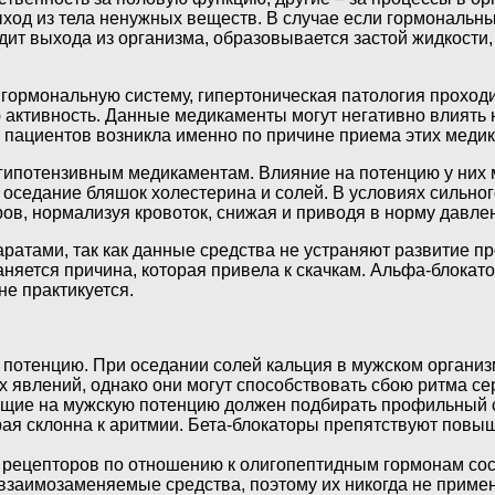
ход из тела ненужных веществ. В случае если гормональный
дит выхода из организма, образовывается застой жидкости,
гормональную систему, гипертоническая патология проходи
 активность. Данные медикаменты могут негативно влиять 
пы пациентов возникла именно по причине приема этих меди
 гипотензивным медикаментам. Влияние на потенцию у них 
 оседание бляшок холестерина и солей. В условиях сильног
ов, нормализуя кровоток, снижая и приводя в норму давле
ратами, так как данные средства не устраняют развитие пр
аняется причина, которая привела к скачкам. Альфа-блокат
не практикуется.
 потенцию. При оседании солей кальция в мужском организ
х явлений, однако они могут способствовать сбою ритма с
яющие на мужскую потенцию должен подбирать профильный 
ая склонна к аритмии. Бета-блокаторы препятствуют повы
рецепторов по отношению к олигопептидным гормонам сосу
заимозаменяемые средства, поэтому их никогда не приме