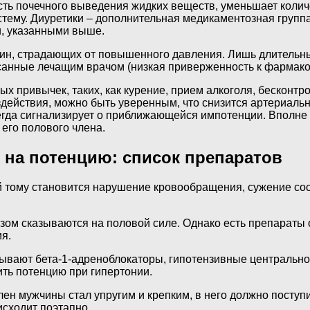
сть почечного выведения жидких веществ, уменьшает колич
ему. Диуретики – дополнительная медикаментозная группа 
и, указанными выше.
чин, страдающих от повышенного давления. Лишь длительн
санные лечащим врачом (низкая приверженность к фармако
ных привычек, таких, как курение, прием алкоголя, беско
здействия, можно быть уверенным, что снизится артериаль
егда сигнализирует о приближающейся импотенции. Вполне 
его полового члена.
 на потенцию: список препаратов
 тому становится нарушение кровообращения, сужение сосу
ом сказываются на половой силе. Однако есть препараты 
я.
ывают бета-1-адреноблокаторы, гипотензивные центральног
ть потенцию при гипертонии.
ен мужчины стал упругим и крепким, в него должно поступ
сходит поэтапно.