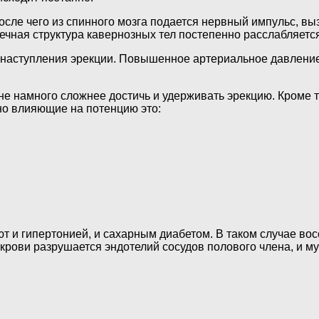
после чего из спинного мозга подается нервный импульс, в
чная структура кавернозных тел постепенно расслабляется,
м наступления эрекции. Повышенное артериальное давлени
 намного сложнее достичь и удерживать эрекцию. Кроме то
но влияющие на потенцию это:
ют и гипертонией, и сахарным диабетом. В таком случае в
 крови разрушается эндотелий сосудов полового члена, и м