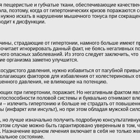
я пещеристые и губчатые ткани, обеспечивающие качестве
ла, поэтому, когда от гипертонических кризов поражаются 
нужно искать в нарушении мышечного тонуса при сокращени
одит к дисфункции.
ины, страдающие от гипертонии, намного больше имеют пр
читает игнорировать данный факт, не боясь негативных по
много опасных заболеваний. Из этого следует заключить, чт
ие организма заметно улучшится.
осудистого давления, нужно избавиться от пагубной привыч
олагающих факторов для избавления от холестериновых отл
шенного давления, не влияющие на потенцию.
ющих при гипертонии, поражает. Но негативным фактом явл
тоспособности половой системы и буквально отнимают вле
– излечить гипертонию и больше не страдать от повышенн
ы (инфаркт или инсульт), но при этом обладая мужской сило
но лучше изначально получить подробную консультативную
 этом случае можно быть гарантировано уверенным в том,
Назначение врачом лечения включает в себя не только же
нальное состояние.