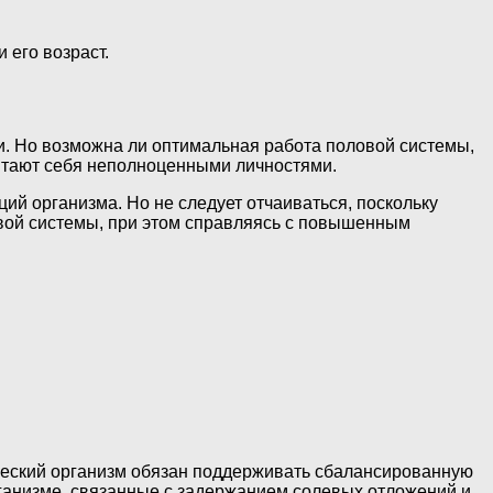
 его возраст.
и. Но возможна ли оптимальная работа половой системы,
итают себя неполноценными личностями.
ций организма. Но не следует отчаиваться, поскольку
вой системы, при этом справляясь с повышенным
еческий организм обязан поддерживать сбалансированную
организме, связанные с задержанием солевых отложений и