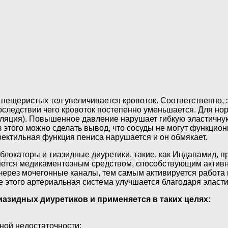
о пещеристых тел увеличивается кровоток. Соответственно,
оследствии чего кровоток постепенно уменьшается. Для но
уляция). Повышенное давление нарушает гибкую эластичную
 этого можно сделать вывод, что сосуды не могут функцио
ектильная функция пениса нарушается и он обмякает.
а-блокаторы и тиазидные диуретики, такие, как Индапамид,
ется медикаментозным средством, способствующим активн
через мочегонные каналы, тем самым активируется работа
е этого артериальная система улучшается благодаря эласти
азидных диуретиков и применяется в таких целях:
ной недостаточности;