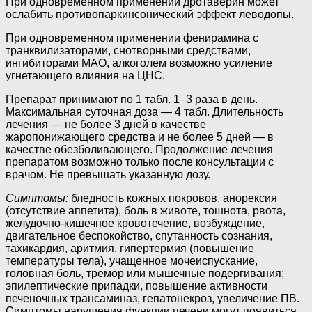
При одновременном применении дротаверин может
ослабить противопаркинсонический эффект леводопы.
При одновременном применении фенирамина с
транквилизаторами, снотворными средствами,
ингибиторами МАО, алкоголем возможно усиление
угнетающего влияния на ЦНС.
Препарат принимают по 1 табл. 1–3 раза в день.
Максимальная суточная доза — 4 табл. Длительность
лечения — не более 3 дней в качестве
жаропонижающего средства и не более 5 дней — в
качестве обезболивающего. Продолжение лечения
препаратом возможно только после консультации с
врачом. Не превышать указанную дозу.
Симптомы:
бледность кожных покровов, анорексия
(отсутствие аппетита), боль в животе, тошнота, рвота,
желудочно-кишечное кровотечение, возбуждение,
двигательное беспокойство, спутанность сознания,
тахикардия, аритмия, гипертермия (повышение
температуры тела), учащенное мочеиспускание,
головная боль, тремор или мышечные подергивания;
эпилептические припадки, повышение активности
печеночных трансаминаз, гепатонекроз, увеличение ПВ.
Симптомы нарушения функции печени могут появиться