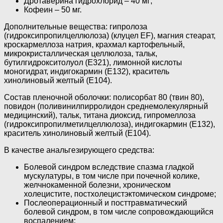
Дротаверина гидрохлорид – 40 мг;
Кофеин – 50 мг.
Дополнительные вещества: гипролоза
(гидроксипропилцеллюлоза) (клуцел EF), магния стеарат,
кроскармеллоза натрия, крахмал картофельный,
микрокристаллическая целлюлоза, тальк,
бутилгидрокситолуол (E321), лимонной кислоты
моногидрат, индигокармин (Е132), краситель
хинолиновый желтый (Е104).
Состав пленочной оболочки: полисорбат 80 (твин 80),
повидон (поливинилпирролидон среднемолекулярный
медицинский), тальк, титана диоксид, гипромеллоза
(гидроксипропилметилцеллюлоза), индигокармин (E132),
краситель хинолиновый желтый (Е104).
В качестве анальгезирующего средства:
Болевой синдром вследствие спазма гладкой
мускулатуры, в том числе при почечной колике,
желчнокаменной болезни, хроническом
холецистите, постхолецистэктомическом синдроме;
Послеоперационный и посттравматический
болевой синдром, в том числе сопровождающийся
воспалением;