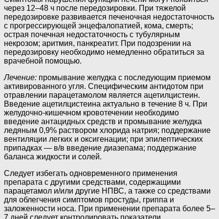
через 12–48 ч после передозировки. При тяжелой
передозировке развивается печеночная недостаточность
с прогрессирующей энцефалопатией, кома, смерть;
острая почечная недостаточность с тубулярным
некрозом; аритмия, панкреатит. При подозрении на
передозировку необходимо немедленно обратиться за
врачебной помощью.
Лечение:
промывание желудка с последующим приемом
активированного угля. Специфическим антидотом при
отравлении парацетамолом является ацетилцистеин.
Введение ацетилцистеина актуально в течение 8 ч. При
желудочно-кишечном кровотечении необходимо
введение антацидных средств и промывание желудка
ледяным 0,9% раствором хлорида натрия; поддержание
вентиляции легких и оксигенации; при эпилептических
припадках — в/в введение диазепама; поддержание
баланса жидкости и солей.
Следует избегать одновременного применения
препарата с другими средствами, содержащими
парацетамол и/или другие НПВС, а также со средствами
для облегчения симптомов простуды, гриппа и
заложенности носа. При применении препарата более 5–
7 дней следует контролировать показатели