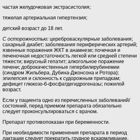
частая желудочковая экстрасистолия;
тяжелая артериальная гипертензия;
детский возраст до 18 лет.
С осторожностью:
цереброваскулярные заболевания;
сахарный диабет; заболевания периферических артерий;
язвенные поражения ЖКТ в анамнезе; почечная и
печеночная недостаточность легкой или средней степени
тяжести; вирусный гепатит; алкогольное поражение
печени; доброкачественные гипербилирубинемии
(синдром Жильбера, Дубина-Джонсона и Ротора);
эпилепсия и склонность к судорожным припадкам;
дефицит глюкозо-6-фосфатдегидрогеназы; пожилой
возраст.
Если у пациента одно из перечисленных заболеваний/
состояний, перед приемом препарата обязательно
следует проконсультироваться с врачом.
Препарат противопоказан при беременности.
При необходимости применения препарата в период
лактации следует прекратить грудное вскармливание.