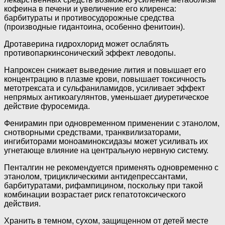
кофеина в печени и увеличение его клиренса:
барбитураты и противосудорожные средства
(производные гидантоина, особенно фенитоин).
Дротаверина гидрохлорид может ослаблять
противопаркинсонический эффект леводопы.
Напроксен снижает выведение лития и повышает его
концентрацию в плазме крови, повышает токсичность
метотрексата и сульфаниламидов, усиливает эффект
непрямых антикоагулянтов, уменьшает диуретическое
действие фуросемида.
Фенирамин при одновременном применении с этанолом,
снотворными средствами, транквилизаторами,
ингибиторами моноаминоксидазы может усиливать их
угнетающе влияние на центральную нервную систему.
Пенталгин не рекомендуется применять одновременно с
этанолом, трициклическими антидепрессантами,
барбитуратами, рифампицином, поскольку при такой
комбинации возрастает риск гепатотоксического
действия.
Хранить в темном, сухом, защищенном от детей месте