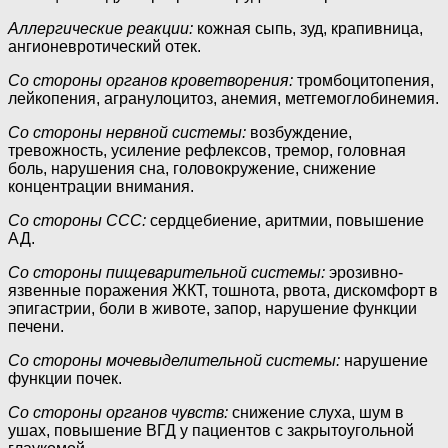
Аллергические реакции:
кожная сыпь, зуд, крапивница,
ангионевротический отек.
Со стороны органов кроветворения:
тромбоцитопения,
лейкопения, агранулоцитоз, анемия, метгемоглобинемия.
Со стороны нервной системы:
возбуждение,
тревожность, усиление рефлексов, тремор, головная
боль, нарушения сна, головокружение, снижение
концентрации внимания.
Со стороны ССС:
сердцебиение, аритмии, повышение
АД.
Со стороны пищеварительной системы:
эрозивно-
язвенные поражения ЖКТ, тошнота, рвота, дискомфорт в
эпигастрии, боли в животе, запор, нарушение функции
печени.
Со стороны мочевыделительной системы:
нарушение
функции почек.
Со стороны органов чувств:
снижение слуха, шум в
ушах, повышение ВГД у пациентов с закрытоугольной