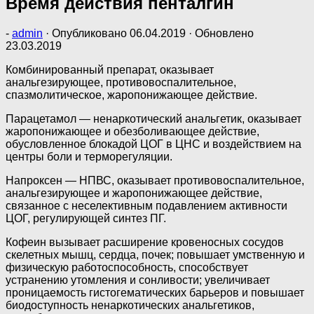
Время действия пенталгин
-
admin
· Опубликовано
06.04.2019
· Обновлено
23.03.2019
Комбинированный препарат, оказывает
анальгезирующее, противовоспалительное,
спазмолитическое, жаропонижающее действие.
Парацетамол — ненаркотический анальгетик, оказывает
жаропонижающее и обезболивающее действие,
обусловленное блокадой ЦОГ в ЦНС и воздействием на
центры боли и терморегуляции.
Напроксен — НПВС, оказывает противовоспалительное,
анальгезирующее и жаропонижающее действие,
связанное с неселективным подавлением активности
ЦОГ, регулирующей синтез ПГ.
Кофеин вызывает расширение кровеносных сосудов
скелетных мышц, сердца, почек; повышает умственную и
физическую работоспособность, способствует
устранению утомления и сонливости; увеличивает
проницаемость гистогематических барьеров и повышает
биодоступность ненаркотических анальгетиков,