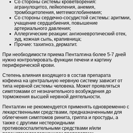
Со стороны системы кроветворения:
агранулоцитоз, лейкопения, анемия,
тромбоцитопения, метгемоглобинемия;
Со стороны сердечно-сосудистой системы: аритмии,
учащение сердцебиения, повышение
артериального давления;
Аллергические реакции: ангионевротический отек,
зуд, кожная сыпь, крапивница;
Прочие: тахипноэ, дерматит.
При необходимости приема Пенталгина более 5-7 дней
нужно контролировать функции печени и картину
периферической крови.
Степень влияния входящего в состав препарата
кофеина на центральную нервную систему зависит от
типа нервной системы человека. Может проявляться
симптомами от незначительного возбуждения до
торможения высшей нервной деятельности.
Пенталгин не рекомендуется применять одновременно с
лекарственными средствами, предназначенными для
облегчения симптомов ринита, гриппа и простуды, а
также с другими нестероидными
противовоспалительными средствами и/или