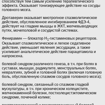
способствуя тем самым усилению терапевтического
эффекта. Оказывает тонизирующее действие на сосуды
головного мозга.
Дротаверин оказывает миотропное спазмолитическое
действие, обусловленное ингибированием ФДЭ-4,
действует на гладкие мышцы в ЖКТ, желчевыводящих
путях, мочеполовой и сосудистой системах.
Фенирамин — блокатор H
-гистаминовых рецепторов.
1
Оказывает спазмолитическое и легкое седативное
действие, уменьшает явления экссудации, а также
усиливает анальгетическое действие парацетамола и
напроксена.
болевой синдром различного генеза, в т.ч. при болях в
суставах, мышцах, радикулите, менструальных болях,
невралгиях, зубной и головной болях (включая головную
боль, обусловленную спазмом сосудов головного мозга);
болевой синдром, связанный со спазмом гладкой
мускулатуры, в т.ч. при хроническом холецистите,
желчнокаменной болезни, постхолецистэктомическом
синдроме, почечной колике;