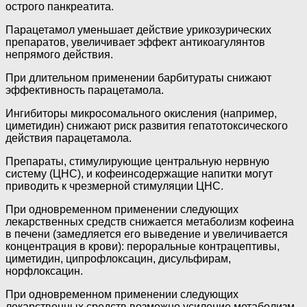
острого панкреатита.
Парацетамол уменьшает действие урикозурических
препаратов, увеличивает эффект антикоагулянтов
непрямого действия.
При длительном применении барбитураты снижают
эффективность парацетамола.
Ингибиторы микросомального окисления (например,
циметидин) снижают риск развития гепатотоксического
действия парацетамола.
Препараты, стимулирующие центральную нервную
систему (ЦНС), и кофеинсодержащие напитки могут
приводить к чрезмерной стимуляции ЦНС.
При одновременном применении следующих
лекарственных средств снижается метаболизм кофеина
в печени (замедляется его выведение и увеличивается
концентрация в крови): пероральные контрацептивы,
циметидин, ципрофлоксацин, дисульфирам,
норфлоксацин.
При одновременном применении следующих
лекарственных средств возможно усиление метаболизм