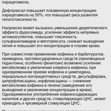
парацетамола.
Дифлунисал повышает плазменную концентрацию
парацетамола на 50%, что повышает риск развития
гепатотоксичности.
Напроксен может вызывать уменьшение диуретического
эффекта фуросемида, усиление эффекта непрямых
антикоагулянтов, повышает токсичность
сульфаниламидов и метотрексата, снижает выведение
лития и повышает его концентрацию в плазме крови.
При совместном применении кофеина и барбитуратов,
примидона, противосудорожных средств (производные
гидантоина, особенно фенитоин) возможно усиление
метаболизма и увеличение клиренса кофеина; при
одновременном приеме кофеина и циметидина,
пероральных контрацептивных средств, дисульфирама,
ципрофлоксацина, норфлоксацина — снижение
метаболизма кофеина в печени (замедление его
выведения и увеличение концентрации в крови).
Одновременное употребление кофеинсодержащих
напитков и других средств, стимулирующих ЦНС, может
приводить к чрезмерной стимуляции ЦНС.