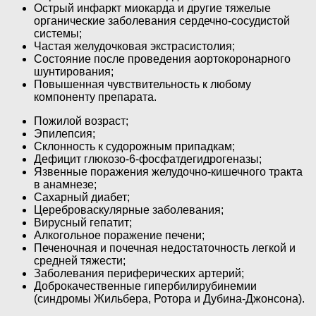
Острый инфаркт миокарда и другие тяжелые
органические заболевания сердечно-сосудистой
системы;
Частая желудочковая экстрасистолия;
Состояние после проведения аортокоронарного
шунтирования;
Повышенная чувствительность к любому
компоненту препарата.
Пожилой возраст;
Эпилепсия;
Склонность к судорожным припадкам;
Дефицит глюкозо-6-фосфатдегидрогеназы;
Язвенные поражения желудочно-кишечного тракта
в анамнезе;
Сахарный диабет;
Цереброваскулярные заболевания;
Вирусный гепатит;
Алкогольное поражение печени;
Печеночная и почечная недостаточность легкой и
средней тяжести;
Заболевания периферических артерий;
Доброкачественные гипербилирубинемии
(синдромы Жильбера, Ротора и Дубина-Джонсона).