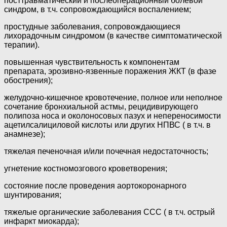
посттравматический и послеоперационный болевой
синдром, в т.ч. сопровождающийся воспалением;
простудные заболевания, сопровождающиеся
лихорадочным синдромом (в качестве симптоматической
терапии).
повышенная чувствительность к компонентам
препарата, эрозивно-язвенные поражения ЖКТ (в фазе
обострения);
желудочно-кишечное кровотечение, полное или неполное
сочетание бронхиальной астмы, рецидивирующего
полипоза носа и околоносовых пазух и непереносимости
ацетилсалициловой кислоты или других НПВС ( в т.ч. в
анамнезе);
тяжелая печеночная и/или почечная недостаточность;
угнетение костномозгового кроветворения;
состояние после проведения аортокоронарного
шунтирования;
тяжелые органические заболевания ССС ( в т.ч. острый
инфаркт миокарда);