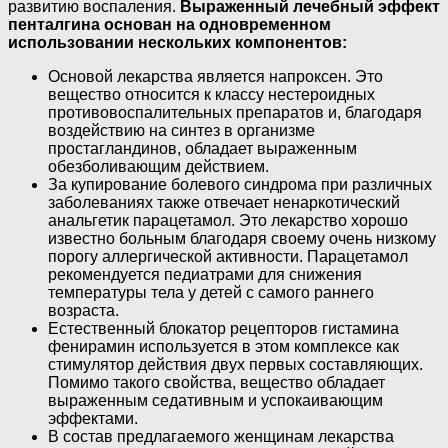
развитию воспаления.
Выраженный лечебный эффект
пенталгина основан на одновременном
использовании нескольких компонентов:
Основой лекарства является напроксен. Это
вещество относится к классу нестероидных
противовоспалительных препаратов и, благодаря
воздействию на синтез в организме
простагландинов, обладает выраженным
обезболивающим действием.
За купирование болевого синдрома при различных
заболеваниях также отвечает ненаркотический
анальгетик парацетамол. Это лекарство хорошо
известно больным благодаря своему очень низкому
порогу аллергической активности. Парацетамол
рекомендуется педиатрами для снижения
температуры тела у детей с самого раннего
возраста.
Естественный блокатор рецепторов гистамина
фенирамин используется в этом комплексе как
стимулятор действия двух первых составляющих.
Помимо такого свойства, вещество обладает
выраженным седативным и успокаивающим
эффектами.
В состав предлагаемого женщинам лекарства