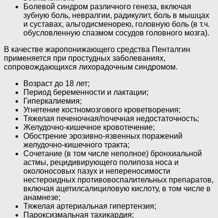
Болевой синдром различного генеза, включая
зубную боль, невралгии, радикулит, боль в мышцах
и суставах, альгодисменорею, головную боль (в т.ч.
обусловленную спазмом сосудов головного мозга).
В качестве жаропонижающего средства Пенталгин
применяется при простудных заболеваниях,
сопровождающихся лихорадочным синдромом.
Возраст до 18 лет;
Период беременности и лактации;
Гиперкалиемия;
Угнетение костномозгового кроветворения;
Тяжелая печеночная/почечная недостаточность;
Желудочно-кишечное кровотечение;
Обострение эрозивно-язвенных поражений
желудочно-кишечного тракта;
Сочетание (в том числе неполное) бронхиальной
астмы, рецидивирующего полипоза носа и
околоносовых пазух и непереносимости
нестероидных противовоспалительных препаратов,
включая ацетилсалициловую кислоту, в том числе в
анамнезе;
Тяжелая артериальная гипертензия;
Пароксизмальная тахикардия;