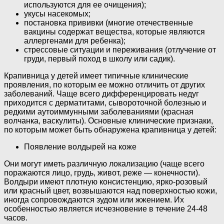
используются для ее очищения);
укусы насекомых;
постановка прививки (многие отечественные
вакцины содержат вещества, которые являются
аллергенами для ребенка);
стрессовые ситуации и переживания (отлучение от
груди, первый поход в школу или садик).
Крапивница у детей имеет типичные клинические
проявления, по которым ее можно отличить от других
заболеваний. Чаще всего дифференцировать недуг
приходится с дерматитами, сывороточной болезнью и
редкими аутоиммунными заболеваниями (красная
волчанка, васкулиты). Основные клинические признаки,
по которым может быть обнаружена крапивница у детей:
Появление волдырей на коже
Они могут иметь различную локализацию (чаще всего
поражаются лицо, грудь, живот, реже — конечности).
Волдыри имеют плотную консистенцию, ярко-розовый
или красный цвет, возвышаются над поверхностью кожи,
иногда сопровождаются зудом или жжением. Их
особенностью является исчезновение в течение 24-48
часов.