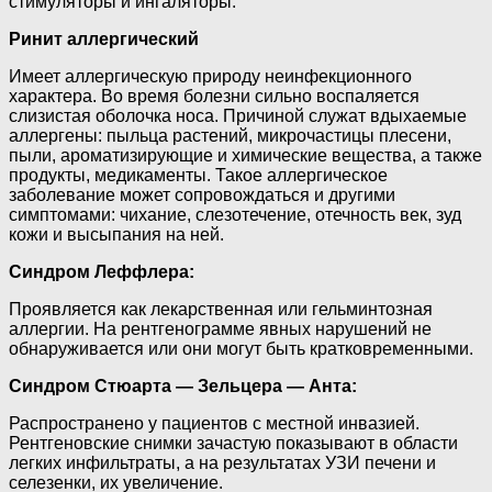
стимуляторы и ингаляторы.
Ринит аллергический
Имеет аллергическую природу неинфекционного
характера. Во время болезни сильно воспаляется
слизистая оболочка носа. Причиной служат вдыхаемые
аллергены: пыльца растений, микрочастицы плесени,
пыли, ароматизирующие и химические вещества, а также
продукты, медикаменты. Такое аллергическое
заболевание может сопровождаться и другими
симптомами: чихание, слезотечение, отечность век, зуд
кожи и высыпания на ней.
Синдром Леффлера:
Проявляется как лекарственная или гельминтозная
аллергии. На рентгенограмме явных нарушений не
обнаруживается или они могут быть кратковременными.
Синдром Стюарта — Зельцера — Анта:
Распространено у пациентов с местной инвазией.
Рентгеновские снимки зачастую показывают в области
легких инфильтраты, а на результатах УЗИ печени и
селезенки, их увеличение.