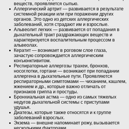
веществ, проявляется сыпью.
Аллергический артрит — развивается в результате
системной реакции или при поражении других
органов. Это одно из детских аллергических
заболеваний, хотя страдают им и взрослые.
Альвеолит легких — развивается от попадания в
дыхательный тракт раздражающих веществ и
характеризуется воспалительным процессом в
альвеолах.
Кератит — возникает в роговом слое глаза,
зачастую сопровождается аллергическим
конъюнктивитом.
Респираторные аллергозы трахеи, бронхов,
носоглотки, гортани — возникают при попадании
аллергена в дыхательные пути. Проявляются
респираторными симптомами — чиханием, кашлем,
жжением и др., которые важно отличать от
признаков гриппа и простуды.
Бронхиальная астма — одно из самых тяжелых
недугов дыхательной системы с приступами
удушья.
Диатезы, которые также относятся и к группе
заболеваний взрослых.
Экзема — внешне напоминает рожу, вызывается
несколькими факторами.