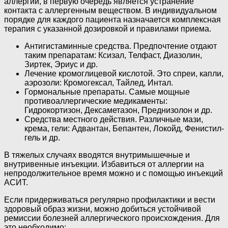
аллергии, в первую очередь является устранение
контакта с аллергенным веществом. В индивидуальном
порядке для каждого пациента назначается комплексная
терапия с указанной дозировкой и правилами приема.
Антигистаминные средства. Предпочтение отдают
таким препаратам: Ксизал, Телфаст, Диазолин,
Зиртек, Эриус и др.
Лечение кромоглицевой кислотой. Это спреи, капли,
аэрозоли: Кромогексал, Тайлед, Интал.
Гормональные препараты. Самые мощные
противоаллергические медикаменты:
Гидрокортизон, Дексаметазон, Преднизолон и др.
Средства местного действия. Различные мази,
крема, гели: Адвантан, Бепантен, Локойд, Фенистил-
гель и др.
В тяжелых случаях вводятся внутримышечные и
внутривенные инъекции. Избавиться от аллергии на
непродолжительное время можно и с помощью инъекций
АСИТ.
Если придерживаться регулярно профилактики и вести
здоровый образ жизни, можно добиться устойчивой
ремиссии болезней аллергического происхождения. Для
это необходимо: