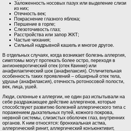
Заложенность носовых пазух или выделение слизи
из них;
Отечность век;
Покраснение глазного яблока;
Першение в горле;
Слезоточивость глаз;
Расстройства или запор ЖКТ;
Частые чихания;
Сильный надрывной кашель и многое другое.
В отдельных случаях, когда возникает болезнь аллергия,
симптомы могут протекать более остро, переходя в
ангионевротический отек (отек Квинке) или
анафилактический шок (анафилаксия). Отличительная
особенность таких проявлений – обширный отек тела,
удушье (анафилаксия), отечность ротоносовой полости,
век, лица, ушей.
Люди, склонные к аллергии, не один раз испытывали на
себе раздражающее действие аллергенов, которые
способствуют развитию болезней аллергического типа с
поражением дыхательных путей, кожного покрова,
нервной системы, слизистых оболочек глаз, внутренних
органов. К ним относятся: бронхиальная астма,
аллергический ринит, аллергический конъюнктивит,