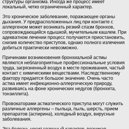
структуры организма. Иногда же процесс имеет
локальный, четко ограниченный характер.
Это хроническое заболевание, поражающее органы
дыхания. У предрасположенных лиц при контакте с
аллергеном может возникать резкий спазм бронхов,
сопровождающийся одышкой, мучительным кашлем. При
адекватном лечении процесс получается приостановить,
снизив количество приступов, однако полного излечения
добиться практически невозможно.
Причинами возникновения бронхиальной астмы
являются неблагоприятные профессиональные условия
труда, загрязненный воздух в месте проживания, частый
контакт с химическими веществами. Наследственному
фактору придается большое значение. Очень часто
астма имеет инфекционно-аллергическую природу,
развиваясь на фоне хронических недугов (бронхита,
тонзиллита).
Провокаторами астматического приступа могут служить
различные аллергены – пыльца, пыль, шерсть, прием
препаратов (аспирина), холодный воздух, вирусные
заболевания.
Эта болезнь носит сезонный характер, возникая