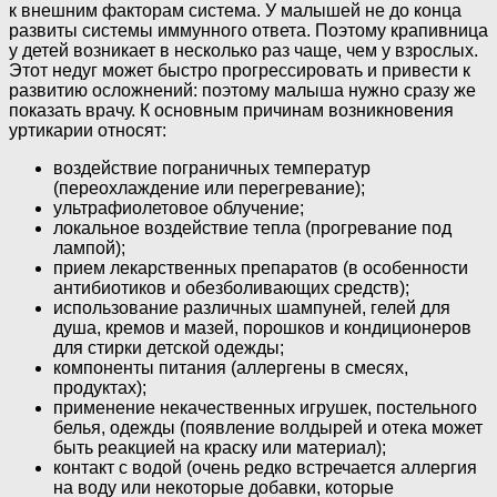
к внешним факторам система. У малышей не до конца
развиты системы иммунного ответа. Поэтому крапивница
у детей возникает в несколько раз чаще, чем у взрослых.
Этот недуг может быстро прогрессировать и привести к
развитию осложнений: поэтому малыша нужно сразу же
показать врачу. К основным причинам возникновения
уртикарии относят:
воздействие пограничных температур
(переохлаждение или перегревание);
ультрафиолетовое облучение;
локальное воздействие тепла (прогревание под
лампой);
прием лекарственных препаратов (в особенности
антибиотиков и обезболивающих средств);
использование различных шампуней, гелей для
душа, кремов и мазей, порошков и кондиционеров
для стирки детской одежды;
компоненты питания (аллергены в смесях,
продуктах);
применение некачественных игрушек, постельного
белья, одежды (появление волдырей и отека может
быть реакцией на краску или материал);
контакт с водой (очень редко встречается аллергия
на воду или некоторые добавки, которые