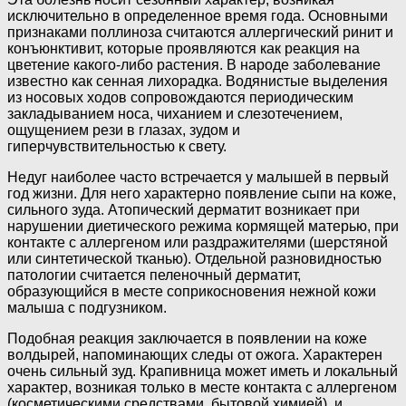
исключительно в определенное время года. Основными
признаками поллиноза считаются аллергический ринит и
конъюнктивит, которые проявляются как реакция на
цветение какого-либо растения. В народе заболевание
известно как сенная лихорадка. Водянистые выделения
из носовых ходов сопровождаются периодическим
закладыванием носа, чиханием и слезотечением,
ощущением рези в глазах, зудом и
гиперчувствительностью к свету.
Недуг наиболее часто встречается у малышей в первый
год жизни. Для него характерно появление сыпи на коже,
сильного зуда. Атопический дерматит возникает при
нарушении диетического режима кормящей матерью, при
контакте с аллергеном или раздражителями (шерстяной
или синтетической тканью). Отдельной разновидностью
патологии считается пеленочный дерматит,
образующийся в месте соприкосновения нежной кожи
малыша с подгузником.
Подобная реакция заключается в появлении на коже
волдырей, напоминающих следы от ожога. Характерен
очень сильный зуд. Крапивница может иметь и локальный
характер, возникая только в месте контакта с аллергеном
(косметическими средствами, бытовой химией), и