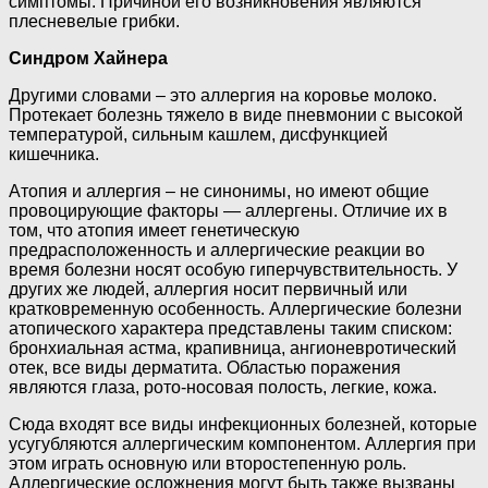
симптомы. Причиной его возникновения являются
плесневелые грибки.
Синдром Хайнера
Другими словами – это аллергия на коровье молоко.
Протекает болезнь тяжело в виде пневмонии с высокой
температурой, сильным кашлем, дисфункцией
кишечника.
Атопия и аллергия – не синонимы, но имеют общие
провоцирующие факторы — аллергены. Отличие их в
том, что атопия имеет генетическую
предрасположенность и аллергические реакции во
время болезни носят особую гиперчувствительность. У
других же людей, аллергия носит первичный или
кратковременную особенность. Аллергические болезни
атопического характера представлены таким списком:
бронхиальная астма, крапивница, ангионевротический
отек, все виды дерматита. Областью поражения
являются глаза, рото-носовая полость, легкие, кожа.
Сюда входят все виды инфекционных болезней, которые
усугубляются аллергическим компонентом. Аллергия при
этом играть основную или второстепенную роль.
Аллергические осложнения могут быть также вызваны