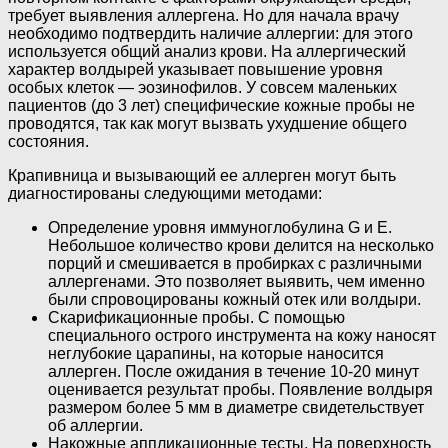
требует выявления аллергена. Но для начала врачу
необходимо подтвердить наличие аллергии: для этого
используется общий анализ крови. На аллергический
характер волдырей указывает повышение уровня
особых клеток — эозинофилов. У совсем маленьких
пациентов (до 3 лет) специфические кожные пробы не
проводятся, так как могут вызвать ухудшение общего
состояния.
Крапивница и вызывающий ее аллерген могут быть
диагностированы следующими методами:
Определение уровня иммуноглобулина G и E.
Небольшое количество крови делится на несколько
порций и смешивается в пробирках с различными
аллергенами. Это позволяет выявить, чем именно
были спровоцированы кожный отек или волдыри.
Скарификационные пробы. С помощью
специального острого инструмента на кожу наносят
неглубокие царапины, на которые наносится
аллерген. После ожидания в течение 10-20 минут
оценивается результат пробы. Появление волдыря
размером более 5 мм в диаметре свидетельствует
об аллергии.
Накожные аппликационные тесты. На поверхность