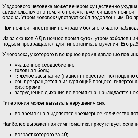
У здорового человека может вечером существенно ухудшать
свидетельствуют о том, что присутствует синдром ночной 
опасна. Утром человек чувствует себя подавленным. Во в
При ночной гипертонии по утрам у больного часто наблю
Из-за скачков АД в ночное время суток, утром заболевши
подъем превращается для гипертоника в мучения. Его раб
У человека, у которого в вечернее время давление повы
учащенное сердцебиение;
головная боль;
тяжелое засыпание (пациент перестает полноценно с
сон превращается в изнуряющий процесс, гипертоник
факторами;
затруднение дыхания во время сна, наблюдается нех
Гипертония может вызывать нарушения сна
во время сна выделяется чрезмерное количество пота
Наиболее выраженная симптоматика присутствует, если п
возраст которого за 40;