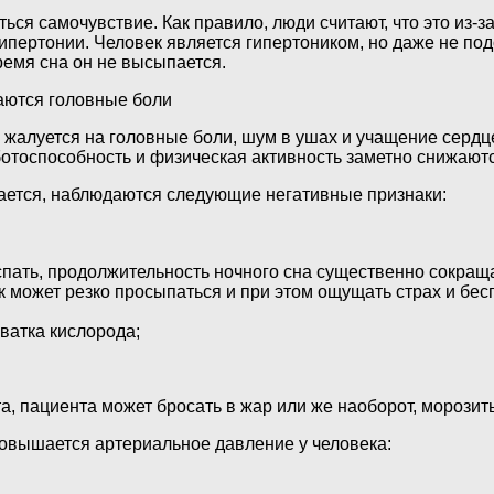
ся самочувствие. Как правило, люди считают, что это из-з
гипертонии. Человек является гипертоником, но даже не под
ремя сна он не высыпается.
даются головные боли
й жалуется на головные боли, шум в ушах и учащение сердц
отоспособность и физическая активность заметно снижаютс
шается, наблюдаются следующие негативные признаки:
пать, продолжительность ночного сна существенно сокраща
 может резко просыпаться и при этом ощущать страх и бес
ватка кислорода;
, пациента может бросать в жар или же наоборот, морозить
овышается артериальное давление у человека: