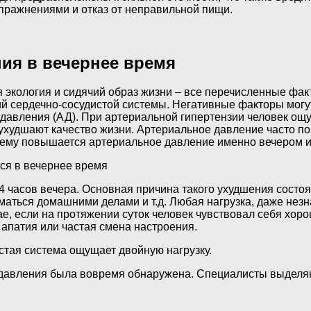
пражнениями и отказ от неправильной пищи.
ия в вечернее время
 экология и сидячий образ жизни – все перечисленные фак
 сердечно-сосудистой системы. Негативные факторы могут
авления (АД). При артериальной гипертензии человек ощу
ухудшают качество жизни. Артериальное давление часто по
очему повышается артериальное давление именно вечером и 
ся в вечернее время
4 часов вечера. Основная причина такого ухудшения состо
маться домашними делами и т.д. Любая нагрузка, даже незн
ае, если на протяжении суток человек чувствовал себя х
 апатия или частая смена настроения.
стая система ощущает двойную нагрузку.
 давления была вовремя обнаружена. Специалисты выделя