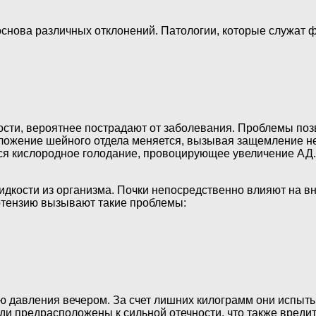
о основа различных отклонений. Патологии, которые служат
ти, вероятнее пострадают от заболевания. Проблемы позв
ожение шейного отдела меняется, вызывая защемление не
я кислородное голодание, провоцирующее увеличение АД. 
идкости из организма. Почки непосредственно влияют на 
ртензию вызывают такие проблемы:
давления вечером. За счет лишних килограмм они испытыв
юди предрасположены к сильной отечности, что также вреди