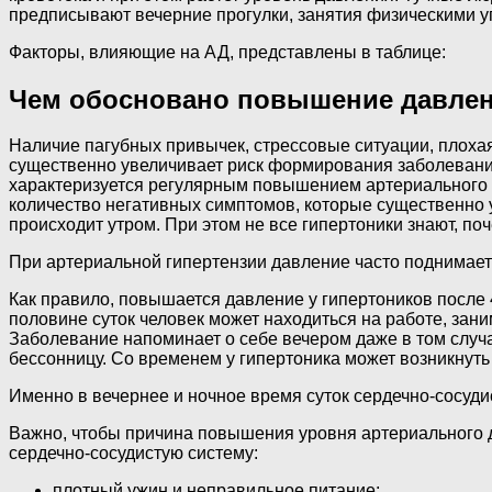
предписывают вечерние прогулки, занятия физическими у
Факторы, влияющие на АД, представлены в таблице:
Чем обосновано повышение давлен
Наличие пагубных привычек, стрессовые ситуации, плохая
существенно увеличивает риск формирования заболеваний
характеризуется регулярным повышением артериального д
количество негативных симптомов, которые существенно 
происходит утром. При этом не все гипертоники знают, п
При артериальной гипертензии давление часто поднимает
Как правило, повышается давление у гипертоников после 
половине суток человек может находиться на работе, зани
Заболевание напоминает о себе вечером даже в том случ
бессонницу. Со временем у гипертоника может возникнуть
Именно в вечернее и ночное время суток сердечно-сосуди
Важно, чтобы причина повышения уровня артериального
сердечно-сосудистую систему:
плотный ужин и неправильное питание;