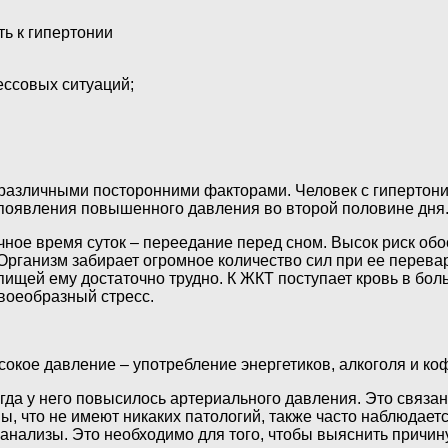
ь к гипертонии
ессовых ситуаций;
азличными посторонними факторами. Человек с гипертоние
 появления повышенного давления во второй половине дня
ное время суток – переедание перед сном. Высок риск обо
ганизм забирает огромное количество сил при ее перевари
пищей ему достаточно трудно. К ЖКТ поступает кровь в боль
воеобразный стресс.
сокое давление – употребление энергетиков, алкоголя и ко
да у него повысилось артериального давления. Это связано
ы, что не имеют никаких патологий, также часто наблюдает
анализы. Это необходимо для того, чтобы выяснить причин