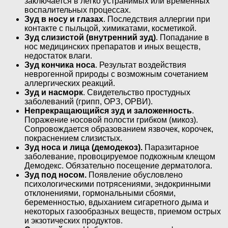
заключается в легко устранимых или временных
воспалительных процессах.
Зуд в носу и глазах
. Последствия аллергии при
контакте с пыльцой, химикатами, косметикой.
Зуд слизистой (внутренний зуд)
. Попадание в
нос медицинских препаратов и иных веществ,
недостаток влаги.
Зуд кончика носа
. Результат воздействия
неврогенной природы с возможным сочетанием
аллергических реакций.
Зуд и насморк
. Свидетельство простудных
заболеваний (грипп, ОРЗ, ОРВИ).
Непрекращающийся зуд и заложенность
.
Поражение носовой полости грибком (микоз).
Сопровождается образованием язвочек, корочек,
покраснением слизистых.
Зуд носа и лица (демодекоз).
Паразитарное
заболевание, провоцируемое подкожным клещом
Демодекс. Обязательно посещение дерматолога.
Зуд под носом.
Появление обусловлено
психологическими потрясениями, эндокринными
отклонениями, гормональными сбоями,
беременностью, вдыханием сигаретного дыма и
некоторых газообразных веществ, приемом острых
и экзотических продуктов.