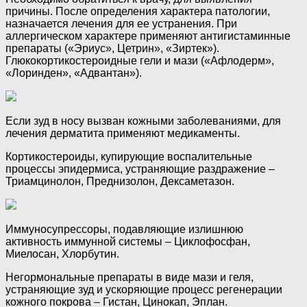
причины. После определения характера патологии,
назначается лечения для ее устранения. При
аллергическом характере применяют антигистаминные
препараты («Эриус», Цетрин», «Зиртек»).
Глюкокортикостероидные гели и мази («Афлодерм»,
«Лоринден», «Адвантан»).
Если зуд в носу вызван кожными заболеваниями, для
лечения дерматита применяют медикаменты.
Кортикостероиды, купирующие воспалительные
процессы эпидермиса, устраняющие раздражение –
Триамцинолон, Преднизолон, Дексаметазон.
Иммуносупрессоры, подавляющие излишнюю
активность иммунной системы – Циклофосфан,
Миелосан, Хлорбутин.
Негормональные препараты в виде мази и геля,
устраняющие зуд и ускоряющие процесс регенерации
кожного покрова – Гистан, Цинокап, Эплан.