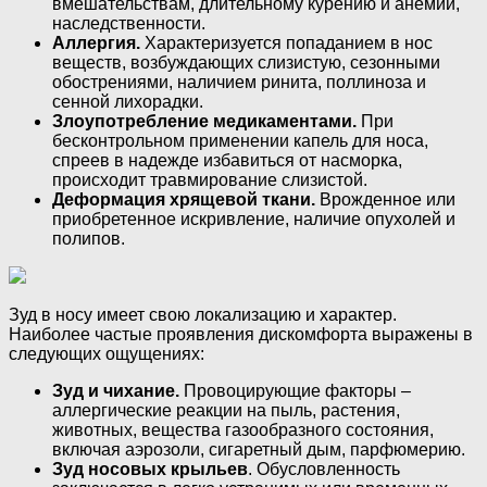
вмешательствам, длительному курению и анемии,
наследственности.
Аллергия.
Характеризуется попаданием в нос
веществ, возбуждающих слизистую, сезонными
обострениями, наличием ринита, поллиноза и
сенной лихорадки.
Злоупотребление медикаментами.
При
бесконтрольном применении капель для носа,
спреев в надежде избавиться от насморка,
происходит травмирование слизистой.
Деформация хрящевой ткани.
Врожденное или
приобретенное искривление, наличие опухолей и
полипов.
Зуд в носу имеет свою локализацию и характер.
Наиболее частые проявления дискомфорта выражены в
следующих ощущениях:
Зуд и чихание.
Провоцирующие факторы –
аллергические реакции на пыль, растения,
животных, вещества газообразного состояния,
включая аэрозоли, сигаретный дым, парфюмерию.
Зуд носовых крыльев
. Обусловленность