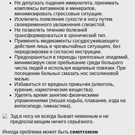
Не допускать падения иммунитета, принимать
комплексы витаминов и минералов,
минимизировать стрессовые ситуации.
Исключить появление сухости в носу путем
своевременного увлажнения слизистой.
Не позволять течению болезней
трансформироваться в хронический тип.
Применять медикаменты сосудосуживающего
действия лишь в чрезвычайных ситуациях, без
передозировки и согласно инструкции.
Предохраняться в периоды гриппозных эпидемий,
минимизируя свое пребывание среди большого
числа людей и используя марлевые повязки. При
посещении больных смазать нос оксолиновой
мазью.
Избавиться от вредных привычек (алкоголь,
курение, наркотические вещества).
Уделять время занятию физическими
упражнениями (пешая ходьба, плавание, езда на
велосипеде, гимнастика).
Зуд в носу не всегда бывает невинным и не
предполагающим ничего серьёзного.
Иногда проблема может быть
симптомом