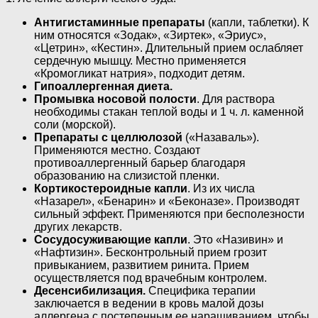
Антигистаминные препараты
(капли, таблетки). К
ним относятся «Зодак», «Зиртек», «Эриус»,
«Цетрин», «Кестин». Длительный прием ослабляет
сердечную мышцу. Местно применяется
«Кромогликат натрия», подходит детям.
Гипоаллергенная диета.
Промывка носовой полости
. Для раствора
необходимы стакан теплой воды и 1 ч. л. каменной
соли (морской).
Препараты с целлюлозой
(«Назаваль»).
Применяются местно. Создают
противоаллергенный барьер благодаря
образованию на слизистой пленки.
Кортикостероидные капли
. Из их числа
«Назарел», «Бенарин» и «Беконазе». Производят
сильный эффект. Применяются при бесполезности
других лекарств.
Сосудосуживающие капли
. Это «Називин» и
«Нафтизин». Бесконтрольный прием грозит
привыканием, развитием ринита. Прием
осуществляется под врачебным контролем.
Десенсибилизация.
Специфика терапии
заключается в ведении в кровь малой дозы
аллергена с постепенным ее наращиванием, чтобы