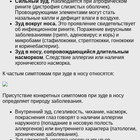
Сильный зуд.
Наблюдается при атрофическом
рините (дистрофия слизистых оболочек).
Провоцирующими элементами могут стать
назальные капли и дефицит влаги в воздухе.
Зуд вокруг носа.
Это проявление свидетельствует
об инфекционном рините. Поражение вирусными
заболеваниями (грипп, аденовирус и корь) и
микробами (стафилококки, стрептококки, гонококки
и коринебактерии).
Зуд в носу, сопровождающийся длительным
насморком
. Следствие аллергии или наличия
хронического насморка.
К частым симптомам при зуде в носу относятся:
Присутствие конкретных симптомов при зуде в носу
определяет природу заболевания.
Внутренний зуд, слезливость, чихание, насморк,
покраснения глаз говорят о наличии аллергии
наружного (попадание в носовую полость
аллергенов) или внутреннего характера (патологии,
хронические заболевания).
Зуд слизистой, чесотка носовых крыльев,