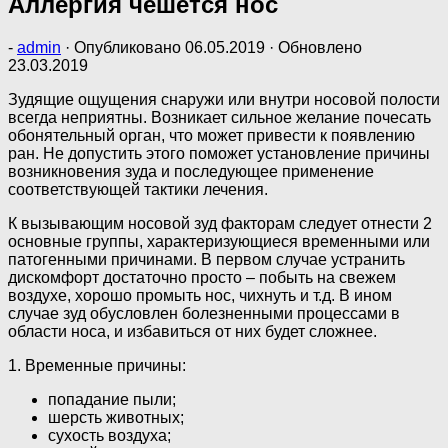
Аллергия чешется нос
-
admin
· Опубликовано
06.05.2019
· Обновлено
23.03.2019
Зудящие ощущения снаружи или внутри носовой полости
всегда неприятны. Возникает сильное желание почесать
обонятельный орган, что может привести к появлению
ран. Не допустить этого поможет установление причины
возникновения зуда и последующее применение
соответствующей тактики лечения.
К вызывающим носовой зуд факторам следует отнести 2
основные группы, характеризующиеся временными или
патогенными причинами. В первом случае устранить
дискомфорт достаточно просто – побыть на свежем
воздухе, хорошо промыть нос, чихнуть и т.д. В ином
случае зуд обусловлен болезненными процессами в
области носа, и избавиться от них будет сложнее.
1. Временные причины:
попадание пыли;
шерсть животных;
сухость воздуха;