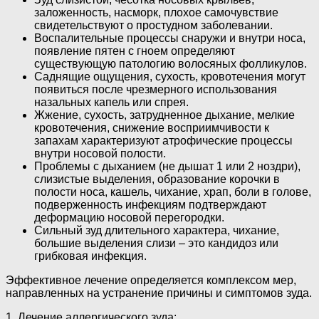
заложенность, насморк, плохое самочувствие
свидетельствуют о простудном заболевании.
Воспалительные процессы снаружи и внутри носа,
появление пятен с гноем определяют
существующую патологию волосяных фолликулов.
Саднящие ощущения, сухость, кровотечения могут
появиться после чрезмерного использования
назальных капель или спрея.
Жжение, сухость, затрудненное дыхание, мелкие
кровотечения, снижение восприимчивости к
запахам характеризуют атрофические процессы
внутри носовой полости.
Проблемы с дыханием (не дышат 1 или 2 ноздри),
слизистые выделения, образование корочки в
полости носа, кашель, чихание, храп, боли в голове,
подверженность инфекциям подтверждают
деформацию носовой перегородки.
Сильный зуд длительного характера, чихание,
большие выделения слизи – это кандидоз или
грибковая инфекция.
Эффективное лечение определяется комплексом мер,
направленных на устранение причины и симптомов зуда.
1. Лечение аллергического зуда: