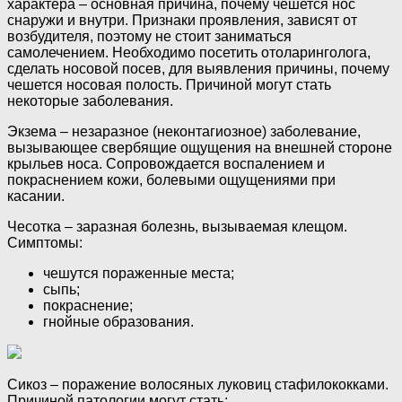
характера – основная причина, почему чешется нос
снаружи и внутри. Признаки проявления, зависят от
возбудителя, поэтому не стоит заниматься
самолечением. Необходимо посетить отоларинголога,
сделать носовой посев, для выявления причины, почему
чешется носовая полость. Причиной могут стать
некоторые заболевания.
Экзема – незаразное (неконтагиозное) заболевание,
вызывающее свербящие ощущения на внешней стороне
крыльев носа. Сопровождается воспалением и
покраснением кожи, болевыми ощущениями при
касании.
Чесотка – заразная болезнь, вызываемая клещом.
Симптомы:
чешутся пораженные места;
сыпь;
покраснение;
гнойные образования.
Сикоз – поражение волосяных луковиц стафилококками.
Причиной патологии могут стать: