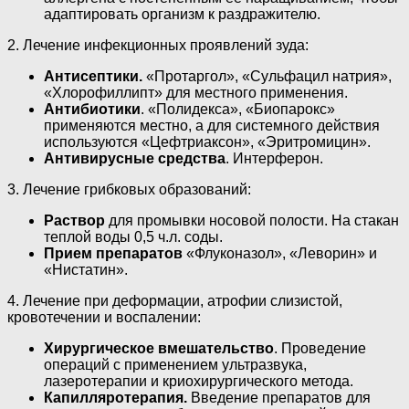
адаптировать организм к раздражителю.
2. Лечение инфекционных проявлений зуда:
Антисептики.
«Протаргол», «Сульфацил натрия»,
«Хлорофиллипт» для местного применения.
Антибиотики
. «Полидекса», «Биопарокс»
применяются местно, а для системного действия
используются «Цефтриаксон», «Эритромицин».
Антивирусные средства
. Интерферон.
3. Лечение грибковых образований:
Раствор
для промывки носовой полости. На стакан
теплой воды 0,5 ч.л. соды.
Прием препаратов
«Флуконазол», «Леворин» и
«Нистатин».
4. Лечение при деформации, атрофии слизистой,
кровотечении и воспалении:
Хирургическое вмешательство
. Проведение
операций с применением ультразвука,
лазеротерапии и криохирургического метода.
Капилляротерапия.
Введение препаратов для