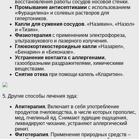
восстановления работы сосудов носовой стенки.
Промывание антисептиками
с использованием
«Фурацилина» и солевых растворов для
гипертоников.
Капли для сужения сосудов
. «Називин», «Назол»
и «Тизин».
Физиотерапия
с применением электрофореза,
ультразвукового и лазерного излучения.
Глюкокортикостероидные капли
«Назарел»,
«Бенарин» и «Беконазе».
Устранение контакта с аллергенами
,
газообразными раздражителями, химическими
веществами.
Снятие отека
при помощи капель «Кларитин».
5. Другие способы лечения зуда:
Апитерапия.
Включает в себя употребление
продуктов пчеловодства, в числе которых прополис,
мед, пчелиный яд. Снимают зудящие ощущения,
ликвидируют чихание, устраняют аллергический
ринит.
Фитотерапия
. Применение природных средств –