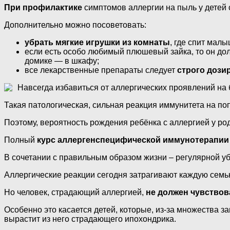
При профилактике
симптомов аллергии на пыль у детей 
Дополнительно можно посоветовать:
убрать мягкие игрушки из комнаты
, где спит мал
если есть особо любимый плюшевый зайка, то он д
домике — в шкафу;
все лекарственные препараты следует
строго дози
Навсегда избавиться от аллергических проявлений на
Такая патологическая, сильная реакция иммунитета на п
Поэтому, вероятность рождения ребёнка с аллергией у род
Полный
курс аллергенспецифической иммунотерапии
В сочетании с правильным образом жизни – регулярной уб
Аллергические реакции сегодня затрагивают каждую семью.
Но человек, страдающий аллергией,
не должен чувствов
Особенно это касается детей, которые, из-за множества 
вырастит из него страдающего ипохондрика.