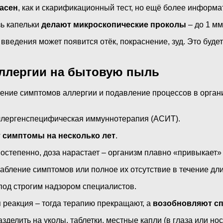
асен
, как и скарификационный тест, но ещё более информ
зь капельки
делают микроскопические проколы
– до 1 мм
ведения может появится отёк, покраснение, зуд. Это будет
аллергии на бытовую пыль
ние симптомов аллергии и подавление процессов в организ
аллергенспецифическая иммуннотерапия (АСИТ).
т симптомы на несколько лет
.
остепенно, доза нарастает – организм плавно «привыкает» 
абление симптомов или полное их отсутствие в течение дл
под строгим надзором специалистов.
 реакция – тогда терапию прекращают, а
возобновляют сп
елить на уколы, таблетки, местные капли (в глаза или нос)