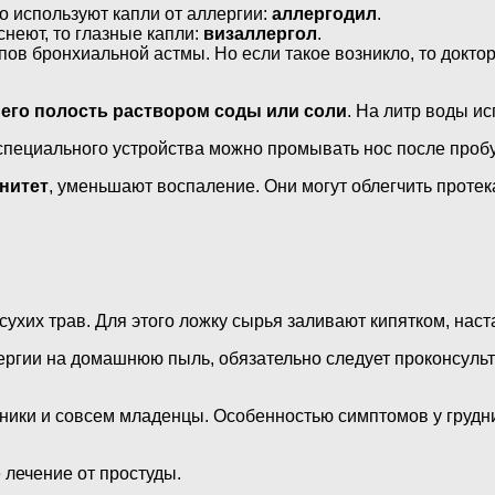
о используют капли от аллергии:
аллергодил
.
снеют, то глазные капли:
визаллергол
.
пов бронхиальной астмы. Но если такое возникло, то докт
его полость раствором соды или соли
. На литр воды и
специального устройства можно промывать нос после проб
нитет
, уменьшают воспаление. Они могут облегчить протек
сухих трав. Для этого ложку сырья заливают кипятком, нас
ргии на домашнюю пыль, обязательно следует проконсульт
ники и совсем младенцы. Особенностью симптомов у грудн
 лечение от простуды.