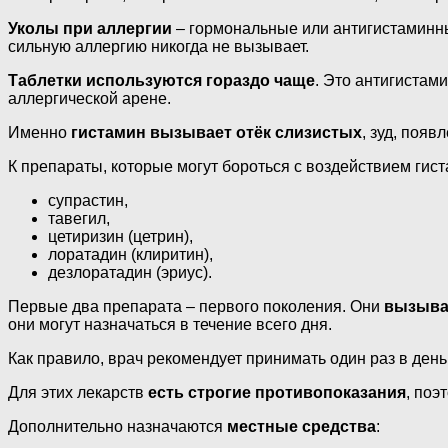
Уколы при аллергии
– гормональные или антигистаминны
сильную аллергию никогда не вызывает.
Таблетки используются гораздо чаще
. Это антигистам
аллергической арене.
Именно
гистамин вызывает отёк слизистых
, зуд, появ
К препараты, которые могут бороться с воздействием гист
супрастин,
тавегил,
цетиризин (цетрин),
лоратадин (клиритин),
дезлоратадин (эриус).
Первые два препарата – первого поколения. Они
вызыва
они могут назначаться в течение всего дня.
Как правило, врач рекомендует принимать один раз в день 
Для этих лекарств
есть строгие противопоказания
, поэ
Дополнительно назначаются
местные средства
: