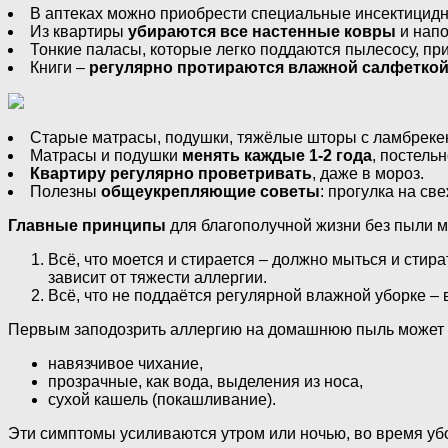
В аптеках можно приобрести специальные инсектицидн
Из квартиры
убираются все настенные ковры
и напо
Тонкие паласы, которые легко поддаются пылесосу, пр
Книги –
регулярно протираются влажной салфетко
Старые матрасы, подушки, тяжёлые шторы с ламбреке
Матрасы и подушки
менять каждые 1-2 года
, постель
Квартиру регулярно проветривать
, даже в мороз.
Полезны
общеукрепляющие советы
: прогулка на св
Главные принципы
для благополучной жизни без пыли 
Всё, что моется и стирается – должно мыться и стир
зависит от тяжести аллергии.
Всё, что не поддаётся регулярной влажной уборке –
Первым заподозрить аллергию на домашнюю пыль может
навязчивое чихание,
прозрачные, как вода, выделения из носа,
сухой кашель (покашливание).
Эти симптомы усиливаются утром или ночью, во время уб