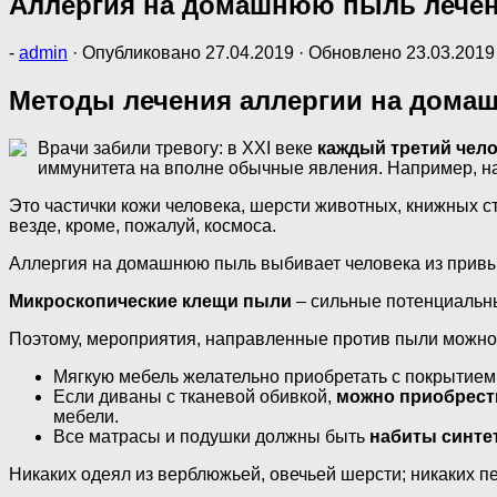
Аллергия на домашнюю пыль лече
-
admin
· Опубликовано
27.04.2019
· Обновлено
23.03.2019
Методы лечения аллергии на дома
Врачи забили тревогу: в XXI веке
каждый третий чело
иммунитета на вполне обычные явления. Например, н
Это частички кожи человека, шерсти животных, книжных ст
везде, кроме, пожалуй, космоса.
Аллергия на домашнюю пыль выбивает человека из привыч
Микроскопические клещи пыли
– сильные потенциальны
Поэтому, мероприятия, направленные против пыли можно 
Мягкую мебель желательно приобретать с покрытием 
Если диваны с тканевой обивкой,
можно приобрест
мебели.
Все матрасы и подушки должны быть
набиты синте
Никаких одеял из верблюжьей, овечьей шерсти; никаких п