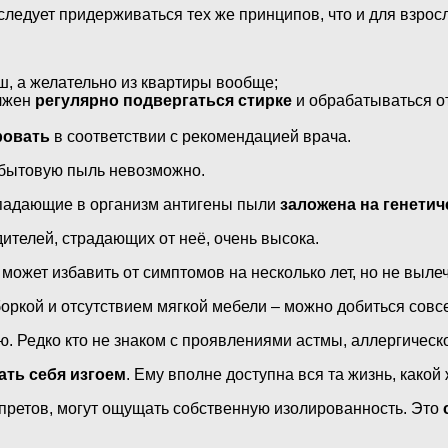
следует придерживаться тех же принципов, что и для взрос
ыш, а желательно из квартиры вообще;
олжен
регулярно подвергаться стирке
и обрабатываться от
ровать
в соответствии с рекомендацией врача.
 бытовую пыль невозможно.
опадающие в организм антигены пыли
заложена на генети
ителей, страдающих от неё, очень высока.
может избавить от симптомов на несколько лет, но не выле
оркой и отсутствием мягкой мебели – можно добиться совс
 Редко кто не знаком с проявлениями астмы, аллергическог
ать себя изгоем
. Ему вполне доступна вся та жизнь, какой
запретов, могут ощущать собственную изолированность. Это