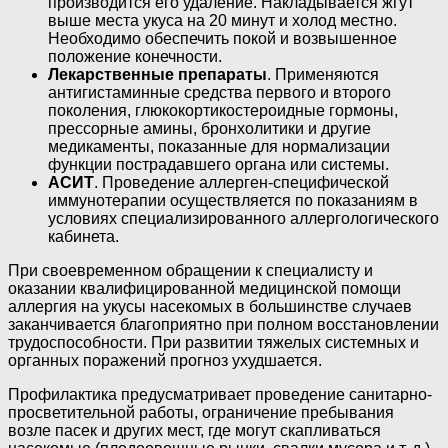
производится его удаление. Накладывается жгут
выше места укуса на 20 минут и холод местно.
Необходимо обеспечить покой и возвышенное
положение конечности.
Лекарственные препараты
. Применяются
антигистаминные средства первого и второго
поколения, глюкокортикостероидные гормоны,
прессорные амины, бронхолитики и другие
медикаменты, показанные для нормализации
функции пострадавшего органа или системы.
АСИТ
. Проведение аллерген-специфической
иммунотерапии осуществляется по показаниям в
условиях специализированного аллергологического
кабинета.
При своевременном обращении к специалисту и
оказании квалифицированной медицинской помощи
аллергия на укусы насекомых в большинстве случаев
заканчивается благоприятно при полном восстановлении
трудоспособности. При развитии тяжелых системных и
органных поражений прогноз ухудшается.
Профилактика предусматривает проведение санитарно-
просветительной работы, ограничение пребывания
возле пасек и других мест, где могут скапливаться