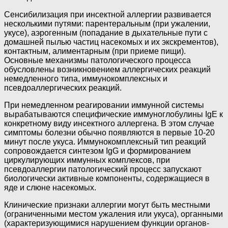
Сенсибилизация при инсектной аллергии развивается
несколькими путями: парентеральным (при ужалении,
укусе), аэрогенным (попадание в дыхательные пути с
домашней пылью частиц насекомых и их экскрементов),
контактным, алиментарным (при приеме пищи).
Основные механизмы патологического процесса
обусловлены возникновением аллергических реакций
немедленного типа, иммунокомплексных и
псевдоаллергических реакций.
При немедленном реагировании иммунной системы
вырабатываются специфические иммуноглобулины IgE к
конкретному виду инсектного аллергена. В этом случае
симптомы болезни обычно появляются в первые 10-20
минут после укуса. Иммунокомплексный тип реакций
сопровождается синтезом IgG и формированием
циркулирующих иммунных комплексов, при
псевдоаллергии патологический процесс запускают
биологически активные компоненты, содержащиеся в
яде и слюне насекомых.
Клинические признаки аллергии могут быть местными
(ограниченными местом ужаления или укуса), органными
(характеризующимися нарушением функции органов-