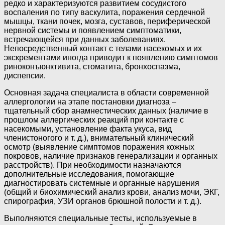
редко и характеризуются развитием сосудистого
воспаления по типу васкулита, поражения сердечной
мышцы, ткани почек, мозга, суставов, периферической
нервной системы и появлением симптоматики,
встречающейся при данных заболеваниях.
Непосредственный контакт с телами насекомых и их
экскрементами иногда приводит к появлению симптомов
риноконъюнктивита, стоматита, бронхоспазма,
диспепсии.
Основная задача специалиста в области современной
аллергологии на этапе постановки диагноза –
тщательный сбор анамнестических данных (наличие в
прошлом аллергических реакций при контакте с
насекомыми, установление факта укуса, вид
членистоногого и т. д.), внимательный клинический
осмотр (выявление симптомов поражения кожных
покровов, наличие признаков генерализации и органных
расстройств). При необходимости назначаются
дополнительные исследования, помогающие
диагностировать системные и органные нарушения
(общий и биохимический анализ крови, анализ мочи, ЭКГ,
спирография, УЗИ органов брюшной полости и т. д.).
Выполняются специальные тесты, используемые в