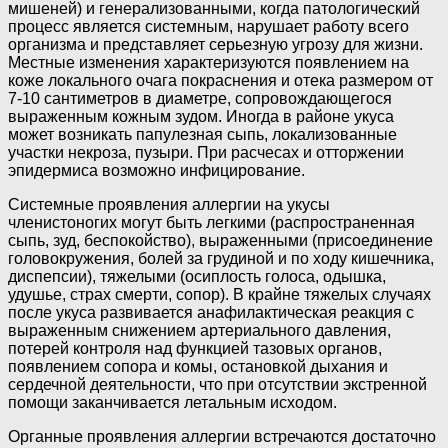
мишеней) и генерализованными, когда патологический
процесс является системным, нарушает работу всего
организма и представляет серьезную угрозу для жизни.
Местные изменения характеризуются появлением на
коже локального очага покраснения и отека размером от
7-10 сантиметров в диаметре, сопровождающегося
выраженным кожным зудом. Иногда в районе укуса
может возникать папулезная сыпь, локализованные
участки некроза, пузыри. При расчесах и отторжении
эпидермиса возможно инфицирование.
Системные проявления аллергии на укусы
членистоногих могут быть легкими (распространенная
сыпь, зуд, беспокойство), выраженными (присоединение
головокружения, болей за грудиной и по ходу кишечника,
диспепсии), тяжелыми (осиплость голоса, одышка,
удушье, страх смерти, сопор). В крайне тяжелых случаях
после укуса развивается анафилактическая реакция с
выраженным снижением артериального давления,
потерей контроля над функцией тазовых органов,
появлением сопора и комы, остановкой дыхания и
сердечной деятельности, что при отсутствии экстренной
помощи заканчивается летальным исходом.
Органные проявления аллергии встречаются достаточно