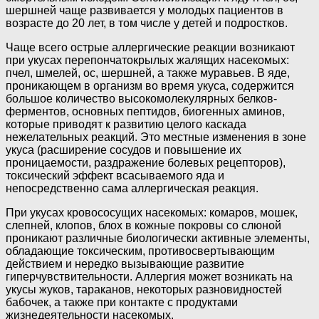
шершней чаще развивается у молодых пациентов в
возрасте до 20 лет, в том числе у детей и подростков.
Чаще всего острые аллергические реакции возникают
при укусах перепончатокрылых жалящих насекомых:
пчел, шмелей, ос, шершней, а также муравьев. В яде,
проникающем в организм во время укуса, содержится
большое количество высокомолекулярных белков-
ферментов, основных пептидов, биогенных аминов,
которые приводят к развитию целого каскада
нежелательных реакций. Это местные изменения в зоне
укуса (расширение сосудов и повышение их
проницаемости, раздражение болевых рецепторов),
токсический эффект всасываемого яда и
непосредственно сама аллергическая реакция.
При укусах кровососущих насекомых: комаров, мошек,
слепней, клопов, блох в кожные покровы со слюной
проникают различные биологически активные элементы,
обладающие токсическим, противосвертывающим
действием и нередко вызывающие развитие
гиперчувствительности. Аллергия может возникать на
укусы жуков, тараканов, некоторых разновидностей
бабочек, а также при контакте с продуктами
жизнедеятельности насекомых.