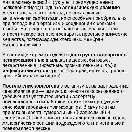
макромолекулярной структуры, преимущественно
белковой природы, однако
аллергическую реакцию
могут вызывать и вещества, не обладающие
антигенными свойствами, но способные приобретать их
при попадании в организм и соединении с белками
тканей. Эти вещества называются гаптена-ми, к ним
относят лекарственные препараты, простые химические
вещества, полисахариды клеточных мембран
микроорганизмов.
В настоящее время выделяют
две группы аллергенов
:
неинфекционные
(пыльца, пищевые, бытовые,
лекарственные, инсектные, промышленные и др.) и
инфекционные
(аллергены бактерий, вирусов, грибов,
простейших и гельминтов).
Поступление аллергена
в организм вызывает развитие
сенсибилизации — иммунологически опосредованного
увеличения чувствительности к аллергену,
обусловленного выработкой антител или продукцией
сенсибилизированных лимфоцитов. В связи с этим
принято выделять гуморальный (В-зависимый) и
клеточный (Т-зави-симый) типы аллергических реакций.
Аллергические реакции подразделяются на истинные и
псевдоаллергические.