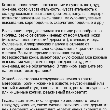
Кожные проявления: покраснение и сухость щек, зуд,
жжение, фоточувствительность, чувствительность к
холоду, кожные высыпания (эритема, папулы, волдыри,
пятнистопапулезные высыпания, макуло-папулезные
высыпания, кореподобные, скарлатиноподобные и др.).
Высыпания нередко сливаются в виде разнообразных
гирлянд, резко от отграниченных от нормальной кожи
(исключая аллергический дерматит), отечные, иногда
буллезные. Аллергическая папула в отличие от
инфекционной имеет слегка фиолетовый цианотичный
оттенок. Зоны гиперемии возвышаются над
поверхностью кожи, имеют овальную форму. Все кожные
высыпания чаще всего сопровождаются зудом и
жжением, но не обязательно, В типичном варианте это
напоминает ожог крапивой.
Жалобы со стороны желудочно-кишечного тракта:
метеоризм, боли и жжение в животе, неустойчивый или
частый жидкий стул, запоры, тошнота, рвота, желудочные
или кишечные колики, реактивный панкреатит.
Глазная симптоматика: ощущение инородного тела в
глазу, зуд, жжение, слезотечение, отечность век, дерматит
век, блефарит, конъюнктивит, кератит, увеит, склерит и др.