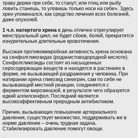
траву держи при себе, то станут; или птиц или рыбу
ловить станешь, то уловишь только носи на себе». Здесь
хрен упоминался, как cpeдство лечения всех болезней,
даже опухолей.
1 ч.л. натертого хрена
в день отлично отрегулирует
менструальный цикл, не будет сбоев, болей, прекратятся
изнурительные длительные кровотечения.
Высокая противомикробная активность хрена основана
на сенфолгликозидах (роданистоводородной кислоте).
Сенфолгликозиды состоят из насыщенных
серосодержащих веществ и находятся в растениях в
форме, не вызывающей раздражения у человека. При
натирании хрена гликозид синигрин, сам по себе не
вызывающий местной реакции, соединяется с
ферментом мирозиназой, в результате чего образуется
едкий аллилсенфол. Последний является
высокоэффективным природным антибиотиком.
Причин, вызывающих повышение артериального
давления, существует множество, поддерживать же в
норме давление – очень трудная задача.
Стабилизировать давление помогут овощи.