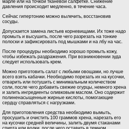
марле или на точкой тканевой салфетке. Снижение
давления происходит медленно, в течение часа.
Сейчас гипертонию можно вылечить, восстановив
сосуды.
Допускается замена листьев корневищами. Их тоже надо
промыть и высушить, после чего разрезать на тонкие
полоски и зафиксировать под мышками и на лбу на час.
После процедуры необходимо хорошо промыть кожу,
чтобы избежать раздражения. При возникновении зуда
следует использовать крем.
Можно приготовить салат с любыми овощами, но лучше
всего взять кабачки. Необходимо порезать их на кусочки,
отварить или потушить с минимальным количеством
соли, после чего добавить свежие огурцы, немного хрена
и залить ингредиенты оливковым маслом. Оно содержит
полиненасыщенные жирные кислоты, помогающие
сердцу справляться с нагрузками.
Для приготовления средства необходимо вымыть,
просушить и очистить 100 граммов хрена, нарезать его
на кусочки средней величины, залить двумя стаканами
спирта или водки, после чего оставить в темном