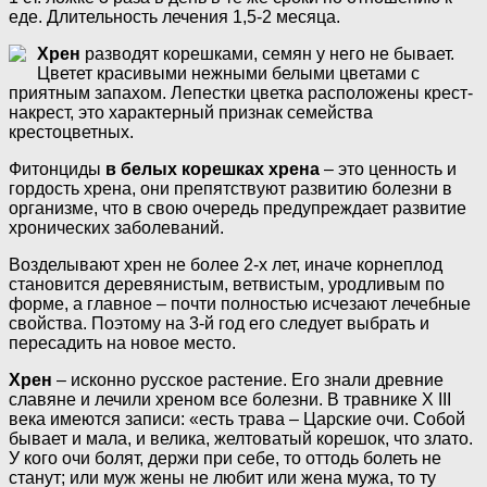
еде. Длительность лечения 1,5-2 месяца.
Хрен
разводят корешками, семян у него не бывает.
Цветет красивыми нежными белыми цветами с
приятным запахом. Лепестки цветка расположены крест-
накрест, это характерный признак семейства
крестоцветных.
Фитонциды
в белых корешках хрена
– это ценность и
гордость хрена, они препятствуют развитию болезни в
организме, что в свою очередь предупреждает развитие
хронических заболеваний.
Возделывают хрен не более 2-х лет, иначе корнеплод
становится деревянистым, ветвистым, уродливым по
форме, а главное – почти полностью исчезают лечебные
свойства. Поэтому на 3-й год его следует выбрать и
пересадить на новое место.
Хрен
– исконно русское растение. Его знали древние
славяне и лечили хреном все болезни. В травнике Х III
века имеются записи: «есть трава – Царские очи. Собой
бывает и мала, и велика, желтоватый корешок, что злато.
У кого очи болят, держи при себе, то оттодь болеть не
станут; или муж жены не любит или жена мужа, то ту