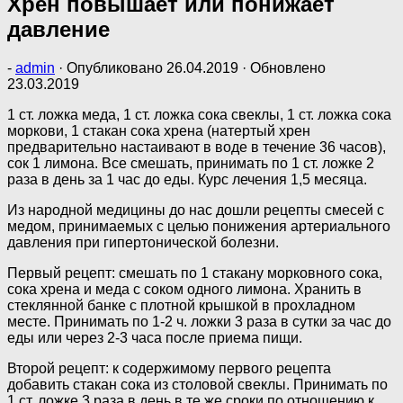
Хрен повышает или понижает
давление
-
admin
· Опубликовано
26.04.2019
· Обновлено
23.03.2019
1 ст. ложка меда, 1 ст. ложка сока свеклы, 1 ст. ложка сока
моркови, 1 стакан сока хрена (натертый хрен
предварительно настаивают в воде в течение 36 часов),
сок 1 лимона. Все смешать, принимать по 1 ст. ложке 2
раза в день за 1 час до еды. Курс лечения 1,5 месяца.
Из народной медицины до нас дошли рецепты смесей с
медом, принимаемых с целью понижения артериального
давления при гипертонической болезни.
Первый рецепт: смешать по 1 стакану морковного сока,
сока хрена и меда с соком одного лимона. Хранить в
стеклянной банке с плотной крышкой в прохладном
месте. Принимать по 1-2 ч. ложки 3 раза в сутки за час до
еды или через 2-3 часа после приема пищи.
Второй рецепт: к содержимому первого рецепта
добавить стакан сока из столовой свеклы. Принимать по
1 ст. ложке 3 раза в день в те же сроки по отношению к