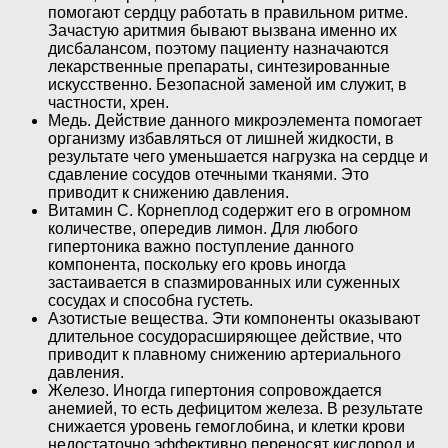
помогают сердцу работать в правильном ритме.
Зачастую аритмия бывают вызвана именно их
дисбалансом, поэтому пациенту назначаются
лекарственные препараты, синтезированные
искусственно. Безопасной заменой им служит, в
частности, хрен.
Медь. Действие данного микроэлемента помогает
организму избавляться от лишней жидкости, в
результате чего уменьшается нагрузка на сердце и
сдавление сосудов отечными тканями. Это
приводит к снижению давления.
Витамин C. Корнеплод содержит его в огромном
количестве, опередив лимон. Для любого
гипертоника важно поступление данного
компонента, поскольку его кровь иногда
застаивается в спазмированных или суженных
сосудах и способна густеть.
Азотистые вещества. Эти компоненты оказывают
длительное сосудорасширяющее действие, что
приводит к плавному снижению артериального
давления.
Железо. Иногда гипертония сопровождается
анемией, то есть дефицитом железа. В результате
снижается уровень гемоглобина, и клетки крови
недостаточно эффективно переносят кислород и