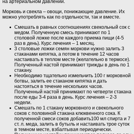
на артериальном давлении.
Морковь и свекла – овощи, понижающие давление. Их
можно употреблять как по отдельности, так и вместе.
Смешать в равных соотношениях свекольный сок с
медом. Полученную смесь принимают по 1
столовой ложке после каждого приема пищи (4-5
раз в день). Курс лечения – 1 месяц.
3 столовые ложки семян моркови нужно залить 3
стаканами кипятка, а потом в течение 12 часов
настаивать в теплом месте (желательно в термосе).
Полученный настой принимают трижды в день по 1
стакану.
Необходимо тщательно измельчить 100 г морковной
ботвы, залить ее стаканом кипятка и дать
настояться в течение нескольких часов.
Полученный настой принимают по четверти стакана
после еды 3-4 раза в день. Курс лечения – 2-3
недели.
Смешать по 1 стакану морковного и свекольного
соков с половиной стакана клюквенного сока. К
полученной смеси соков добавить100 мл спирта и 7
ст. л. меда, залить в бутыль и настаивать трое суток
в темном месте, взбалтывая периодически.