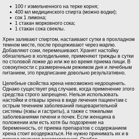
100 г измельченного на терке корня;
400 мл медицинского спирта (можно водки);
сок 1 лимона;
1 стакан морковного сока;
1 стакан сока свеклы.
Хрен заливают спиртом, настаивают сутки в прохладном
темном месте, после процеживают через марлю.
Добавляют соки, перемешивают. Хранят настойку
обязательно в холодильнике, применяют трижды в сутки
по столовой ложке до или же во время приема пищи. В
совокупности с размеренным режимом дня и лечебным
питанием, это предписание довольно результативно.
Целебные свойства хрена невозможно недооценить.
Однако существует ряд случаев, когда применение этого
средства строго запрещено. Нельзя использовать
настойки и отвары хрена в виде лечения пациентам с
острым течением заболеваний пищеварительной
системы (язвы и гастриты), а также с тяжелыми
заболеваниями печени и почек. Если женщина в
положении или есть хотя бы подозрение на
беременность, от приема препаратов с содержанием
хрена стоит воздержаться. Не нужно принимать их и в