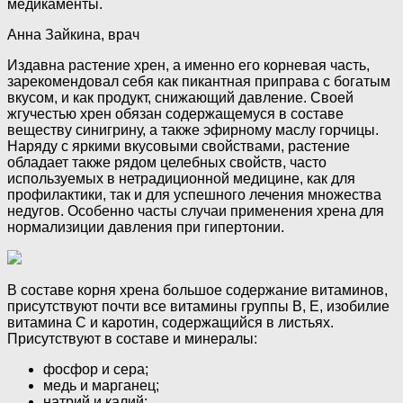
медикаменты.
Анна Зайкина, врач
Издавна растение хрен, а именно его корневая часть,
зарекомендовал себя как пикантная приправа с богатым
вкусом, и как продукт, снижающий давление. Своей
жгучестью хрен обязан содержащемуся в составе
веществу синигрину, а также эфирному маслу горчицы.
Наряду с яркими вкусовыми свойствами, растение
обладает также рядом целебных свойств, часто
используемых в нетрадиционной медицине, как для
профилактики, так и для успешного лечения множества
недугов. Особенно часты случаи применения хрена для
нормализиции давления при гипертонии.
В составе корня хрена большое содержание витаминов,
присутствуют почти все витамины группы В, Е, изобилие
витамина С и каротин, содержащийся в листьях.
Присутствуют в составе и минералы:
фосфор и сера;
медь и марганец;
натрий и калий;