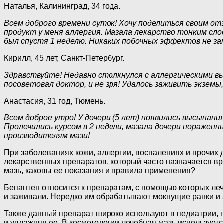
Наталья, Калининград, 34 года.
Всем доброго времени суток! Хочу поделиться своим от
продукт у меня аллергия. Мазала лекарство тонким слоем
был спустя 1 неделю. Никаких побочных эффектов не за
Кирилл, 45 лет, Санкт-Петербург.
Здравствуйте! Недавно столкнулся с аллергическими вы
посоветовал доктор, и не зря! Удалось заживить экземы
Анастасия, 31 год, Тюмень.
Всем доброе утро! У дочери (5 лет) появились высыпани
Пролечились курсом в 2 недели, мазала дочери пораженн
производителям мази!
При заболеваниях кожи, аллергии, воспалениях и прочих
лекарственных препаратов, который часто назначается вр
мазь, каковы ее показания и правила применения?
Бепантен относится к препаратам, с помощью которых леч
и заживали. Нередко им обрабатывают мокнущие ранки и
Также данный препарат широко используют в педиатрии, 
и увлажняя ее. В косметологии лечебная мазь использует