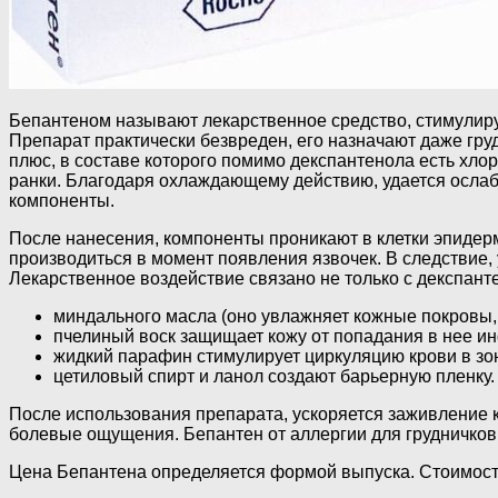
Бепантеном называют лекарственное средство, стимулир
Препарат практически безвреден, его назначают даже гр
плюс, в составе которого помимо декспантенола есть хло
ранки. Благодаря охлаждающему действию, удается ослаб
компоненты.
После нанесения, компоненты проникают в клетки эпидер
производиться в момент появления язвочек. В следствие
Лекарственное воздействие связано не только с декспант
миндального масла (оно увлажняет кожные покровы, с
пчелиный воск защищает кожу от попадания в нее ин
жидкий парафин стимулирует циркуляцию крови в зо
цетиловый спирт и ланол создают барьерную пленку.
После использования препарата, ускоряется заживление 
болевые ощущения. Бепантен от аллергии для грудничков 
Цена Бепантена определяется формой выпуска. Стоимость м