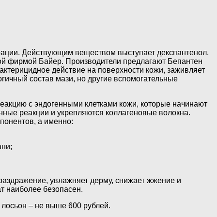
рации. Действующим веществом выступает декспантенол.
цкой фирмой Байер. Производители предлагают Бепантен
бактерицидное действие на поверхности кожи, заживляет
огичный состав мази, но другие вспомогательные
реакцию с эндогенными клетками кожи, которые начинают
енные реакции и укрепляются коллагеновые волокна.
понентов, а именно:
ани;
раздражение, увлажняет дерму, снижает жжение и
т наиболее безопасен.
 лосьон – не выше 600 рублей.