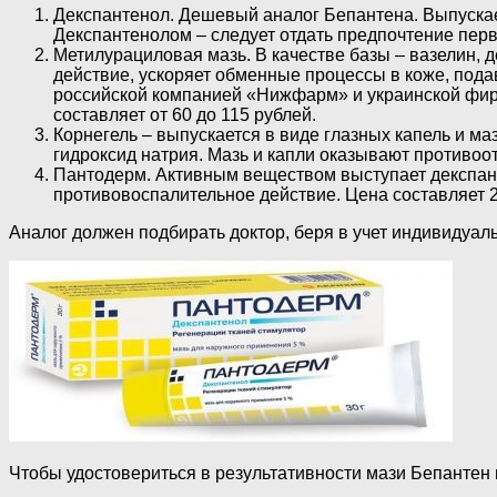
Декспантенол. Дешевый аналог Бепантена. Выпускает
Декспантенолом – следует отдать предпочтение пер
Метилурациловая мазь. В качестве базы – вазелин,
действие, ускоряет обменные процессы в коже, подав
российской компанией «Нижфарм» и украинской фирм
составляет от 60 до 115 рублей.
Корнегель – выпускается в виде глазных капель и м
гидроксид натрия. Мазь и капли оказывают противоо
Пантодерм. Активным веществом выступает декспант
противовоспалительное действие. Цена составляет 2
Аналог должен подбирать доктор, беря в учет индивидуал
Чтобы удостовериться в результативности мази Бепантен 