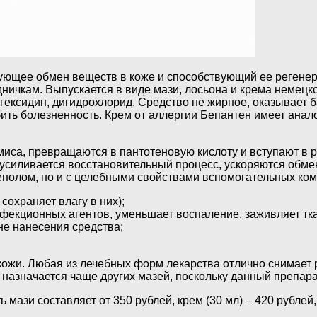
ующее обмен веществ в коже и способствующий ее регене
удничкам. Выпускается в виде мази, лосьона и крема неме
ргексидин, дигидрохлорид. Средство не жирное, оказывает 
ить болезненность. Крем от аллергии Бепантен имеет анал
миса, превращаются в пантотеновую кислоту и вступают в 
, усиливается восстановительный процесс, ускоряются обм
енолом, но и с целебными свойствами вспомогательных ком
охраняет влагу в них);
фекционных агентов, уменьшает воспаление, заживляет тк
не нанесения средства;
кожи. Любая из лечебных форм лекарства отлично снимает 
назначается чаще других мазей, поскольку данный препара
ази составляет от 350 рублей, крем (30 мл) – 420 рублей,