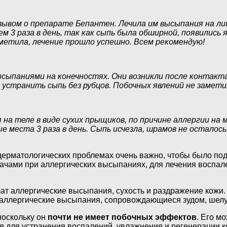
зывом о препарате Бепантен. Лечила им высыпания на лиц
 3 раза в день, так как сыпь была обширной, появились я
метила, лечение прошло успешно. Всем рекомендую!
сыпаниями на конечностях. Они возникли после контакта 
, устранить сыпь без рубцов. Побочных явлений не замети
я на теле в виде сухих прыщиков, по причине аллергии на
ые места 3 раза в день. Сыпь исчезла, шрамов не осталос
 дерматологических проблемах очень важно, чтобы было по
ачами при аллергических высыпаниях, для лечения воспале
ат аллергические высыпания, сухость и раздражение кожи.
 аллергические высыпания, сопровождающиеся зудом, шелу
поскольку он
почти не имеет побочных эффектов
. Его м
ся для устранения воспалений, увлажнения и регенерации к