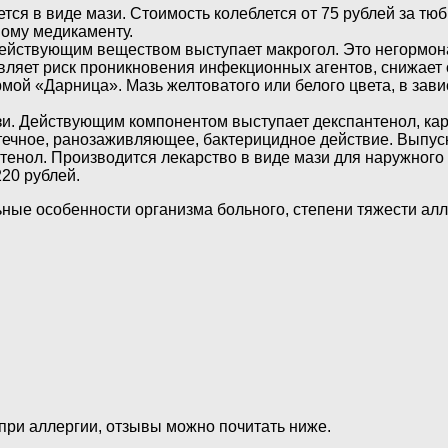
ся в виде мази. Стоимость колеблется от 75 рублей за тю
вому медикаменту.
 действующим веществом выступает макрогол. Это негорм
ляет риск проникновения инфекционных агентов, снижает от
ой «Дарница». Мазь желтоватого или белого цвета, в зави
ази. Действующим компонентом выступает декспантенол, ка
течное, ранозаживляющее, бактерицидное действие. Выпуск
енол. Производится лекарство в виде мази для наружного
20 рублей.
ьные особенности организма больного, степени тяжести ал
при аллергии, отзывы можно почитать ниже.