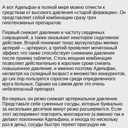
А вот Адельфан в полной мере можно отнести к
средствам от высокого давления «старой формации». Он
представляет собой комбинацию сразу трех
гипотензивных препаратов:
Первый снижает давление и частоту сердечных
сокращений, а также оказывает некоторое седативное
действие. Второй понижает тонус мускулатуры мелких
артерий — артериол, а третий проявляет мочегонный
эффект, что также способствует снижению давления
после приема таблеток. Столь мощная комбинация
позволяет действительно в короткие сроки снизить
повышенное давление, и именно поэтому Адельфан,
несмотря на солидный возраст и множество конкурентов,
до сих пор пользуется спросом среди определенного
круга больных. Однако на самом деле это очень
небезопасный препарат.
Во-первых, он резко снижает артериальное давление.
Представьте себе суженные сосуды, которые буквально
за нескольких десятков минут резко расширяются. Если
этот эксперимент повторять многократно (а именно так и
делают поклонники Адельфана, и иногда по нескольку
раз в день), сосуды быстро теряют присущую им