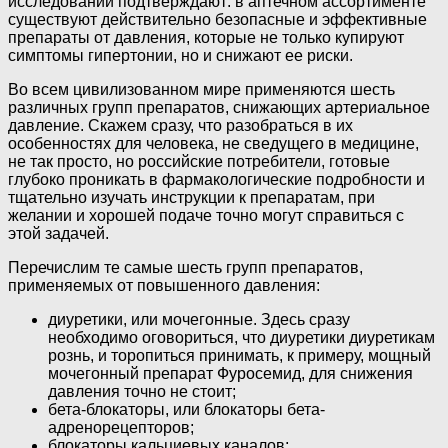
исследований подтверждают: в аптечном ассортименте
существуют действительно безопасные и эффективные
препараты от давления, которые не только купируют
симптомы гипертонии, но и снижают ее риски.
Во всем цивилизованном мире применяются шесть
различных групп препаратов, снижающих артериальное
давление. Скажем сразу, что разобраться в их
особенностях для человека, не сведущего в медицине,
не так просто, но российские потребители, готовые
глубоко проникать в фармакологические подробности и
тщательно изучать инструкции к препаратам, при
желании и хорошей подаче точно могут справиться с
этой задачей.
Перечислим те самые шесть групп препаратов,
применяемых от повышенного давления:
диуретики, или мочегонные. Здесь сразу
необходимо оговориться, что диуретики диуретикам
рознь, и торопиться принимать, к примеру, мощный
мочегонный препарат Фуросемид, для снижения
давления точно не стоит;
бета-блокаторы, или блокаторы бета-
адренорецепторов;
блокаторы кальциевых каналов;