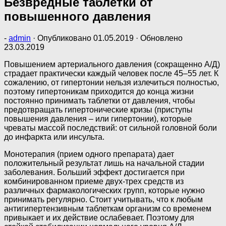
Безвредные таблетки от
повышенного давления
-
admin
· Опубликовано
01.05.2019
· Обновлено
23.03.2019
Повышением артериального давления (сокращенно А/Д)
страдает практически каждый человек после 45–55 лет. К
сожалению, от гипертонии нельзя излечиться полностью,
поэтому гипертоникам приходится до конца жизни
постоянно принимать таблетки от давления, чтобы
предотвращать гипертонические кризы (приступы
повышения давления – или гипертонии), которые
чреваты массой последствий: от сильной головной боли
до инфаркта или инсульта.
Монотерапия (прием одного препарата) дает
положительный результат лишь на начальной стадии
заболевания. Больший эффект достигается при
комбинированном приеме двух-трех средств из
различных фармакологических групп, которые нужно
принимать регулярно. Стоит учитывать, что к любым
антигипертензивным таблеткам организм со временем
привыкает и их действие ослабевает. Поэтому для