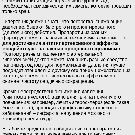
стойкой стабилизации нормального уровня А/Д
необходима периодическая их замена, которую проводит
только врач.
Гипертоник должен знать, что лекарства, снижающие
давление, бывают быстрого и пролонгированного
(длительного) действия. Препараты из разных
фармгрупп имеют различные механизмы действия, т. е.
для достижения антигипертензивного эффекта
воздействуют на разные процессы в организме.
Поэтому разным пациентам с артериальной
гипертензией доктор может назначить разные средства,
например, одному для нормализации давления лучше
подойдет атенолол, а другому его прием нежелателен из-
за того, что вместе с гипотензивным эффектом он
снижает частоту сердечных сокращений.
Кроме непосредственно снижения давления
(симптоматического), важно влиять и на причину его
повышения: например, лечить атеросклероз (если такая
болезнь есть), проводить профилактику вторичных
заболеваний – инфаркта, нарушения мозгового
кровообращения и др.
В таблице представлен общий список препаратов из
разных фармгрупп, назначаемых при гипертонии: