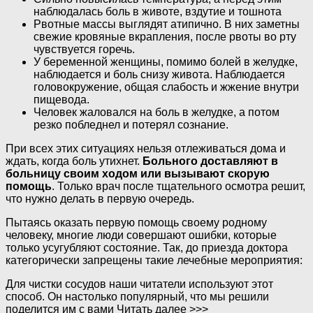
наблюдалась боль в животе, вздутие и тошнота
Рвотные массы выглядят атипично. В них заметны
свежие кровяные вкрапления, после рвоты во рту
чувствуется горечь.
У беременной женщины, помимо болей в желудке,
наблюдается и боль снизу живота. Наблюдается
головокружение, общая слабость и жжение внутри
пищевода.
Человек жаловался на боль в желудке, а потом
резко побледнел и потерял сознание.
При всех этих ситуациях нельзя отлеживаться дома и
ждать, когда боль утихнет.
Больного доставляют в
больницу своим ходом или вызывают скорую
помощь
. Только врач после тщательного осмотра решит,
что нужно делать в первую очередь.
Пытаясь оказать первую помощь своему родному
человеку, многие люди совершают ошибки, которые
только усугубляют состояние. Так, до приезда доктора
категорически запрещены такие лечебные мероприятия:
Для чистки сосудов наши читатели используют этот
способ. Он настолько популярный, что мы решили
поделится им с вами Читать далее >>>