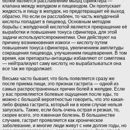
болей является расслабление мышц сфинктера —
клапана между желудком и пищеводом. Он пропускает
жидкость и пищу в желудок, но предотвращает её выход
обратно. Но если он расслаблен, то часть желудочной
кислоты попадает в пищевод. Основным методом
борьбы с желудочной кислотой является прекращение её
выработки и повышение тонуса сфинктера, для этой
задачи используютсяпрокинетики. Они действуют на
причину возникновения изжоги — кислоту путем
повышения тонуса сфинктера, увеличением амплитуды
сокращения пищевода, улучшением пищеварения. В том
время, как препараты-антациды избавляют от симптома
— нейтрализуют саму кислоту, но вырабатываться она
все так же продолжает.
Весьма часто бывает, что боль появляется сразу же
после приема пищи, это признак гастрита — одной из
самых распространенных причин болей в желудке. Если
у вас проявляются болевые ощущения после еды, то
можно с большой вероятностью говорить, что это какая-
либо форма гастрита, который ни в коем случае нельзя
запускать. Также, если боль очень острая и резкая, то,
скорее всего, это язвенная болезнь. В большинстве
случаев, гастрит проявляется как хроническое
заболевание, и многие люди живут с ним долгие годы, но