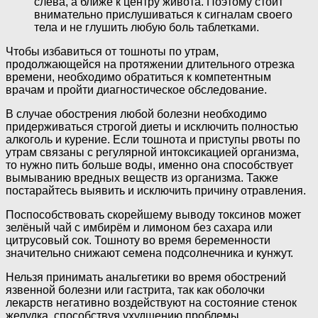
слева, а ближе к центру живота. Поэтому стоит
внимательно прислушиваться к сигналам своего
тела и не глушить любую боль таблетками.
Чтобы избавиться от тошноты по утрам,
продолжающейся на протяжении длительного отрезка
времени, необходимо обратиться к компетентным
врачам и пройти диагностическое обследование.
В случае обострения любой болезни необходимо
придерживаться строгой диеты и исключить полностью
алкоголь и курение. Если тошнота и приступы рвоты по
утрам связаны с регулярной интоксикацией организма,
то нужно пить больше воды, именно она способствует
вымыванию вредных веществ из организма. Также
постарайтесь выявить и исключить причину отравления.
Поспособствовать скорейшему выводу токсинов может
зелёный чай с имбирём и лимоном без сахара или
цитрусовый сок. Тошноту во время беременности
значительно снижают семена подсолнечника и кунжут.
Нельзя принимать анальгетики во время обострений
язвенной болезни или гастрита, так как оболочки
лекарств негативно воздействуют на состояние стенок
желудка, способствуя ухудшению проблемы.