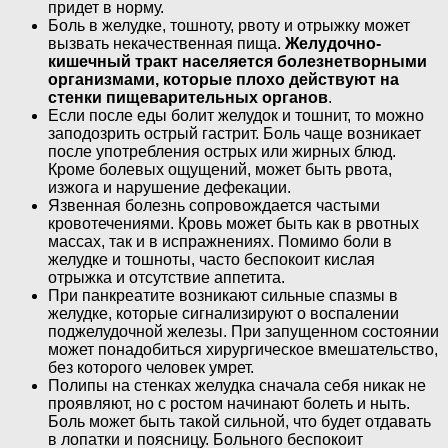
придет в норму.
Боль в желудке, тошноту, рвоту и отрыжку может
вызвать некачественная пища.
Желудочно-
кишечный тракт населяется болезнетворными
организмами, которые плохо действуют на
стенки пищеварительных органов
.
Если после еды болит желудок и тошнит, то можно
заподозрить острый гастрит. Боль чаще возникает
после употребления острых или жирных блюд.
Кроме болевых ощущений, может быть рвота,
изжога и нарушение дефекации.
Язвенная болезнь сопровождается частыми
кровотечениями. Кровь может быть как в рвотных
массах, так и в испражнениях. Помимо боли в
желудке и тошноты, часто беспокоит кислая
отрыжка и отсутствие аппетита.
При панкреатите возникают сильные спазмы в
желудке, которые сигнализируют о воспалении
поджелудочной железы. При запущенном состоянии
может понадобиться хирургическое вмешательство,
без которого человек умрет.
Полипы на стенках желудка сначала себя никак не
проявляют, но с ростом начинают болеть и ныть.
Боль может быть такой сильной, что будет отдавать
в лопатки и поясницу. Больного беспокоит