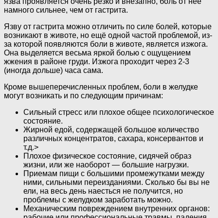
язва проявляется очень резко и внезапно, боль от неё
намного сильнее, чем от гастрита.
Язву от гастрита можно отличить по силе болей, которые
возникают в животе, но ещё одной частой проблемой, из-
за которой появляются боли в животе, является изжога.
Она выделяется весьма яркой болью с ощущением
жжения в районе груди. Изжога проходит через 2-3
(иногда дольше) часа сама.
Кроме вышеперечисленных проблем, боли в желудке
могут возникать и по следующим причинам:
Сильный стресс или плохое общее психологическое
состояние.
Жирной едой, содержащей большое количество
различных концентратов, сахара, консервантов и
т.д.>
Плохое физическое состояние, сидячей образ
жизни, или же наоборот — большие нагрузки.
Приемам пищи с большими промежутками между
ними, сильными переизданиями. Сколько бы вы не
ели, на весь день наесться не получится, но
проблемы с желудком заработать можно.
Механическим повреждением внутренних органов:
рабочие или профессиональные травмы, падения,