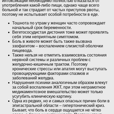
интоксикации необходимо полностью отказаться от
употребления какой-либо пищи, однако чаще всего
больной и так страдает от частых приступов рвоты,
поэтому не испытывает особой потребности в еде.
Тошнота по утрам у женщин часто сопровождает
начальный срок беременности.
Вегетососудистая дистония тоже может проявлять
себя этим неприятным симптомом.
Боль в животе может быть также вызвана
эзофагитом – воспалением слизистой оболочки
пищевода.
Также нельзя не отметить взаимосвязь состояния
нервной системы и различных проблем с
желудочно-кишечным трактом. Поэтому
хронические стрессы или апатия могут выступать
провоцирующими факторами спазмов и
заболеваний желудка.
Нарушения психики аналогичным образом влекут
за собой воспаления ЖКТ, при этом неграмотное
медикаментозное вмешательство может только
усугубить клиническую картину.
Одна из редких, но и самых опасных причин боли в
эпигастральной области – гипертонический криз.
Бывает, что боль в сердце ощущается не чётко