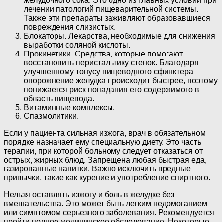
желудочного сока. Это одно из главных условий при
лечении патологий пищеварительной системы.
Также эти препараты заживляют образовавшиеся
повреждения слизистых.
Блокаторы. Лекарства, необходимые для снижения
выработки соляной кислоты.
Прокинетики. Средства, которые помогают
восстановить перистальтику стенок. Благодаря
улучшенному тонусу пищеводного сфинктера
опорожнение желудка происходит быстрее, поэтому
понижается риск попадания его содержимого в
область пищевода.
Витаминные комплексы.
Спазмолитики.
Если у пациента сильная изжога, врач в обязательном
порядке назначает ему специальную диету. Это часть
терапии, при которой больному следует отказаться от
острых, жирных блюд. Запрещена любая быстрая еда,
газированные напитки. Важно исключить вредные
привычки, такие как курение и употребление спиртного.
Нельзя оставлять изжогу и боль в желудке без
вмешательства. Это может быть легким недомоганием
или симптомом серьезного заболевания. Рекомендуется
пройти полное медицинское обследование. Некоторые