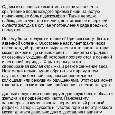
Одним из основных симптомов гастрита является
срыгивание после каждого приёма пищи, зачастую
причиняющее боль и дискомфорт. Также нередко
наблюдается чувство жжения, возникающее в верхней
области желудка в случае употребления ряда вредных
продуктов.
Почему болит желудок и тошнит? Причины могут быть в
язвенной болезни. Обострение наступает фактически
после каждой трапезы и выражается в тошноте, которая
может доходить до сильной рвоты. Пациенты страдают
от сезонных ухудшений, которые проявляются в осенний
и весенний периоды. Характерны для язвы
своеобразная кислая отрыжка и резкое снижение веса.
Незамедлительно нужно обратиться к врачу в том
случае, если болевой синдром сопровождается
колющими или режущими ощущениями. Этот факт может
говорить о возникновении прободения в стенке желудка.
Данный недуг тоже провоцирует давящую боль в области
желудка и в подрёберной части. Панкреатиту
характерны: вздутие живота, перманентный рвотный
рефлекс, запоры, сухость и чувство горечи во рту. Изжога
может длиться довольно долго, доставляя пациенту