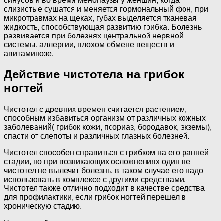
синусов и во время менопаузы у женщин, когда
слизистые сушатся и меняется гормональный фон, при
микротравмах на щеках, губах выделяется тканевая
жидкость, способствующая развитию грибка. Болезнь
развивается при болезнях центральной нервной
системы, аллергии, плохом обмене веществ и
авитаминозе.
Действие чистотела на грибок
ногтей
Чистотел с древних времен считается растением,
способным избавиться организм от различных кожных
заболеваний( грибок кожи, псориаз, бородавок, экземы),
спасти от слепоты и различных глазных болезней.
Чистотел способен справиться с грибком на его ранней
стадии, но при возникающих осложнениях один не
чистотел не вылечит болезнь, в таком случае его надо
использовать в комплексе с другими средствами.
Чистотел также отлично подходит в качестве средства
для профилактики, если грибок ногтей перешел в
хроническую стадию.