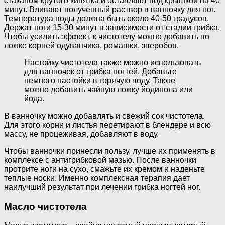
стаканом крутого кипятка и оставляют под крышкой на 40
минут. Вливают полученный раствор в ванночку для ног.
Температура воды должна быть около 40-50 градусов.
Держат ноги 15-30 минут в зависимости от стадии грибка.
Чтобы усилить эффект, к чистотелу можно добавить по
ложке корней одуванчика, ромашки, зверобоя.
Настойку чистотела также можно использовать
для ванночек от грибка ногтей. Добавьте
немного настойки в горячую воду. Также
можно добавить чайную ложку йодинола или
йода.
В ванночку можно добавлять и свежий сок чистотела.
Для этого корни и листья перетирают в блендере и всю
массу, не процеживая, добавляют в воду.
Чтобы ванночки принесли пользу, лучше их применять в
комплексе с антигрибковой мазью. После ванночки
протрите ноги на сухо, смажьте их кремом и наденьте
теплые носки. Именно комплексная терапия дает
наилучший результат при лечении грибка ногтей ног.
Масло чистотела