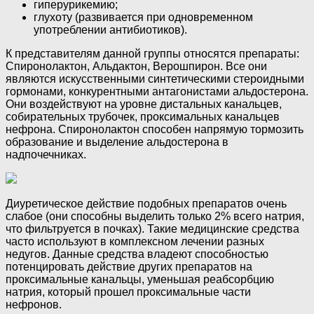
гиперурикемию;
глухоту (развивается при одновременном
употреблении антибиотиков).
К представителям данной группы относятся препараты:
Спиронолактон, Альдактон, Верошпирон. Все они
являются искусственными синтетическими стероидными
гормонами, конкурентными антагонистами альдостерона.
Они воздействуют на уровне дистальных канальцев,
собирательных трубочек, проксимальных канальцев
нефрона. Спиронолактон способен напрямую тормозить
образование и выделение альдостерона в
надпочечниках.
Диуретическое действие подобных препаратов очень
слабое (они способны выделить только 2% всего натрия,
что фильтруется в почках). Такие медицинские средства
часто используют в комплексном лечении разных
недугов. Данные средства владеют способностью
потенцировать действие других препаратов на
проксимальные канальцы, уменьшая реабсорбцию
натрия, который прошел проксимальные части
нефронов.