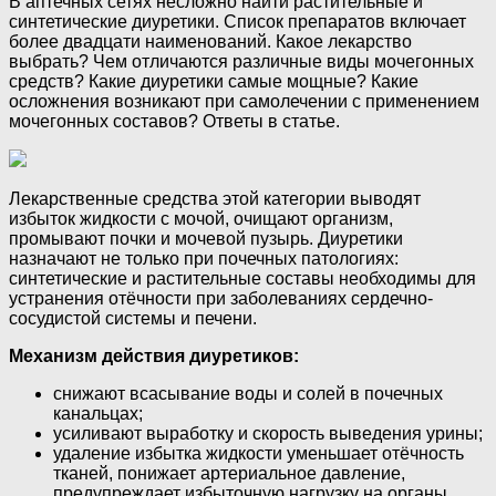
В аптечных сетях несложно найти растительные и
синтетические диуретики. Список препаратов включает
более двадцати наименований. Какое лекарство
выбрать? Чем отличаются различные виды мочегонных
средств? Какие диуретики самые мощные? Какие
осложнения возникают при самолечении с применением
мочегонных составов? Ответы в статье.
Лекарственные средства этой категории выводят
избыток жидкости с мочой, очищают организм,
промывают почки и мочевой пузырь. Диуретики
назначают не только при почечных патологиях:
синтетические и растительные составы необходимы для
устранения отёчности при заболеваниях сердечно-
сосудистой системы и печени.
Механизм действия диуретиков:
снижают всасывание воды и солей в почечных
канальцах;
усиливают выработку и скорость выведения урины;
удаление избытка жидкости уменьшает отёчность
тканей, понижает артериальное давление,
предупреждает избыточную нагрузку на органы