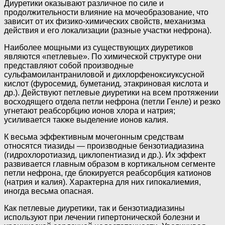
Диуретики оказывают различное по силе и
продолжительности влияние на мочеобразование, что
зависит от их физико-химических свойств, механизма
действия и его локализации (разные участки нефрона).
Наиболее мощными из существующих диуретиков
являются «петлевые». По химической структуре они
представляют собой производные
сульфамоилантраниловой и дихлорфеноксиуксусной
кислот (фуросемид, буметанид, этакриновая кислота и
др.). Действуют петлевые диуретики на всем протяжении
восходящего отдела петли нефрона (петли Генле) и резко
угнетают реабсорбцию ионов хлора и натрия;
усиливается также выделение ионов калия.
К весьма эффективным мочегонным средствам
относятся тиазиды — производные бензотиадиазина
(гидрохлоротиазид, циклопентиазид и др.). Их эффект
развивается главным образом в кортикальном сегменте
петли нефрона, где блокируется реабсорбция катионов
(натрия и калия). Характерна для них гипокалиемия,
иногда весьма опасная.
Как петлевые диуретики, так и бензотиадиазины
используют при лечении гипертонической болезни и