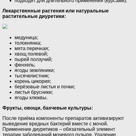
подходят для длительного применения (курсами).
Лекарственные растения или натуральные
растительные диуретики:
медуница;
толокнянка;
мята перечная;
хвощ полевой;
пырей ползучий;
фенхель;
ягоды земляники;
тысячелистник;
корень цикория;
берёзовые листья и почки;
листья брусники;
ягоды клюквы.
Фрукты, овощи, бахчевые культуры:
После приёма компоненты препаратов активизируют
выведение вредных бактерий вместе с мочой.
Применение диуретиков – обязательный элемент
терапии заболеваний мочевого пузыря. Удаление