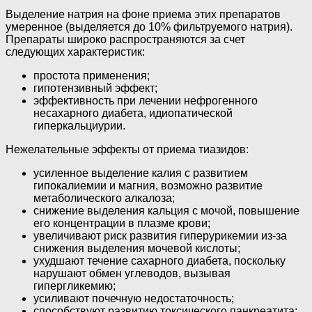
Выделение натрия на фоне приема этих препаратов
умеренное (выделяется до 10% фильтруемого натрия).
Препараты широко распространяются за счет
следующих характеристик:
простота применения;
гипотензивный эффект;
эффективность при лечении нефрогенного
несахарного диабета, идиопатической
гиперкальциурии.
Нежелательные эффекты от приема тиазидов:
усиленное выделение калия с развитием
гипокалиемии и магния, возможно развитие
метаболического алкалоза;
снижение выделения кальция с мочой, повышение
его концентрации в плазме крови;
увеличивают риск развития гиперурикемии из-за
снижения выделения мочевой кислоты;
ухудшают течение сахарного диабета, поскольку
нарушают обмен углеводов, вызывая
гипергликемию;
усиливают почечную недостаточность;
способствуют развитию токсического панкреатита;