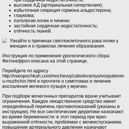
высокое АД (артериальная гипертензия);
избыточная секреция гормона альдостерона;
глаукома;
патологии почек и печени;
застойная сердечная недостаточность;
отёчность тканей.
Узнайте о причинах светлоклеточного рака почки у
женщин и о правилах лечения образования.
Инструкция по применения урологического сбора
Фитонефрол описана на этой странице.
Перейдите по адресу
http://vseopochkah.com/mochevoj/zabolevaniya/vospalenie-
u-muzhchin.html и прочтите о симптомах и лечении
воспаления мочевого пузыря у мужчин.
При подборе мочегонных препаратов врачи учитывает
ограничения. Каждое лекарственное средство имеет
определённый перечень противопоказаний (указаны в
инструкции). Не все синтетические диуретики назначают
во время беременности: в этот период при ярко-
выраженной отёчности, проблемах с мочеиспусканием,
повышении артериального давления назначают