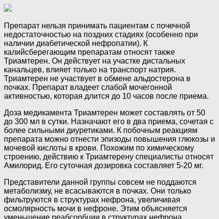
Препарат нельзя принимать пациентам с почечной
недостаточностью на поздних стадиях (особенно при
наличии диабетической нефропатии). К
калийсберегающим препаратам относят также
Триамтерен. Он действует на участке дистальных
канальцев, влияет только на транспорт натрия.
Триамтерен не участвует в обмене альдостерона в
почках. Препарат владеет слабой мочегонной
активностью, которая длится до 10 часов после приема.
Доза медикамента Триамтерен может составлять от 50
до 300 мл в сутки. Назначают его в два приема, сочетая с
более сильными диуретиками. К побочным реакциям
препарата можно отнести эпизоды повышения глюкозы и
мочевой кислоты в крови. Похожим по химическому
строению, действию к Триамтерену специалисты относят
Амилорид. Его суточная дозировка составляет 5-20 мг.
Представители данной группы совсем не поддаются
метаболизму, не всасываются в почках. Они только
фильтруются в структурах нефрона, увеличивая
осмолярность мочи в нефроне. Этим объясняется
уменьшение реабсорбции в структурах нефрона.