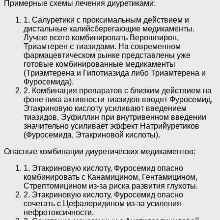
Примерные схемы лечения диуретиками:
1. Салуретики с проксимальным действием и
дистальные калийсберегающие медикаменты.
Лучше всего комбинировать Верошпирон,
Триамтерен с тиазидами. На современном
фармацевтическом рынке представлены уже
готовые комбинированные медикаменты
(Триамтерена и Гипотиазида либо Триамтерена и
Фуросемида).
2. Комбинация препаратов с близким действием на
фоне пика активности тиазидов вводят Фуросемид,
Этакриновую кислоту усиливают введением
тиазидов, Эуфиллин при внутривенном введении
значительно усиливает эффект Натрийуретиков
(Фуросемида, Этакриновой кислоты).
Опасные комбинации диуретических медикаментов:
1. Этакриновую кислоту, Фуросемид опасно
комбинировать с Канамицином, Гентамицином,
Стрептомицином из-за риска развития глухоты.
2. Этакриновую кислоту, Фуросемид опасно
сочетать с Цефалоридином из-за усиления
нефротоксичности.