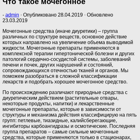
Что такое мочегонное
-
admin
· Опубликовано
28.04.2019
· Обновлено
23.03.2019
Мочегонные средства (иначе диуретики) – группа
различных по структуре веществ, основное действие
которых направлено на увеличение объема выводимой
жидкости. Мочегонные препараты применяются в
комплексной терапии гипертонической болезни и других
патологий сердечно-сосудистой системы, заболеваний
печени и почек, других нарушений и состояний,
сопровождающихся отечностью тканей и органов. Мы
поможем разобраться в сложной классификации
лекарств и подобрать хорошее мочегонное средство.
По происхождению различают природные средства с
диуретическим действием (растительные отвары,
некоторые продукты, напитки) и лекарственные
мочегонные препараты, которые в зависимости от
структуры и механизма действия классифицирую на пять
групп: петлевые, тиазидные, калийсберегающие,
ингибиторы карбоангидразы и осмотические. Последняя
группа препаратов – самые сильные мочегонные
средства, которые применяются только в стационарах,