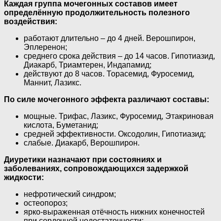
Каждая группа мочегонных составов имеет
определённую продолжительность полезного
воздействия:
работают длительно – до 4 дней. Верошпирон,
Эплеренон;
среднего срока действия – до 14 часов. Гипотиазид,
Диакарб, Триамтерен, Индапамид;
действуют до 8 часов. Торасемид, Фуросемид,
Маннит, Лазикс.
По силе мочегонного эффекта различают составы:
мощные. Трифас, Лазикс, Фуросемид, Этакриновая
кислота, Буметанид;
средней эффективности. Оксодолин, Гипотиазид;
слабые. Диакарб, Верошпирон.
Диуретики назначают при состояниях и
заболеваниях, сопровождающихся задержкой
жидкости:
нефротический синдром;
остеопороз;
ярко-выраженная отёчность нижних конечностей
при сердечной недостаточности;