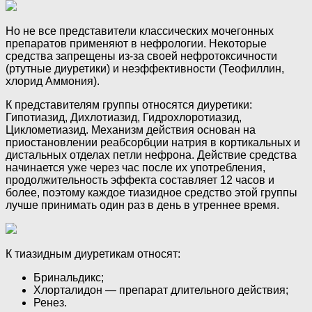
Но не все представители классических мочегонных
препаратов применяют в нефрологии. Некоторые
средства запрещены из-за своей нефротоксичности
(ртутные диуретики) и неэффективности (Теофиллин,
хлорид Аммония).
К представителям группы относятся диуретики:
Гипотиазид, Дихлотиазид, Гидрохлоротиазид,
Циклометиазид. Механизм действия основан на
приостановлении реабсорбции натрия в кортикальных и
дистальных отделах петли нефрона. Действие средства
начинается уже через час после их употребления,
продолжительность эффекта составляет 12 часов и
более, поэтому каждое тиазидное средство этой группы
лучше принимать один раз в день в утреннее время.
К тиазидным диуретикам относят:
Бринальдикс;
Хлорталидон — препарат длительного действия;
Ренез.