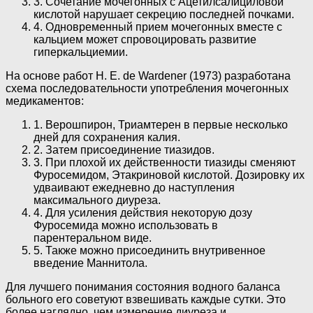
3. Сочетание мочегонных с Ацетилсалициловой
кислотой нарушает секрецию последней почками.
4. Одновременный прием мочегонных вместе с
кальцием может спровоцировать развитие
гиперкальциемии.
На основе работ Н. Е. de Wardener (1973) разработана
схема последовательности употребления мочегонных
медикаментов:
1. Верошпирон, Триамтерен в первые несколько
дней для сохранения калия.
2. Затем присоединение тиазидов.
3. При плохой их действенности тиазиды сменяют
Фуросемидом, Этакриновой кислотой. Дозировку их
удваивают ежедневно до наступления
максимального диуреза.
4. Для усиления действия некоторую дозу
Фуросемида можно использовать в
парентеральном виде.
5. Также можно присоединить внутривенное
введение Маннитола.
Для лучшего понимания состояния водного баланса
больного его советуют взвешивать каждые сутки. Это
более наглядно, чем измерение диуреза и