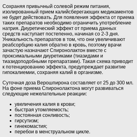
Сохраняя привычный солевой режим питания,
изолированный прием калийсберегающих медикаментов
не будет действовать. Для появления эффекта от приема
таких препаратов необходимо ограничить употребление
натрия. Диуретический эффект от приема данных
средств наступает постепенно, начиная со 2-3 дня.
Уникальность препаратов в том, что они увеличивают
реабсорбцию калия обратно в кровь, поэтому врачи
зачастую назначают Спиронолактон вместе с
проксимальными диуретиками (тиазидами и
тиазидоподобными препаратами). Такая схема приводит
к потенцированию эффекта, предупреждает развитие
гипокалиемии, сохраняя калий в организме.
Суточная доза Верошпирона составляет от 25 до 300 мл.
На фоне приема Спиронолактона могут развиваться
следующие нежелательные реакции:
увеличения калия в крови;
быстрая утомляемость;
постоянная сонливость;
гирсутизм;
гинекомастия;
перебои в менструальном цикле.