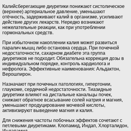
Калийсберегающие диуретики понижают систолическое
(верхнее) артериальное давление, уменьшают
отёчность, задерживают калий в организме, усиливают
действие других лекарств. Нередко возникают
нежелательные реакции, как при употреблении
гормональных средств.
При избыточном накоплении калия может развиться
паралич мышц либо остановка сердца. При почечной
недостаточности, сахарном диабете эта группа
диуретиков не подходит. Обязательна коррекция дозы в
индивидуальном порядке, контроль кардиолога и
нефролога. Эффективные наименования: Альдактон,
Верошпирон.
Назначают при почечных патологиях, гипертонии,
глаукоме, сердечной недостаточности. Тиазидные
диуретики влияют на дистальные канальцы почек,
снижают обратное всасывание солей натрия и магния,
уменьшают продуцирование мочевой кислоты,
активизируют выведение магния и калия.
Для снижения частоты побочных эффектов сочетают с
петлевыми диуретиками. Клопамид, Индап, Хлорталидон,
Индапамид.