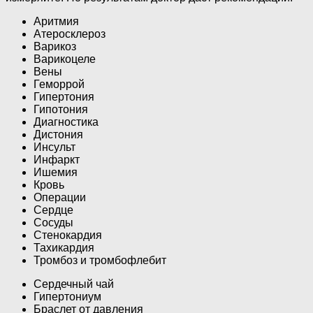
Аритмия
Атеросклероз
Варикоз
Варикоцеле
Вены
Геморрой
Гипертония
Гипотония
Диагностика
Дистония
Инсульт
Инфаркт
Ишемия
Кровь
Операции
Сердце
Сосуды
Стенокардия
Тахикардия
Тромбоз и тромбофлебит
Сердечный чай
Гипертониум
Браслет от давления