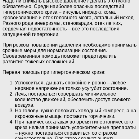
Надо ли снижать высокое давление? Делать это нужно
обязательно. Среди наиболее опасных последствий
гипертонического криза – инсульт, инфаркт, кома,
кровоизлияние и отек головного мозга, летальный исход.
Разного рода аневризмы, стенокардия, отек легких,
сердечная недостаточность – все это последствия
запущенной гипертонии.
При резком повышении давления необходимо принимать
срочные меры для нормализации состояния.
Своевременная помощь поможет предотвратить
развитие тяжелых осложнений.
Первая помощь при гипертоническом кризе:
Успокоиться, дышать спокойно и ровно – любое
нервное напряжение только усугубит состояние.
Лечь, постараться совершать минимальное
количество движений, обеспечить доступ свежего
воздуха.
На голову нужно положить холодный компресс, а на
икроножные мышцы поставить горчичники.
При панических атаках во время гипертонического
криза нельзя принимать успокоительные препараты
– нужно постараться справиться со страхом
самостоятельно. Для этого следует выпить