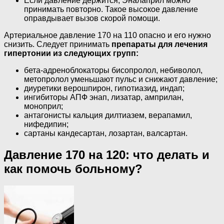
Если давление держится, Эналаприл можно
принимать повторно. Такое высокое давление
оправдывает вызов скорой помощи.
Артериальное давление 170 на 110 опасно и его нужно
снизить. Следует принимать
препараты для лечения
гипертонии из следующих групп:
бета-адреноблокаторы бисопролол, небиволол,
метопролол уменьшают пульс и снижают давление;
диуретики верошпирон, гипотиазид, индап;
ингибиторы АПФ энап, лизатар, амприлан,
моноприл;
антагонисты кальция дилтиазем, верапамил,
нифедипин;
сартаны кандесартан, лозартан, валсартан.
Давление 170 на 120: что делать и
как помочь больному?