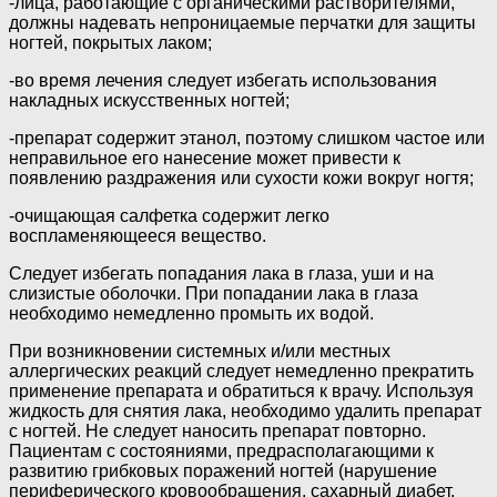
-лица, работающие с органическими растворителями,
должны надевать непроницаемые перчатки для защиты
ногтей, покрытых лаком;
-во время лечения следует избегать использования
накладных искусственных ногтей;
-препарат содержит этанол, поэтому слишком частое или
неправильное его нанесение может привести к
появлению раздражения или сухости кожи вокруг ногтя;
-очищающая салфетка содержит легко
воспламеняющееся вещество.
Следует избегать попадания лака в глаза, уши и на
слизистые оболочки. При попадании лака в глаза
необходимо немедленно промыть их водой.
При возникновении системных и/или местных
аллергических реакций следует немедленно прекратить
применение препарата и обратиться к врачу. Используя
жидкость для снятия лака, необходимо удалить препарат
с ногтей. Не следует наносить препарат повторно.
Пациентам с состояниями, предрасполагающими к
развитию грибковых поражений ногтей (нарушение
периферического кровообращения, сахарный диабет,