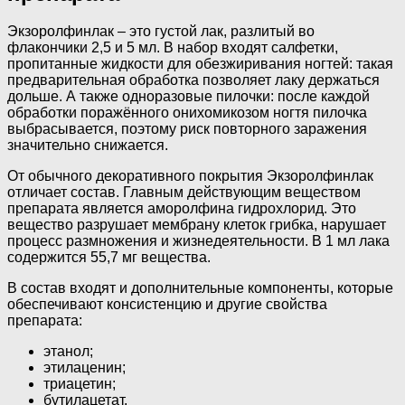
Экзоролфинлак – это густой лак, разлитый во
флакончики 2,5 и 5 мл. В набор входят салфетки,
пропитанные жидкости для обезжиривания ногтей: такая
предварительная обработка позволяет лаку держаться
дольше. А также одноразовые пилочки: после каждой
обработки поражённого онихомикозом ногтя пилочка
выбрасывается, поэтому риск повторного заражения
значительно снижается.
От обычного декоративного покрытия Экзоролфинлак
отличает состав. Главным действующим веществом
препарата является аморолфина гидрохлорид. Это
вещество разрушает мембрану клеток грибка, нарушает
процесс размножения и жизнедеятельности. В 1 мл лака
содержится 55,7 мг вещества.
В состав входят и дополнительные компоненты, которые
обеспечивают консистенцию и другие свойства
препарата:
этанол;
этилаценин;
триацетин;
бутилацетат.