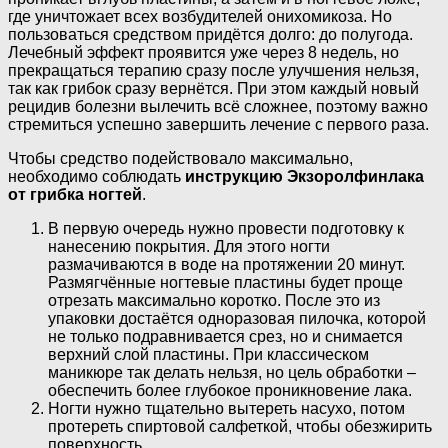
где уничтожает всех возбудителей онихомикоза. Но
пользоваться средством придётся долго: до полугода.
Лечебный эффект проявится уже через 8 недель, но
прекращаться терапию сразу после улучшения нельзя,
так как грибок сразу вернётся. При этом каждый новый
рецидив болезни вылечить всё сложнее, поэтому важно
стремиться успешно завершить лечение с первого раза.
Чтобы средство подействовало максимально,
необходимо соблюдать
инструкцию Экзоролфинлака
от грибка ногтей
.
В первую очередь нужно провести подготовку к
нанесению покрытия. Для этого ногти
размачиваются в воде на протяжении 20 минут.
Размягчённые ногтевые пластины будет проще
отрезать максимально коротко. После это из
упаковки достаётся одноразовая пилочка, которой
не только подравнивается срез, но и снимается
верхний слой пластины. При классическом
маникюре так делать нельзя, но цель обработки –
обеспечить более глубокое проникновение лака.
Ногти нужно тщательно вытереть насухо, потом
протереть спиртовой салфеткой, чтобы обезжирить
поверхность.