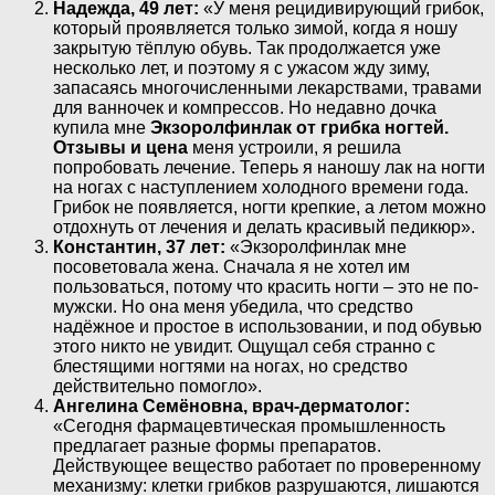
Надежда, 49 лет:
«У меня рецидивирующий грибок,
который проявляется только зимой, когда я ношу
закрытую тёплую обувь. Так продолжается уже
несколько лет, и поэтому я с ужасом жду зиму,
запасаясь многочисленными лекарствами, травами
для ванночек и компрессов. Но недавно дочка
купила мне
Экзоролфинлак от грибка ногтей.
Отзывы и цена
меня устроили, я решила
попробовать лечение. Теперь я наношу лак на ногти
на ногах с наступлением холодного времени года.
Грибок не появляется, ногти крепкие, а летом можно
отдохнуть от лечения и делать красивый педикюр».
Константин, 37 лет:
«Экзоролфинлак мне
посоветовала жена. Сначала я не хотел им
пользоваться, потому что красить ногти – это не по-
мужски. Но она меня убедила, что средство
надёжное и простое в использовании, и под обувью
этого никто не увидит. Ощущал себя странно с
блестящими ногтями на ногах, но средство
действительно помогло».
Ангелина Семёновна, врач-дерматолог:
«Сегодня фармацевтическая промышленность
предлагает разные формы препаратов.
Действующее вещество работает по проверенному
механизму: клетки грибков разрушаются, лишаются