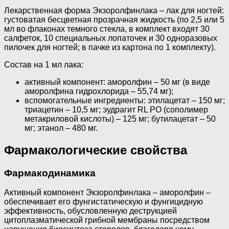
Лекарственная форма Экзоролфинлака – лак для ногтей:
густоватая бесцветная прозрачная жидкость (по 2,5 или 5
мл во флаконах темного стекла, в комплект входят 30
салфеток, 10 специальных лопаточек и 30 одноразовых
пилочек для ногтей; в пачке из картона по 1 комплекту).
Состав на 1 мл лака:
активный компонент: аморолфин – 50 мг (в виде
аморолфина гидрохлорида – 55,74 мг);
вспомогательные ингредиенты: этилацетат – 150 мг;
триацетин – 10,5 мг; эудрагит RL PO (сополимер
метакриловой кислоты) – 125 мг; бутилацетат – 50
мг; этанол – 480 мг.
Фармакологические свойства
Фармакодинамика
Активный компонент Экзоролфинлака – аморолфин –
обеспечивает его фунгистатическую и фунгицидную
эффективность, обусловленную деструкцией
цитоплазматической грибной мембраны посредством