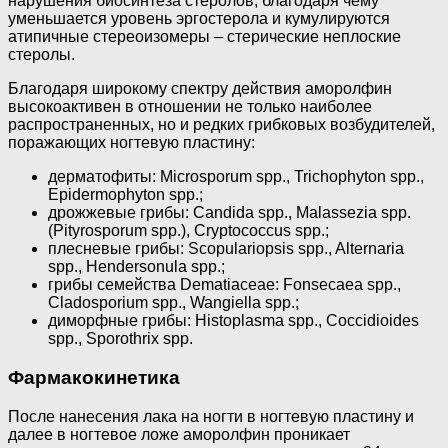
нарушения биосинтеза стеролов, благодаря чему
уменьшается уровень эргостерола и кумулируются
атипичные стереоизомеры – стерические неплоские
стеролы.
Благодаря широкому спектру действия аморолфин
высокоактивен в отношении не только наиболее
распространенных, но и редких грибковых возбудителей,
поражающих ногтевую пластину:
дерматофиты: Microsporum spp., Trichophyton spp.,
Epidermophyton spp.;
дрожжевые грибы: Candida spp., Malassezia spp.
(Pityrosporum spp.), Cryptococcus spp.;
плесневые грибы: Scopulariopsis spp., Alternaria
spp., Hendersonula spp.;
грибы семейства Dematiaceae: Fonsecaea spp.,
Cladosporium spp., Wangiella spp.;
диморфные грибы: Histoplasma spp., Coccidioides
spp., Sporothrix spp.
Фармакокинетика
После нанесения лака на ногти в ногтевую пластину и
далее в ногтевое ложе аморолфин проникает