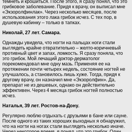
темнеть и крошиться. После этого, я сразу понял, что это
грибковое заболевание. Придя к врачу, он выписал мне
«Экзоролфинлак». Через несколько месяцев, после
использования этого лака грибок исчез. С тех пор, в
душевую кабинку – только в тапках.
Николай, 27 лет. Самара.
Однажды увидела, что ногти на пальцах ноги стали
выглядеть крайне отвратительно – желто-коричневый
противный цвет и запах, ломкость. Я сразу поняла, что
это грибок. Мой лечащий доктор-дерматолог
порекомендовал мне одну мазь. Применяя ее на
протяжении почти четырех недель, состояние ногтей не
улучшалось, а становилось лишь хуже. Тогда, придя к
другому врачу, он назначил мне «Экзоролфин». Да,
препарат не из дешевых, однако он действительно
эффективен. Через 4 месяца грибок ногтей полностью
исчез.
Наталья, 39 лет. Ростов-на-Дону.
Регулярно люблю отдыхать с друзьями в бане или сауне.
После одного из таких хороших выходных я обнаружил,
что на ногти на ногах стали выглядеть несколько иначе.
Через некоторое время, я понял, что это грибок. Один