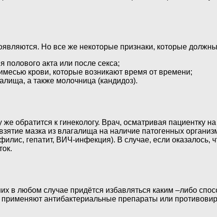
являются. Но все же некоторые признаки, которые должны
 полового акта или после секса;
имесью крови, которые возникают время от времени;
лища, а также молочница (кандидоз).
же обратится к гинекологу. Врач, осматривая пациентку н
 взятие мазка из влагалища на наличие патогенных органи
лис, гепатит, ВИЧ-инфекция). В случае, если оказалось, ч
ток.
 них в любом случае придётся избавляться каким –либо спо
применяют антибактериальные препараты или противовирусн