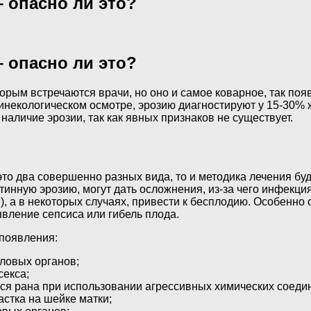
 опасно ли это?
 опасно ли это?
торым встречаются врачи, но оно и самое коварное, так по
гинекологическом осмотре, эрозию диагностируют у 15-30%
аличие эрозии, так как явных признаков не существует.
это два совершенно разных вида, то и методика лечения бу
тинную эрозию, могут дать осложнения, из-за чего инфекция
), а в некоторых случаях, привести к бесплодию. Особенн
вление сепсиса или гибель плода.
 появления:
ловых органов;
секса;
ся рана при использовании агрессивных химических соеди
астка на шейке матки;