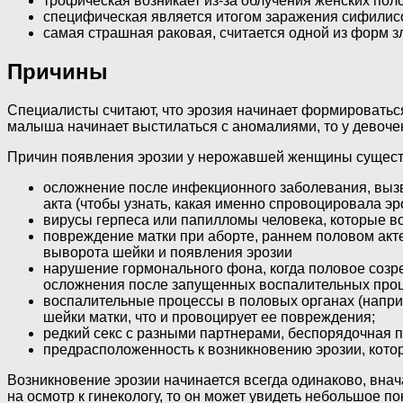
трофическая возникает из-за облучения женских пол
специфическая является итогом заражения сифилисо
самая страшная раковая, считается одной из форм 
Причины
Специалисты считают, что эрозия начинает формироватьс
малыша начинает выстилаться с аномалиями, то у девочек
Причин появления эрозии у нерожавшей женщины существ
осложнение после инфекционного заболевания, вызв
акта (чтобы узнать, какая именно спровоцировала эр
вирусы герпеса или папилломы человека, которые во
повреждение матки при аборте, раннем половом акте
выворота шейки и появления эрозии
нарушение гормонального фона, когда половое созр
осложнения после запущенных воспалительных проц
воспалительные процессы в половых органах (наприм
шейки матки, что и провоцирует ее повреждения;
редкий секс с разными партнерами, беспорядочная п
предрасположенность к возникновению эрозии, котор
Возникновение эрозии начинается всегда одинаково, вна
на осмотр к гинекологу, то он может увидеть небольшое п