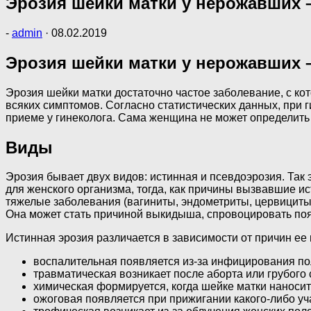
Эрозия шейки матки у нерожавших –
-
admin
·
08.02.2019
Эрозия шейки матки у нерожавших –
Эрозия шейки матки достаточно частое заболевание, с ко
всяких симптомов. Согласно статистических данных, при 
приеме у гинеколога. Сама женщина не может определить н
Виды
Эрозия бывает двух видов: истинная и псевдоэрозия. Так 
для женского организма, тогда, как причины вызвавшие ис
тяжелые заболевания (вагиниты, эндометриты, цервициты
Она может стать причиной выкидыша, спровоцировать поя
Истинная эрозия различается в зависимости от причин ее
воспалительная появляется из-за инфицирования по
травматическая возникает после аборта или грубого 
химическая формируется, когда шейке матки наносит
ожоговая появляется при прижигании какого-либо уч