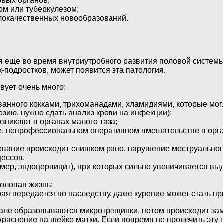
овых органов;
м или туберкулезом;
злокачественных новообразований.
я еще во время внутриутробного развития половой системы
-подростков, может появится эта патология.
ует очень много:
анного кокками, трихоманадами, хламидиями, которые мог
озию, нужно сдать анализ крови на инфекции);
зникают в органах малого таза;
, непрофессиональном оперативном вмешательстве в органы
евание происходит слишком рано, нарушение меструальног
ессов,
ер, эндоцервицит), при которых сильно увеличивается выд
оловая жизнь;
ая передается по наследству, даже курение может стать п
чале образовываются микротрещинки, потом происходит зам
окраснение на шейке матки. Если вовремя не пролечить эту 