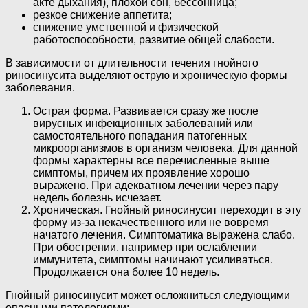
акте дыхания), плохой сон, бессонница;
резкое снижение аппетита;
снижение умственной и физической
работоспособности, развитие общей слабости.
В зависимости от длительности течения гнойного
риносинусита выделяют острую и хроническую формы
заболевания.
Острая форма. Развивается сразу же после
вирусных инфекционных заболеваний или
самостоятельного попадания патогенных
микроорганизмов в организм человека. Для данной
формы характерны все перечисленные выше
симптомы, причем их проявление хорошо
выражено. При адекватном лечении через пару
недель болезнь исчезает.
Хроническая. Гнойный риносинусит переходит в эту
форму из-за некачественного или не вовремя
начатого лечения. Симптоматика выражена слабо.
При обострении, например при ослаблении
иммунитета, симптомы начинают усиливаться.
Продолжается она более 10 недель.
Гнойный риносинусит может осложниться следующими
опасными патологиями: