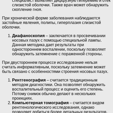
специалист выявляет диффузную гиперемию и отек
слизистой оболочки. Также врач может обнаружить
скопление гноя.
При хронической форме заболевания наблюдаются
застойные явления, полипы, гиперплазия слизистой
оболочки.
Диафаноскопия
– заключается в просвечивании
носовых пазух с помощью специальной лампы.
Данная методика дает результаты при
одностороннем воспалении, поскольку позволяет
обнаружить затемнение с пораженной стороны.
При двустороннем процессе исследование нельзя
считать информативным, поскольку затемнение может
быть связано с особенностями строения носовых пазух.
Рентгенография
– считается традиционным
методом диагностики. Она позволяет обнаружить
воспалительный процесс и оценить его степень.
Потому снимок обычно делают в нескольких
проекциях.
Компьютерная томография
– считается видом
рентгенологического исследования, однако
позволяет добиться более детальных результатов.