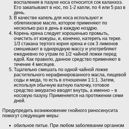
воспаления в пазухе носа относится сок каланхоэ.
Его закапывают в нос, по 1-2 капли, по 4 или 5 раз в
день.
В качестве капель для носа используют и
облепиховое масло, которое применяют по
несколько раз в день в каждую ноздрю.
Корень хрена следует хорошенько промыть,
очистить от кожуры, и, конечно, натереть на терке.
1/3 стакана тертого корня хрена и сок 3 лимонов
смешивают в однородную массу и употребляют
ежедневно по утрам по 1/2 чайной ложки перед
едой. Как правило, данное средство применяют в
течение 4 месяцев.
Тщательно смешать по одной чайной ложке
растительного нерафинированного масла, пищевой
соды и меда, то есть в отношении 1:1:1. Затем,
используя обычную ватную палочку, готовое
средство аккуратно вводят внутрь, а именно – в
носовую пазуху. Применяется на протяжении семи
дней.
Предупредить возникновение гнойного риносинусита
помогут следующие меры:
обильное питье. При любом заболевании организм