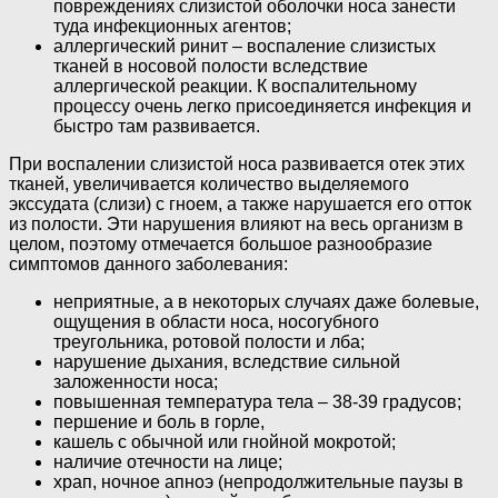
повреждениях слизистой оболочки носа занести
туда инфекционных агентов;
аллергический ринит – воспаление слизистых
тканей в носовой полости вследствие
аллергической реакции. К воспалительному
процессу очень легко присоединяется инфекция и
быстро там развивается.
При воспалении слизистой носа развивается отек этих
тканей, увеличивается количество выделяемого
экссудата (слизи) с гноем, а также нарушается его отток
из полости. Эти нарушения влияют на весь организм в
целом, поэтому отмечается большое разнообразие
симптомов данного заболевания:
неприятные, а в некоторых случаях даже болевые,
ощущения в области носа, носогубного
треугольника, ротовой полости и лба;
нарушение дыхания, вследствие сильной
заложенности носа;
повышенная температура тела – 38-39 градусов;
першение и боль в горле,
кашель с обычной или гнойной мокротой;
наличие отечности на лице;
храп, ночное апноэ (непродолжительные паузы в