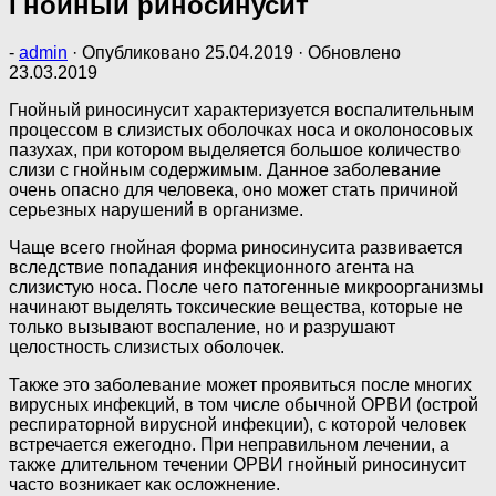
Гнойный риносинусит
-
admin
· Опубликовано
25.04.2019
· Обновлено
23.03.2019
Гнойный риносинусит характеризуется воспалительным
процессом в слизистых оболочках носа и околоносовых
пазухах, при котором выделяется большое количество
слизи с гнойным содержимым. Данное заболевание
очень опасно для человека, оно может стать причиной
серьезных нарушений в организме.
Чаще всего гнойная форма риносинусита развивается
вследствие попадания инфекционного агента на
слизистую носа. После чего патогенные микроорганизмы
начинают выделять токсические вещества, которые не
только вызывают воспаление, но и разрушают
целостность слизистых оболочек.
Также это заболевание может проявиться после многих
вирусных инфекций, в том числе обычной ОРВИ (острой
респираторной вирусной инфекции), с которой человек
встречается ежегодно. При неправильном лечении, а
также длительном течении ОРВИ гнойный риносинусит
часто возникает как осложнение.