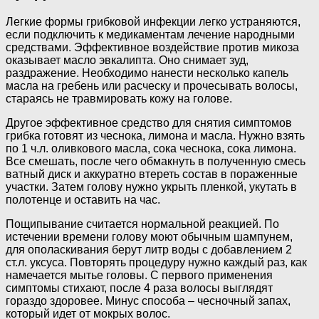
Легкие формы грибковой инфекции легко устраняются,
если подключить к медикаментам лечение народными
средствами. Эффективное воздействие против микоза
оказывает масло эвкалипта. Оно снимает зуд,
раздражение. Необходимо нанести несколько капель
масла на гребень или расческу и прочесывать волосы,
стараясь не травмировать кожу на голове.
Другое эффективное средство для снятия симптомов
грибка готовят из чеснока, лимона и масла. Нужно взять
по 1 ч.л. оливкового масла, сока чеснока, сока лимона.
Все смешать, после чего обмакнуть в полученную смесь
ватный диск и аккуратно втереть состав в пораженные
участки. Затем голову нужно укрыть пленкой, укутать в
полотенце и оставить на час.
Пощипывание считается нормальной реакцией. По
истечении времени голову моют обычным шампунем,
для ополаскивания берут литр воды с добавлением 2
ст.л. уксуса. Повторять процедуру нужно каждый раз, как
намечается мытье головы. С первого применения
симптомы стихают, после 4 раза волосы выглядят
гораздо здоровее. Минус способа – чесночный запах,
который идет от мокрых волос.