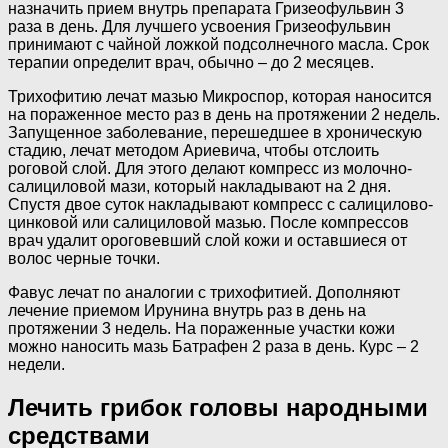
назначить прием внутрь препарата Гризеофульвин 3
раза в день. Для лучшего усвоения Гризеофульвин
принимают с чайной ложкой подсолнечного масла. Срок
терапии определит врач, обычно – до 2 месяцев.
Трихофитию лечат мазью Микроспор, которая наносится
на пораженное место раз в день на протяжении 2 недель.
Запущенное заболевание, перешедшее в хроническую
стадию, лечат методом Ариевича, чтобы отслоить
роговой слой. Для этого делают компресс из молочно-
салициловой мази, который накладывают на 2 дня.
Спустя двое суток накладывают компресс с салицилово-
цинковой или салициловой мазью. После компрессов
врач удалит ороговевший слой кожи и оставшиеся от
волос черные точки.
Фавус лечат по аналогии с трихофитией. Дополняют
лечение приемом Ирунина внутрь раз в день на
протяжении 3 недель. На пораженные участки кожи
можно наносить мазь Батрафен 2 раза в день. Курс – 2
недели.
Лечить грибок головы народными
средствами