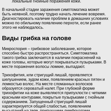
локальные гнойные поражения кожи.
В начальной стадии заражения симптоматика может
быть неявной, поэтому трудно начать лечение вовремя.
Диагностировать наличие проблем в домашних условиях
можно по обильному появлению перхоти, если ранее
этого не наблюдалось.
Виды грибка на голове
Микроспория – грибковое заболевание, которое
способно быстро распространяться. Симптоматика
такого грибка заключается в наличии покраснений на
коже головы, которые могут покрываться пузырьками. В
месте поражения волосы ломкие, выпадают.
Трихофития, или стригущий лишай, проявляется
шелушением, зудом кожи, появлением красных пятен и
ломкостью волос. На месте сломанных волосков
образуется сероватый налет. При глубокой форме
трихофитии на коже выявляются припухлости с четкими
красными контурами, покрытые пузырьками с гнойным
содержанием. Запущенный стригущий лишай
характеризуется общей слабостью, появлением
высыпаний на теле, припухшими лимфоузлами,