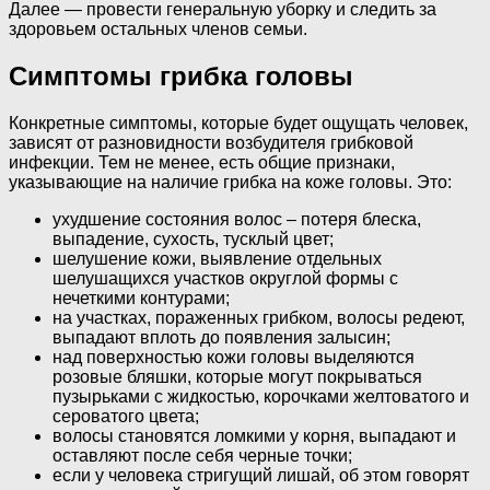
Далее — провести генеральную уборку и следить за
здоровьем остальных членов семьи.
Симптомы грибка головы
Конкретные симптомы, которые будет ощущать человек,
зависят от разновидности возбудителя грибковой
инфекции. Тем не менее, есть общие признаки,
указывающие на наличие грибка на коже головы. Это:
ухудшение состояния волос – потеря блеска,
выпадение, сухость, тусклый цвет;
шелушение кожи, выявление отдельных
шелушащихся участков округлой формы с
нечеткими контурами;
на участках, пораженных грибком, волосы редеют,
выпадают вплоть до появления залысин;
над поверхностью кожи головы выделяются
розовые бляшки, которые могут покрываться
пузырьками с жидкостью, корочками желтоватого и
сероватого цвета;
волосы становятся ломкими у корня, выпадают и
оставляют после себя черные точки;
если у человека стригущий лишай, об этом говорят