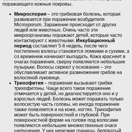
поражающего кожные покровы.
Микроспория
– это грибковая болезнь, которая
развивается при поражении возбудителя
Microsporum. Заражение происходит от других
людей или животных. Очень часто эти
микроорганизмы поражают детей, которые часто
контактируют с животными.
Инкубационный
период
составляет 5-6 недель, после чего
постепенно волосы становятся ломкими и сухими, а
со временем начинают выпадать. Кожа краснеет в
очагах поражения, сверху появляются небольшие
пузырьки. Волосы сереют у основания – это
обуславливает активное размножение грибов на
волосяной луковице.
Трихофития
– поражение вызывают грибки
трихофитоны. Чаще всего такое поражение
отмечается у детей, но диагностируется оно и у
взрослых людей. Болезнь может поражать только
волосистую часть головы, но иногда поражение
также появляется и на коже, ногтях. Трихофития
может быть поверхностной и глубокой. При
поверхностной форме на голове под волосами
появляются небольшие множественные очаги
шелушения. У них нерезкие границы, беловатый