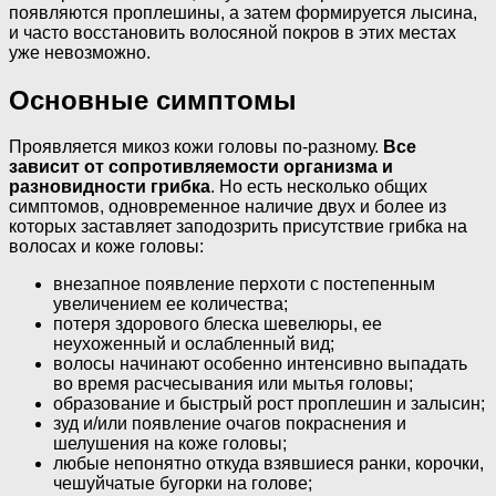
появляются проплешины, а затем формируется лысина,
и часто восстановить волосяной покров в этих местах
уже невозможно.
Основные симптомы
Проявляется микоз кожи головы по-разному.
Все
зависит от сопротивляемости организма и
разновидности грибка
. Но есть несколько общих
симптомов, одновременное наличие двух и более из
которых заставляет заподозрить присутствие грибка на
волосах и коже головы:
внезапное появление перхоти с постепенным
увеличением ее количества;
потеря здорового блеска шевелюры, ее
неухоженный и ослабленный вид;
волосы начинают особенно интенсивно выпадать
во время расчесывания или мытья головы;
образование и быстрый рост проплешин и залысин;
зуд и/или появление очагов покраснения и
шелушения на коже головы;
любые непонятно откуда взявшиеся ранки, корочки,
чешуйчатые бугорки на голове;