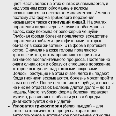
цвет. Часть волос на этих очагах обламывается, и
над уровнем кожи обломанные волосы
возвышаются на несколько миллиметров. Именно
поэтому эта форма грибкового поражения
называется также
стригущий лишай
. На очагах
поражения видны черные точки от обломанных
волос, кожу покрывают бело-серые чешуйки.
Глубокая форма болезни появляется вследствие
поражения грибками трихофитонами, которые
обитают в коже животных. Эта форма протекает
остро. Сначала на коже головы появляются
красные пятна, потом проявляются признаки
активного воспалительного процесса. Постепенно
очаги сливаются и образуют сплошное поражение,
которое выступает над кожными покровами.
Волосы, растущие на этом очаге, легко выпадают.
Когда гнойники вскрываются, болезнь может пройти
сама по себе. После него остаются рубцы, и волосы
на них не отрастают. Болезнь длится долго – до 10
недель. Часто глубокая форма болезни поражает
мужчин, развиваясь в области усов и бороды.
Диагностируется она и у детей.
Узловатая трихоспория
(белая пьедра) – для
этого патологического процесса характерно
антропонозное микотическое поражение кутикулы