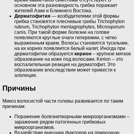
основном эта разновидность грибка поражает
жителей Азии и Ближнего Востока.
Дерматофития
— возбудителями этой формы
грибка становятся плесневые грибы Trichophyton
rubrum, Trichophyton mentagrophytes, Microsporum
canis. При такой форме болезни на голове
появляются круглые очаги гиперемии, с четко
выраженным краем. Волосы становятся тусклыми,
на их корнях появляется белый налет. Иногда при
дерматофитии образуется
керион
– крупное мягкое
образование на коже под волосами. Kerion – это
воспалительная реакция на дерматофит. Это
образование впоследствии может привести к
алопеции.
Причины
Микоз волосистой части головы развивается по таким
причинам:
Поражение болезнетворными микроорганизмами –
заражение рядом патогенных грибковых
микроорганизмов.
Воздействие внешних факторов на природную