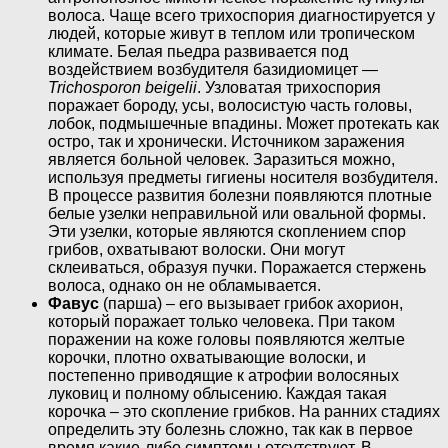
волоса. Чаще всего трихоспория диагностируется у
людей, которые живут в теплом или тропическом
климате. Белая пьедра развивается под
воздействием возбудителя базидиомицет —
Trichosporon beigelii
. Узловатая трихоспория
поражает бороду, усы, волосистую часть головы,
лобок, подмышечные впадины. Может протекать как
остро, так и хронически. Источником заражения
является больной человек. Заразиться можно,
используя предметы гигиены носителя возбудителя.
В процессе развития болезни появляются плотные
белые узелки неправильной или овальной формы.
Эти узелки, которые являются скоплением спор
грибов, охватывают волоски. Они могут
склеиваться, образуя пучки. Поражается стержень
волоса, однако он не обламывается.
Фавус
(парша) – его вызывает грибок ахорион,
который поражает только человека. При таком
поражении на коже головы появляются желтые
корочки, плотно охватывающие волоски, и
постепенно приводящие к атрофии волосяных
луковиц и полному облысению. Каждая такая
корочка – это скопление грибков. На ранних стадиях
определить эту болезнь сложно, так как в первое
время какие-либо симптомы отсутствуют. В