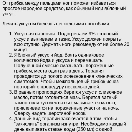
От грибка между пальцами ног поможет избавиться
простое народное средство, как обычный или яблочный
уксус.
Лечить уксусом болезнь несколькими способами:
Уксусная ванночка. Подогреваем 9% столовый
уксус и выливаем в тазик. Уксус должен покрыть
всю ступню. Держать ноги рекомендуют не более 20
минут.
Яблочный уксус и йод. Взять одинаковое
количество йода и уксуса и перемешать.
Полученной смесью смазывать, пораженные
грибком, места один раз в день. Терапия
проводится до полого исчезновения клинических
симптомов. Чтобы межпальцевый грибок исчез,
повторяйте процедуру несколько дней.
В равных пропорциях берется уксус и сливочное
масло, потом готовиться мазь. Берется ватный
тампон или кусочек ватки смазывается мазью,
приклеивается на пораженные участки на ночь.
Сверху надеть шерстяной носок.
Данный вид терапии заключается в том, чтобы
“закислить” организм изнутри. Необходимо каждый
день выпивать стакан воды (250 мл) с одной