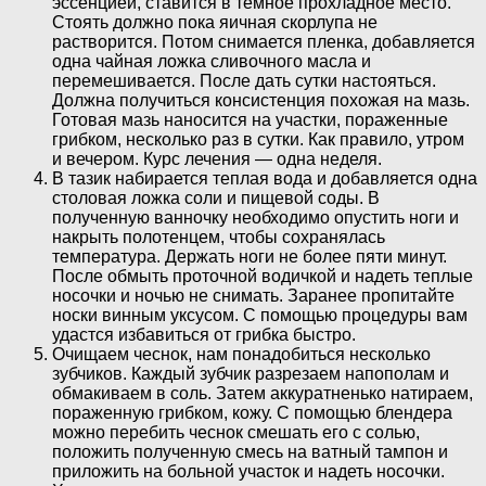
эссенцией, ставится в темное прохладное место.
Стоять должно пока яичная скорлупа не
растворится. Потом снимается пленка, добавляется
одна чайная ложка сливочного масла и
перемешивается. После дать сутки настояться.
Должна получиться консистенция похожая на мазь.
Готовая мазь наносится на участки, пораженные
грибком, несколько раз в сутки. Как правило, утром
и вечером. Курс лечения — одна неделя.
В тазик набирается теплая вода и добавляется одна
столовая ложка соли и пищевой соды. В
полученную ванночку необходимо опустить ноги и
накрыть полотенцем, чтобы сохранялась
температура. Держать ноги не более пяти минут.
После обмыть проточной водичкой и надеть теплые
носочки и ночью не снимать. Заранее пропитайте
носки винным уксусом. С помощью процедуры вам
удастся избавиться от грибка быстро.
Очищаем чеснок, нам понадобиться несколько
зубчиков. Каждый зубчик разрезаем напополам и
обмакиваем в соль. Затем аккуратненько натираем,
пораженную грибком, кожу. С помощью блендера
можно перебить чеснок смешать его с солью,
положить полученную смесь на ватный тампон и
приложить на больной участок и надеть носочки.