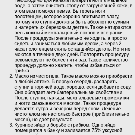
Необходимо для начала попарить ноги в мыльной
воде, а затем очистить стопу от загрубевшей кожи, в
этом вам поможет пемза. Вытереть ноги
полотенцем, которое хорошо впитывает влагу,
потому что ступни должны быть абсолютно сухими
и натереть их березовым дегтем. Также натираются
весь кожный межпальцевый покров и все ранки.
После процедуры желательно не ходить, а просто
сидеть и заниматься любимым делом, а через 2
часа полотенцем снять оставшийся деготь. Ноги не
моются в течение двух дней. Повторять процедуру
рекомендуют не более пяти раз. Такое количество
процедур должно хватить, чтобы избавиться от
грибка.
Масло из чистотела. Такое масло можно приобрести
в любой аптеке. В первую очередь распарить
ступни в горячей воде, хорошо, если добавите соду.
Она обладает антибактериальными свойствами.
После ступни, пальцы, межпальцевые промежутки
и ногти смазываются маслом. Такая процедура
делается сутра и вечером перед сном. Лечение
чистотелом не настолько быстрое (приблизительно
месяц), но дает результат.
Куриное яйцо в борьбе с грибком. Одно яйцо
помещается в банку и заливается 75% уксусной