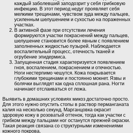
каждый заболевший заподозрит у себя грибковую
инфекцию. В этот период недуг проявляет себя
мелкими трещинами, чувством зуда между пальцев,
усиленным шелушением и сухостью на пораженных
участках.
В активной фазе при отсутствии лечения
формируются участки покраснений между пальцев,
шелушение становится более явным с появлением
заполненных жидкостью пузырей. Наблюдается
воспалительный процесс, отечность тканей и
огрубение эпидермиса.
Запущенная стадия характеризуется появлением
гноя, воспалением, покраснением и отечностью.
Ноги нестерпимо чешутся. Кожа покрывается
глубокими трещинами и постоянно мокнет. Язвы и
болячки выглядят как одна сплошная рана. Ногти
начинают отслаиваться от ложа.
Выявить в домашних условиях микоз достаточно просто.
Для этого нужно опустить стопы в раствор перманганата
калия на несколько секунд. Марганцовка окрасит
здоровую кожу в розоватый оттенок, тогда как участки с
грибком между пальцами ног останутся прежней окраски.
Такая реакция связана со структурными изменениями
кожного покрова.