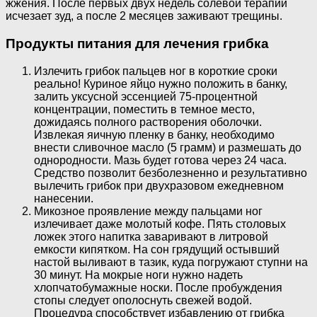
жжения. После первых двух недель солевой терапии
исчезает зуд, а после 2 месяцев заживают трещины.
Продукты питания для лечения грибка
Излечить грибок пальцев ног в короткие сроки
реально! Куриное яйцо нужно положить в банку,
залить уксусной эссенцией 75-процентной
концентрации, поместить в темное место,
дожидаясь полного растворения оболочки.
Извлекая яичную пленку в банку, необходимо
внести сливочное масло (5 грамм) и размешать до
однородности. Мазь будет готова через 24 часа.
Средство позволит безболезненно и результативно
вылечить грибок при двухразовом ежедневном
нанесении.
Микозное проявление между пальцами ног
излечивает даже молотый кофе. Пять столовых
ложек этого напитка заваривают в литровой
емкости кипятком. На сон грядущий остывший
настой выливают в тазик, куда погружают ступни на
30 минут. На мокрые ноги нужно надеть
хлопчатобумажные носки. После пробуждения
стопы следует ополоснуть свежей водой.
Процедура способствует избавлению от грибка