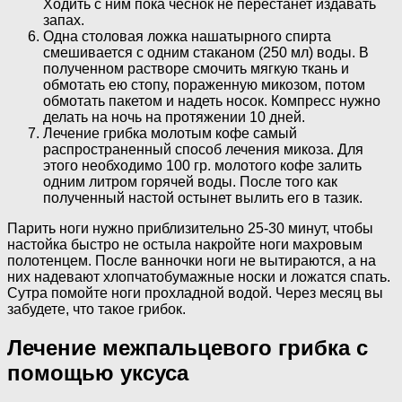
Ходить с ним пока чеснок не перестанет издавать
запах.
Одна столовая ложка нашатырного спирта
смешивается с одним стаканом (250 мл) воды. В
полученном растворе смочить мягкую ткань и
обмотать ею стопу, пораженную микозом, потом
обмотать пакетом и надеть носок. Компресс нужно
делать на ночь на протяжении 10 дней.
Лечение грибка молотым кофе самый
распространенный способ лечения микоза. Для
этого необходимо 100 гр. молотого кофе залить
одним литром горячей воды. После того как
полученный настой остынет вылить его в тазик.
Парить ноги нужно приблизительно 25-30 минут, чтобы
настойка быстро не остыла накройте ноги махровым
полотенцем. После ванночки ноги не вытираются, а на
них надевают хлопчатобумажные носки и ложатся спать.
Сутра помойте ноги прохладной водой. Через месяц вы
забудете, что такое грибок.
Лечение межпальцевого грибка с
помощью уксуса