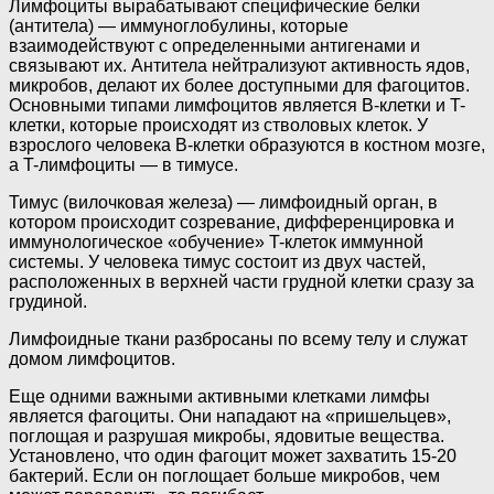
Лимфоциты вырабатывают специфические белки
(антитела) — иммуноглобулины, которые
взаимодействуют с определенными антигенами и
связывают их. Антитела нейтрализуют активность ядов,
микробов, делают их более доступными для фагоцитов.
Основными типами лимфоцитов является B-клетки и T-
клетки, которые происходят из стволовых клеток. У
взрослого человека В-клетки образуются в костном мозге,
а T-лимфоциты — в тимусе.
Тимус (вилочковая железа) — лимфоидный орган, в
котором происходит созревание, дифференцировка и
иммунологическое «обучение» T-клеток иммунной
системы. У человека тимус состоит из двух частей,
расположенных в верхней части грудной клетки сразу за
грудиной.
Лимфоидные ткани разбросаны по всему телу и служат
домом лимфоцитов.
Еще одними важными активными клетками лимфы
является фагоциты. Они нападают на «пришельцев»,
поглощая и разрушая микробы, ядовитые вещества.
Установлено, что один фагоцит может захватить 15-20
бактерий. Если он поглощает больше микробов, чем