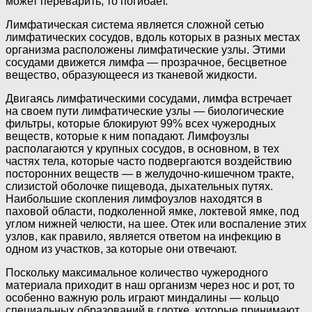
может переварить, то погибает.
Лимфатическая система является сложной сетью
лимфатических сосудов, вдоль которых в разных местах
организма расположены лимфатические узлы. Этими
сосудами движется лимфа — прозрачное, бесцветное
вещество, образующееся из тканевой жидкости.
Двигаясь лимфатическими сосудами, лимфа встречает
на своем пути лимфатические узлы — биологические
фильтры, которые блокируют 99% всех чужеродных
веществ, которые к ним попадают. Лимфоузлы
располагаются у крупных сосудов, в основном, в тех
частях тела, которые часто подвергаются воздействию
посторонних веществ — в желудочно-кишечном тракте,
слизистой оболочке пищевода, дыхательных путях.
Наибольшие скопления лимфоузлов находятся в
паховой области, подколенной ямке, локтевой ямке, под
углом нижней челюсти, на шее. Отек или воспаление этих
узлов, как правило, является ответом на инфекцию в
одном из участков, за которые они отвечают.
Поскольку максимальное количество чужеродного
материала приходит в наш организм через нос и рот, то
особенно важную роль играют миндалины — кольцо
специальных образований в глотке, которые принимают