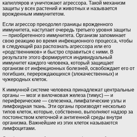
капилляров и уничтожают агрессора. Такой механизм
защиты у всех растений и животных и называется
врожденным иммунитетом.
Если агрессор преодолел границы врожденного
иммунитета, наступает очередь третьего уровня защиты
— приобретенного иммунитета. Организм запоминает
свою реакцию во время инфекционного процесса, чтобы
в следующий раз распознать агрессора или его
«родственников» и быстро справиться с ними. В
результате этого формируется индивидуальный
иммунитет каждого человека, который защищает
организм от инфекционных болезней, освобождает его от
погибших, перерождающихся (злокачественных) и
чужеродных клеток.
К иммунной системе человека принадлежат центральные
органы — мозг и вилочковая железа (тимус) — и
периферические — селезенка, лимфатические узлы и
лимфоидная ткань. Эти органы производят несколько
типов клеток, которые, собственно, выполняют надзор за
постоянством клеточной и антигенной среды внутри
организма. Важнейшие из этих клеток называются
лимфоцитами.