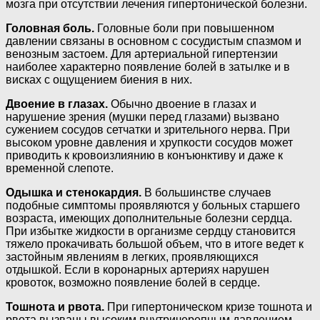
мозга при отсутствии лечения гипертонической болезни.
Головная боль.
Головные боли при повышенном
давлении связаны в основном с сосудистым спазмом и
венозным застоем. Для артериальной гипертензии
наиболее характерно появление болей в затылке и в
висках с ощущением биения в них.
Двоение в глазах.
Обычно двоение в глазах и
нарушение зрения (мушки перед глазами) вызвано
сужением сосудов сетчатки и зрительного нерва. При
высоком уровне давления и хрупкости сосудов может
приводить к кровоизлиянию в конъюнктиву и даже к
временной слепоте.
Одышка и стенокардия.
В большинстве случаев
подобные симптомы проявляются у больных старшего
возраста, имеющих дополнительные болезни сердца.
При избытке жидкости в организме сердцу становится
тяжело прокачивать большой объем, что в итоге ведет к
застойным явлениям в легких, проявляющихся
отдышкой. Если в коронарных артериях нарушен
кровоток, возможно появление болей в сердце.
Тошнота и рвота.
При гипертоническом кризе тошнота и
рвота вызваны высоким внутричерепным давлением.