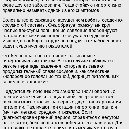
фоне другого заболевания. Тогда стойкую гипертензию
правильно называть одной из его симптомов.
Болезнь тесно связана с нарушением работы сердечно-
сосудистой системы. Она образует замкнутый круг:
частые приступы повышения давления провоцируют
патологические изменения в сосудах и сердечной
мышце, и наоборот, сердечно-сосудистые заболевания
ведут к увеличению показателей.
Особенно опасное состояние, называемое
гипертоническим кризом. В этом случае наблюдают
резкие перепады давления, которые вызывают
продолжительный спазм сосудов и, как следствие,
кислородное голодание тканей, дефицит питательных
веществ в организме.
Поддается ли лечению это заболевание? Говорить о
полном излечении эссенциальной гипертонической
болезни можно только на первых двух этапах развития
патологии. Различают три стадии гипертонии: ранняя
(мягкая, легкая), средняя и тяжелая. Если
диагностирован ранний период, справиться с недугом
легче всего, больше шансов победить его навсегда. Для
этого даже не придется применять медикаментозную