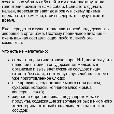
желательно убрать либо найти им альтернативу, тогда
гипертония исчезнет сама собой. Если этого сделать
нельзя, пересматривают дозировку и схему приема
препарата, возможно, стоит выдержать паузу какое-то
время.
Еда – средство к существованию, способ поддерживать
здоровье в организме. Поэтому правильное питание –
очень важная составляющая любого лечебного
комплекса.
Что есть не желательно:
соль – она для гипертоников враг №1, поскольку это
пищевой натрий, а он удерживает жидкость в
организме и вызывает сужение сосудов; пищу
готовят без соли, а потом чуть-чуть добавляют ее в
уже приготовленное блюдо;
все продукты, содержащие много соли (чипсы,
сухарики, колбасы, копченое мясо и рыба,
консервы, сало);
жирная и жареная пища – под запретом, как и
продукты, содержащие животные жиры; в них много
холестерина, который откладывается на стенках
сосудов;