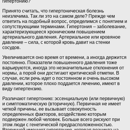
гипертонию?
Принято считать, что гипертоническая болезнь
неизлечима. Так ли это на самом деле? Прежде чем
ответить на подобный вопрос, определимся с понятием и
сопутствующими терминами. Гипертония – заболевание,
характеризующееся хроническим повышением
артериального давления. Артериальное или кровяное
давление – сила, с которой кровь давит на стенки
сосудов.
Увеличивается оно время от времени, а иногда держится
постоянно. Показатели повышенного давления тоже
варьируются, иногда это незначительные отклонения от
нормы, а порой они достигают критической отметки. В
случае, если речь идет о постоянном и очень высоком
давлении, которое плохо поддается лечению, имеют в
виду гипертензию.
Различают гипертонию: эссенциальную (или первичную)
и симптоматическую (вторичную). Первичная не имеет
четкой причины, ее вызывает совокупность
определенных факторов, воздействию которым
подвержен любой человек. Больше всего рискуют при
этом люди с генетической предрасположенностью.
Вторичной именуют гипертонию, которая возникла на