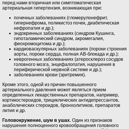
перед нами вторичная или симптоматическая
артериальная гипертензия, возникающая при:
почечных заболеваниях (гломерулонефрит,
гипернефрома, поликистоз почек, диабетическая
нефропатия и др.);
эндокринных заболеваниях (синдром Кушинга,
гипоталамический синдром, акромегалия,
феохромоцитома и др.);
кардиоваскулярных заболеваниях (пороки строения
аорты, пороки сердца, полная АВ-блокада и др.);
неврогенных заболеваниях (атеросклероз сосудов
головного мозга, энцефалопатия, нарушения в
периферической нервной системе и др.);
заболеваниях крови (эритремия).
Кроме этого, одной из причин повышенного
артериального давления может являться прием
определенных лекарственных препаратов, например,
кортикостероидов, трициклических антидепрессантов,
анаболических стероидов, бронхолитиков, препаратов
лития и др.
Головокружение, шум в ушах.
Один из признаков
нарушения полноценного кровообращения головного