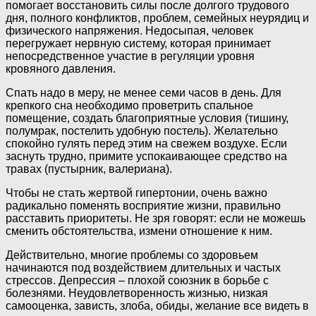
помогает восстановить силы после долгого трудового
дня, полного конфликтов, проблем, семейных неурядиц и
физического напряжения. Недосыпая, человек
перегружает нервную систему, которая принимает
непосредственное участие в регуляции уровня
кровяного давления.
Спать надо в меру, не менее семи часов в день. Для
крепкого сна необходимо проветрить спальное
помещение, создать благоприятные условия (тишину,
полумрак, постелить удобную постель). Желательно
спокойно гулять перед этим на свежем воздухе. Если
заснуть трудно, примите успокаивающее средство на
травах (пустырник, валериана).
Чтобы не стать жертвой гипертонии, очень важно
радикально поменять восприятие жизни, правильно
расставить приоритеты. Не зря говорят: если не можешь
сменить обстоятельства, измени отношение к ним.
Действительно, многие проблемы со здоровьем
начинаются под воздействием длительных и частых
стрессов. Депрессия – плохой союзник в борьбе с
болезнями. Неудовлетворенность жизнью, низкая
самооценка, зависть, злоба, обиды, желание все видеть в