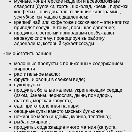
мучные, кондитерские изделия и всевозможные
сладости (булочки, торты, шоколад, кремы, пирожки,
конфеты) – они добавляют лишние килограммы,
усугубляя ситуацию с давлением;
крепкий чай или кофе тоже исключают – эти напитки
приводят сосуды в тонус, повышая давление;
продукты с острыми приправами возбуждают
нервную систему, провоцируя выработку
адреналина, который сужает сосуды.
Чем обогатить рацион:
молочные продукты с пониженным содержанием
жирности;
растительное масло;
фрукты и овощи в свежем виде;
сухофрукты;
продукты, богатые калием, укрепляющим сердце
(изюм, бананы, чернослив, дыни, помидоры,
фасоль, морская капуста);
еда, приготовленная на пару;
овощные супы вместо мясных бульонов;
нежирное мясо (индейка, курица, телятина);
рыба нежирная;
продукты, содержащие много магния (капуста,