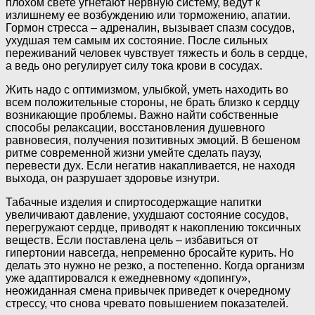
плохом свете угнетают нервную систему, ведут к
излишнему ее возбуждению или торможению, апатии.
Гормон стресса – адреналин, вызывает спазм сосудов,
ухудшая тем самым их состояние. После сильных
переживаний человек чувствует тяжесть и боль в сердце,
а ведь оно регулирует силу тока крови в сосудах.
Жить надо с оптимизмом, улыбкой, уметь находить во
всем положительные стороны, не брать близко к сердцу
возникающие проблемы. Важно найти собственные
способы релаксации, восстановления душевного
равновесия, получения позитивных эмоций. В бешеном
ритме современной жизни умейте сделать паузу,
перевести дух. Если негатив накапливается, не находя
выхода, он разрушает здоровье изнутри.
Табачные изделия и спиртосодержащие напитки
увеличивают давление, ухудшают состояние сосудов,
перегружают сердце, приводят к накоплению токсичных
веществ. Если поставлена цель – избавиться от
гипертонии навсегда, непременно бросайте курить. Но
делать это нужно не резко, а постепенно. Когда организм
уже адаптировался к ежедневному «допингу»,
неожиданная смена привычек приведет к очередному
стрессу, что снова чревато повышением показателей.