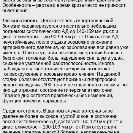
Особенность – рвота во время криза часто не приносит
облегчения.
Легкая степень.
Легкая степень гипертонической
болезни характеризуется относительно небольшим
подъемом систолического АД до 140-159 мм рт. ст. и
диастолического – до 90-99 мм рт. ст. Показатели АД
неустойчивые, после отдыха возможно снижение
артериального давления, но заболевание все равно уже
имеется. При отсутствии лечения гипертонии больных
беспокоит головная боль, нарушение сна, шум в ушах,
снижение умственной работоспособности. Иногда
наблюдаются гипертонические кризы, возникают
головокружение и носовые кровотечения. На данной
стадии болезни отсутствуют признаки гипертрофии
левого желудочка, ЭКГ почти не отклонено от нормы, но
иногда отражает состояние гиперсимпатикотонии.
Глазное дно остается практически без изменений,
функции почек не нарушены.
Средняя степень. В данном случае артериальное
давление более высокое и устойчивое: в состоянии
покоя систолическое АД достигает 160-179 мм рт. ст. и
диастолическое – 100-109 мм рт. ст. При отсутствии
лечения гипертонической болезни, направленной на