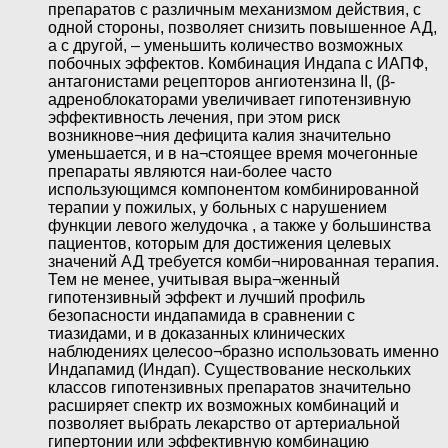
препаратов с различным механизмом действия, с
одной стороны, позволяет снизить повышенное АД,
а с другой, – уменьшить количество возможных
побочных эффектов. Комбинация Индапа с ИАПФ,
антагонистами рецепторов ангиотензина II, (β-
адреноблокаторами увеличивает гипотензивную
эффективность лечения, при этом риск
возникнове¬ния дефицита калия значительно
уменьшается, и в на¬стоящее время мочегонные
препараты являются наи-более часто
использующимся компонентом комбинированной
терапии у пожилых, у больных с нарушением
функции левого желудочка , а также у большинства
пациентов, которым для достижения целевых
значений АД требуется комби¬нированная терапия.
Тем не менее, учитывая выра¬женный
гипотензивный эффект и лучший профиль
безопасности индапамида в сравнении с
тиазидами, и в доказанных клинических
наблюдениях целесоо¬бразно использовать именно
Индапамид (Индап). Существование нескольких
классов гипотензивных препаратов значительно
расширяет спектр их возможных комбинаций и
позволяет выбрать лекарство от артериальной
гипертонии или эффективную комбинацию