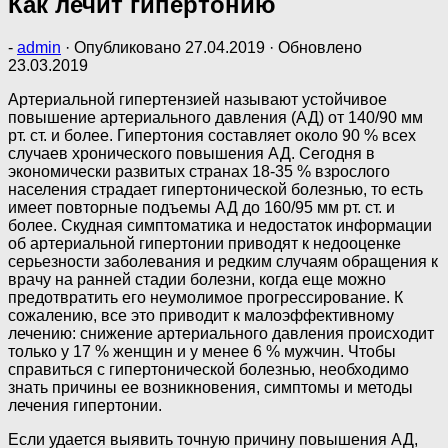
Как лечит гипертонию
-
admin
· Опубликовано
27.04.2019
· Обновлено
23.03.2019
Артериальной гипертензией называют устойчивое
повышение артериального давления (АД) от 140/90 мм
рт. ст. и более. Гипертония составляет около 90 % всех
случаев хронического повышения АД. Сегодня в
экономически развитых странах 18-35 % взрослого
населения страдает гипертонической болезнью, то есть
имеет повторные подъемы АД до 160/95 мм рт. ст. и
более. Скудная симптоматика и недостаток информации
об артериальной гипертонии приводят к недооценке
серьезности заболевания и редким случаям обращения к
врачу на ранней стадии болезни, когда еще можно
предотвратить его неумолимое прогрессирование. К
сожалению, все это приводит к малоэффективному
лечению: снижение артериального давления происходит
только у 17 % женщин и у менее 6 % мужчин. Чтобы
справиться с гипертонической болезнью, необходимо
знать причины ее возникновения, симптомы и методы
лечения гипертонии.
Если удается выявить точную причину повышения АД,