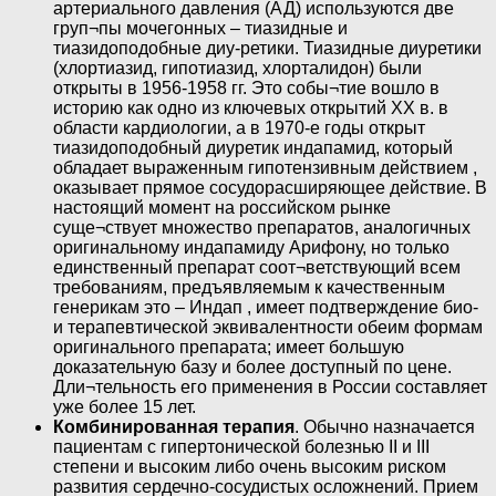
артериального давления (АД) используются две
груп¬пы мочегонных – тиазидные и
тиазидоподобные диу-ретики. Тиазидные диуретики
(хлортиазид, гипотиазид, хлорталидон) были
открыты в 1956-1958 гг. Это собы¬тие вошло в
историю как одно из ключевых открытий XX в. в
области кардиологии, а в 1970-е годы открыт
тиазидоподобный диуретик индапамид, который
обладает выраженным гипотензивным действием ,
оказывает прямое сосудорасширяющее действие. В
настоящий момент на российском рынке
суще¬ствует множество препаратов, аналогичных
оригинальному индапамиду Арифону, но только
единственный препарат соот¬ветствующий всем
требованиям, предъявляемым к качественным
генерикам это – Индап , имеет подтверждение био-
и терапевтической эквивалентности обеим формам
оригинального препарата; имеет большую
доказательную базу и более доступный по цене.
Дли¬тельность его применения в России составляет
уже более 15 лет.
Комбинированная терапия
. Обычно назначается
пациентам с гипертонической болезнью II и III
степени и высоким либо очень высоким риском
развития сердечно-сосудистых осложнений. Прием