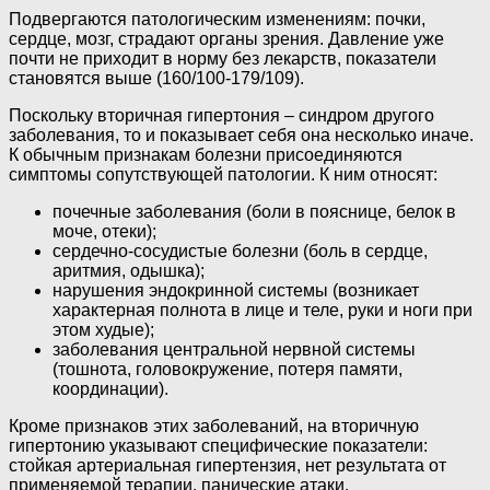
Подвергаются патологическим изменениям: почки,
сердце, мозг, страдают органы зрения. Давление уже
почти не приходит в норму без лекарств, показатели
становятся выше (160/100-179/109).
Поскольку вторичная гипертония – синдром другого
заболевания, то и показывает себя она несколько иначе.
К обычным признакам болезни присоединяются
симптомы сопутствующей патологии. К ним относят:
почечные заболевания (боли в пояснице, белок в
моче, отеки);
сердечно-сосудистые болезни (боль в сердце,
аритмия, одышка);
нарушения эндокринной системы (возникает
характерная полнота в лице и теле, руки и ноги при
этом худые);
заболевания центральной нервной системы
(тошнота, головокружение, потеря памяти,
координации).
Кроме признаков этих заболеваний, на вторичную
гипертонию указывают специфические показатели:
стойкая артериальная гипертензия, нет результата от
применяемой терапии, панические атаки.