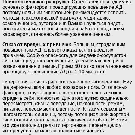
Психологическая разгрузка.
Стресс является одним из
основных факторов, провоцирующих повышение АД,
поэтому больным гипертонией рекомендуется освоить
методы психологической разгрузки: медитацию,
самовнушение, аутотренинг. Важно научиться видеть
положительные стороны вещей и работать над своим
характером, становясь более уравновешенным.
Отказ от вредных привычек.
Больным, страдающим
повышенным АД, следует отказаться от вредных
привычек. Особую опасность для сердечно-сосудистой
системы представляет курение, увеличивающее риск
возникновения ишемии. Прием 50 г алкоголя мгновенное
провоцирует повышение АД на 5-10 мм рт. ст.
Гипертония – очень распространенное заболевание. Ему
подвержены люди любого возраста и пола. От опасных
факторов, окружающих со всех сторон, очень сложно
оградить себя полностью. Для этого нужно кардинально
пересмотреть жизнь: поведение, наклонности, режим,
питание, переосмыслить ценности. К таким серьезным
шагам готовы единицы, потому потенциальной жертвой
гипертонии можно назвать практически любого. Всякий,
кто уже пополнил ряды гипертоников, первым делом
интересуется: можно ли полностью вылечить