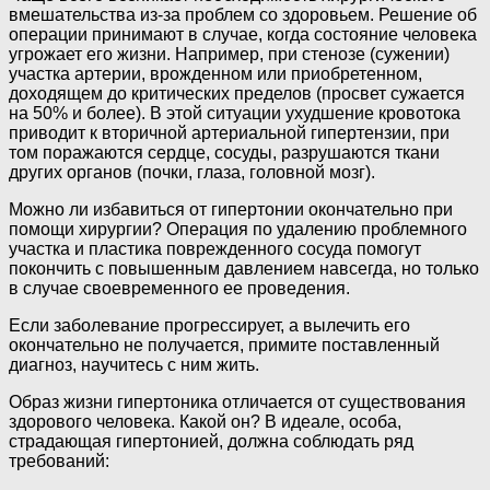
вмешательства из-за проблем со здоровьем. Решение об
операции принимают в случае, когда состояние человека
угрожает его жизни. Например, при стенозе (сужении)
участка артерии, врожденном или приобретенном,
доходящем до критических пределов (просвет сужается
на 50% и более). В этой ситуации ухудшение кровотока
приводит к вторичной артериальной гипертензии, при
том поражаются сердце, сосуды, разрушаются ткани
других органов (почки, глаза, головной мозг).
Можно ли избавиться от гипертонии окончательно при
помощи хирургии? Операция по удалению проблемного
участка и пластика поврежденного сосуда помогут
покончить с повышенным давлением навсегда, но только
в случае своевременного ее проведения.
Если заболевание прогрессирует, а вылечить его
окончательно не получается, примите поставленный
диагноз, научитесь с ним жить.
Образ жизни гипертоника отличается от существования
здорового человека. Какой он? В идеале, особа,
страдающая гипертонией, должна соблюдать ряд
требований: