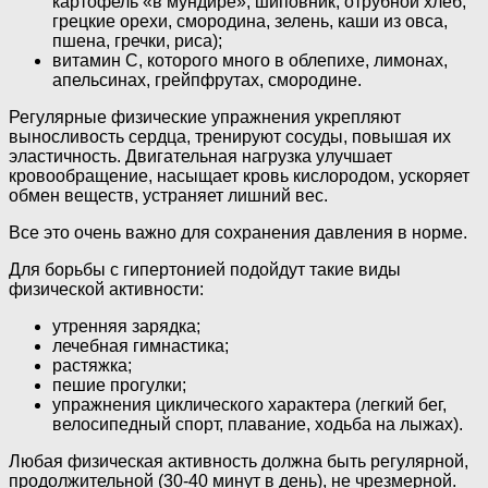
картофель «в мундире», шиповник, отрубной хлеб,
грецкие орехи, смородина, зелень, каши из овса,
пшена, гречки, риса);
витамин С, которого много в облепихе, лимонах,
апельсинах, грейпфрутах, смородине.
Регулярные физические упражнения укрепляют
выносливость сердца, тренируют сосуды, повышая их
эластичность. Двигательная нагрузка улучшает
кровообращение, насыщает кровь кислородом, ускоряет
обмен веществ, устраняет лишний вес.
Все это очень важно для сохранения давления в норме.
Для борьбы с гипертонией подойдут такие виды
физической активности:
утренняя зарядка;
лечебная гимнастика;
растяжка;
пешие прогулки;
упражнения циклического характера (легкий бег,
велосипедный спорт, плавание, ходьба на лыжах).
Любая физическая активность должна быть регулярной,
продолжительной (30-40 минут в день), не чрезмерной.