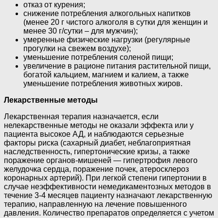
отказ от курения;
снижение потребления алкогольных напитков
(менее 20 г чистого алкоголя в сутки для женщин и
менее 30 г/сутки – для мужчин);
умеренные физические нагрузки (регулярные
прогулки на свежем воздухе);
уменьшение потребления соленой пищи;
увеличение в рационе питания растительной пищи,
богатой кальцием, магнием и калием, а также
уменьшение потребления животных жиров.
Лекарственные методы
Лекарственная терапия назначается, если
нелекарственные методы не оказали эффекта или у
пациента высокое АД, и наблюдаются серьезные
факторы риска (сахарный диабет, неблагоприятная
наследственность, гипертонические кризы, а также
поражение органов-мишеней — гипертрофия левого
желудочка сердца, поражение почек, атеросклероз
коронарных артерий). При легкой степени гипертонии в
случае неэффективности немедикаментозных методов в
течение 3-4 месяцев пациенту назначают лекарственную
терапию, направленную на лечение повышенного
давления. Количество препаратов определяется с учетом