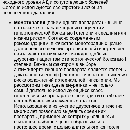
исходного уровня АД и сопутствующих болезней.
Сегодня используются две стратегии лечения
повышенного давления:
Монотерапия
(прием одного препарата). Обычно
назначается в начале терапии пациентам с
гипертонической болезнью I степени и средним или
низким риском. Согласно современным
рекомендациям, в качестве монотерапии с целью
долгосрочного лечения артериальной гипертензии
назна¬чают тиазидные и тиазидоподобные
диуретики пациентам с гипертонической болезнью I
степени. Важным фактором в выборе
анти¬гипертензивного препарата является степень
доказанности его эффективности в плане снижения
риска осложнений артериальной гипертонии. Мы
рассмотрим тиазидные диуретики – не только
самый длительно использующийся класс
гипотензивных препаратов, но и один из наиболее
востребованных и изученных классов.
Использование и из¬учение диуретиков в течение
многих лет позволило выделить среди них
препараты, применение которых у больных АГ
считается наиболее целесообразным, и в
настоящее время с целью длительного контроля