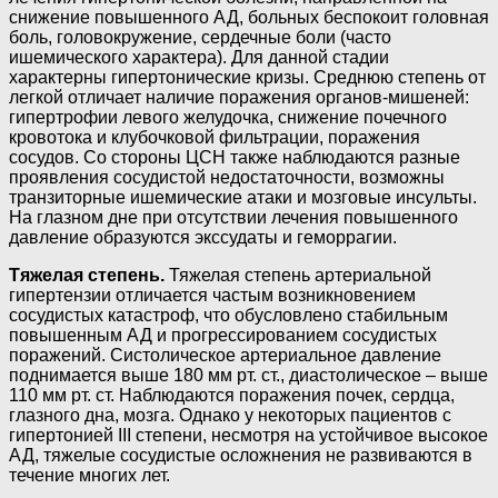
снижение повышенного АД, больных беспокоит головная
боль, головокружение, сердечные боли (часто
ишемического характера). Для данной стадии
характерны гипертонические кризы. Среднюю степень от
легкой отличает наличие поражения органов-мишеней:
гипертрофии левого желудочка, снижение почечного
кровотока и клубочковой фильтрации, поражения
сосудов. Со стороны ЦСН также наблюдаются разные
проявления сосудистой недостаточности, возможны
транзиторные ишемические атаки и мозговые инсульты.
На глазном дне при отсутствии лечения повышенного
давление образуются экссудаты и геморрагии.
Тяжелая степень.
Тяжелая степень артериальной
гипертензии отличается частым возникновением
сосудистых катастроф, что обусловлено стабильным
повышенным АД и прогрессированием сосудистых
поражений. Систолическое артериальное давление
поднимается выше 180 мм рт. ст., диастолическое – выше
110 мм рт. ст. Наблюдаются поражения почек, сердца,
глазного дна, мозга. Однако у некоторых пациентов с
гипертонией III степени, несмотря на устойчивое высокое
АД, тяжелые сосудистые осложнения не развиваются в
течение многих лет.