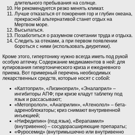
длительного пребывания на солнце.
Не рекомендуется резко менять климат.
Лучше отказаться от покорения гор и глубин океана,
прекрасной альтернативой станет отдых на
Мертвом море.
Высыпаться.
Позаботиться о разумном сочетании труда и отдыха.
Следить за отеками, а при первом появлении
бороться с ними (использовать диуретики).
Кроме этого, гипертонику нужно всегда иметь под рукой
особую аптечку. Содержание медикаментов в ней: для
купирования гипертонического криза и ежедневного
приема. Вот примерный перечень необходимых
лекарственных средств, которые носят с собой:
«Каптоприл», «Лизиноприл», «Эналаприл» –
ингибиторы АПФ; при кризе кладут таблетку под
язык и рассасывают;
«Метопролол», «Анаприлин», «Атенолол» – бета-
адреноблокаторы; криз снимают внутривенной
инъекцией;
«Нифедипин» (под язык), «Верапамил»
(внутривенно) – сосудорасширяющие препараты;
«Фуросемид» (внутримышечно или внутривенно