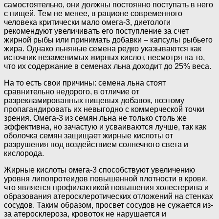
самостоятельно, они должны постоянно поступать в него
с пищей. Тем не менее, в рационе современного
человека критически мало омега-3, диетологи
рекомендуют увеличивать его поступление за счет
жирной рыбы или принимать добавки – капсулы рыбьего
жира. Однако льняные семена редко указываются как
источник незаменимых жирных кислот, несмотря на то,
что их содержание в семенах льна доходит до 25% веса.
На то есть свои причины: семена льна стоят
сравнительно недорого, в отличие от
разрекламированных пищевых добавок, поэтому
пропагандировать их невыгодно с коммерческой точки
зрения. Омега-3 из семян льна не только столь же
эффективна, но зачастую и усваиваются лучше, так как
оболочка семян защищает жирные кислоты от
разрушения под воздействием солнечного света и
кислорода.
Жирные кислоты омега-3 способствуют увеличению
уровня липопротеидов повышенной плотности в крови,
что является профилактикой повышения холестерина и
образования атеросклеротических отложений на стенках
сосудов. Таким образом, просвет сосудов не сужается из-
за атеросклероза, кровоток не нарушается и