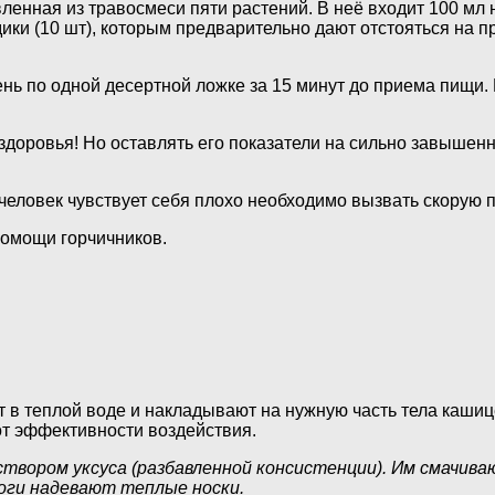
ленная из травосмеси пяти растений. В неё входит 100 мл н
ики (10 шт), которым предварительно дают отстояться на п
нь по одной десертной ложке за 15 минут до приема пищи. 
доровья! Но оставлять его показатели на сильно завышенн
 человек чувствует себя плохо необходимо вызвать скорую 
помощи горчичников.
 в теплой воде и накладывают на нужную часть тела кашице
от эффективности воздействия.
твором уксуса (разбавленной консистенции). Им смачива
ноги надевают теплые носки.