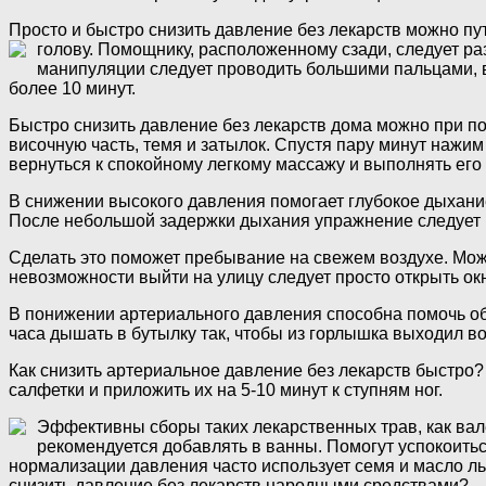
Просто и быстро снизить давление без лекарств можно пут
голову. Помощнику, расположенному сзади, следует р
манипуляции следует проводить большими пальцами, в
более 10 минут.
Быстро снизить давление без лекарств дома можно при п
височную часть, темя и затылок. Спустя пару минут нажи
вернуться к спокойному легкому массажу и выполнять его 
В снижении высокого давления помогает глубокое дыхание
После небольшой задержки дыхания упражнение следует по
Сделать это поможет пребывание на свежем воздухе. Можн
невозможности выйти на улицу следует просто открыть ок
В понижении артериального давления способна помочь обыч
часа дышать в бутылку так, чтобы из горлышка выходил во
Как снизить артериальное давление без лекарств быстро?
салфетки и приложить их на 5-10 минут к ступням ног.
Эффективны сборы таких лекарственных трав, как вал
рекомендуется добавлять в ванны. Помогут успокоитьс
нормализации давления часто использует семя и масло ль
снизить давление без лекарств народными средствами?