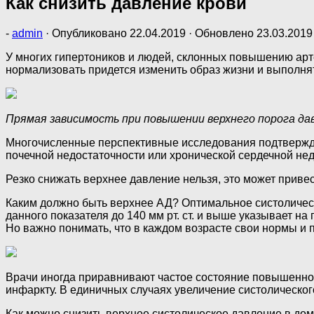
Как снизить давление крови
-
admin
· Опубликовано
22.04.2019
· Обновлено
23.03.2019
У многих гипертоников и людей, склонных повышению арт
нормализовать придется изменить образ жизни и выполн
Прямая зависимость при повышении верхнего порога да
Многочисленные перспективные исследования подтверждаю
почечной недостаточности или хронической сердечной не
Резко снижать верхнее давление нельзя, это может приве
Каким должно быть верхнее АД? Оптимальное систолическое
данного показателя до 140 мм рт. ст. и выше указывает на
Но важно понимать, что в каждом возрасте свои нормы и 
Врачи иногда приравнивают частое состояние повышенного
инфаркту. В единичных случаях увеличение систолическог
Как можно снизить верхнее систолическое давление в дом