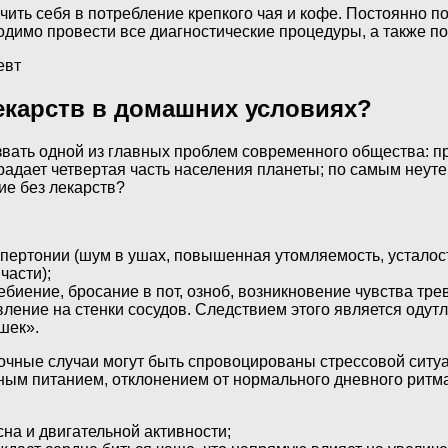
ичить себя в потребление крепкого чая и кофе. Постоянно
одимо провести все диагностические процедуры, а также по
евт
екарств в домашних условиях?
ать одной из главных проблем современного общества: пр
радает четвертая часть населения планеты; по самым неуте
ие без лекарств?
пертонии (шум в ушах, повышенная утомляемость, усталост
части);
ебиение, бросание в пот, озноб, возникновение чувства тр
ение на стенки сосудов. Следствием этого является одутл
шек».
ночные случаи могут быть спровоцированы стрессовой ситу
ным питанием, отклонением от нормального дневного ритм
на и двигательной активности;