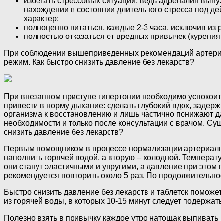
избегать стрессовых ситуаций, ведь адреналин выну
нахождении в состоянии длительного стресса под д
характер;
полноценно питаться, каждые 2-3 часа, исключив из
полностью отказаться от вредных привычек (курения
При соблюдении вышеприведенных рекомендаций артериал
режим. Как быстро снизить давление без лекарств?
При внезапном приступе гипертонии необходимо успокоить
привести в норму дыхание: сделать глубокий вдох, задерж
организма к восстановлению и лишь частично понижают д
необходимости и только после консультации с врачом. Су
снизить давление без лекарств?
Первым помощником в процессе нормализации артериальног
наполнить горячей водой, а вторую – холодной. Температу
они станут эластичными и упругими, а давление при этом 
рекомендуется повторить около 5 раз. По продолжительно
Быстро снизить давление без лекарств и таблеток поможе
из горячей воды, в которых 10-15 минут следует подержать
Полезно взять в привычку каждое утро натощак выпивать 