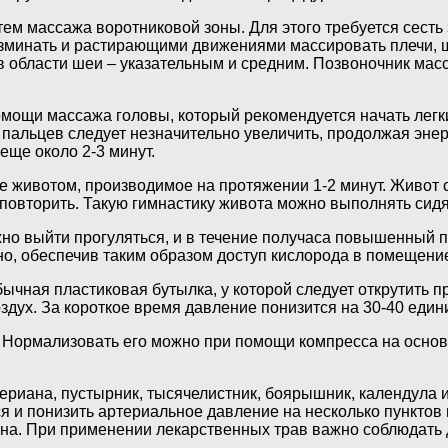
ем массажа воротниковой зоны. Для этого требуется сесть з
азминать и растирающими движениями массировать плечи, 
 области шеи – указательным и средним. Позвоночник мас
омощи массажа головы, который рекомендуется начать лег
м пальцев следует незначительно увеличить, продолжая эне
еще около 2-3 минут.
 животом, производимое на протяжении 1-2 минут. Живот с
вторить. Такую гимнастику живота можно выполнять сидя, 
о выйти прогуляться, и в течение получаса повышенный по
но, обеспечив таким образом доступ кислорода в помещени
ная пластиковая бутылка, у которой следует открутить про
здух. За короткое время давление понизится на 30-40 едини
 Нормализовать его можно при помощи компресса на основе
ериана, пустырник, тысячелистник, боярышник, календула 
я и понизить артериальное давление на несколько пунктов
на. При применении лекарственных трав важно соблюдать д