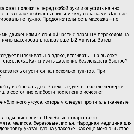
а стол, положить перед собой руки и опустить на них
шею, затылок и область спины между лопатками.
Данные
сировать не нужно. Продолжительность массажа – не
кими движениями с лобной части с плавным переходом на
ргично массировать голову еще 1-2 минуты. Затем
ледует выпячивать на вдохе, втягивать – на выдохе.
стоя, лежа. Как снизить давление без лекарств быстро?
казатель опустится на несколько пунктов. При
е.
бку и обрезать дно. Затем следует в течение четверти
ц, а состояние слабости постепенно исчезнет.
 яблочного уксуса, которым следует пропитать тканевые
и ягоды шиповника.
Целебные отвары также
 мята, мелисса, березовые листья. Народная медицина для
озировку, указанную на упаковке. Как еще можно быстро