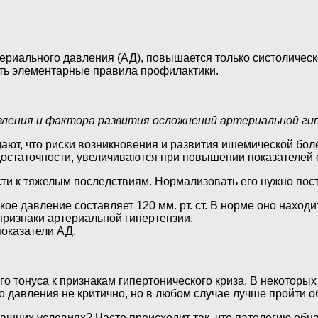
ериального давления (АД), повышается только систолическ
ять элементарные правила профилактики.
вления и фактора развития осложнений артериальной ги
т, что риски возникновения и развития ишемической боле
достаточности, увеличиваются при повышении показателей 
сти к тяжелым последствиям. Нормализовать его нужно пос
 давление составляет 120 мм. рт. ст. В норме оно находитс
 признаки артериальной гипертензии.
показатели АД.
 тонуса к признакам гипертонического криза. В некоторых
о давления не критично, но в любом случае лучше пройти о
ашних условиях? Часто происходит так, что патологию обн