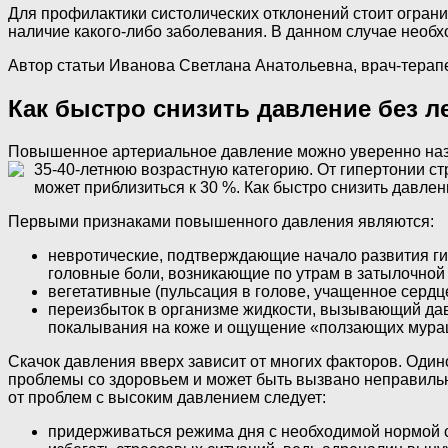
Для профилактики систолических отклонений стоит огран
наличие какого-либо заболевания. В данном случае необх
Автор статьи Иванова Светлана Анатольевна, врач-терап
Как быстро снизить давление без л
Повышенное артериальное давление можно уверенно назв
35-40-летнюю возрастную категорию.
От гипертонии ст
может приблизиться к 30 %. Как быстро снизить давлен
Первыми признаками повышенного давления являются:
невротические, подтверждающие начало развития ги
головные боли, возникающие по утрам в затылочной 
вегетативные (пульсация в голове, учащенное сердц
переизбыток в организме жидкости, вызывающий давл
покалывания на коже и ощущение «ползающих мура
Скачок давления вверх зависит от многих факторов. Оди
проблемы со здоровьем и может быть вызвано неправиль
от проблем с высоким давлением следует:
придерживаться режима дня с необходимой нормой с