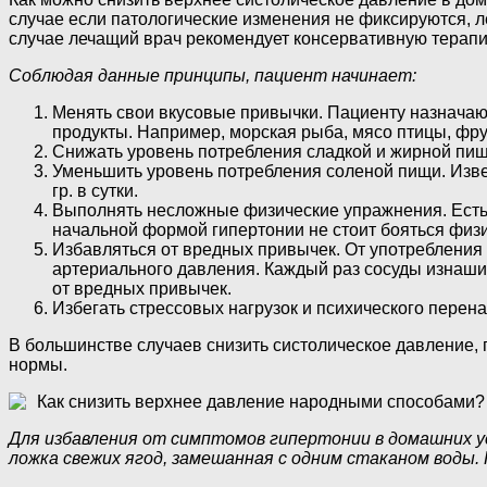
случае если патологические изменения не фиксируются, 
случае лечащий врач рекомендует консервативную терапи
Соблюдая данные принципы, пациент начинает:
Менять свои вкусовые привычки. Пациенту назначают
продукты. Например, морская рыба, мясо птицы, фру
Снижать уровень потребления сладкой и жирной пищи
Уменьшить уровень потребления соленой пищи. Извес
гр. в сутки.
Выполнять несложные физические упражнения. Есть м
начальной формой гипертонии не стоит бояться физич
Избавляться от вредных привычек. От употребления
артериального давления. Каждый раз сосуды изнашив
от вредных привычек.
Избегать стрессовых нагрузок и психического перен
В большинстве случаев снизить систолическое давление, 
нормы.
Как снизить верхнее давление народными способами?
Для избавления от симптомов гипертонии в домашних ус
ложка свежих ягод, замешанная с одним стаканом воды. П