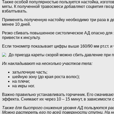
Также особой популярностью пользуется настойка, изготов
мяты. К полученной травосмеси добавляют соцветия гвозд
взбалтывать.
Применять полученную настойку необходимо три раза в де
менее 10 дней.
Резко сбивать повышенное систолическое АД опасно для з
привести к инсульту.
Если тонометр показывает цифры выше 160/90 мм рт.ст. и
До приезда кареты скорой можно сбить давление при 
Их накладывают на несколько участков тела:
затылочную часть;
шейную зону (до края роста волос);
на плечи;
на икры ног.
Важно правильно устанавливать горчичник. Его смачивают
эффекта. Снимают их через 10 – 15 минут, в зависимости 
Также для быстрого снижения уровня АД пользуются рас
Можно растереть его по всей поверхности ступни. На 