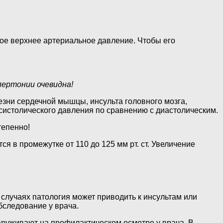
ое верхнее артериальное давление. Чтобы его
пертонии очевидна!
зни сердечной мышцы, инсульта головного мозга,
систолического давления по сравнению с диастолическим.
тепенно!
я в промежутке от 110 до 125 мм рт. ст. Увеличение
 случаях патология может приводить к инсультам или
бследование у врача.
аруживают на профилактическом осмотре у врача. В