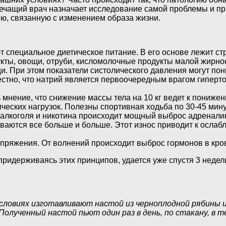
лечащий врач назначает исследование самой проблемы и п
ю, связанную с изменением образа жизни.
 специальное диетическое питание. В его основе лежит ст
кты, овощи, отруби, кисломолочные продукты малой жирно
. При этом показатели систолического давления могут пони
тно, что натрий является первоочередным врагом гипертон
нение, что снижение массы тела на 10 кг ведет к понижен
еских нагрузок. Полезны спортивная ходьба по 30-45 минут
 алкоголя и никотина происходит мощный выброс адреналин
аются все больше и больше. Этот износ приводит к ослабл
апряжения. От волнений происходит выброс гормонов в кро
придерживаясь этих принципов, удается уже спустя 3 неде
ловиях изготавливают настой из черноплодной рябины и 
олученный настой пьют один раз в день, по стакану, в те