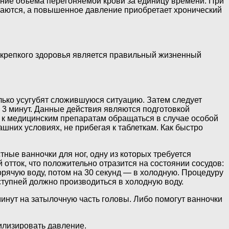
ение объема перегоняемой крови за единицу времени. При
ваются, а повышенное давление приобретает хронический
крепкого здоровья является правильный жизненный
лько усугубят сложившуюся ситуацию. Затем следует
е 3 минут. Данные действия являются подготовкой
 к медицинским препаратам обращаться в случае особой
шних условиях, не прибегая к таблеткам. Как быстро
ные ванночки для ног, одну из которых требуется
отток, что положительно отразится на состоянии сосудов:
горячую воду, потом на 30 секунд — в холодную. Процедуру
ступней должно производиться в холодную воду.
минут на затылочную часть головы. Либо помогут ванночки
илизировать давление.