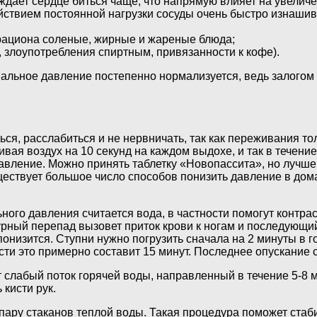
ждает сердце биться чаще, что напрямую влияет на увелич
ействием постоянной нагрузки сосуды очень быстро изнаши
 рациона соленые, жирные и жареные блюда;
, злоупотребления спиртным, привязанности к кофе).
ьное давление постепенно нормализуется, ведь залогом 
ся, расслабиться и не нервничать, так как переживания то
ивая воздух на 10 секунд на каждом выдохе, и так в течени
авление. Можно принять таблетку «Новопассита», но лучше
ществует большое число способов понизить давление в дома
о давления считается вода, в частности помогут контраст
рный перепад вызовет приток крови к ногам и последующий 
понизится. Ступни нужно погрузить сначала на 2 минуты в 
сти это примерно составит 15 минут. Последнее опускание 
т слабый поток горячей воды, направленный в течение 5-8 
 кисти рук.
пару стаканов теплой воды. Такая процедура поможет стаб