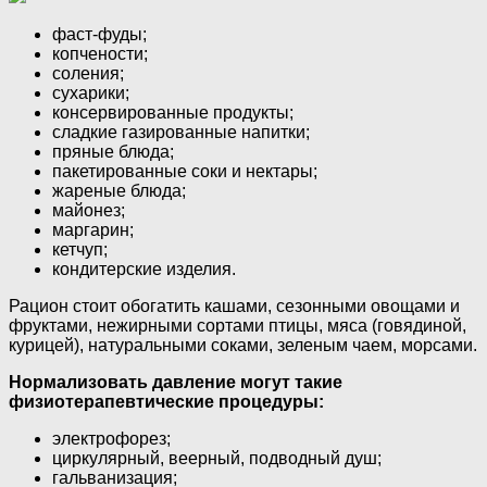
фаст-фуды;
копчености;
соления;
сухарики;
консервированные продукты;
сладкие газированные напитки;
пряные блюда;
пакетированные соки и нектары;
жареные блюда;
майонез;
маргарин;
кетчуп;
кондитерские изделия.
Рацион стоит обогатить кашами, сезонными овощами и
фруктами, нежирными сортами птицы, мяса (говядиной,
курицей), натуральными соками, зеленым чаем, морсами.
Нормализовать давление могут такие
физиотерапевтические процедуры:
электрофорез;
циркулярный, веерный, подводный душ;
гальванизация;