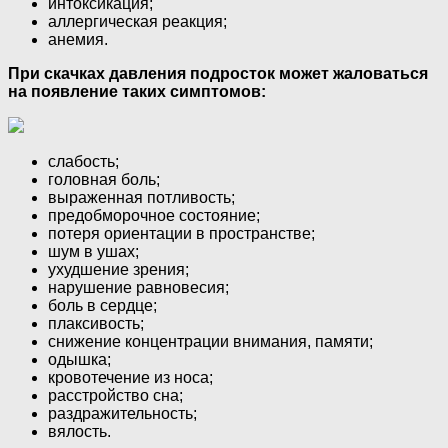
интоксикация;
аллергическая реакция;
анемия.
При скачках давления подросток может жаловаться
на появление таких симптомов:
слабость;
головная боль;
выраженная потливость;
предобморочное состояние;
потеря ориентации в пространстве;
шум в ушах;
ухудшение зрения;
нарушение равновесия;
боль в сердце;
плаксивость;
снижение концентрации внимания, памяти;
одышка;
кровотечение из носа;
расстройство сна;
раздражительность;
вялость.