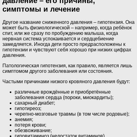
давление – его причины,
симптомы и лечение
Другое название сниженного давления – гипотензия. Она
может быть физиологической – например, когда ребёнок
спит, или же сразу по пробуждению малыша, когда
нервная система успокаивается и сердцебиение
замедляется. Иногда дети просто предрасположены к
гипотензии и чувствуют себя хорошо при низких цифрах
давления.
Патологическая гипотензия, как правило, является лишь
симптомом другого заболевания или состояния.
Частыми причинами низкого кровяного давления будут:
различные врождённые и приобретённые
заболевания сердца (пороки, миокардиты);
сахарный диабет;
гипотиреоз;
черепно-мозговые травмы (в том числе родовые);
анемия;
потеря крови;
обезвоживание;
гиповитаминоз (недостаток витаминов).