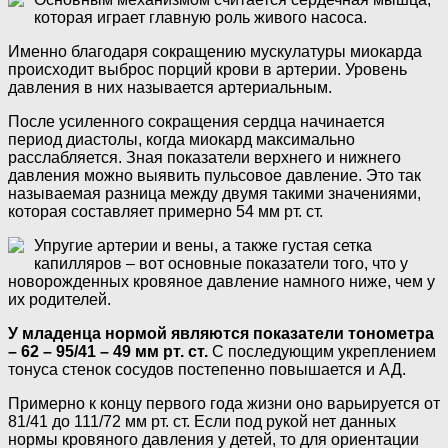
которая играет главную роль живого насоса.
Именно благодаря сокращению мускулатуры миокарда
происходит выброс порций крови в артерии. Уровень
давления в них называется артериальным.
После усиленного сокращения сердца начинается
период диастолы, когда миокард максимально
расслабляется. Зная показатели верхнего и нижнего
давления можно выявить пульсовое давление. Это так
называемая разница между двумя такими значениями,
которая составляет примерно 54 мм рт. ст.
Упругие артерии и вены, а также густая сетка
капилляров – вот основные показатели того, что у
новорожденных кровяное давление намного ниже, чем у
их родителей.
У младенца нормой являются показатели тонометра
– 62 – 95/41 – 49 мм рт. ст.
С последующим укреплением
тонуса стенок сосудов постепенно повышается и АД.
Примерно к концу первого года жизни оно варьируется от
81/41 до 111/72 мм рт. ст. Если под рукой нет данных
нормы кровяного давления у детей, то для ориентации