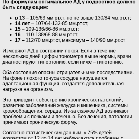
По формулам оптимальное АД у подростков должно
быть следующим:
в 13
– 105/63 мм.рт.ст, но не выше 130/84 мм.рт.ст;
14 лет
– 107/64-132-85 мм.рт.ст;
15
– 109-136/66-86 мм.рт.ст;
16
– 110-138/68-88 мм.рт.ст;
17
– 112/70 мм.рт.ст, максимум – 140/90 мм.рт.ст.
Измеряют АД в состоянии покоя. Если в течение
нескольких дней цифры тонометра выше нормы, врачи
диагностируют гипертонию, если ниже – гипотонию.
Оба состояния опасны отрицательными последствиями.
На фоне плохого тонуса сосудов нарушается
адаптационная функция, создается дополнительная
нагрузка на организм.
Это приводит к обострению хронических патологий,
развитию заболеваний желудка и кишечника, системы
кровообращения, сердца. Из-за скачков АД возникают
проблемы с почками и печенью. Без лечения, патологии
принимают хроническую форму.
Согласно статистическим данным, у 75% детей
возрастом от 12 до 14 лет наблюдаются проблемы с