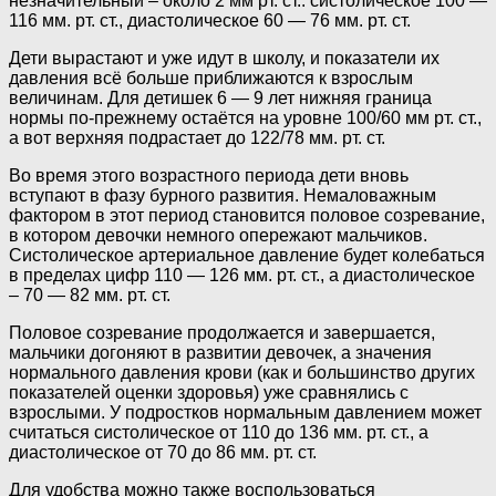
незначительный – около 2 мм рт. ст.: систолическое 100 —
116 мм. рт. ст., диастолическое 60 — 76 мм. рт. ст.
Дети вырастают и уже идут в школу, и показатели их
давления всё больше приближаются к взрослым
величинам. Для детишек 6 — 9 лет нижняя граница
нормы по-прежнему остаётся на уровне 100/60 мм рт. ст.,
а вот верхняя подрастает до 122/78 мм. рт. ст.
Во время этого возрастного периода дети вновь
вступают в фазу бурного развития. Немаловажным
фактором в этот период становится половое созревание,
в котором девочки немного опережают мальчиков.
Систолическое артериальное давление будет колебаться
в пределах цифр 110 — 126 мм. рт. ст., а диастолическое
– 70 — 82 мм. рт. ст.
Половое созревание продолжается и завершается,
мальчики догоняют в развитии девочек, а значения
нормального давления крови (как и большинство других
показателей оценки здоровья) уже сравнялись с
взрослыми. У подростков нормальным давлением может
считаться систолическое от 110 до 136 мм. рт. ст., а
диастолическое от 70 до 86 мм. рт. ст.
Для удобства можно также воспользоваться