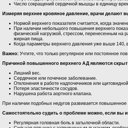
Число сокращений сердечной мышцы в единицу вре
Измеряя верхнее кровяное давление, врачи делают 
Нормой верхнего показателя считается, когда значен
При наличии небольшого повышения верхнего показа
физической нагрузкой, стрессом, перенесенным на ра
жирная пища.
Когда параметры верхнего давления уже выше 140, в
Важно:
Учтите, что только регулярное или постоянное п
Причиной повышенного верхнего АД являются скрыты
Лишний вес.
Сердечное или почечное заболевание.
Отклонения в работе надпочечников или щитовидной
Потеря эластичности сосудов.
Нарушена работа аортного клапана.
При наличии подобных недугов развивается повышенное 
Самостоятельно судить о проблеме можно, если вы
Регулярная головная боль в затылочной области.
Сильная отдышка с затрудненным дыханием, особенн