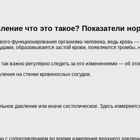
ление что это такое? Показатели но
ового функционирования организма человека, ведь кровь —
дами, образовывается застой крови, появляются тромбы, нач
 так важно регулярно следить за его изменениями — об это
вления на стенки кровеносных сосудов.
льное давление или иначе систолическое. Здесь измеряетс
ан с сопротивлением во время измерения верхнего давлени