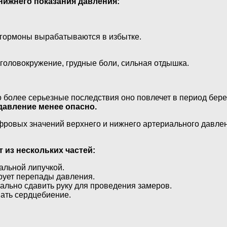
нижнего показания давления:
 гормоны вырабатываются в избытке.
головокружение, грудные боли, сильная отдышка.
 более серьезные последствия оно повлечет в период бере
давление менее опасно.
фровых значений верхнего и нижнего артериального давлени
 из нескольких частей:
альной липучкой.
рует перепады давления.
мально сдавить руку для проведения замеров.
вать сердцебиение.