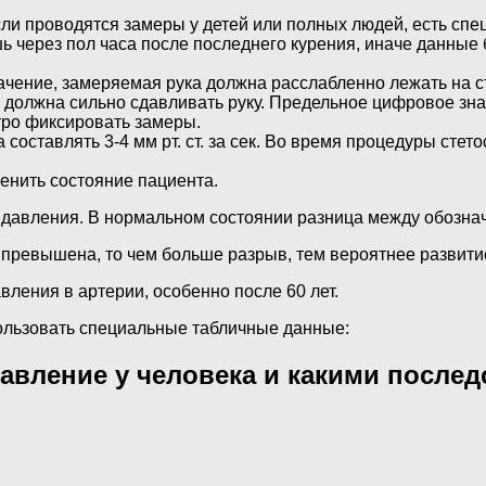
сли проводятся замеры у детей или полных людей, есть сп
шь через пол часа после последнего курения, иначе данные
ачение, замеряемая рука должна расслабленно лежать на с
не должна сильно сдавливать руку. Предельное цифровое зн
тро фиксировать замеры.
составлять 3-4 мм рт. ст. за сек. Во время процедуры сте
енить состояние пациента.
 давления. В нормальном состоянии разница между обознач
 превышена, то чем больше разрыв, тем вероятнее развити
ления в артерии, особенно после 60 лет.
ользовать специальные табличные данные:
авление у человека и какими послед