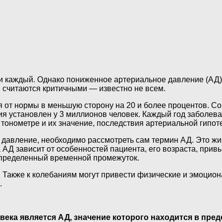
и каждый. Однако пониженное артериальное давление (АД) 
я считаются критичными — известно не всем.
 от нормы в меньшую сторону на 20 и более процентов. Сог
ия установлен у 3 миллионов человек. Каждый год заболева
 тонометре и их значение, последствия артериальной гипо
ое давление, необходимо рассмотреть сам термин АД. Это
АД зависит от особенностей пациента, его возраста, привы
определенный временной промежуток.
. Также к колебаниям могут привести физические и эмоцио
.
ка является АД, значение которого находится в преде