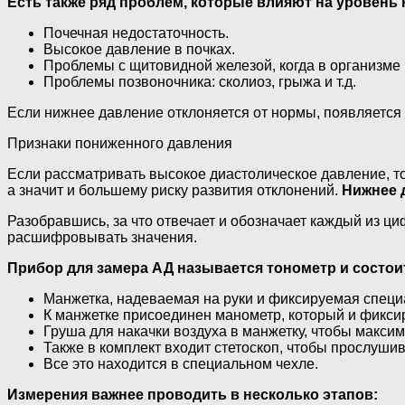
Есть также ряд проблем, которые влияют на уровень 
Почечная недостаточность.
Высокое давление в почках.
Проблемы с щитовидной железой, когда в организме
Проблемы позвоночника: сколиоз, грыжа и т.д.
Если нижнее давление отклоняется от нормы, появляется 
Признаки пониженного давления
Если рассматривать высокое диастолическое давление, то
а значит и большему риску развития отклонений.
Нижнее 
Разобравшись, за что отвечает и обозначает каждый из ци
расшифровывать значения.
Прибор для замера АД называется тонометр и состоит
Манжетка, надеваемая на руки и фиксируемая специ
К манжетке присоединен манометр, который и фикси
Груша для накачки воздуха в манжетку, чтобы макси
Также в комплект входит стетоскоп, чтобы прослуши
Все это находится в специальном чехле.
Измерения важнее проводить в несколько этапов: