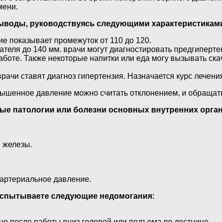
мени.
выводы, руководствуясь следующими характеристикам
ие показывает промежуток от 110 до 120.
теля до 140 мм. врачи могут диагностировать предгиперт
боте. Также некоторые напитки или еда могу вызывать скач
рачи ставят диагноз гипертензия. Назначается курс лечени
овышенное давление можно считать отклонением, и обращат
е патологии или болезни основных внутренних орган
 железы.
артериальное давление.
 испытываете следующие недомогания:
о после работы вниз головой или подъема по лестнице.