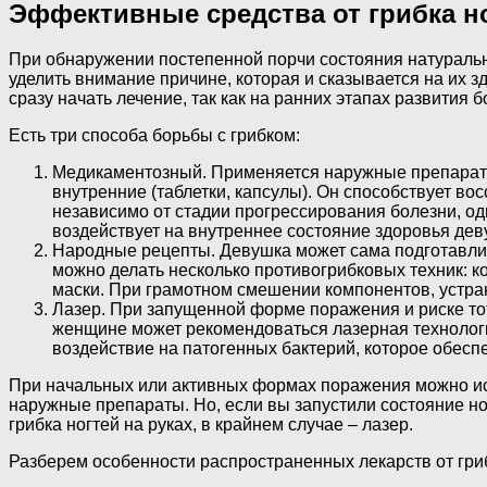
Эффективные средства от грибка но
При обнаружении постепенной порчи состояния натуральн
уделить внимание причине, которая и сказывается на их з
сразу начать лечение, так как на ранних этапах развития б
Есть три способа борьбы с грибком:
Медикаментозный. Применяется наружные препараты 
внутренние (таблетки, капсулы). Он способствует во
независимо от стадии прогрессирования болезни, о
воздействует на внутреннее состояние здоровья дев
Народные рецепты. Девушка может сама подготавлив
можно делать несколько противогрибковых техник: к
маски. При грамотном смешении компонентов, устран
Лазер. При запущенной форме поражения и риске то
женщине может рекомендоваться лазерная технолог
воздействие на патогенных бактерий, которое обесп
При начальных или активных формах поражения можно и
наружные препараты. Но, если вы запустили состояние но
грибка ногтей на руках, в крайнем случае – лазер.
Разберем особенности распространенных лекарств от гри