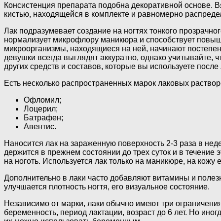
Консистенция препарата подобна декоративной основе. В
кистью, находящейся в комплекте и равномерно распредел
Лак подразумевает создание на ногтях тонкого прозрачног
нормализует микрофлору маникюра и способствует повыше
микроорганизмы, находящиеся на ней, начинают постепенн
девушки всегда выглядят аккуратно, однако учитывайте, 
других средств и составов, которые вы используете после 
Есть несколько распространенных марок лаковых раствор
Офломил;
Лоцерил;
Батрафен;
Авентис.
Наносится лак на зараженную поверхность 2-3 раза в неде
держится в прежнем состоянии до трех суток и в течение
на ноготь. Используется лак только на маникюре, на кожу е
Дополнительно в лаки часто добавляют витамины и полез
улучшается плотность ногтя, его визуальное состояние.
Независимо от марки, лаки обычно имеют три ограничения
беременность, период лактации, возраст до 6 лет. Но иног