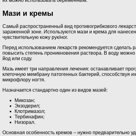
их можно использовать беременным.
Мази и кремы
Самый распространенный вид противогрибкового лекарства
зараженной зоне. Используются мази и крема для нанес
чувствительную кожу рук/ног.
Перед использованием лекарств рекомендуется сделать 
повысить степень проникновения раствора. В воду можно 
йод или соду.
Мазь имеет три направления лечения: останавливает про
клеточную мембрану патогенных бактерий, способствуя их
микрофлору ногтя.
Назначается стандартно один из видов мазей:
Микозан;
Экзодерил;
Клотримазол;
Тербинафин;
Низорал.
Основная особенность кремов – нужно предварительно уде