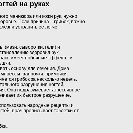
гтей на руках
ого маникюра или кожи рук, нужно
доровье. Если причина – грибок, важно
олезни устранить ее легче.
(мази, сыворотки, гели) и
сстановлению здоровья рук,
днако имеет побочные эффекты и
ушки.
ать основу для лечения. Дома
омпрессы, ванночки, примочки,
яется грибок за несколько недель.
тального разрушения ногтей,
ия. Она подразумевает агрессивное
ечивает их быстрое разрушение.
спользовать народные рецепты и
гтей, врач прописывает таблетки от
бка.