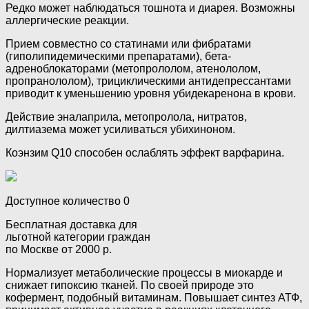
Редко может наблюдаться тошнота и диарея. Возможны
аллергические реакции.
Прием совместно со статинами или фибратами
(гиполипидемическими препаратами), бета-
адреноблокаторами (метопрололом, атенололом,
пропранололом), трициклическими антидепрессантами
приводит к уменьшению уровня убидекаренона в крови.
Действие эналаприла, метопролола, нитратов,
дилтиазема может усиливаться убихиноном.
Коэнзим Q10 способен ослаблять эффект варфарина.
Доступное количество 0
Бесплатная доставка для
льготной категории граждан
по Москве от 2000 р.
Нормализует метаболические процессы в миокарде и
снижает гипоксию тканей. По своей природе это
кофермент, подобный витаминам. Повышает синтез АТФ,