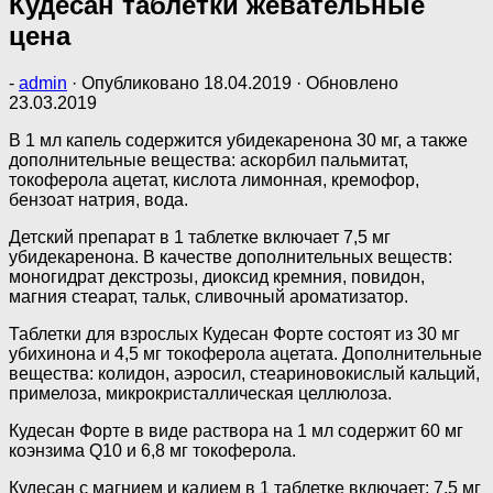
Кудесан таблетки жевательные
цена
-
admin
· Опубликовано
18.04.2019
· Обновлено
23.03.2019
В 1 мл капель содержится убидекаренона 30 мг, а также
дополнительные вещества: аскорбил пальмитат,
токоферола ацетат, кислота лимонная, кремофор,
бензоат натрия, вода.
Детский препарат в 1 таблетке включает 7,5 мг
убидекаренона. В качестве дополнительных веществ:
моногидрат декстрозы, диоксид кремния, повидон,
магния стеарат, тальк, сливочный ароматизатор.
Таблетки для взрослых Кудесан Форте состоят из 30 мг
убихинона и 4,5 мг токоферола ацетата. Дополнительные
вещества: колидон, аэросил, стеариновокислый кальций,
примелоза, микрокристаллическая целлюлоза.
Кудесан Форте в виде раствора на 1 мл содержит 60 мг
коэнзима Q10 и 6,8 мг токоферола.
Кудесан с магнием и калием в 1 таблетке включает: 7,5 мг