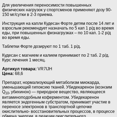
Для увеличения переносимости повышенных
физических нагрузок у спортсменов применяют дозу 90-
150 мг/сутки в 2-3 приема.
Инструкция на капли Кудесан Форте детям после 14 лет и
взрослым рекомендует назначать по 5 кап 1 р/д во время
еды, при повышенных физнагрузках – по 10 кап. 1-2 р/д
во время еды.
Таблетки Форте дозируют по 1 таб. 1 р/д.
Кудесан с магнием и калием принимают по 2 таб. 2 р/д.
Курс лечения 1 месяц.
Артикул товара:
VR7IJH
Цена:
68,6
Препарат, нормализующий метаболизм миокарда,
уменьшающий гипоксию тканей. Убидекаренон (коэнзим
Q
, убихинон) — природное вещество, являющееся
10
витаминоподобным коферментом. Убидекаренон
является эндогенным субстратом, принимает участие в
переносе электронов в транспортной цепочке
окислительно- восстановительных процессов, в процессе
обмена энергии, в реакции окислительного