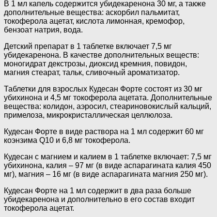
В 1 мл капель содержится убидекаренона 30 мг, а также
дополнительные вещества: аскорбил пальмитат,
токоферола ацетат, кислота лимонная, кремофор,
бензоат натрия, вода.
Детский препарат в 1 таблетке включает 7,5 мг
убидекаренона. В качестве дополнительных веществ:
моногидрат декстрозы, диоксид кремния, повидон,
магния стеарат, тальк, сливочный ароматизатор.
Таблетки для взрослых Кудесан Форте состоят из 30 мг
убихинона и 4,5 мг токоферола ацетата. Дополнительные
вещества: колидон, аэросил, стеариновокислый кальций,
примелоза, микрокристаллическая целлюлоза.
Кудесан Форте в виде раствора на 1 мл содержит 60 мг
коэнзима Q10 и 6,8 мг токоферола.
Кудесан с магнием и калием в 1 таблетке включает: 7,5 мг
убихинона, калия – 97 мг (в виде аспарагината калия 450
мг), магния – 16 мг (в виде аспарагината магния 250 мг).
Кудесан Форте на 1 мл содержит в два раза больше
убидекаренона и дополнительно в его состав входит
токоферола ацетат.