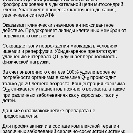
фосфорилирования в дыхательной цепи митохондрий
клеток. Участвует в процессах клеточного дыхания,
увеличивая синтез АТФ.
Оказывает клинически значимое антиоксидантное
действие. Предохраняет липиды клеточных мембран от
перекисного окисления.
Сокращает зону повреждения миокарда в условиях
ишемии и реперфузии. Убидекаренон препятствует
удлинению интервала QT, улучшает переносимость
физической нагрузки.
За счет эндогенного синтеза 100% удовлетворение
потребности организма в коэнзиме Q
происходит
10
только до 20-летнего возраста. Концентрация коэнзима
Q
снижается у пациентов пожилого возраста, а также
10
при различных заболеваниях как у взрослых, так и у
детей.
Данные о фармакокинетике препарата не
предоставлены.
Для профилактики и в составе комплексной терапии
различных заболеваний сердечно-сосудистой системы: