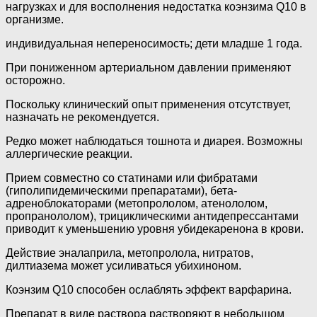
нагрузках и для восполнения недостатка коэнзима Q10 в
организме.
индивидуальная непереносимость; дети младше 1 года.
При пониженном артериальном давлении применяют
осторожно.
Поскольку клинический опыт применения отсутствует,
назначать не рекомендуется.
Редко может наблюдаться тошнота и диарея. Возможны
аллергические реакции.
Прием совместно со статинами или фибратами
(гиполипидемическими препаратами), бета-
адреноблокаторами (метопрололом, атенололом,
пропранололом), трициклическими антидепрессантами
приводит к уменьшению уровня убидекаренона в крови.
Действие эналаприла, метопролола, нитратов,
дилтиазема может усиливаться убихиноном.
Коэнзим Q10 способен ослаблять эффект варфарина.
Препарат в виде раствора растворяют в небольшом