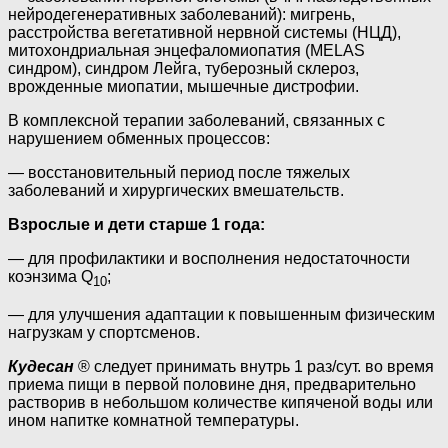
нейродегенеративных заболеваний): мигрень,
расстройства вегетативной нервной системы (НЦД),
митохондриальная энцефаломиопатия (MELAS
синдром), синдром Лейга, туберозный склероз,
врожденные миопатии, мышечные дистрофии.
В комплексной терапии заболеваний, связанных с
нарушением обменных процессов:
— восстановительный период после тяжелых
заболеваний и хирургических вмешательств.
Взрослые и дети старше 1 года:
— для профилактики и восполнения недостаточности
коэнзима Q
;
10
— для улучшения адаптации к повышенным физическим
нагрузкам у спортсменов.
Кудесан
® следует принимать внутрь 1 раз/сут. во время
приема пищи в первой половине дня, предварительно
растворив в небольшом количестве кипяченой воды или
ином напитке комнатной температуры.