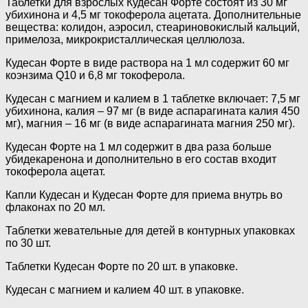
Таблетки для взрослых Кудесан Форте состоят из 30 мг
убихинона и 4,5 мг токоферола ацетата. Дополнительные
вещества: колидон, аэросил, стеариновокислый кальций,
примелоза, микрокристаллическая целлюлоза.
Кудесан Форте в виде раствора на 1 мл содержит 60 мг
коэнзима Q10 и 6,8 мг токоферола.
Кудесан с магнием и калием в 1 таблетке включает: 7,5 мг
убихинона, калия – 97 мг (в виде аспарагината калия 450
мг), магния – 16 мг (в виде аспарагината магния 250 мг).
Кудесан Форте на 1 мл содержит в два раза больше
убидекаренона и дополнительно в его состав входит
токоферола ацетат.
Капли Кудесан и Кудесан Форте для приема внутрь во
флаконах по 20 мл.
Таблетки жевательные для детей в контурных упаковках
по 30 шт.
Таблетки Кудесан Форте по 20 шт. в упаковке.
Кудесан с магнием и калием 40 шт. в упаковке.