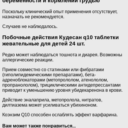
беременности и кормлении грудью
Поскольку клинический опыт применения отсутствует,
назначать не рекомендуется.
Случаев не наблюдалось.
Побочные действия Кудесан q10 таблетки
жевательные для детей 24 шт.
Редко может наблюдаться тошнота и диарея. Возможны
аллергические реакции.
Прием совместно со статинами или фибратами
(гиполипидемическими препаратами), бета-
адреноблокаторами (метопрололом, атенололом,
пропранололом), трициклическими антидепрессантами
приводит к уменьшению уровня убидекаренона в крови.
Действие эналаприла, метопролола, нитратов,
дилтиазема может усиливаться убихиноном.
Коэнзим Q10 способен ослаблять эффект варфарина.
Вам может также понравиться...