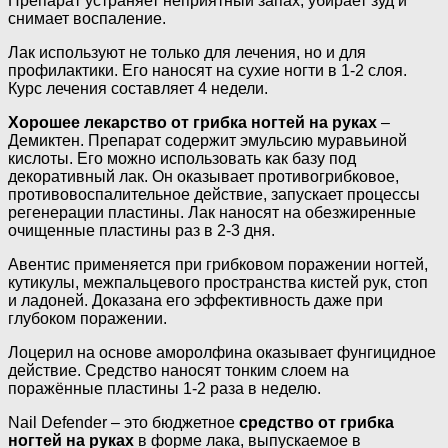
Препарат устраняет неприятный запах, убирает зуд и
снимает воспаление.
Лак используют не только для лечения, но и для
профилактики. Его наносят на сухие ногти в 1-2 слоя.
Курс лечения составляет 4 недели.
Хорошее лекарство от грибка ногтей на руках
–
Демиктен. Препарат содержит эмульсию муравьиной
кислоты. Его можно использовать как базу под
декоративный лак. Он оказывает противогрибковое,
противовоспалительное действие, запускает процессы
регенерации пластины. Лак наносят на обезжиренные
очищенные пластины раз в 2-3 дня.
Авентис применяется при грибковом поражении ногтей,
кутикулы, межпальцевого пространства кистей рук, стоп
и ладоней. Доказана его эффективность даже при
глубоком поражении.
Лоцерил на основе аморолфина оказывает фунгицидное
действие. Средство наносят тонким слоем на
поражённые пластины 1-2 раза в неделю.
Nail Defender – это бюджетное
средство от грибка
ногтей на руках
в форме лака, выпускаемое в