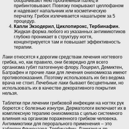
оборачивают нею проблемный палец и
прибинтовывают. Повязку покрывают целлофаном
и надевают напальчник или косметическую
перчатку. Грибок излечивается нашатырем за 5
процедур.
Капли Экзодерил, Циклопирокс, Тербинафин.
Жидкая форма любого из указанных антимикотиков
глубоко проникает в структуру ногтя,
концентрируется там и повышает эффективность
терапии.
Лаки относятся к дорогим средствам лечения ногтевого
грибка, но, как правило, они безвредно для всего
организма губят патогенную флору. Лоцерил, Демиктен,
Батрафен и прочие лаки для лечения онихомикоза имеют
противопоказания. Поэтому использовать их без ведома
врача не стоит. Лечебные лаки бывают бесцветными, но
использовать их в качестве декоративного покрытия
нельзя.
Таблетки при лечении грибковой инфекции на ногтях рук
борются с болезнью изнутри. Дерматологи включают их в
комплексную терапию онихомикоза с целью системного
влияния на организм пораженного грибком человека.
Антимикотики для перорального применения – это
таблетки Флуконазол, Тербинафин, Ламизил и др.