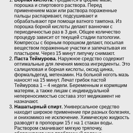
порошка и спиртового раствора. Перед
применением мази или раствора пораженные
пальцы распаривают, подсушивают и
обрабатывают при помощи ватного тампона. Из
порошка борной кислоты делают ванночки с
периодичностью раз в 3 дня. Общее количество
процедур зависит от текущей стадии патологии.
Компрессы с борным порошком делают, посыпая
веществом пораженные участки и запечатывая их
пластырем. Через 15 минут липучку снимают.
Паста Теймурова.
Наружное средство содержит
оптимальные для лечения микоза ингредиенты. Это
салициловая и борная кислоты, оксид цинка,
формальдегид, метенамин. На больной ноготь мазь
наносят на 15 минут. Лечат грибок пастой
Теймурова 1 – 4 недели. Беременным и кормящим
матерям, а также лицам с индивидуальной
непереносимостью состава этот медикамент не
назначают.
Нашатырный спирт.
Универсальное средство
находит широкое применение при разных болезнях,
и онихомикоз не исключение. Химическую жидкость
разводят в пропорции 15 г на 1 стакан воды.
Раствором смачивают мягкую тряпочку,