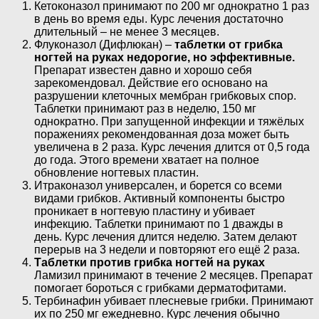
Кетоконазол принимают по 200 мг однократно 1 раз
в день во время еды. Курс лечения достаточно
длительный – не менее 3 месяцев.
Флуконазол (Дифлюкан) –
таблетки от грибка
ногтей на руках недорогие, но эффективные.
Препарат известен давно и хорошо себя
зарекомендовал. Действие его основано на
разрушении клеточных мембран грибковых спор.
Таблетки принимают раз в неделю, 150 мг
однократно. При запущенной инфекции и тяжёлых
поражениях рекомендованная доза может быть
увеличена в 2 раза. Курс лечения длится от 0,5 года
до года. Этого времени хватает на полное
обновление ногтевых пластин.
Итраконазол универсален, и борется со всеми
видами грибков. Активный компоненты быстро
проникает в ногтевую пластину и убивает
инфекцию. Таблетки принимают по 1 дважды в
день. Курс лечения длится неделю. Затем делают
перерыв на 3 недели и повторяют его ещё 2 раза.
Таблетки против грибка ногтей на руках
Ламизил принимают в течение 2 месяцев. Препарат
помогает бороться с грибками дерматофитами.
Тербинафин убивает плесневые грибки. Принимают
их по 250 мг ежедневно. Курс лечения обычно