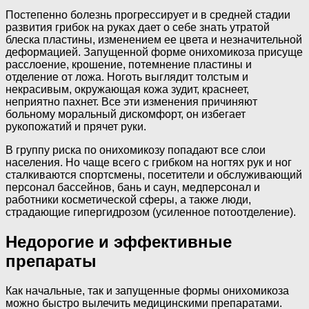
Постепенно болезнь прогрессирует и в средней стадии
развития грибок на руках дает о себе знать утратой
блеска пластины, изменением ее цвета и незначительной
деформацией. Запущенной форме онихомикоза присуще
расслоение, крошение, потемнение пластины и
отделение от ложа. Ноготь выглядит толстым и
некрасивым, окружающая кожа зудит, краснеет,
неприятно пахнет. Все эти изменения причиняют
больному моральный дискомфорт, он избегает
рукопожатий и прячет руки.
В группу риска по онихомикозу попадают все слои
населения. Но чаще всего с грибком на ногтях рук и ног
сталкиваются спортсмены, посетители и обслуживающий
персонал бассейнов, бань и саун, медперсонал и
работники косметической сферы, а также люди,
страдающие гипергидрозом (усиленное потоотделение).
Недорогие и эффективные
препараты
Как начальные, так и запущенные формы онихомикоза
можно быстро вылечить медицинскими препаратами.