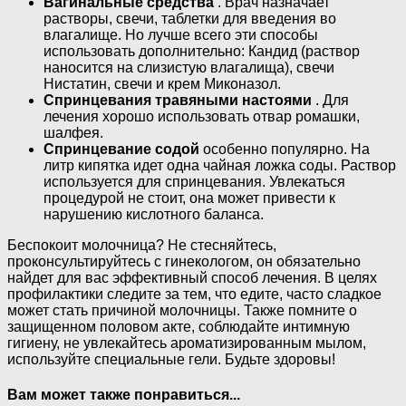
Вагинальные средства
. Врач назначает
растворы, свечи, таблетки для введения во
влагалище. Но лучше всего эти способы
использовать дополнительно: Кандид (раствор
наносится на слизистую влагалища), свечи
Нистатин, свечи и крем Миконазол.
Спринцевания травяными настоями
. Для
лечения хорошо использовать отвар ромашки,
шалфея.
Спринцевание содой
особенно популярно. На
литр кипятка идет одна чайная ложка соды. Раствор
используется для спринцевания. Увлекаться
процедурой не стоит, она может привести к
нарушению кислотного баланса.
Беспокоит молочница? Не стесняйтесь,
проконсультируйтесь с гинекологом, он обязательно
найдет для вас эффективный способ лечения. В целях
профилактики следите за тем, что едите, часто сладкое
может стать причиной молочницы. Также помните о
защищенном половом акте, соблюдайте интимную
гигиену, не увлекайтесь ароматизированным мылом,
используйте специальные гели. Будьте здоровы!
Вам может также понравиться...