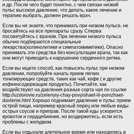
и др. После чего будет понятно, с чем связан низкий
пульс высокое давление, что делать, какое лечение и
терапию выбрать, должен решать врач.
Если вы не знаете, что принимать при низком пульсе, не
бросайтесь на все препараты сразу. Сперва
посоветуйтесь с врачом. При лечении низкого пульса
обычно подбираются специальные
лекарства(холинолитики и симпатомиметики). Опасно
принимать эти средства без консультации врача, так как
они могут приводить к нарушению сердечного ритма.
Если вы ищите способ, как повысить пульс при низком
давлении, попробуйте начать прием легких
тонизирующих средств, таких как чай, кофе ( и другие
кофеинсодержащие продукты). Почитайте, как
воздействуют на давления разные сорта чая по ссылке
http://uzdorovie.ru/zelenyiy-chay-povyishaet-ili-ponizhaet-
davlenie.html Хорошо поднимает давление и пульс прием
острой пищи, например красный перец или любые виды
острых соусов и приправ. После такой еды ускорится
кровоток и сердцебиение, но воздержитесь, если есть
проблемы с желудком.
Если вы отдыхали длительное время или находились в