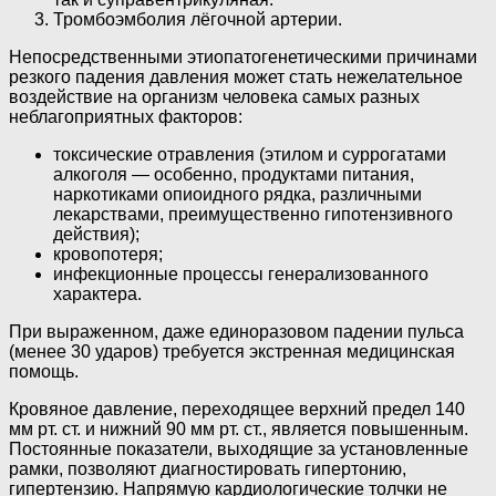
Тромбоэмболия лёгочной артерии.
Непосредственными этиопатогенетическими причинами
резкого падения давления может стать нежелательное
воздействие на организм человека самых разных
неблагоприятных факторов:
токсические отравления (этилом и суррогатами
алкоголя — особенно, продуктами питания,
наркотиками опиоидного рядка, различными
лекарствами, преимущественно гипотензивного
действия);
кровопотеря;
инфекционные процессы генерализованного
характера.
При выраженном, даже единоразовом падении пульса
(менее 30 ударов) требуется экстренная медицинская
помощь.
Кровяное давление, переходящее верхний предел 140
мм рт. ст. и нижний 90 мм рт. ст., является повышенным.
Постоянные показатели, выходящие за установленные
рамки, позволяют диагностировать гипертонию,
гипертензию. Напрямую кардиологические толчки не