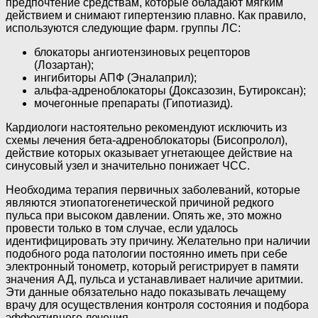
предпочтение средствам, которые обладают мягким
действием и снимают гипертензию плавно. Как правило,
используются следующие фарм. группы ЛС:
блокаторы ангиотензиновых рецепторов
(Лозартан);
ингибиторы АПФ (Эналаприл);
альфа-адреноблокаторы (Доксазозин, Бутироксан);
мочегонные препараты (Гипотиазид).
Кардиологи настоятельно рекомендуют исключить из
схемы лечения бета-адреноблокаторы (Бисопролол),
действие которых оказывает угнетающее действие на
синусовый узел и значительно понижает ЧСС.
Необходима терапия первичных заболеваний, которые
являются этиопатогенетической причиной редкого
пульса при высоком давлении. Опять же, это можно
провести только в том случае, если удалось
идентифицировать эту причину. Желательно при наличии
подобного рода патологии постоянно иметь при себе
электронный тонометр, который регистрирует в памяти
значения АД, пульса и устанавливает наличие аритмии.
Эти данные обязательно надо показывать лечащему
врачу для осуществления контроля состояния и подбора
эффективного лечения.