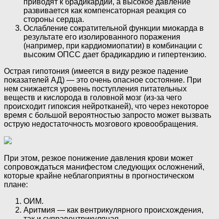
приводят к брадикардии, а высокое давление
развивается как компенсаторная реакция со
стороны сердца.
Ослабление сократительной функции миокарда в
результате его изолированного поражения
(например, при кардиомиопатии) в комбинации с
высоким ОПСС дает брадикардию и гипертензию.
Острая гипотония (имеется в виду резкое падение
показателей АД) — это очень опасное состояние. При
нем снижается уровень поступления питательных
веществ и кислорода в головной мозг (из-за чего
происходит гипоксия нейротканей), что через некоторое
время с большой вероятностью запросто может вызвать
острую недостаточность мозгового кровообращения.
При этом, резкое понижение давления крови может
сопровождаться манифестом следующих осложнений,
которые крайне неблагоприятны в прогностическом
плане:
ОИМ.
Аритмия — как вентрикулярного происхождения,
так и суправентрикуляная.