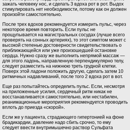
зажать человеку нос, и сделать 3 вдоха рот в рот. Выдох
стимулировать нет необходимости, потому как он должен
произойти самостоятельно.
После трех вдохов рекомендуется измерить пульс, через
некоторое время повторить. Если пульс не
прощупывается на магистральных сосудах (лучше всего
проверять на сонных артериях), то этот симптом может с
высокой степенью достоверности свидетельствовать о
приближающейся или уже произошедшей остановке
сердца. Нужно сразу же выполнить непрямой массаж —
для этого ладонь, направленную перпендикулярно телу,
следует разместить на нижнюю треть грудной клетки.
Поверх этой ладони положить другую, сделать затем 10
ритмичных надавливаний, после того 2 вдоха рот в вот.
Еще раз попытайтесь определить пульс. Если, несмотря
на приложенные усилия, сердечный ритм никак не
восстанавливается самостоятельно, или нестабилен,
реанимационные мероприятия рекомендуется проводить
вплоть до приезда «скорой».
Если же у пациента, страдающего гипертонией на фоне
брадикардии, давление надо сбить срочно, то ему
следует ввести внутримышечно раствор Сульфата