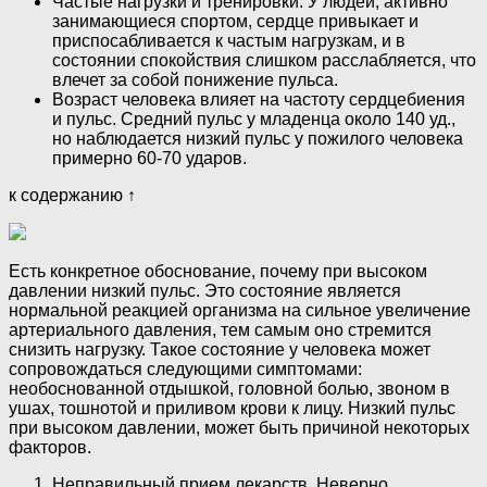
Частые нагрузки и тренировки. У людей, активно
занимающиеся спортом, сердце привыкает и
приспосабливается к частым нагрузкам, и в
состоянии спокойствия слишком расслабляется, что
влечет за собой понижение пульса.
Возраст человека влияет на частоту сердцебиения
и пульс. Средний пульс у младенца около 140 уд.,
но наблюдается низкий пульс у пожилого человека
примерно 60-70 ударов.
к содержанию ↑
Есть конкретное обоснование, почему при высоком
давлении низкий пульс. Это состояние является
нормальной реакцией организма на сильное увеличение
артериального давления, тем самым оно стремится
снизить нагрузку. Такое состояние у человека может
сопровождаться следующими симптомами:
необоснованной отдышкой, головной болью, звоном в
ушах, тошнотой и приливом крови к лицу. Низкий пульс
при высоком давлении, может быть причиной некоторых
факторов.
Неправильный прием лекарств. Неверно