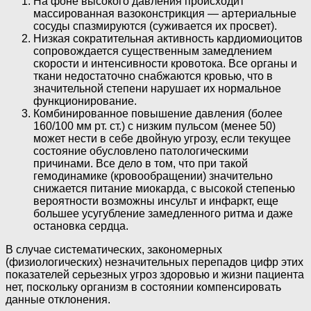
На фоне высокого давления происходит
массированная вазоконстрикция — артериальные
сосуды спазмируются (суживается их просвет).
Низкая сократительная активность кардиомиоцитов
сопровождается существенным замедлением
скорости и интенсивности кровотока. Все органы и
ткани недостаточно снабжаются кровью, что в
значительной степени нарушает их нормальное
функционирование.
Комбинированное повышение давления (более
160/100 мм рт. ст.) с низким пульсом (менее 50)
может нести в себе двойную угрозу, если текущее
состояние обусловлено патологическими
причинами. Все дело в том, что при такой
гемодинамике (кровообращении) значительно
снижается питание миокарда, с высокой степенью
вероятности возможны инсульт и инфаркт, еще
большее усугубление замедленного ритма и даже
остановка сердца.
В случае систематических, закономерных
(физиологических) незначительных перепадов цифр этих
показателей серьезных угроз здоровью и жизни пациента
нет, поскольку организм в состоянии компенсировать
данные отклонения.