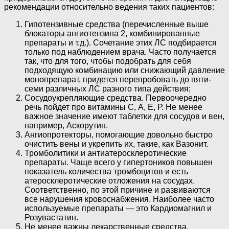
рекомендации относительно ведения таких пациентов:
Гипотензивные средства (перечисленные выше
блокаторы ангиотензина 2, комбинированные
препараты и т.д.). Сочетание этих ЛС подбирается
только под наблюдением врача. Часто получается
так, что для того, чтобы подобрать для себя
подходящую комбинацию или снижающий давление
монопрепарат, придется перепробовать до пяти-
семи различных ЛС разного типа действия;
Сосудоукрепляющие средства. Первоочередно
речь пойдет про витамины С, А, Е, Р. Не менее
важное значение имеют таблетки для сосудов и вен,
например, Аскорутин.
Ангиопротекторы, помогающие довольно быстро
очистить вены и укрепить их, такие, как Вазонит.
Тромболитики и антиатеросклеротические
препараты. Чаще всего у гипертоников повышен
показатель количества тромбоцитов и есть
атеросклеротические отложения на сосудах.
Соответственно, по этой причине и развиваются
все нарушения кровоснабжения. Наиболее часто
используемые препараты — это Кардиомагнил и
Розувастатин.
Не менее важны лекарственные средства,