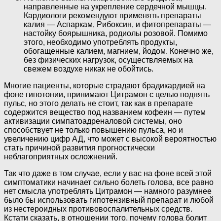
направленные на укрепление сердечной мышцы.
Кардиологи рекомендуют применять препараты
калия — Аспаркам, Рибоксин, и фитопрепараты —
настойку боярышника, родиолы розовой. Помимо
этого, необходимо употреблять продукты,
обогащенные калием, магнием, йодом. Конечно же,
без физических нагрузок, осуществляемых на
свежем воздухе никак не обойтись.
Многие пациенты, которые страдают брадикардией на
фоне гипотонии, принимают Цитрамон с целью поднять
пульс, но этого делать не стоит, так как в препарате
содержится вещество под названием кофеин — путем
активизации симпатоадреналовой системы, оно
способствует не только повышению пульса, но и
увеличению цифр АД, что может с высокой вероятностью
стать причиной развития прогностически
неблагоприятных осложнений.
Так что даже в том случае, если у вас на фоне всей этой
симптоматики начинает сильно болеть голова, все равно
нет смысла употреблять Цитрамон — намного разумнее
было бы использовать гипотензивный препарат и любой
из нестероидных противовоспалительных средств.
Кстати сказать, в отношении того, почему голова болит