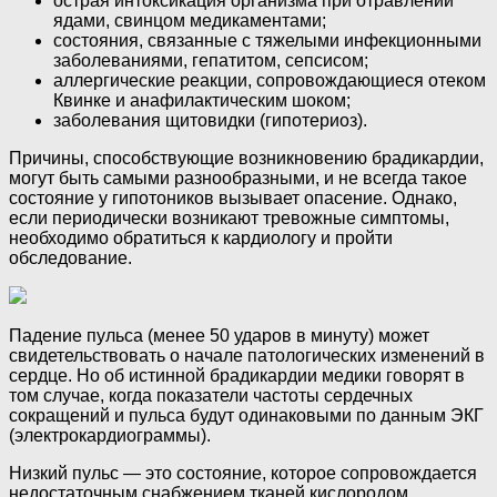
острая интоксикация организма при отравлении
ядами, свинцом медикаментами;
состояния, связанные с тяжелыми инфекционными
заболеваниями, гепатитом, сепсисом;
аллергические реакции, сопровождающиеся отеком
Квинке и анафилактическим шоком;
заболевания щитовидки (гипотериоз).
Причины, способствующие возникновению брадикардии,
могут быть самыми разнообразными, и не всегда такое
состояние у гипотоников вызывает опасение. Однако,
если периодически возникают тревожные симптомы,
необходимо обратиться к кардиологу и пройти
обследование.
Падение пульса (менее 50 ударов в минуту) может
свидетельствовать о начале патологических изменений в
сердце. Но об истинной брадикардии медики говорят в
том случае, когда показатели частоты сердечных
сокращений и пульса будут одинаковыми по данным ЭКГ
(электрокардиограммы).
Низкий пульс — это состояние, которое сопровождается
недостаточным снабжением тканей кислородом