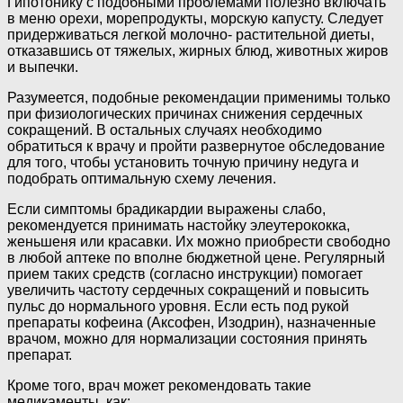
Гипотонику с подобными проблемами полезно включать
в меню орехи, морепродукты, морскую капусту. Следует
придерживаться легкой молочно- растительной диеты,
отказавшись от тяжелых, жирных блюд, животных жиров
и выпечки.
Разумеется, подобные рекомендации применимы только
при физиологических причинах снижения сердечных
сокращений. В остальных случаях необходимо
обратиться к врачу и пройти развернутое обследование
для того, чтобы установить точную причину недуга и
подобрать оптимальную схему лечения.
Если симптомы брадикардии выражены слабо,
рекомендуется принимать настойку элеутерококка,
женьшеня или красавки. Их можно приобрести свободно
в любой аптеке по вполне бюджетной цене. Регулярный
прием таких средств (согласно инструкции) помогает
увеличить частоту сердечных сокращений и повысить
пульс до нормального уровня. Если есть под рукой
препараты кофеина (Аксофен, Изодрин), назначенные
врачом, можно для нормализации состояния принять
препарат.
Кроме того, врач может рекомендовать такие
медикаменты, как: