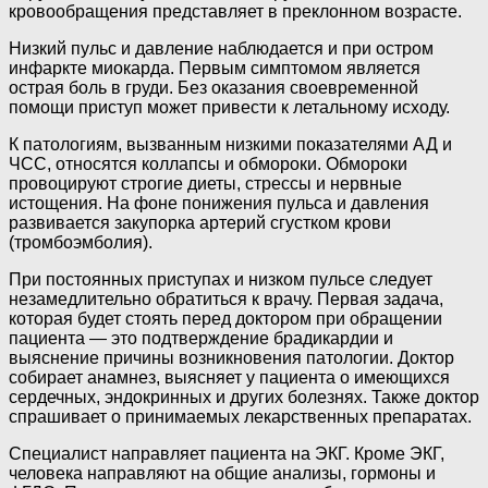
кровообращения представляет в преклонном возрасте.
Низкий пульс и давление наблюдается и при остром
инфаркте миокарда. Первым симптомом является
острая боль в груди. Без оказания своевременной
помощи приступ может привести к летальному исходу.
К патологиям, вызванным низкими показателями АД и
ЧСС, относятся коллапсы и обмороки. Обмороки
провоцируют строгие диеты, стрессы и нервные
истощения. На фоне понижения пульса и давления
развивается закупорка артерий сгустком крови
(тромбоэмболия).
При постоянных приступах и низком пульсе следует
незамедлительно обратиться к врачу. Первая задача,
которая будет стоять перед доктором при обращении
пациента — это подтверждение брадикардии и
выяснение причины возникновения патологии. Доктор
собирает анамнез, выясняет у пациента о имеющихся
сердечных, эндокринных и других болезнях. Также доктор
спрашивает о принимаемых лекарственных препаратах.
Специалист направляет пациента на ЭКГ. Кроме ЭКГ,
человека направляют на общие анализы, гормоны и