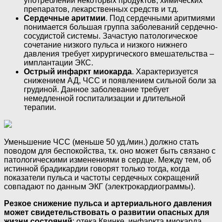
употреблении некоторых продуктов, химических
препаратов, лекарственных средств и т.д.
Сердечные аритмии
. Под сердечными аритмиями
понимается большая группа заболеваний сердечно-
сосудистой системы. Зачастую патологическое
сочетание низкого пульса и низкого нижнего
давления требует хирургического вмешательства –
имплантации ЭКС.
Острый инфаркт миокарда
. Характеризуется
снижением АД, ЧСС и появлением сильной боли за
грудиной. Данное заболевание требует
немедленной госпитализации и длительной
терапии.
Уменьшение ЧСС (меньше 50 уд./мин.) должно стать
поводом для беспокойства, т.к. оно может быть связано с
патологическими изменениями в сердце. Между тем, об
истинной брадикардии говорят только тогда, когда
показатели пульса и частоты сердечных сокращений
совпадают по данным ЭКГ (электрокардиограммы).
Резкое снижение пульса и артериального давления
может свидетельствовать о развитии опасных для
жизни состояний
: отека Квинке, инфаркта миокарда,