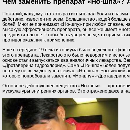
Чем заменить препарат «Но-шпа»?
Пожалуй, каждому, кто хоть раз испытывал боли и спазмы
действию, известен не всем. Большинство людей больше 
болей. Многие принимают «Но-шпу» при любом спазме, наз
высокую эффективность препарата, он все же имеет много
предпочтительнее. Чтобы быть уверенным, что прием этих 
противопоказания к применению.
Еще в середине 19 века из опиума было выделено эффек
этого препарата. Лекарство это было недорогим и исполь
основе стали выпускаться два аналогичных лекарства. В
«Дротаверина гидрохлорид». Сама «Но-шпа» более популя
поэтому не всем доступна сейчас «Но-шпа». Российский а
которые попробовали заменить «Но-шпу» «Дротаверином» 
Основное действующее вещество «Но-шпы» — дротаверин.
мускулатуры внутренних органов. Это отражено даже в наз