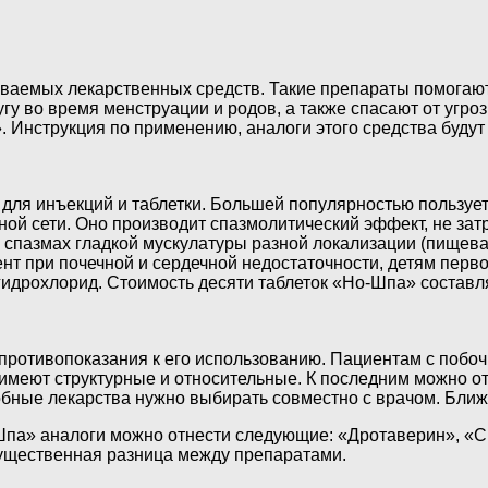
ваемых лекарственных средств. Такие препараты помогают
у во время менструации и родов, а также спасают от угр
 Инструкция по применению, аналоги этого средства будут
для инъекций и таблетки. Большей популярностью пользует
чной сети. Оно производит спазмолитический эффект, не за
и спазмах гладкой мускулатуры разной локализации (пищев
нт при почечной и сердечной недостаточности, детям перв
идрохлорид. Стоимость десяти таблеток «Но-Шпа» составля
ть противопоказания к его использованию. Пациентам с поб
и имеют структурные и относительные. К последним можно
бные лекарства нужно выбирать совместно с врачом. Ближ
па» аналоги можно отнести следующие: «Дротаверин», «С
 существенная разница между препаратами.