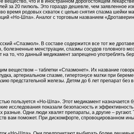
ее вещество, что и в иностранном дорогостоящем лекарстве
лей за 20 пилюль. Это гораздо дешевле, чем заявленное из
во время родовых схваток с целью снятия спазма шейки ма
екций «Но-Шпа». Аналог с торговым названием «Дротаверин»
ский «Спазмол». В составе содержится все тот же дротаве
, болезненные менструации, спазмы сосудов головного мозг
т на то, что данный медикамент запрещено употреблять б
им веществом – таблетки «Спазмонет». Их название говори
елудка, артериальном спазме, гипертонусе матки при бере
зию предстательной железы. Детям до 6 лет препарат без 
тью пользуется «Но-Шпа». Этот медикамент назначается б
ие исследования показали безопасность и эффективность э
х разные. Одни люди хвалят препараты, а другие – ругают.
ств вам поможет. При дискомфорте, спровоцированном ины
леток «Но-Шпа». Они предпочитают выбирать более дешевые