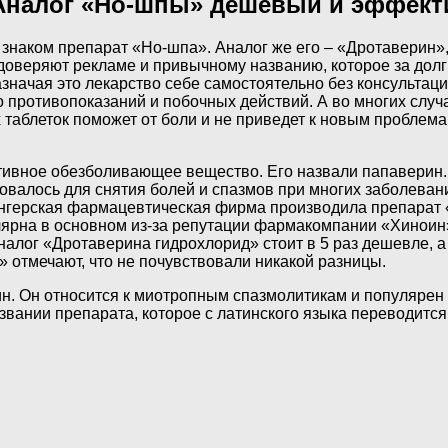
 Аналог «Но-шпы» дешевый и эффек
, знаком препарат «Но-шпа». Аналог же его – «Дротаверин»
доверяют рекламе и привычному названию, которое за дол
начая это лекарство себе самостоятельно без консультаци
 противопоказаний и побочных действий. А во многих случа
таблеток поможет от боли и не приведет к новым проблемам
тивное обезболивающее вещество. Его назвали папаверин.
зовалось для снятия болей и спазмов при многих заболеван
енгерская фармацевтическая фирма производила препарат «
рна в основном из-за репутации фармакомпании «Хиноин».
налог «Дротаверина гидрохлорид» стоит в 5 раз дешевле, а
отмечают, что не почувствовали никакой разницы.
 Он относится к миотропным спазмолитикам и популярен и
вании препарата, которое с латинского языка переводится,