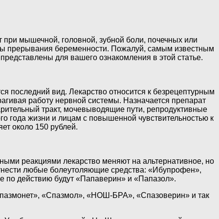
 при мышечной, головной, зубной боли, почечных или
озы прерывания беременности. Пожалуй, самым известным
 представлены для вашего ознакомления в этой статье.
ся последний вид. Лекарство относится к безрецептурным
трагивая работу нервной системы. Назначается препарат
арительный тракт, мочевыводящие пути, репродуктивные
ого года жизни и лицам с повышенной чувствительностью к
ет около 150 рублей.
очными реакциями лекарство меняют на альтернативное, но
 отнести любые болеутоляющие средства: «Ибупрофен»,
е по действию будут «Папаверин» и «Папазол».
пазмонет», «Спазмол», «НОШ-БРА», «Спазоверин» и так