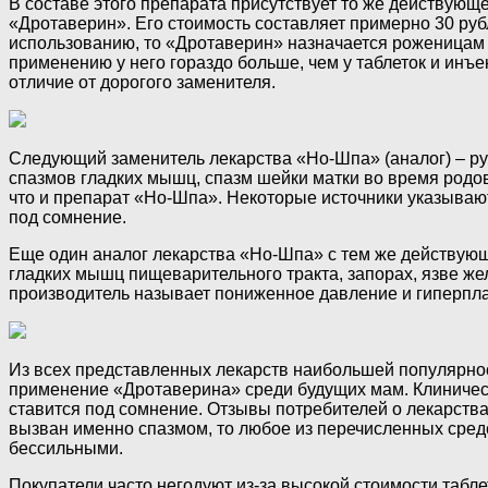
В составе этого препарата присутствует то же действующ
«Дротаверин». Его стоимость составляет примерно 30 руб
использованию, то «Дротаверин» назначается роженицам 
применению у него гораздо больше, чем у таблеток и инъ
отличие от дорогого заменителя.
Следующий заменитель лекарства «Но-Шпа» (аналог) – рус
спазмов гладких мышц, спазм шейки матки во время родов
что и препарат «Но-Шпа». Некоторые источники указываю
под сомнение.
Еще один аналог лекарства «Но-Шпа» с тем же действующ
гладких мышц пищеварительного тракта, запорах, язве ж
производитель называет пониженное давление и гиперпла
Из всех представленных лекарств наибольшей популярнос
применение «Дротаверина» среди будущих мам. Клиническ
ставится под сомнение. Отзывы потребителей о лекарства
вызван именно спазмом, то любое из перечисленных сред
бессильными.
Покупатели часто негодуют из-за высокой стоимости таб