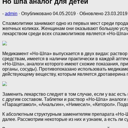
Но шпа аналог для детей
-
admin
· Опубликовано
04.05.2019
· Обновлено
23.03.2019
Спазмолитики занимают одно из первых мест среди прода
желчных коликах. Женщинам они оказывают большую услуг
лекарством среди всех спазмолитиков является «Но-Шпа».
Медикамент «Но-Шпа» выпускается в двух видах: раствор 
средствам, имеется в наличии практически в каждой апте
«Но-Шпа», аналоги которого имеют схожие показания, пр
органы, сосуды). Противопоказано использовать медикаме
действующему веществу, которым является дротаверина г
Заменить лекарство следует в том случае, если у вас ес
с другим составом. Таблетки и раствор «Но-Шпа» аналог
«Парацетамол», «Анальгин», «Нимесил», «Кеторол». Подо
К абсолютным структурным заменителям препарата «Но-Ш
далее. Рассмотрим некоторые из них и узнаем, а есть ли