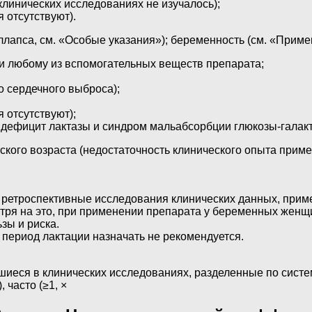
клинических исследованиях не изучалось);
 отсутствуют).
ллапса, см. «Особые указания»); беременность (см. «Прим
и любому из вспомогательных веществ препарата;
о сердечного выброса);
 отсутствуют);
дефицит лактазы и синдром мальабсорбции глюкозы-галакто
ского возраста (недостаточность клинического опыта прим
 ретроспективные исследования клинических данных, прим
отря на это, при применении препарата у беременных женщ
зы и риска.
 период лактации назначать не рекомендуется.
еся в клинических исследованиях, разделенные по систем
 часто (≥1, ×