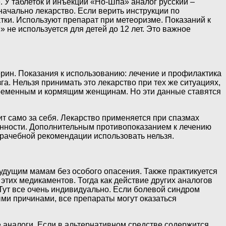
. У таблеток и инъекций «Но-Шпа» аналог русский –
начально лекарство. Если верить инструкции по
тки. Используют препарат при метеоризме. Показаний к
 не используется для детей до 12 лет. Это важное
рин. Показания к использованию: лечение и профилактика
а. Нельзя принимать это лекарство при тех же ситуациях,
еременным и кормящим женщинам. Но эти данные ставятся
т само за себя. Лекарство применяется при спазмах
менности. Дополнительным противопоказанием к лечению
врачебной рекомендации использовать нельзя.
удущим мамам без особого опасения. Также практикуется
тих медикаментов. Тогда как действие других аналогов
 Тут все очень индивидуально. Если болевой синдром
ми причинами, все препараты могут оказаться
 аналоги. Если в альтернативном средстве содержится