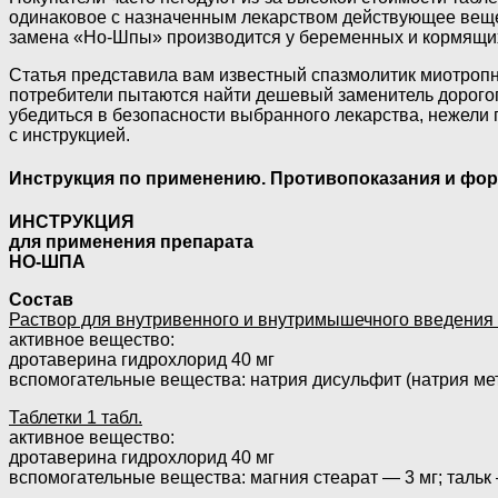
одинаковое с назначенным лекарством действующее вещес
замена «Но-Шпы» производится у беременных и кормящих
Статья представила вам известный спазмолитик миотропн
потребители пытаются найти дешевый заменитель дорогого
убедиться в безопасности выбранного лекарства, нежели
с инструкцией.
Инструкция по применению. Противопоказания и фор
ИНСТРУКЦИЯ
для применения препарата
НО-ШПА
Состав
Раствор для внутривенного и внутримышечного введения 1
активное вещество:
дротаверина гидрохлорид 40 мг
вспомогательные вещества: натрия дисульфит (натрия мет
Таблетки 1 табл.
активное вещество:
дротаверина гидрохлорид 40 мг
вспомогательные вещества: магния стеарат — 3 мг; тальк 