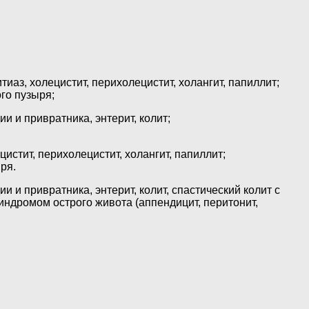
аз, холецистит, перихолецистит, холангит, папиллит;
го пузыря;
и и привратника, энтерит, колит;
стит, перихолецистит, холангит, папиллит;
ря.
 и привратника, энтерит, колит, спастический колит с
ндромом острого живота (аппендицит, перитонит,