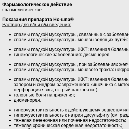
Фармакологическое действие
спазмолитическое.
Показания препарата Но-шпа®
Раствор для в/в и в/м введения:
спазмы гладкой мускулатуры, связанные с заболеван
спазмы гладкой мускулатуры мочевыводящих путей: н
спазмы гладкой мускулатуры ЖКТ: язвенная болезнь ж
гинекологические заболевания: дисменорея.
спазмы гладкой мускулатуры, при заболеваниях желче
спазмы гладкой мускулатуры мочевого тракта: нефрол
спазмы гладкой мускулатуры ЖКТ: язвенная болезнь ж
запором и синдром раздраженного кишечника с мете
перфорация язвы, острый панкреатит);
головные боли напряжения;
дисменорея.
гиперчувствительность к действующему веществу ил
гиперчувствительность к натрия дисульфиту (см. раз
тяжелая печеночная или почечная недостаточность;
тяжелая хроническая сердечная недостаточность;