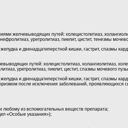
иями желчевыводящих путей: холецистолитиаз, холангиолити
ефролитиаз, уретролитиаз, пиелит, цистит, тенезмы мочево
елудка и двенадцатиперстной кишки, гастрит, спазмы карди
выводящих путей: холецистолитиаз, холангиолитиаз, холеци
итиаз, уретролитиаз, пиелит, цистит, спазмы мочевого пузы
елудка и двенадцатиперстной кишки, гастрит, спазмы кардии
оризмом после исключения заболеваний, проявляющихся си
и любому из вспомогательных веществ препарата;
дел «Особые указания»);