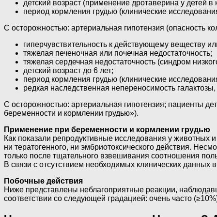
детский возраст (применение дротаверина у детей в 
период кормления грудью (клинические исследования
С осторожностью: артериальная гипотензия (опасность ко
гиперчувствительность к действующему веществу ил
тяжелая печеночная или почечная недостаточность;
тяжелая сердечная недостаточность (синдром низког
детский возраст до 6 лет;
период кормления грудью (клинические исследования
редкая наследственная непереносимость галактозы, 
С осторожностью: артериальная гипотензия; пациенты дет
беременности и кормлении грудью»).
Применение при беременности и кормлении грудью
Как показали репродуктивные исследования у животных и
ни тератогенного, ни эмбриотоксического действия. Несм
только после тщательного взвешивания соотношения поль
В связи с отсутствием необходимых клинических данных в
Побочные действия
Ниже представлены неблагоприятные реакции, наблюдавши
соответствии со следующей градацией: очень часто (≥10%),