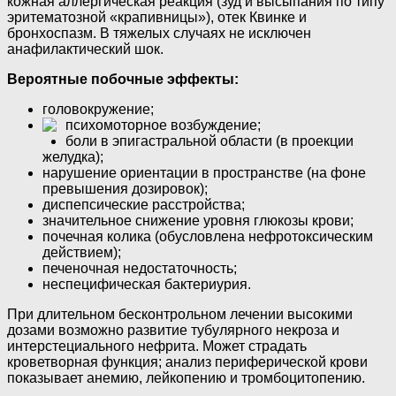
кожная аллергическая реакция (зуд и высыпания по типу
эритематозной «крапивницы»), отек Квинке и
бронхоспазм. В тяжелых случаях не исключен
анафилактический шок.
Вероятные побочные эффекты:
головокружение;
психомоторное возбуждение;
боли в эпигастральной области (в проекции
желудка);
нарушение ориентации в пространстве (на фоне
превышения дозировок);
диспепсические расстройства;
значительное снижение уровня глюкозы крови;
почечная колика (обусловлена нефротоксическим
действием);
печеночная недостаточность;
неспецифическая бактериурия.
При длительном бесконтрольном лечении высокими
дозами возможно развитие тубулярного некроза и
интерстециального нефрита. Может страдать
кроветворная функция; анализ периферической крови
показывает анемию, лейкопению и тромбоцитопению.