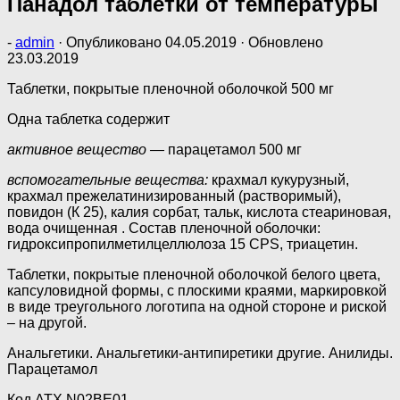
Панадол таблетки от температуры
-
admin
· Опубликовано
04.05.2019
· Обновлено
23.03.2019
Таблетки, покрытые пленочной оболочкой 500 мг
Одна таблетка содержит
активное вещество —
парацетамол 500 мг
вспомогательные вещества:
крахмал кукурузный,
крахмал прежелатинизированный (растворимый),
повидон (К 25), калия сорбат, тальк, кислота стеариновая,
вода очищенная . Состав пленочной оболочки:
гидроксипропилметилцеллюлоза 15 CPS, триацетин.
Таблетки, покрытые пленочной оболочкой белого цвета,
капсуловидной формы, с плоскими краями, маркировкой
в виде треугольного логотипа на одной стороне и риской
– на другой.
Анальгетики. Анальгетики-антипиретики другие. Анилиды.
Парацетамол
Код АТХ N02BE01