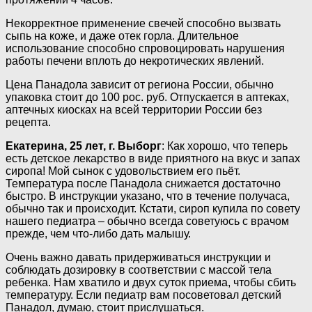
Некорректное применение свечей способно вызвать
сыпь на коже, и даже отек горла. Длительное
использование способно спровоцировать нарушения
работы печени вплоть до некротических явлений.
Цена Панадола зависит от региона России, обычно
упаковка стоит до 100 рос. руб. Отпускается в аптеках,
аптечных киосках на всей территории России без
рецепта.
Екатерина, 25 лет, г. Выборг
: Как хорошо, что теперь
есть детское лекарство в виде приятного на вкус и запах
сиропа! Мой сынок с удовольствием его пьёт.
Температура после Панадола снижается достаточно
быстро. В инструкции указано, что в течение получаса,
обычно так и происходит. Кстати, сироп купила по совету
нашего педиатра – обычно всегда советуюсь с врачом
прежде, чем что-либо дать малышу.
Очень важно давать придерживаться инструкции и
соблюдать дозировку в соответствии с массой тела
ребенка. Нам хватило и двух суток приема, чтобы сбить
температуру. Если педиатр вам посоветовал детский
Панадол, думаю, стоит прислушаться.