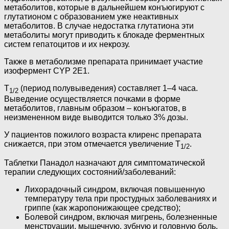
метаболитов, которые в дальнейшем конъюгируют с
глутатионом с образованием уже неактивных
метаболитов. В случае недостатка глутатиона эти
метаболиты могут приводить к блокаде ферментных
систем гепатоцитов и их некрозу.
Также в метаболизме препарата принимает участие
изофермент CYP 2E1.
T
(период полувыведения) составляет 1–4 часа.
1/2
Выведение осуществляется почками в форме
метаболитов, главным образом – конъюгатов, в
неизмененном виде выводится только 3% дозы.
У пациентов пожилого возраста клиренс препарата
снижается, при этом отмечается увеличение T
.
1/2
Таблетки Панадол назначают для симптоматической
терапии следующих состояний/заболеваний:
Лихорадочный синдром, включая повышенную
температуру тела при простудных заболеваниях и
гриппе (как жаропонижающее средство);
Болевой синдром, включая мигрень, болезненные
менструации, мышечную, зубную и головную боль,