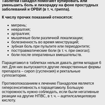
Таблетки Панадол помогают купировать или
уменьшить боль и лихорадку на фоне простудных
заболеваний и ОРВИ (в т. ч. гриппа).
К числу прочих показаний относятся:
мигрень;
невралгия;
артралгия;
мышечные боли различной локализации;
болезненность во время менструаций;
зубная боль при пульпите или периодонтите;
посттравматические боли (в т. ч. при ожогах);
боли после оперативных вмешательств.
Парацетамол в таблетках нельзя давать детям младше 6
лет. Для них выпускаются другие лекарственные формы
препарата – сироп (суспензия) и ректальные
суппозитории.
Противопоказанием к лечению Панадолом является
гиперсенситивность к парацетамолу. Большую
осторожность нужно соблюдать, если были негативные
реакции на другие НПВС, в т. ч. – ацетилсалициловую
кислоту.