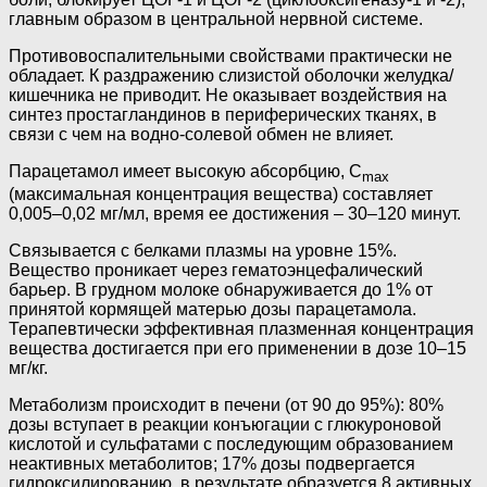
главным образом в центральной нервной системе.
Противовоспалительными свойствами практически не
обладает. К раздражению слизистой оболочки желудка/
кишечника не приводит. Не оказывает воздействия на
синтез простагландинов в периферических тканях, в
связи с чем на водно-солевой обмен не влияет.
Парацетамол имеет высокую абсорбцию, C
max
(максимальная концентрация вещества) составляет
0,005–0,02 мг/мл, время ее достижения – 30–120 минут.
Связывается с белками плазмы на уровне 15%.
Вещество проникает через гематоэнцефалический
барьер. В грудном молоке обнаруживается до 1% от
принятой кормящей матерью дозы парацетамола.
Терапевтически эффективная плазменная концентрация
вещества достигается при его применении в дозе 10–15
мг/кг.
Метаболизм происходит в печени (от 90 до 95%): 80%
дозы вступает в реакции конъюгации с глюкуроновой
кислотой и сульфатами с последующим образованием
неактивных метаболитов; 17% дозы подвергается
гидроксилированию, в результате образуется 8 активных