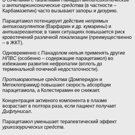
и антипаркинсонические средства
(в частности –
Карбамазепин) часто вызывают запоры и дизурию.
Парацетамол потенцирует действие
непрямых
антикоагулянтов
(Варфарин и др. кумарины) и
антиагрегантов
; в таких ситуациях повышается риск
кровотечений различной локализации (преимущественно
– в ЖКТ).
Одновременно с Панадолом нельзя применять другие
НПВС
(особенно – содержащие парацетамол) во
избежание развития нефропатии (вплоть до
терминальной почечной недостаточности).
Противорвотные средства
(Домперидон и
Метоклопрамид) повышают скорость абсорбции
парацетамола, а Колестирамин ее снижает.
Концентрация активного компонента в плазме
возрастает в полтора раза, если пациент получает
Дифлунисал
.
Парацетамол уменьшает терапевтический эффект
урикозоурических средств
.