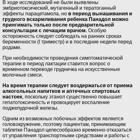
В ходе исследований не были выявлены
эмбриотоксический, мутагенный и тератоганный
эффекты парацетамола, но
в
период вынашивания и
грудного вскармливания ребенка Панадол можно
прингимать только после предварительной
консультации с лечащим врачом.
Особую
осторожность следует соблюдать на ранних сроках
беременности (I триместр) и в последние недели перед
родами.
При необходимости проведения симптоматической
терапии в период лактации ставится вопрос о
временном переводе грудничка на искусственные
молочные смеси.
На время терапии следует воздержаться от приема
алкогольных напитков и аптечных спиртовых
настоек
, поскольку этанол существенно повышает
гепатотоксичность и провоцирует воспаление
поджелудочной железы.
Одним из возможных побочных эффектов является
головокружение, поэтому пациентам, принимающим
таблетки Панадол целесообразно временно отказаться
от управления транспортными средствами и работы с