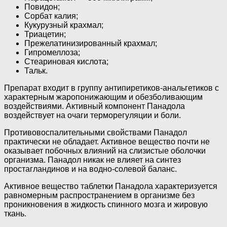
Повидон;
Сорбат калия;
Кукурузный крахмал;
Триацетин;
Прежелатинизированный крахмал;
Гипромеллоза;
Стеариновая кислота;
Тальк.
Препарат входит в группу антипиретиков-анальгетиков с
характерным жаропонижающим и обезболивающим
воздействиями. Активный компонент Панадола
воздействует на очаги терморегуляции и боли.
Противовоспалительными свойствами Панадол
практически не обладает. Активное вещество почти не
оказывает побочных влияний на слизистые оболочки
организма. Панадол никак не влияет на синтез
простагландинов и на водно-солевой баланс.
Активное вещество таблетки Панадола характеризуется
равномерным распространением в организме без
проникновения в жидкость спинного мозга и жировую
ткань.