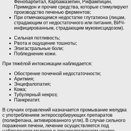
Фенобарбитал, Карбамазепин, Рифампицин,
Примидон и прочие средства, которые стимулируют
производство печенью ферментов;
При отмечающемся недостатке глутатиона (лицам,
страдающим от недостаточного или питания, ВИЧ-
инфицированным, страдающим муковисцидозом).
Сильная потливость;
Рвота и ощущение тошноты;
Эпигастральные боли;
Побледнение кожи.
При тяжёлой интоксикации наблюдается:
Обострение почечной недостаточности;
Аритмия;
Энцефалопатия;
Кома;
Тубулярный некроз;
Панкреатит.
В случаях отравлений назначается промывание желудка
с употреблением энтеросорбирующих препаратов
(полифепана, активированного угля). В случае сильного
поражения печени, лечение осуществляется под
наблюдением медиков в токсикологическом центре.