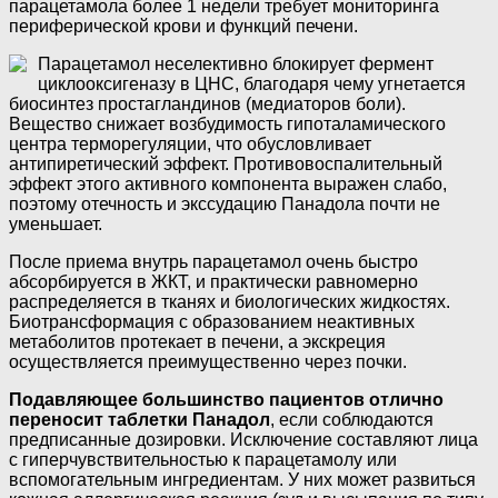
парацетамола более 1 недели требует мониторинга
периферической крови и функций печени.
Парацетамол неселективно блокирует фермент
циклооксигеназу в ЦНС, благодаря чему угнетается
биосинтез простагландинов (медиаторов боли).
Вещество снижает возбудимость гипоталамического
центра терморегуляции, что обусловливает
антипиретический эффект. Противовоспалительный
эффект этого активного компонента выражен слабо,
поэтому отечность и экссудацию Панадола почти не
уменьшает.
После приема внутрь парацетамол очень быстро
абсорбируется в ЖКТ, и практически равномерно
распределяется в тканях и биологических жидкостях.
Биотрансформация с образованием неактивных
метаболитов протекает в печени, а экскреция
осуществляется преимущественно через почки.
Подавляющее большинство пациентов отлично
переносит таблетки Панадол
, если соблюдаются
предписанные дозировки. Исключение составляют лица
с гиперчувствительностью к парацетамолу или
вспомогательным ингредиентам. У них может развиться