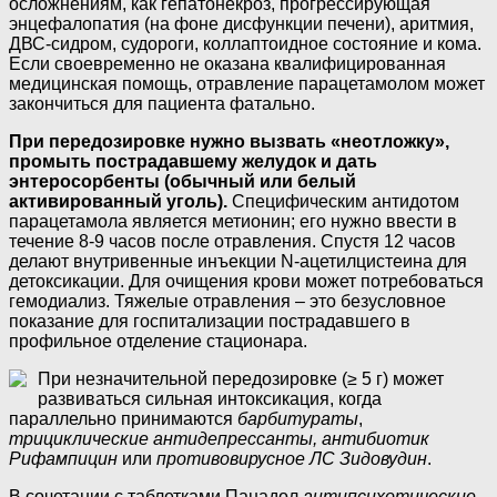
осложнениям, как гепатонекроз, прогрессирующая
энцефалопатия (на фоне дисфункции печени), аритмия,
ДВС-сидром, судороги, коллаптоидное состояние и кома.
Если своевременно не оказана квалифицированная
медицинская помощь, отравление парацетамолом может
закончиться для пациента фатально.
При передозировке нужно вызвать «неотложку»,
промыть пострадавшему желудок и дать
энтеросорбенты (обычный или белый
активированный уголь).
Специфическим антидотом
парацетамола является метионин; его нужно ввести в
течение 8-9 часов после отравления. Спустя 12 часов
делают внутривенные инъекции N-ацетилцистеина для
детоксикации. Для очищения крови может потребоваться
гемодиализ. Тяжелые отравления – это безусловное
показание для госпитализации пострадавшего в
профильное отделение стационара.
При незначительной передозировке (≥ 5 г) может
развиваться сильная интоксикация, когда
параллельно принимаются
барбитураты
,
трициклические антидепрессанты,
антибиотик
Рифампицин
или
противовирусное ЛС
Зидовудин
.
В сочетании с таблетками Панадол
антипсихотические