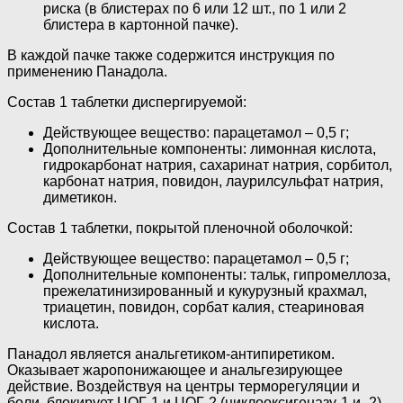
риска (в блистерах по 6 или 12 шт., по 1 или 2
блистера в картонной пачке).
В каждой пачке также содержится инструкция по
применению Панадола.
Состав 1 таблетки диспергируемой:
Действующее вещество: парацетамол – 0,5 г;
Дополнительные компоненты: лимонная кислота,
гидрокарбонат натрия, сахаринат натрия, сорбитол,
карбонат натрия, повидон, лаурилсульфат натрия,
диметикон.
Состав 1 таблетки, покрытой пленочной оболочкой:
Действующее вещество: парацетамол – 0,5 г;
Дополнительные компоненты: тальк, гипромеллоза,
прежелатинизированный и кукурузный крахмал,
триацетин, повидон, сорбат калия, стеариновая
кислота.
Панадол является анальгетиком-антипиретиком.
Оказывает жаропонижающее и анальгезирующее
действие. Воздействуя на центры терморегуляции и
боли, блокирует ЦОГ-1 и ЦОГ-2 (циклооксигеназу-1 и -2),