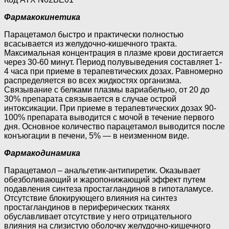
Фармакокинетика
Парацетамол быстро и практически полностью
всасывается из желудочно-кишечного тракта.
Максимальная концентрация в плазме крови достигается
через 30-60 минут. Период полувыведения составляет 1-
4 часа при приеме в терапевтических дозах. Равномерно
распределяется во всех жидкостях организма.
Связывание с белками плазмы вариабельно, от 20 до
30% препарата связывается в случае острой
интоксикации. При приеме в терапевтических дозах 90-
100% препарата выводится с мочой в течение первого
дня. Основное количество парацетамол выводится после
конъюгации в печени, 5% — в неизменном виде.
Фармакодинамика
Парацетамол – анальгетик-антипиретик. Оказывает
обезболивающий и жаропонижающий эффект путем
подавления синтеза простагландинов в гипоталамусе.
Отсутствие блокирующего влияния на синтез
простагландинов в периферических тканях
обуславливает отсутствие у него отрицательного
влияния на слизистую оболочку желудочно-кишечного