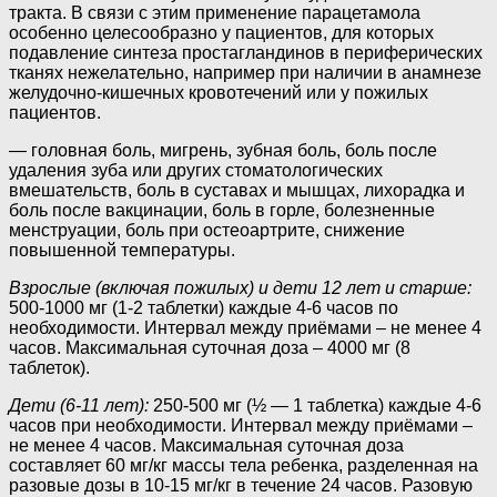
тракта. В связи с этим применение парацетамола
особенно целесообразно у пациентов, для которых
подавление синтеза простагландинов в периферических
тканях нежелательно, например при наличии в анамнезе
желудочно-кишечных кровотечений или у пожилых
пациентов.
—
головная боль, мигрень, зубная боль, боль после
удаления зуба или других стоматологических
вмешательств, боль в суставах и мышцах, лихорадка и
боль после вакцинации, боль в горле, болезненные
менструации, боль при остеоартрите, снижение
повышенной температуры.
Взрослые (включая пожилых) и дети 12 лет и старше:
500-1000 мг (1-2 таблетки) каждые 4-6 часов по
необходимости. Интервал между приёмами – не менее 4
часов. Максимальная суточная доза – 4000 мг (8
таблеток).
Дети (6-11 лет):
250-500 мг (½ — 1 таблетка) каждые 4-6
часов при необходимости. Интервал между приёмами –
не менее 4 часов. Максимальная суточная доза
составляет 60 мг/кг массы тела ребенка, разделенная на
разовые дозы в 10-15 мг/кг в течение 24 часов. Разовую