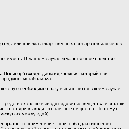
о еды или приема лекарственных препаратов или через
носимость. В данном случае лекарственное средство
та Полисорб входит диоксид кремния, который при
е продукты метаболизма.
которую необходимо сразу выпить, но ни в коем случае
.
е средство хорошо выводит ядовитые вещества и остатки
вместе с едой выводит и полезные вещества. Поэтому в
межутках между едой).
репаратов, то применение Полисорба для очищения
,2 г порошка на 1 кг веса, разведенные водой, компотом