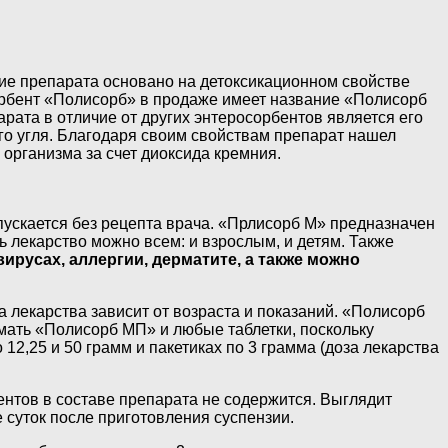
е препарата основано на детоксикационном свойстве
орбент «Полисорб» в продаже имеет название «Полисорб
рата в отличие от других энтеросорбентов является его
го угля. Благодаря своим свойствам препарат нашел
организма за счет диоксида кремния.
пускается без рецепта врача. «Прлисорб М» предназначен
 лекарство можно всем: и взрослым, и детям. Также
ирусах, аллергии, дерматите, а также можно
 лекарства зависит от возраста и показаний. «Полисорб
мать «Полисорб МП» и любые таблетки, поскольку
2,25 и 50 грамм и пакетиках по 3 грамма (доза лекарства
нтов в составе препарата не содержится. Выглядит
 суток после приготовления суспензии.