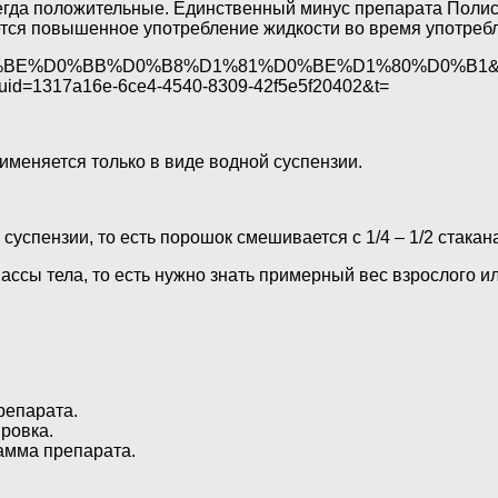
сегда положительные. Единственный минус препарата Поли
ется повышенное употребление жидкости во время употреб
D0%9F%D0%BE%D0%BB%D0%B8%D1%81%D0%BE%D1%80%D0%B1&
ngGuid=1317a16e-6ce4-4540-8309-42f5e5f20402&t=
меняется только в виде водной суспензии.
суспензии, то есть порошок смешивается с 1/4 – 1/2 стакан
ассы тела, то есть нужно знать примерный вес взрослого ил
репарата.
ровка.
рамма препарата.