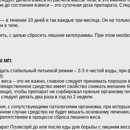
 до состояния взвеси – это суточная доза препарата. След
в течение 10 дней и так каждые три месяца. Он не только
 в теле.
ть, с целью сбросить лишние килограммы. При этом необхо
б МП:
ть стабильный питьевой режим – 2-3 л чистой воды, при фи
);
 веса – это не важно, главное следует принимать порошок 
 – лекарственное средство имеет свойство снижать желание
а пищи), чтобы препарат не сорбировал нужные организму п
следует делать два раза в год по 2 недели.
ия, с сопутствующими патологиями организма, при которы
ном случае средство не будет мешать основному лечению,
репятствием в процессе сброса лишнего веса.
ат Полисорб до или после еды для борьбы с лишним весом