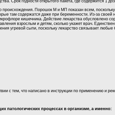
ства. Срок годности открытого пакета, где содержится 1 доз
 происхождения. Порошок М и МП показан всем, поскольку 
торые там содержатся даже при беременности. Из-за своей 
 микрофлоре кишечника. Действие лекарства обусловлено с
вления взрослым и детям, сколько укажет врач. Единствен
ния угревой сыпи, поскольку лекарство связывает любые б
вии с тем, что написано в инструкции по применению и рек
х патологических процессах в организме, а именно: