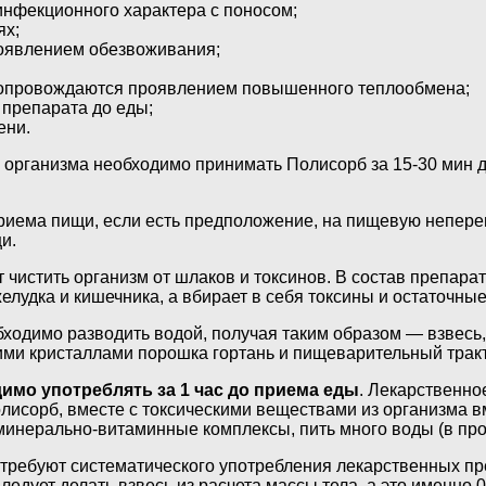
инфекционного характера с поносом;
ях;
роявлением обезвоживания;
сопровождаются проявлением повышенного теплообмена;
препарата до еды;
ени.
организма необходимо принимать Полисорб за 15-30 мин д
риема пищи, если есть предположение, на пищевую непере
и.
 чистить организм от шлаков и токсинов. В состав препара
елудка и кишечника, а вбирает в себя токсины и остаточны
ходимо разводить водой, получая таким образом — взвесь, 
ими кристаллами порошка гортань и пищеварительный тракт
мо употреблять за 1 час до приема еды
. Лекарственно
олисорб, вместе с токсическими веществами из организма 
инерально-витаминные комплексы, пить много воды (в про
е требуют систематического употребления лекарственных п
ледует делать взвесь из расчета массы тела, а это именно 0