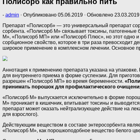
Полисорб как правильно пить
-
admin
· Опубликовано
05.06.2019
· Обновлено
23.03.2019
Препарат «Полисорб» — это универсальный препарат сор
сорбента. «Полисорб М» связывает токсины, патогенные 
М», «Полисорб МП» или «Полисорб Плюс», но этот одно и 
сорбционное свойство, которое в три раза превосходит д
широкое применение в комплексном лечении. Основное пр
Аннотация к применению препарата указана на упаковке. 
для внутреннего приема в форме суспензии. Для приготов
разрешен «Полисорб МП» во время беременности.
«Поли
принимать порошок для профилактического очищения
«Полисорб М» выпускается исключительно в форме порошк
М» проникает в кишечник, впитывает токсины и выводится
препарат может оказать нейтрализующее действие на лекар
для взрослого).
Действующим веществом в составе энтеросорбента являе
«Полисорб М», как порошкоподобное вещество белого цвет