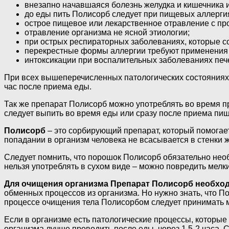
внезапно начавшаяся болезнь желудка и кишечника 
до еды пить Полисорб следует при пищевых аллерги
острое пищевое или лекарственное отравление с п
отравление организма не ясной этиологии;
при острых респираторных заболеваниях, которые 
перекрестные формы аллергии требуют применения 
интоксикации при воспалительных заболеваниях печ
При всех вышеперечисленных патологических состояниях 
час после приема еды.
Так же препарат Полисорб можно употреблять во время п
следует выпить во время еды или сразу после приема пищ
Полисорб
– это сорбирующий препарат, который помогает
попадании в организм человека не всасывается в стенки ж
Следует помнить, что порошок Полисорб обязательно необ
нельзя употреблять в сухом виде – можно повредить мелк
Для очищения организма Препарат Полисорб необходи
обменных процессов из организма. Но нужно знать, что П
процессе очищения тела Полисорбом следует принимать м
Если в организме есть патологические процессы, которы
организма лучше проводить после еды, через 1,5-2 часа. С