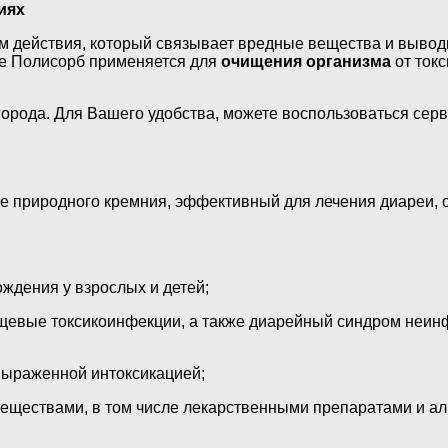
иях
 действия, который связывает вредные вещества и выводи
же Полисорб применяется для
очищения организма
от ток
орода. Для Вашего удобства, можете воспользоваться сер
 природного кремния, эффективный для лечения диареи, от
ждения у взрослых и детей;
щевые токсикоинфекции, а также диарейный синдром неинф
выраженной интоксикацией;
ествами, в том числе лекарственными препаратами и алк