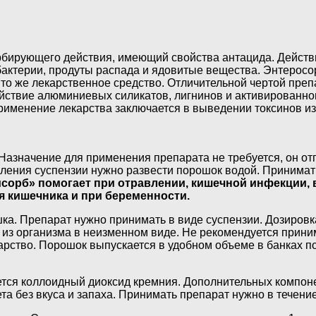
бирующего действия, имеющий свойства антацида. Действи
бактерии, продуты распада и ядовитые вещества. Энтерос
то же лекарственное средство. Отличительной чертой препа
ействие алюминиевых силикатов, лигнинов и активированно
именение лекарства заключается в выведении токсинов из 
Назначение для применения препарата не требуется, он от
ления суспензии нужно развести порошок водой. Принимать
сорб» помогает при отравлении, кишечной инфекции, в
 кишечника и при беременности.
а. Препарат нужно принимать в виде суспензии. Дозировка
 из организма в неизменном виде. Не рекомендуется прини
ство. Порошок выпускается в удобном объеме в банках по 1
тся коллоидный диоксид кремния. Дополнительных компоне
а без вкуса и запаха. Принимать препарат нужно в течение