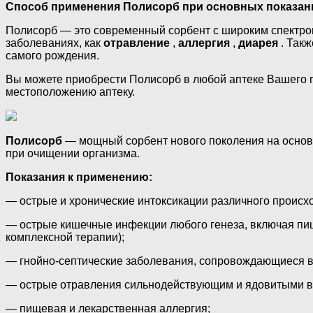
Способ применения Полисорб при основных показан
Полисорб — это современный сорбент с широким спектром
заболеваниях, как
отравление
,
аллергия
,
диарея
. Так
самого рождения.
Вы можете приобрести Полисорб в любой аптеке Вашего г
местоположению аптеку.
Полисорб
— мощный сорбент нового поколения на основе
при очищении организма.
Показания к применению:
— острые и хронические интоксикации различного происхо
— острые кишечные инфекции любого генеза, включая пи
комплексной терапии);
— гнойно-септические заболевания, сопровождающиеся 
— острые отравления сильнодействующим и ядовитыми вещ
— пищевая и лекарственная аллергия;