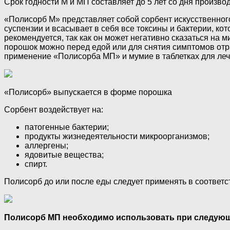
Срок годности М и МП составляет до 5 лет со дня производ
«Полисорб М» представляет собой сорбент искусственного
суспензии и всасывает в себя все токсины и бактерии, ко
рекомендуется, так как он может негативно сказаться на
порошок можно перед едой или для снятия симптомов отра
применение «Полисорба МП» и мумие в таблетках для лече
«Полисорб» выпускается в форме порошка
Сорбент воздействует на:
патогенные бактерии;
продукты жизнедеятельности микроорганизмов;
аллергены;
ядовитые вещества;
спирт.
Полисорб до или после еды следует применять в соответст
Полисорб МП необходимо использовать при следующи