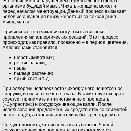
Это объясняется нарушением гормонального фона в
организме будущей мамы. Чихать женщина может и
перед началом менструаций. Данный процесс вызывает
болевые ощущения внизу живота из-за сокращения
мышц матки.
Причины частого чихания могут быть связаны с
проявлениями аллергических реакций. Этот процесс
происходит, как правило, посезонно – в период цветения.
Аллергенами становятся:
шерсть животных;
резкие запахи;
пыль;
пыльца растений;
яркий свет и т. д.
При аллергии человек часто чихает, у него чешется нос
снаружи, и сильно слезятся глаза. В таких случаях врач
советует принимать антигистаминные препараты
(«Супрастин») и сосудосуживающие капли. После
использования предложенных средств отёк со слизистой
резко спадёт, а скопившаяся слизь быстрее отделится.
Следует помнить, что использовать больше 5 дней
сосудосуживающие препараты не рекомендуется.