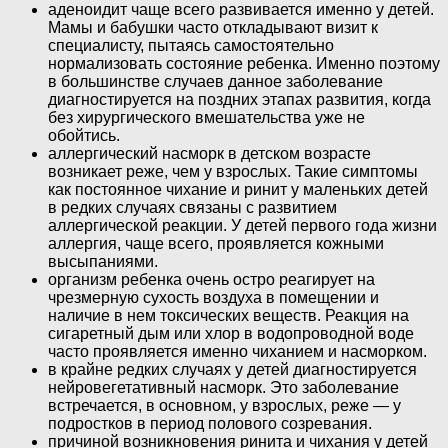
аденоидит чаще всего развивается именно у детей.
Мамы и бабушки часто откладывают визит к
специалисту, пытаясь самостоятельно
нормализовать состояние ребенка. Именно поэтому
в большинстве случаев данное заболевание
диагностируется на поздних этапах развития, когда
без хирургического вмешательства уже не
обойтись.
аллергический насморк в детском возрасте
возникает реже, чем у взрослых. Такие симптомы
как постоянное чихание и ринит у маленьких детей
в редких случаях связаны с развитием
аллергической реакции. У детей первого года жизни
аллергия, чаще всего, проявляется кожными
высыпаниями.
организм ребенка очень остро реагирует на
чрезмерную сухость воздуха в помещении и
наличие в нем токсических веществ. Реакция на
сигаретный дым или хлор в водопроводной воде
часто проявляется именно чиханием и насморком.
в крайне редких случаях у детей диагностируется
нейровегетативный насморк. Это заболевание
встречается, в основном, у взрослых, реже — у
подростков в период полового созревания.
причиной возникновения ринита и чихания у детей