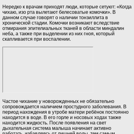
Нередко к врачам приходят люди, которые сетуют: «Когда
чихаю, изо рта вылетают белесоватые комочки». В
данном случае говорят о наличии тонзиллита в
хронической стадии. Комочки возникают вследствие
отмирания эпителиальных тканей в области миндалин
неба, а также при выделении из них гноя, который
скапливается при воспалении.
Частое чихание у новорожденных не обязательно
сопровождается наличием простудного заболевания. В
период нахождения в утробе матери ребёнок постоянно
находится в воде. В его горле и носовых ходах также
находится жидкость. После появления на свет
дыхательная система малыша начинает активно
работать, избавляясь от лишней воды, тем самым