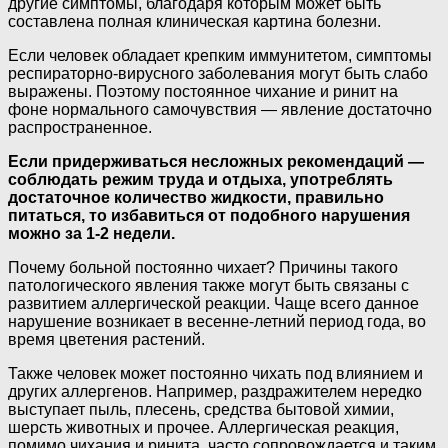
другие симптомы, благодаря которым может быть
составлена полная клиническая картина болезни.
Если человек обладает крепким иммунитетом, симптомы
респираторно-вирусного заболевания могут быть слабо
выражены. Поэтому постоянное чихание и ринит на
фоне нормального самочувствия — явление достаточно
распространенное.
Если придерживаться несложных рекомендаций —
соблюдать режим труда и отдыха, употреблять
достаточное количество жидкости, правильно
питаться, то избавиться от подобного нарушения
можно за 1-2 недели.
Почему больной постоянно чихает? Причины такого
патологического явления также могут быть связаны с
развитием аллергической реакции. Чаще всего данное
нарушение возникает в весенне-летний период года, во
время цветения растений.
Также человек может постоянно чихать под влиянием и
других аллергенов. Например, раздражителем нередко
выступает пыль, плесень, средства бытовой химии,
шерсть животных и прочее. Аллергическая реакция,
помимо чихания и ринита, часто сопровождается и таким