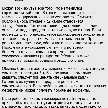
причины.
Может возникнуть из-за того, что
изменился
гормональный фон
. В крови повышаются женские
гормоны и циркуляция крови ускоряется. Слизистая
оболочка носа отекает и дыхание становится
затруднённым. Такое состояние для женщины является
опасным, ведь страдает не только она, но и плод. Если
нос не дышит, то наблюдается кислородное голодание, а
это влияет на развитие малыша отрицательно. При
рините меняется вкус, обоняние и развивается аллергия.
Проблема эта усложняется тем, что во время
беременности запрещается применение
сосудосуживающих препаратов. Женщина может
применять только народные методы лечения.
Обычно бывает вместе с выделениями из носа, а это уже
симптомы простуды. Чтобы нос начал нормально
дышать, следует применять специальные капли.
Готовить их лучше по народным рецептам
самостоятельно. Если ребёнок маленький, то от аптечных
лекарств он может получить побочные эффекты.
Если ребёнок чихает, а насморка не наблюдается, то
причиной могут стать
сухие корочки в носу
, они-то и
мешают дышать ребёнку. Такое явление может быть от