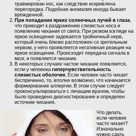
травмирован нос, как следствие искривлена
перегородка. Подобная аномалия иногда бывает
врожденной.
При попадании ярких солнечных лучей в глаза
,
что приводит к раздражению слизистых носа и
появлению чихания от света. При резком взгляде на
яркое освещение задевается тройничный нерв,
который очень близко расположен со зрительным
нервом, у него проявляется негативная реакция на
яркое освещение. Происходит передача сигнала в
мозг, и появляется чихание.
В некоторых случаях частое чихание появляется,
если у человека
гиперчувствительность
слизистых оболочек
. Если человек часто чихает
беспричинно, то, вполне возможно, что начинается
формирование аллергии. В этом случае следует
проконсультироваться с лечащим врачом, чтобы
было проведено диагностирование и определен
источник чихания.
Что делать,
если человек
часто чихает?
Изначально
нужно сдать