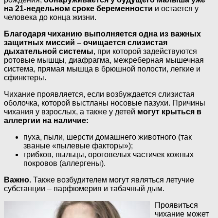
на 21-недельном сроке беременности
и остается у
человека до конца жизни.
Благодаря чиханию выполняется одна из важных
защитных миссий – очищается слизистая
дыхательной системы
, при которой задействуются
ротовые мышцы, диафрагма, межреберная мышечная
система, прямая мышца в брюшной полости, легкие и
сфинктеры.
Чихание проявляется, если возбуждается слизистая
оболочка, которой выстланы носовые пазухи. Причины
чихания у взрослых, а также у детей
могут крыться в
аллергии на наличие:
пуха, пыли, шерсти домашнего животного (так
званые «пылевые факторы»);
грибков, пыльцы, ороговелых частичек кожных
покровов (аллергены).
Важно.
Также возбудителем могут являться летучие
субстанции – парфюмерия и табачный дым.
Проявиться
чихание может