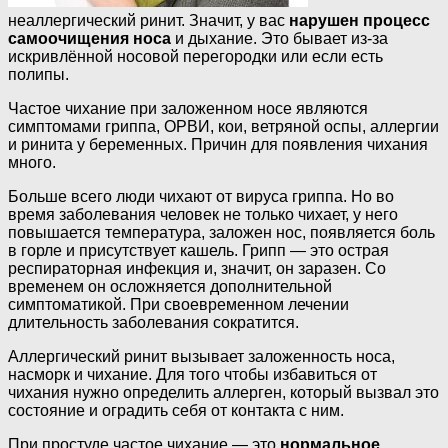
неаллергический ринит. Значит, у вас
нарушен процесс
самоочищения носа
и дыхание. Это бывает из-за
искривлённой носовой перегородки или если есть
полипы.
Частое чихание при заложенном носе являются
симптомами гриппа, ОРВИ, кои, ветряной оспы, аллергии
и ринита у беременных. Причин для появления чихания
много.
Больше всего люди чихают от вируса гриппа. Но во
время заболевания человек не только чихает, у него
повышается температура, заложен нос, появляется боль
в горле и присутствует кашель. Грипп — это острая
респираторная инфекция и, значит, он заразен. Со
временем он осложняется дополнительной
симптоматикой. При своевременном лечении
длительность заболевания сократится.
Аллергический ринит вызывает заложенность носа,
насморк и чихание. Для того чтобы избавиться от
чихания нужно определить аллерген, который вызвал это
состояние и оградить себя от контакта с ним.
При простуде частое чихание — это
нормальное