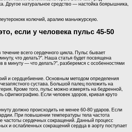
ка. Другое натуральное средство — настойка боярышника,
леутерококк колючий, аралию маньчжурскую.
то, если у человека пульс 45-50
течение всего сердечного цикла. Пульс бывает
нуту, что делать?”. Наша статья будет посвящена
в в минуту — что делать?”, разберемся с особенностями
ерий и сердцебиение. Основным методом определения
учезапястного сустава. Большой палец положить на
ерия. Кроме того, пульс можно измерять на бедренной,
ть сфигмографию. Если человек здоров, кривая круто
инуту должно происходить не менее 60-80 ударов. Если
икардии. При повышении температуры тела частота
ьше частоты сердечных сокращений. Данный процесс
ных и ослабленных сокращений сердца в аорту поступает