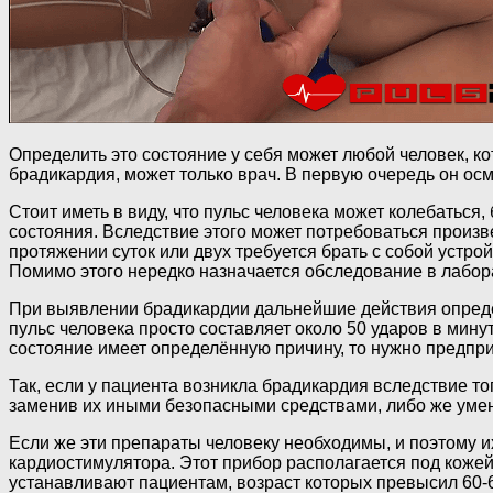
Определить это состояние у себя может любой человек, к
брадикардия, может только врач. В первую очередь он осм
Стоит иметь в виду, что пульс человека может колебаться
состояния. Вследствие этого может потребоваться произв
протяжении суток или двух требуется брать с собой устр
Помимо этого нередко назначается обследование в лабора
При выявлении брадикардии дальнейшие действия определя
пульс человека просто составляет около 50 ударов в мину
состояние имеет определённую причину, то нужно предпр
Так, если у пациента возникла брадикардия вследствие то
заменив их иными безопасными средствами, либо же умен
Если же эти препараты человеку необходимы, и поэтому их
кардиостимулятора. Этот прибор располагается под кожей
устанавливают пациентам, возраст которых превысил 60-6