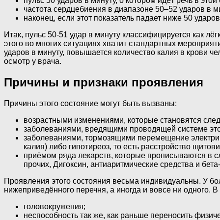
пульс 50 ударов в минуту, о котором идёт речь в это
частота сердцебиения в диапазоне 50–52 ударов в 
наконец, если этот показатель падает ниже 50 ударо
Итак, пульс 50-51 удар в минуту классифицируется как лё
этого во многих ситуациях хватит стандартных мероприят
ударов в минуту, повышается количество калия в крови ч
осмотр у врача.
Причины и признаки проявления
Причины этого состояние могут быть вызваны:
возрастными изменениями, которые становятся следс
заболеваниями, вредящими проводящей системе этог
заболеваниями, тормозящими перемещение электриче
калия) либо гипотиреоз, то есть расстройство щитов
приёмом ряда лекарств, которые прописываются в с
прочих, Дигоксин, антиаритмические средства и бета
Проявления этого состояния весьма индивидуальны. У бол
нижеприведённого перечня, а иногда и вовсе ни одного. В 
головокружения;
неспособность так же, как раньше переносить физич