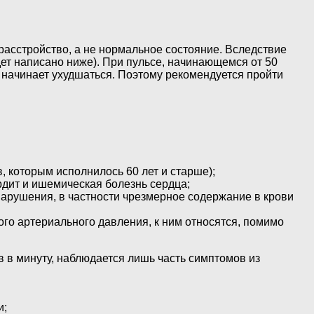
 расстройство, а не нормальное состояние. Вследствие
дет написано ниже). При пульсе, начинающемся от 50
в начинает ухудшаться. Поэтому рекомендуется пройти
, которым исполнилось 60 лет и старше);
рдит и ишемическая болезнь сердца;
нарушения, в частности чрезмерное содержание в крови
го артериального давления, к ним относятся, помимо
 в минуту, наблюдается лишь часть симптомов из
и;