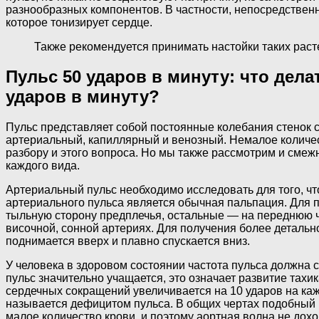
разнообразных компонентов. В частности, непосредственн
которое тонизирует сердце.
Также рекомендуется принимать настойки таких раст
Пульс 50 ударов в минуту: что дела
ударов в минуту?
Пульс представляет собой постоянные колебания стенок с
артериальный, капиллярный и венозный. Немалое количест
разбору и этого вопроса. Но мы также рассмотрим и смежн
каждого вида.
Артериальный пульс необходимо исследовать для того, ч
артериального пульса является обычная пальпация. Для 
тыльную сторону предплечья, остальные — на переднюю ча
височной, сонной артериях. Для получения более детальн
поднимается вверх и плавно спускается вниз.
У человека в здоровом состоянии частота пульса должна с
пульс значительно учащается, это означает развитие тах
сердечных сокращений увеличивается на 10 ударов на ка
называется дефицитом пульса. В общих чертах подобный 
малое количество крови, и поэтому аортная волна не дох