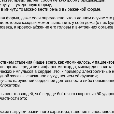
й статье, представляет собой лёгкую форму брадикардии;
минуту — умеренную форму;
в в минуту, то можно вести речь о выраженной форме.
гкая форма, даже если определено, что в данном случае это
ий, которые каждый может выполнить у себя дома (о них бу
еловека, а кровоснабжение его головы и внутренних органо
твием старения (чаще всего, как упоминалось, у пациентов
о органа, среди них инфаркт миокарда, миокардит, эндока
ских импульсов в сердце, это, к примеру, электролитные 
идной железы, связанное с ухудшением её функции;
лучаях нарушений сердечной деятельности либо повышенно
-блокаторы.
ьшинства людей, чьё сердце бьётся со скоростью 50 ударов
частности это:
еские нагрузки различного характера, падение выносливост