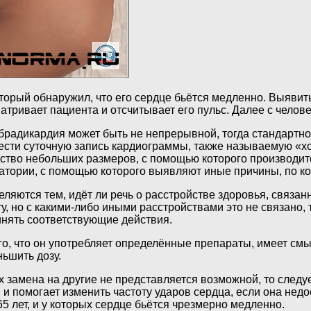
оторый обнаружил, что его сердце бьётся медленно. Выявит
атривает пациента и отсчитывает его пульс. Далее с челов
, брадикардия может быть не непрерывной, тогда стандартн
ести суточную запись кардиограммы, также называемую «хо
ойство небольших размеров, с помощью которого производит
тории, с помощью которого выявляют иные причины, по кот
ются тем, идёт ли речь о расстройстве здоровья, связанн
ту, но с какими-либо иными расстройствами это не связано,
инять соответствующие действия.
го, что он употребляет определённые препараты, имеет см
ьшить дозу.
 замена на другие не представляется возможной, то следуе
 и помогает изменить частоту ударов сердца, если она нед
5 лет, и у которых сердце бьётся чрезмерно медленно.