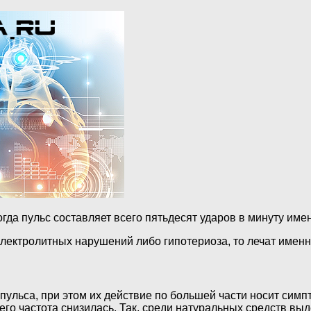
огда пульс составляет всего пятьдесят ударов в минуту им
электролитных нарушений либо гипотериоза, то лечат имен
ульса, при этом их действие по большей части носит симпт
й его частота снизилась. Так, среди натуральных средств в