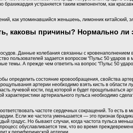
о брахикардия устраняется таким компонентом, как красав
ений, как упоминавшийся женьшень, лимонник китайский, э
ть, каковы причины? Нормально ли э
осудов. Данные колебания связанны с кровенаполнением в 
во пользователей задается вопросом “Пульс 50 ударов в ми
ые темы. А прежде чем ответить на вопрос “Пульс 50 ударо
тобы определить состояние кровообращения, свойства арт
прощупывания артерии необходимо взять кисть в области л
сть лучевой кости, под которой и будет прощупываться арт
ой характеристики артериального пульса необходимо сдела
оответствовать частоте сердечных сокращений. То есть в м
икардии. Если же частота уменьшается — это признак брад
ждый градус. Но бывают случаи, когда частота пульса мен
процесс обуславливается тем, что во время преждевремен
одит к периферической артерии.