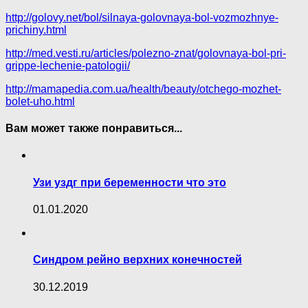
http://golovy.net/bol/silnaya-golovnaya-bol-vozmozhnye-
prichiny.html
http://med.vesti.ru/articles/polezno-znat/golovnaya-bol-pri-
grippe-lechenie-patologii/
http://mamapedia.com.ua/health/beauty/otchego-mozhet-
bolet-uho.html
Вам может также понравиться...
Узи уздг при беременности что это
01.01.2020
Синдром рейно верхних конечностей
30.12.2019