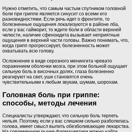
Нужно отметить, что самым частым спутником головной
боли при гриппе является синусит со всеми его
разновидностями. Если речь идет о фронтите, то
болезненные ощущения локализуются в районе лба,
если у вас гайморит, то ждите боли в области верхней
челюсти, наличие сфеноидита вызывает неприятные
ощущения в верхней части головы. Важно понимать, что,
когда грипп прогрессирует, болезненность может
охватывать всю голову.
Осложнение в виде серозного менингита чревато
поражением оболочки мозга, при этом больной ощущает
сильную боль в височных долях, глаза болезненно
реагируют на свет, уши становятся очень
чувствительными к любым звукам, шумам, шорохам.
Головная боль при гриппе:
способы, методы лечения
Специалисты утверждают, что сильную боль терпеть
нельзя. Поэтому, если у вас слишком сильно разболелась
голова, имеет смысл выпить обезболивающие лекарства.
На современном рынке фармацевтики можно найти