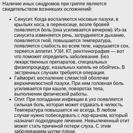
Наличие иных синдромов при гриппе является
свидетельством возникших осложнений:
Синусит. Когда воспаляются носовые пазухи, в
крыльях носа, в переносице, возле бровей
появляется боль (она усиливается вечером). Из-за
синусита изменяется речь, затрудняется дыхание,
появляется гной, повышается температура,
появляется слабость во всем теле, нарушается сон,
теряется аппетит. УЗИ, КТ, рентгенография — вот
что поможет определить заболевание. Без
лекарственных препаратов, специальных
физиопроцедур, назальных капель не обойтись. В
экстренных случаях требуется операция.
Гайморит, воспаление слизистой оболочки
верхнечелюстной пазухи. При нем головная боль
усиливается при кашле, поворотах тела,
выполнении физической работы.
Отит. При попадании инфекции в ухо появляется
сильная боль, которая может отдавать в челюсть.
Температура повышается не всегда. В любом
случае нужно побеседовать с лор-врачом, который
назначит подходящее лечение. Невылеченный отит
может стать причиной потери слуха. С этим
заболеванием шутки плохи.