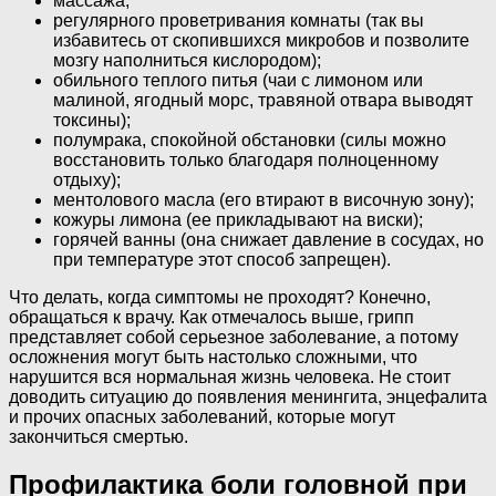
массажа;
регулярного проветривания комнаты (так вы
избавитесь от скопившихся микробов и позволите
мозгу наполниться кислородом);
обильного теплого питья (чаи с лимоном или
малиной, ягодный морс, травяной отвара выводят
токсины);
полумрака, спокойной обстановки (силы можно
восстановить только благодаря полноценному
отдыху);
ментолового масла (его втирают в височную зону);
кожуры лимона (ее прикладывают на виски);
горячей ванны (она снижает давление в сосудах, но
при температуре этот способ запрещен).
Что делать, когда симптомы не проходят? Конечно,
обращаться к врачу. Как отмечалось выше, грипп
представляет собой серьезное заболевание, а потому
осложнения могут быть настолько сложными, что
нарушится вся нормальная жизнь человека. Не стоит
доводить ситуацию до появления менингита, энцефалита
и прочих опасных заболеваний, которые могут
закончиться смертью.
Профилактика боли головной при