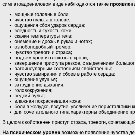
симпатоадреналовом виде наблюдаются такие
проявлен
мощные головные боли;
чувство пульса в голове;
ощущения сбоя ударов сердца;
бледность и сухость кожи;
скачки температуры тела;
онемение и дрожь в руках и ногах;
ознобоподобный тремор;
чувство тревоги и страха;
подъем уровня глюкозы в крови;
завершение приступа резкое, с выделением большог
вагоинсулярным состояниям свойственны:
чувство замирания и сбоев в работе сердца;
ощущение удушья;
затруднение дыхания;
головокружения;
редкий пульс;
влажная покрасневшая кожа;
боли в желудке, вздутие, увеличение перистальтики 
для сочетательного типа характерны объединение п
В целом свойственен приступ страха, тревоги, сочетающий
На психическом уровне
возможно появление чувства дер