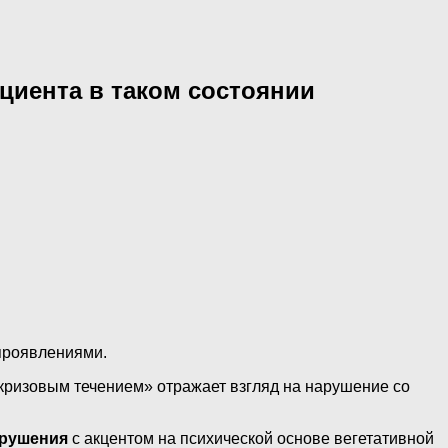
циента в таком состоянии
 проявлениями.
 кризовым течением» отражает взгляд на нарушение со
арушения
с акцентом на психической основе вегетативной