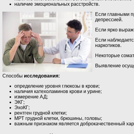
наличие эмоциональных расстройств.
Если главными п
депрессией.
Если ярко выраж
Если наблюдаетс
наркотиков.
Некоторые сомат
Выявление осуще
Способы
исследования:
определение уровня глюкозы в крови;
наличия катехоламинов крови и урине;
измерение АД;
ЭКГ;
ЭхоКГ;
рентген грудной клетки;
МРТ грудной клетки, брюшины, головы;
важным признаком является доброкачественный хара