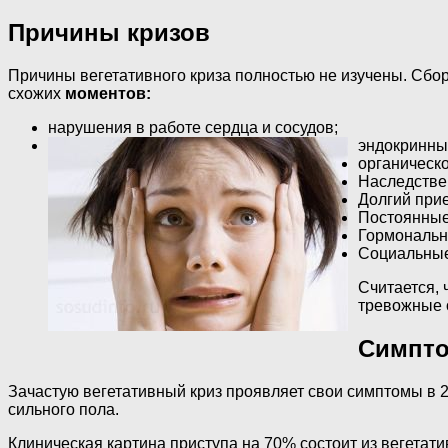
Причины кризов
Причины вегетативного криза полностью не изучены. Сбо
схожих
моментов:
нарушения в работе сердца и сосудов;
эндокринны
органическ
Наследстве
Долгий прие
Постоянные
Гормональн
Социальные
Считается,
тревожные 
Симпто
Зачастую вегетативный криз проявляет свои симптомы в 20 
сильного пола.
Клиническая картина приступа на 70% состоит из вегета