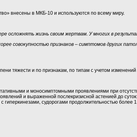
во» внесены в МКБ-10 и используются по всему миру.
ре осложнять жизнь своим жертвам. У многих в результа
орее совокупностью признаков – симптомов других патол
ени тяжести и по признакам, по типам с учетом изменений 
етативными и моносимптомными проявлениями при отсутств
роявлений и выраженной послекризисной астенией до суток
с гиперкинезами, судорогами продолжительностью более 1 ч