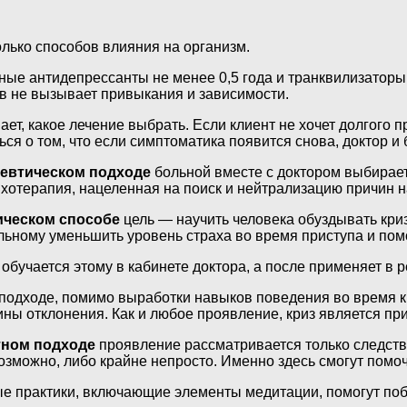
лько способов влияния на организм.
е антидепрессанты не менее 0,5 года и транквилизаторы 
в не вызывает привыкания и зависимости.
ет, какое лечение выбрать. Если клиент не хочет долгого 
ся о том, что если симптоматика появится снова, доктор и
евтическом подходе
больной вместе с доктором выбирает
ихотерапия, нацеленная на поиск и нейтрализацию причин 
ическом способе
цель — научить человека обуздывать кри
ьному уменьшить уровень страха во время приступа и пом
обучается этому в кабинете доктора, а после применяет в 
подходе, помимо выработки навыков поведения во время кр
ы отклонения. Как и любое проявление, криз является при
тном подходе
проявление рассматривается только следстви
зможно, либо крайне непросто. Именно здесь смогут помоч
ные практики, включающие элементы медитации, помогут поб