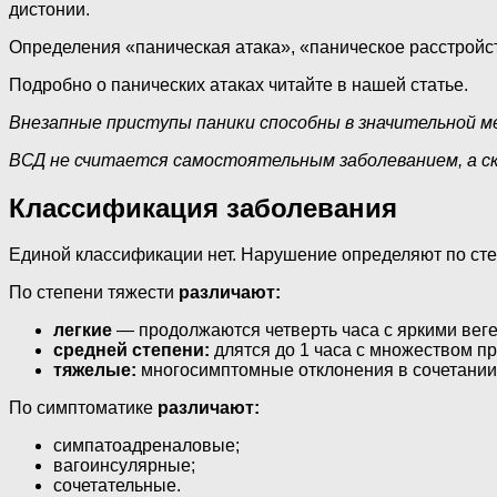
дистонии.
Определения «паническая атака», «паническое расстройст
Подробно о панических атаках читайте в нашей статье.
Внезапные приступы паники способны в значительной ме
ВСД не считается самостоятельным заболеванием, а ск
Классификация заболевания
Единой классификации нет. Нарушение определяют по степ
По степени тяжести
различают:
легкие
— продолжаются четверть часа с яркими вег
средней степени:
длятся до 1 часа с множеством п
тяжелые:
многосимптомные отклонения в сочетании 
По симптоматике
различают:
симпатоадреналовые;
вагоинсулярные;
сочетательные.