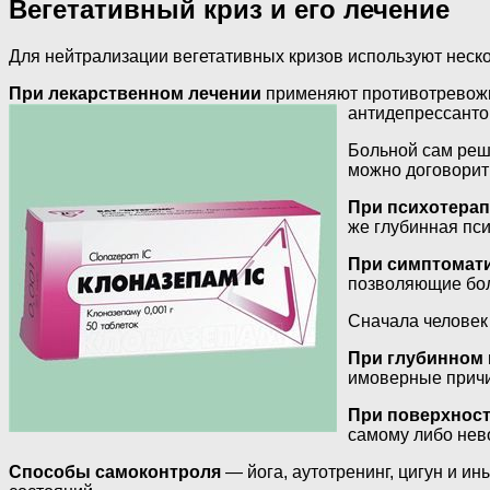
Вегетативный криз и его лечение
Для нейтрализации вегетативных кризов используют неско
При лекарственном лечении
применяют противотревожны
антидепрессанто
Больной сам реша
можно договорить
При психотерап
же глубинная пс
При симптомат
позволяющие бол
Сначала человек 
При глубинном
имоверные причин
При поверхнос
самому либо нево
Способы самоконтроля
— йога, аутотренинг, цигун и и