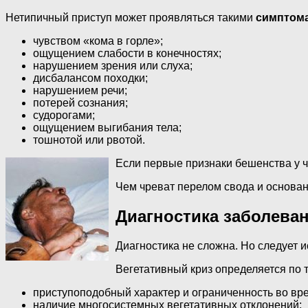
Нетипичный приступ может проявляться такими
симптом
чувством «кома в горле»;
ощущением слабости в конечностях;
нарушением зрения или слуха;
дисбалансом походки;
нарушением речи;
потерей сознания;
судорогами;
ощущением выгибания тела;
тошнотой или рвотой.
Если первые признаки бешенства у ч
Чем чреват перелом свода и основан
Диагностика заболева
Диагностика не сложна. Но следует 
Вегетативный криз определяется по
приступоподобный характер и ограниченность во вр
наличие многосистемных вегетативных отклонений;