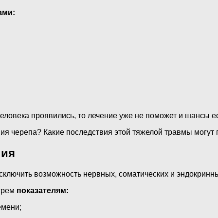
ами:
еловека проявились, то лечение уже не поможет и шансы ес
ия черепа? Какие последствия этой тяжелой травмы могут
ния
исключить возможность нервных, соматических и эндокринн
 трем
показателям:
емени;