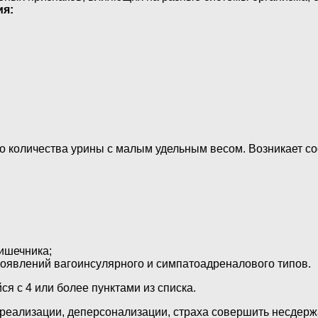
ия:
о количества урины с малым удельным весом. Возникает со
кишечника;
роявлений вагоинсулярного и симпатоадреналового типов.
ся с 4 или более пунктами из списка.
еализации, деперсонализации, страха совершить несдержан