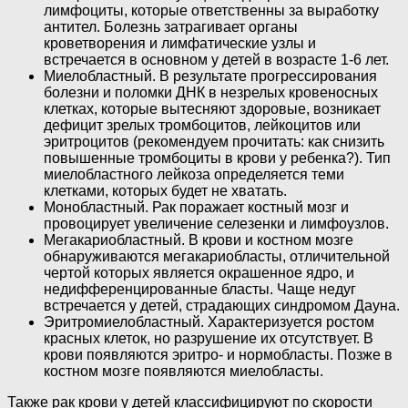
лимфоциты, которые ответственны за выработку
антител. Болезнь затрагивает органы
кроветворения и лимфатические узлы и
встречается в основном у детей в возрасте 1-6 лет.
Миелобластный. В результате прогрессирования
болезни и поломки ДНК в незрелых кровеносных
клетках, которые вытесняют здоровые, возникает
дефицит зрелых тромбоцитов, лейкоцитов или
эритроцитов (рекомендуем прочитать: как снизить
повышенные тромбоциты в крови у ребенка?). Тип
миелобластного лейкоза определяется теми
клетками, которых будет не хватать.
Монобластный. Рак поражает костный мозг и
провоцирует увеличение селезенки и лимфоузлов.
Мегакариобластный. В крови и костном мозге
обнаруживаются мегакариобласты, отличительной
чертой которых является окрашенное ядро, и
недифференцированные бласты. Чаще недуг
встречается у детей, страдающих синдромом Дауна.
Эритромиелобластный. Характеризуется ростом
красных клеток, но разрушение их отсутствует. В
крови появляются эритро- и нормобласты. Позже в
костном мозге появляются миелобласты.
Также рак крови у детей классифицируют по скорости