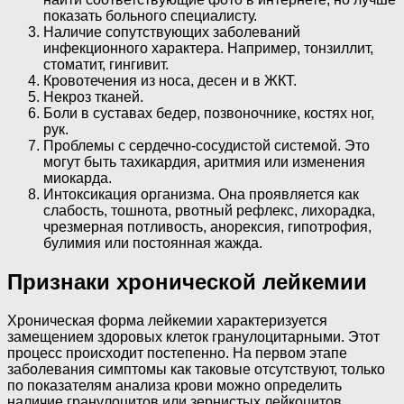
показать больного специалисту.
Наличие сопутствующих заболеваний
инфекционного характера. Например, тонзиллит,
стоматит, гингивит.
Кровотечения из носа, десен и в ЖКТ.
Некроз тканей.
Боли в суставах бедер, позвоночнике, костях ног,
рук.
Проблемы с сердечно-сосудистой системой. Это
могут быть тахикардия, аритмия или изменения
миокарда.
Интоксикация организма. Она проявляется как
слабость, тошнота, рвотный рефлекс, лихорадка,
чрезмерная потливость, анорексия, гипотрофия,
булимия или постоянная жажда.
Признаки хронической лейкемии
Хроническая форма лейкемии характеризуется
замещением здоровых клеток гранулоцитарными. Этот
процесс происходит постепенно. На первом этапе
заболевания симптомы как таковые отсутствуют, только
по показателям анализа крови можно определить
наличие гранулоцитов или зернистых лейкоцитов.