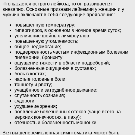
Что касается острого лейкоза, то он развивается
внезапно. Основные признаки лейкемии у женщин и у
мужчин включают в себя следующие проявления:
повышенную температуру;
гипергидроз, в основном в ночное время суток;
увеличение шейных лимфоузлов;
повышенную утомляемость;
общее недомогание;
подверженность частым инфекционным болезням:
пневмонии, бронхиту;
ощущение тяжести в области подреберий;
болезненные ощущения в суставах;
боль в костях;
частые головные боли;
тошноту и рвоту;
учащённое и затруднённое дыхание;
спутанность сознания;
судороги;
ухудшение зрения;
появление болезненных отеков (чаще всего на
верхних конечностях, в паху);
отечность и болезненность мошонки.
Вся вышеперечисленная симптоматика может быть