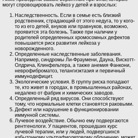
могут спровоцировать лейкоз у детей и взрослых:
Наследственность. Если в семье есть близкий
родственник, страдающий от этого недуга, то у кого-
то из его детей, внуков или правнуков, возможно,
проявится эта болезнь. Также при наличии у
родителей определенных хромосомных дефектов
повышается риск развития лейкоза у
новорожденного.
Определенные наследственные заболевания.
Например, синдромы Ли-Фраумени, Дауна, Вискотт-
Олдрича, Клинфельтера, а также анемия Фанкони,
неврофиброматоз, телангиэктазия и первичный
иммунодефицит.
Экологические условия. В группу риска попадают
те, кто живет в городах, в промышленных районах,
недалеко от фабрик и химических заводов.
Определенный ряд вирусов. Они способствуют
тому, что нормальные клетки становятся раковыми.
Дефект или нарушение в функционировании
иммунной системы.
Лучевое воздействие. Обычно ему подвергаются
рентгенологи. У пациентов, прошедших курс
лучевой терапии, или у людей, подвергшихся
избыточному ультрафиолетовому облучению, может