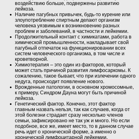
воздействию больше, подвержены развитию
лейкоза.
Наличие пагубных привычек, будь-то курение или
злоупотребление спиртным делают организм
человека уязвимым к возникновению разных
проблем и заболеваний, в частности и лейкемии.
Продолжительный контакт с химикатами, работа в
химической промышленности, накладывает свой
пагубный отпечаток на функционировании всех
систем человеческого организма, в том числе и
кроветворной.
Химиотерапия – это один из факторов, который
может стать причиной развития лимфосаркомы. К
сожалению, такое бывает, что при излечении одного
недуга, происходит появление нового.
Врожденные патологии, в основном хромосомные,
к примеру, Синдром Дауна могут быть причиной
лейкоза.
Генетический фактор. Конечно, этот фактор
главным назвать нельзя, так как случаев, когда от
этой болезни страдает сразу несколько членов
семьи, зафиксировано не так уж и много. Но если
подобное, все же, имеет место, то в данном случае
речь идет о хронической форме, а именно о
хронической лимфоцитарной лейкемии.