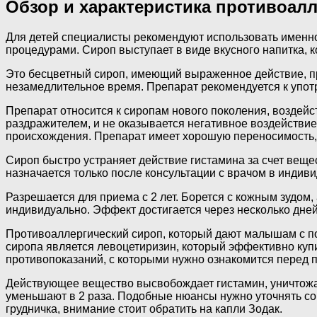
Обзор и характеристика противоал
Для детей специалисты рекомендуют использовать именно
процедурами. Сироп выступает в виде вкусного напитка, к
Это бесцветный сироп, имеющий выраженное действие, пр
незамедлительное время. Препарат рекомендуется к упот
Препарат относится к сиропам нового поколения, воздейст
раздражителем, и не оказывается негативное воздействие
происхождения. Препарат имеет хорошую переносимость, 
Сироп быстро устраняет действие гистамина за счет вещ
назначается только после консультации с врачом в индив
Разрешается для приема с 2 лет. Борется с кожным зудом
индивидуально. Эффект достигается через несколько дне
Противоаллергический сироп, который дают малышам с пол
сиропа является левоцетиризин, который эффективно купи
противопоказаний, с которыми нужно ознакомится перед 
Действующее вещество высвобождает гистамин, уничтожае
уменьшают в 2 раза. Подобные нюансы нужно уточнять со 
грудничка, внимание стоит обратить на капли Зодак.