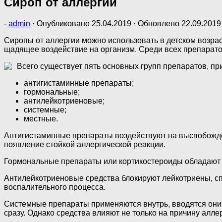
Сироп от аллергии
-
admin
· Опубликовано
25.04.2019
· Обновлено
22.09.2019
Сиропы от аллергии можно использовать в детском возрас
щадящее воздействие на организм. Среди всех препаратов
Всего существует пять основных групп препаратов, пр
антигистаминные препараты;
гормональные;
антилейкотриеновые;
системные;
местные.
Антигистаминные препараты воздействуют на высвобожде
появление стойкой аллергической реакции.
Гормональные препараты или кортикостероиды обладаю
Антилейкотриеновые средства блокируют лейкотриены, сп
воспалительного процесса.
Системные препараты применяются внутрь, вводятся они 
сразу. Однако средства влияют не только на причину алле