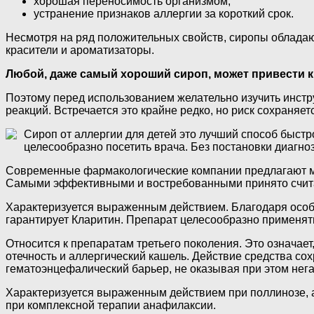
хорошая переносимость организмом;
устранение признаков аллергии за короткий срок.
Несмотря на ряд положительных свойств, сиропы обладаю
красители и ароматизаторы.
Любой, даже самый хороший сироп, может привести 
Поэтому перед использованием желательно изучить инстр
реакций. Встречается это крайне редко, но риск сохраняетс
Сироп от аллергии для детей это лучший способ быст
целесообразно посетить врача. Без постановки диагно
Современные фармакологические компании предлагают мас
Самыми эффективными и востребованными принято счит
Характеризуется выраженным действием. Благодаря особом
гарантирует Кларитин. Препарат целесообразно применять
Относится к препаратам третьего поколения. Это означает
отечность и аллергический кашель. Действие средства сох
гематоэнцефалический барьер, не оказывая при этом нега
Характеризуется выраженным действием при поллинозе, а
при комплексной терапии анафилаксии.