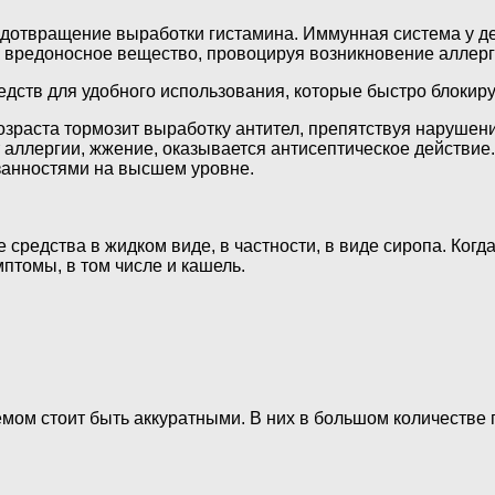
редотвращение выработки гистамина. Иммунная система у д
 вредоносное вещество, провоцируя возникновение аллерг
едств для удобного использования, которые быстро блокир
возраста тормозит выработку антител, препятствуя нарушен
 аллергии, жжение, оказывается антисептическое действие.
занностями на высшем уровне.
средства в жидком виде, в частности, в виде сиропа. Когд
птомы, в том числе и кашель.
емом стоит быть аккуратными. В них в большом количестве