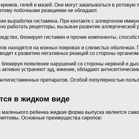
кремов, гелей и мазей. Они могут закапываться в ротовую
поэтому побочными реакциями не обладают.
ии выработки гистамина. При контакте с аллергеном иммун
вно работать рецепторы, вызывая развитие аллергической 
средство, блокирует гистамин и прочие компоненты, спосо
тов находятся на кожных покровах и слизистых оболочках.
иводит к развитию негативных реакций со стороны организм
, блокируя появление нарушений со стороны нервной и ды
 активно устраняют зуд, жжение, обладают антисептически
нтигистаминных препаратов. Особой популярностью пользу
тся в жидком виде
 маленького ребенка жидкая форма выпуска является самой
симптомы. Основные преимущества сиропов: