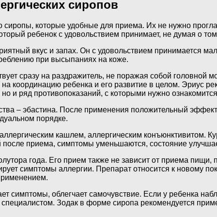
лергических сиропов
 сиропы, которые удобные для приема. Их не нужно прогла
оторый ребенок с удовольствием принимает, не думая о том,
иятный вкус и запах. Он с удовольствием принимается мал
реблению при высыпаниях на коже.
вует сразу на раздражитель, не поражая собой головной моз
 на координацию ребенка и его развитие в целом. Эриус ре
но и ряд противопоказаний, с которыми нужно ознакомитс
ества – эбастина. После применения положительный эффект
идуальном порядке.
, аллергическим кашлем, аллергическим конъюнктивитом. Ку
й после приема, симптомы уменьшаются, состояние улучша
утора года. Его прием также не зависит от приема пищи, 
рует симптомы аллергии. Препарат относится к новому поко
применением.
т симптомы, облегчает самочувствие. Если у ребенка набл
специалистом. Зодак в форме сиропа рекомендуется применя