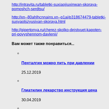
http://intravita.ru/tabletki-suxiaojiuxinwan-skoraya-
pomoshch-serdtsu/
http://xn--80ahlhcnnains.xn--p1ai/p318674479-tabletki-
susyaotszyusivan-skoraya.html
http://gipertonya.ru/cherez-skolko-dejstvuet-kapoten-
pri-povyshennom-davlenii/
Вам может также понравиться...
Пенталгин можно пить при давлении
25.12.2019
Глиатилин лекарство инструкция цена
30.04.2019