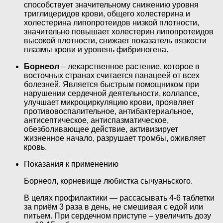
способствует значительному снижению уровня
триглицеридов крови, общего холестерина и
холестерина липопротеидов низкой плотности,
значительно повышает холестерин липопротеидов
высокой плотности, снижает показатель вязкости
плазмы крови и уровень фибриногена.
Борнеол
– лекарственное растение, которое в
восточных странах считается панацеей от всех
болезней. Является быстрым помощником при
нарушении сердечной деятельности, коллапсе,
улучшает микроциркуляцию крови, проявляет
противовоспалительное, антибактериальное,
антисептическое, антиспазматическое,
обезболивающее действие, активизирует
жизненное начало, разрушает тромбы, оживляет
кровь.
Показания к применению
Борнеол, корневище любистка сычуаньского.
В целях профилактики — рассасывать 4-6 таблетки
за приём 3 раза в день, не смешивая с едой или
питьем. При сердечном приступе – увеличить дозу