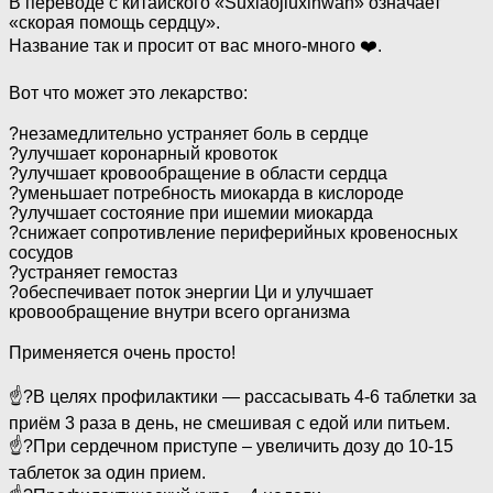
В переводе с китайского «Suxiaojiuxinwan» означает
«скорая помощь сердцу».
Название так и просит от вас много-много ❤️.
⠀
Вот что может это лекарство:
⠀
?незамедлительно устраняет боль в сердце
?улучшает коронарный кровоток
?улучшает кровообращение в области сердца
?уменьшает потребность миокарда в кислороде
?улучшает состояние при ишемии миокарда
?снижает сопротивление периферийных кровеносных
сосудов
?устраняет гемостаз
?обеспечивает поток энергии Ци и улучшает
кровообращение внутри всего организма
⠀
Применяется очень просто!
⠀
☝?В целях профилактики — рассасывать 4-6 таблетки за
приём 3 раза в день, не смешивая с едой или питьем.
☝?При сердечном приступе – увеличить дозу до 10-15
таблеток за один прием.