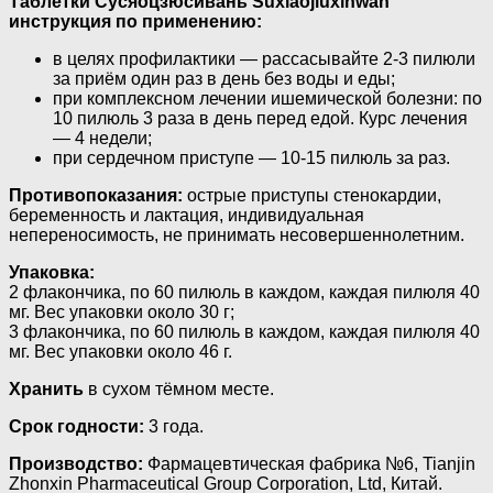
Таблетки Сусяоцзюсивань Suxiaojiuxinwan
инструкция по применению:
в целях профилактики — рассасывайте 2-3 пилюли
за приём один раз в день без воды и еды;
при комплексном лечении ишемической болезни: по
10 пилюль 3 раза в день перед едой. Курс лечения
— 4 недели;
при сердечном приступе — 10-15 пилюль за раз.
Противопоказания:
острые приступы стенокардии,
беременность и лактация, индивидуальная
непереносимость, не принимать несовершеннолетним.
Упаковка:
2 флакончика, по 60 пилюль в каждом, каждая пилюля 40
мг. Вес упаковки около 30 г;
3 флакончика, по 60 пилюль в каждом, каждая пилюля 40
мг. Вес упаковки около 46 г.
Хранить
в сухом тёмном месте.
Срок годности:
3 года.
Производство:
Фармацевтическая фабрика №6, Tianjin
Zhonxin Pharmaceutical Group Corporation, Ltd, Китай.