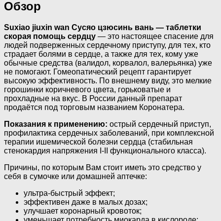
Обзор
Suxiao jiuxin wan Сусяо цзюсинь вань — таблетки
скорая помощь сердцу
— это настоящее спасение для
людей подверженных сердечному приступу, для тех, кто
страдает болями в сердце, а также для тех, кому уже
обычные средства (валидол, корвалол, валерьянка) уже
не помогают. Гомеопатический рецепт гарантирует
высокую эффективность. По внешнему виду, это мелкие
горошинки коричневого цвета, горьковатые и
прохладные на вкус. В России данный препарат
продаётся под торговым названием Коронатера.
Показания к применению:
острый сердечный приступ,
профилактика сердечных заболеваний, при комплексной
терапии ишемической болезни сердца (стабильная
стенокардия напряжения I-II функционального класса).
Причины, по которым Вам стоит иметь это средство у
себя в сумочке или домашней аптечке:
ультра-быстрый эффект;
эффективен даже в малых дозах;
улучшает коронарный кровоток;
уменьшает потребность миокарда в кислороде;