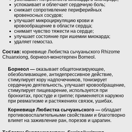
успокаивает и облегчает сердечную боль;
снижает сопротивление периферийных
кровеносных сосудов;
улучшает микроциркуляцию крови и
кровообращение в области сердца;
снимает чувство тяжести на сердце;
улучшает состояние при ишемии миокарда;
удаляет гемостаз.
Состав:
корневище Любистка сычуаньского Rhizome
Chuanxiong, борнеол-монотерпен Borneol.
Борнеол —
оказывает общетонизирующее,
обезболивающее, антидепрессивное действие,
стимулирует кору надпочечников, тонизирует
сердечную деятельность, улучшает кровообращение,
стимулирует пищеварение, используется при
бронхитах, простуде и гриппе; применяется наружно
при ревматизме и растяжениях связок, ушибах.
Корневище Любистка сычуаньского —
обладает
противовоспалительными свойствами и благотворно
влияет на заживление ран, порезов и царапин.