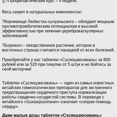
☝?Профилактический курс – 4 недели.
⠀
Весь секрет в натуральных компонентах:
⠀
?Корневище Любистка сычуаньского – обладает мощным
противотромботическим потенциалом и высокой
эффективностью при лечении цереброваскулярных
заболеваний.
⠀
?Борнеол – лекарственное растение, которое в
восточных странах считается панацеей от всех болезней.
⠀
Приобретайте у нас таблетки «Сусяоцзюсивань» за 800
рублей или за 520 при покупке от 5 штук и не бойтесь за
свой моторчик!
⠀
Таблетки «Сусяоцзюсивань» — один из самых известных
китайских гомеопатических препаратов для экстренного
предотвращения сердечного приступа нормализации
работы сердечно-сосудистой системы. В переводе с
китайского «Suxiaojiuxinwan» означает «скорая помощь
сердцу».
Даже малые дозы таблеток «Сусяоцзюсивань»