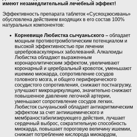
имеют незамедлительный лечебный эффект!
Эффективность препарата таблеток «Сусяоцзюсивань»
обусловлена действием входящих в его состав 100%
натуральных компонентов:
Корневище Любистка сычуаньского –
обладает
мощным противотромботическим потенциалом и
высокой эффективностью при лечении
цереброваскулярных заболеваний. Алкалоиды
Любистка обладают выраженным
коронаролитическим эффектом, увеличивают
коронарный и церебральный кровоток, уменьшают
ишемию миокарда, сопротивление сосудов
головного мозга, и общего периферического
сосудистого сопротивления, снижают постнагрузку,
улучшают микроциркуляцию, значительно снижают
повышенное давление легочной артерии,
уменьшают сопротивление сосудов легких.
Любисток сычуаньский обладает антиаритмическим
эффектом за счет антиишемического и
мембраностабилизирующего действия, лучшает
сердечный выброс, сократительную способность
миокарда, повышает пороговую величину ишемии,
снижает потребление кислорода миокардом,