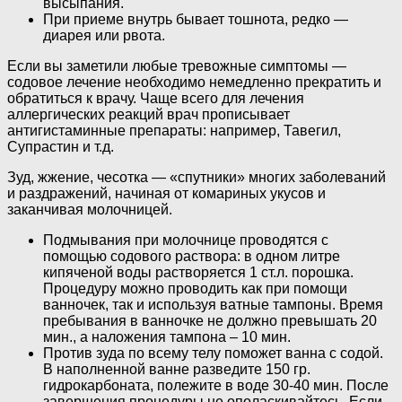
высыпания.
При приеме внутрь бывает тошнота, редко —
диарея или рвота.
Если вы заметили любые тревожные симптомы —
содовое лечение необходимо немедленно прекратить и
обратиться к врачу. Чаще всего для лечения
аллергических реакций врач прописывает
антигистаминные препараты: например, Тавегил,
Супрастин и т.д.
Зуд, жжение, чесотка — «спутники» многих заболеваний
и раздражений, начиная от комариных укусов и
заканчивая молочницей.
Подмывания при молочнице проводятся с
помощью содового раствора: в одном литре
кипяченой воды растворяется 1 ст.л. порошка.
Процедуру можно проводить как при помощи
ванночек, так и используя ватные тампоны. Время
пребывания в ванночке не должно превышать 20
мин., а наложения тампона – 10 мин.
Против зуда по всему телу поможет ванна с содой.
В наполненной ванне разведите 150 гр.
гидрокарбоната, полежите в воде 30-40 мин. После
завершения процедуры не ополаскивайтесь. Если