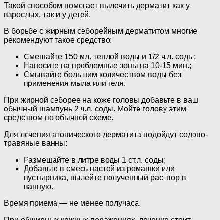
Такой способом помогает вылечить дерматит как у
взрослых, так и у детей.
В борьбе с жирным себорейным дерматитом многие
рекомендуют такое средство:
Смешайте 150 мл. теплой воды и 1/2 ч.л. соды;
Наносите на проблемные зоны на 10-15 мин.;
Смывайте большим количеством воды без
применения мыла или геля.
При жирной себорее на коже головы добавьте в ваш
обычный шампунь 2 ч.л. соды. Мойте голову этим
средством по обычной схеме.
Для лечения атопического дерматита подойдут содово-
травяные ванны:
Размешайте в литре воды 1 ст.л. соды;
Добавьте в смесь настой из ромашки или
пустырника, вылейте полученный раствор в
ванную.
Время приема — не менее получаса.
При обширных кожных поражениях, лечение стоит