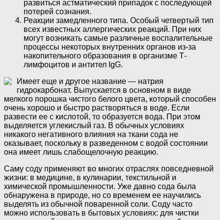
развиться астматический припадок с последующей
потерей сознания.
Реакции замедленного типа. Особый четвертый тип
всех известных аллергических реакций. При них
могут возникать самые различные воспалительные
процессы некоторых внутренних органов из-за
накопительного образования в организме Т-
лимфоцитов и антител IgG.
Имеет еще и другое название — натрия
гидрокарбонат. Выпускается в основном в виде
мелкого порошка чистого белого цвета, который способен
очень хорошо и быстро растворяться в воде. Если
развести ее с кислотой, то образуется вода. При этом
выделяется углекислый газ. В обычных условиях
никакого негативного влияния на ткани сода не
оказывает, поскольку в разведенном с водой состоянии
она имеет лишь слабощелочную реакцию.
Саму соду применяют во многих отраслях повседневной
жизни: в медицине, в кулинарии, текстильной и
химической промышленности. Уже давно сода была
обнаружена в природе, но со временем ее научились
выделять из обычной поваренной соли. Соду часто
можно использовать в бытовых условиях: для чистки