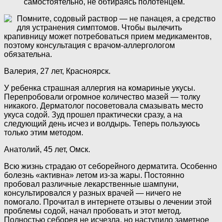
самостоятельно, не обтираясь полотенцем.
Помните, содовый раствор — не панацея, а средство
для устранения симптомов. Чтобы вылечить
крапивницу может потребоваться прием медикаментов,
поэтому консультация с врачом-аллергологом
обязательна.
Валерия, 27 лет, Красноярск.
У ребенка страшная аллергия на комариные укусы.
Перепробовали огромное количество мазей — толку
никакого. Дерматолог посоветовала смазывать место
укуса содой. Зуд прошел практически сразу, а на
следующий день исчез и волдырь. Теперь пользуюсь
только этим методом.
Анатолий, 45 лет, Омск.
Всю жизнь страдаю от себорейного дерматита. Особенно
болезнь «активна» летом из-за жары. Постоянно
пробовал различные лекарственные шампуни,
консультировался у разных врачей — ничего не
помогало. Прочитал в интернете отзывы о лечении этой
проблемы содой, начал пробовать и этот метод.
Полностью себорея не исчезла, но наступило заметное