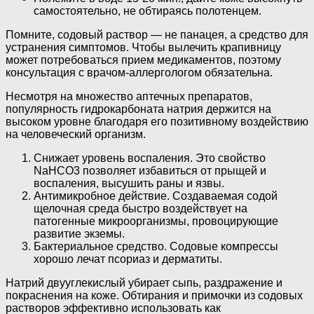
самостоятельно, не обтираясь полотенцем.
Помните, содовый раствор — не панацея, а средство для
устранения симптомов. Чтобы вылечить крапивницу
может потребоваться прием медикаментов, поэтому
консультация с врачом-аллергологом обязательна.
Несмотря на множество аптечных препаратов,
популярность гидрокарбоната натрия держится на
высоком уровне благодаря его позитивному воздействию
на человеческий организм.
Снижает уровень воспаления. Это свойство
NaHCO3 позволяет избавиться от прыщей и
воспаления, высушить раны и язвы.
Антимикробное действие. Создаваемая содой
щелочная среда быстро воздействует на
патогенные микроорганизмы, провоцирующие
развитие экземы.
Бактериальное средство. Содовые компрессы
хорошо лечат псориаз и дерматиты.
Натрий двууглекислый убирает сыпь, раздражение и
покраснения на коже. Обтирания и примочки из содовых
растворов эффективно использовать как