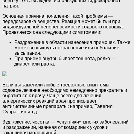
всего у 10-15% людей, использующих гидрокарбонат
натрия.
Основная причина появления такой проблемы —
передозировка вещества. Реакция может быть и при
индивидуальной непереносимости содового порошка.
Проявляется она следующими симптомами:
Раздражение в области нанесения примочек. Также
может возникнуть покраснение или небольшие
высыпания.
При приеме внутрь бывает тошнота, редко —
диарея или рвота.
Если вы заметили любые тревожные симптомы —
содовое лечение необходимо немедленно прекратить и
обратиться к врачу. Чаще всего для лечения
аллергических реакций врач прописывает
антигистаминные препараты: например, Тавегил,
Супрастин и т.д.
Зуд, жжение, чесотка — «спутники» многих заболеваний
и раздражений, начиная от комариных укусов и
заканчивая молочницей.