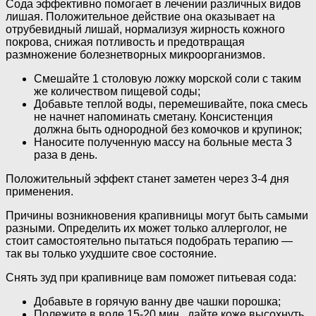
Сода эффективно помогает в лечении различных видов
лишая. Положительное действие она оказывает на
отрубевидный лишай, нормализуя жирность кожного
покрова, снижая потливость и предотвращая
размножение болезнетворных микроорганизмов.
Смешайте 1 столовую ложку морской соли с таким
же количеством пищевой соды;
Добавьте теплой воды, перемешивайте, пока смесь
не начнет напоминать сметану. Консистенция
должна быть однородной без комочков и крупинок;
Наносите полученную массу на больные места 3
раза в день.
Положительный эффект станет заметен через 3-4 дня
применения.
Причины возникновения крапивницы могут быть самыми
разными. Определить их может только аллерголог, не
стоит самостоятельно пытаться подобрать терапию —
так вы только ухудшите свое состояние.
Снять зуд при крапивнице вам поможет питьевая сода:
Добавьте в горячую ванну две чашки порошка;
Полежите в воде 15-20 мин., дайте коже высохнуть