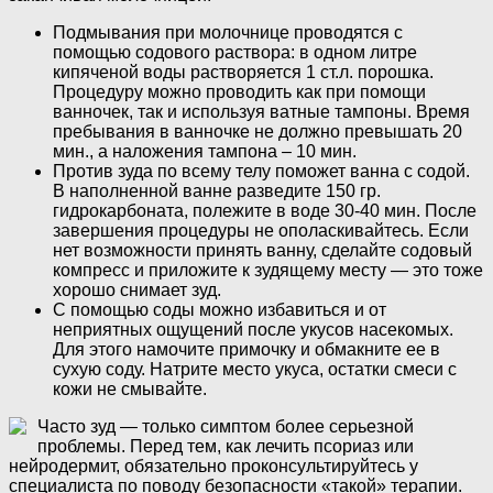
Подмывания при молочнице проводятся с
помощью содового раствора: в одном литре
кипяченой воды растворяется 1 ст.л. порошка.
Процедуру можно проводить как при помощи
ванночек, так и используя ватные тампоны. Время
пребывания в ванночке не должно превышать 20
мин., а наложения тампона – 10 мин.
Против зуда по всему телу поможет ванна с содой.
В наполненной ванне разведите 150 гр.
гидрокарбоната, полежите в воде 30-40 мин. После
завершения процедуры не ополаскивайтесь. Если
нет возможности принять ванну, сделайте содовый
компресс и приложите к зудящему месту — это тоже
хорошо снимает зуд.
С помощью соды можно избавиться и от
неприятных ощущений после укусов насекомых.
Для этого намочите примочку и обмакните ее в
сухую соду. Натрите место укуса, остатки смеси с
кожи не смывайте.
Часто зуд — только симптом более серьезной
проблемы. Перед тем, как лечить псориаз или
нейродермит, обязательно проконсультируйтесь у
специалиста по поводу безопасности «такой» терапии.