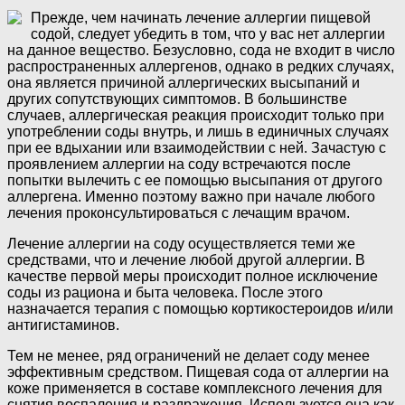
Прежде, чем начинать лечение аллергии пищевой
содой, следует убедить в том, что у вас нет аллергии
на данное вещество. Безусловно, сода не входит в число
распространенных аллергенов, однако в редких случаях,
она является причиной аллергических высыпаний и
других сопутствующих симптомов. В большинстве
случаев, аллергическая реакция происходит только при
употреблении соды внутрь, и лишь в единичных случаях
при ее вдыхании или взаимодействии с ней. Зачастую с
проявлением аллергии на соду встречаются после
попытки вылечить с ее помощью высыпания от другого
аллергена. Именно поэтому важно при начале любого
лечения проконсультироваться с лечащим врачом.
Лечение аллергии на соду осуществляется теми же
средствами, что и лечение любой другой аллергии. В
качестве первой меры происходит полное исключение
соды из рациона и быта человека. После этого
назначается терапия с помощью кортикостероидов и/или
антигистаминов.
Тем не менее, ряд ограничений не делает соду менее
эффективным средством. Пищевая сода от аллергии на
коже применяется в составе комплексного лечения для
снятия воспаления и раздражения. Используется она как