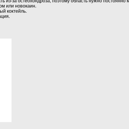
ть из-за остеохондроза, поэтому область нужно постоянно 
ом или новокаин.
ый коктейль.
ация.