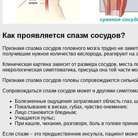
Как проявляется спазм сосудов?
Признаки спазма сосудов головного мозга трудно не замет
получившие нужное количество кислорода, реагируют на э
Клиническая картина зависит от размера сосудов, места л
неврологическая симптоматика, присуща она той части моз
Признаки спазма сосудов головы сопровождаются сильной
Сопровождаться спазм сосудов может и другими симптом
Болезненные ощущения затрагивают область глаз, ш
Покалывание в висках, губах, чувство онемения;
Лицо становится бледным;
Учащается пульс;
При кашле, чихании, разговоре, боль в голове прини
Если спазм – это предшественник инсульта, пациент може