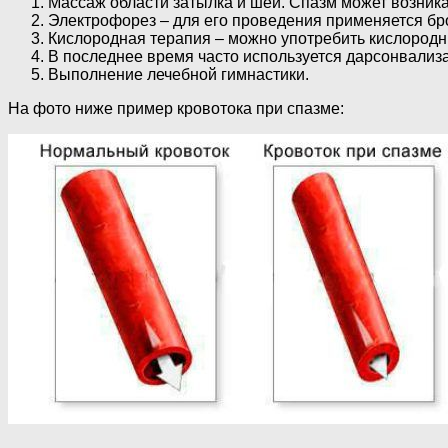
Массаж области затылка и шеи. Спазм может возника
Электрофорез – для его проведения применяется бр
Кислородная терапия – можно употребить кислородн
В последнее время часто используется дарсонвализ
Выполнение лечебной гимнастики.
На фото ниже пример кровотока при спазме: