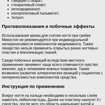
глицерил стеарат;
стеариловый спирт;
октилдодеканол;
изопропиловый пальмитат;
толуол.
Противопоказания и побочные эффекты
Использование крема для снятия ногтя при грибке
Микостоп не рекомендуется при индивидуальной
непереносимости компонентов медикамента. Также
лекарство нельзя применять открытых ранах ногтевых
пластин и близлежащих тканей.
Среди побочных реакций вследствие местного
применения линимент чаще всего отмечаются чувство
жжения, зуд и гиперемия кожных покровов. Также
возможно развитие аллергических реакций у пациентов с
непереносимостью компонентов средства.
Инструкция по применению
Вокруг ногтя на пальце необходимо в несколько слоёв
намотать лейкопластырь. Далее на пластину наносят 3 г
средства, после чего эту область накрывают ватой и