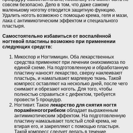
совсем безопасно. Дело в том, что даже самому
маленькому ноготку отводится защитную функцию.
Удалить ноготь возможно с помощью крема, геля и мази,
лака с антимикотическим эффектом и специального
пластыря.
Самостоятельно избавиться от воспалённой
ногтевой пластины возможно при применении
следующих средств:
Микоспор и Ногтимицин. Оба лекарственных
средства применяют при лечении онихомикоза по
единой схеме. На подготовленную и обработанную
пластину наносят лекарство, сверху наклеивают
пластырь, и наматывают марлевую ткань. Такой
компресс оставляют на несколько дней, после чего
снимают и обрезают ноготь. Для того, чтобы
полностью справиться с дефектом, требуется
провести 5 процедур.
Ногтивит. Такое
лекарство для снятия ногтя
поражённого
грибком
обладает выраженным
антимикотическим эффектом. На подготовленную
пластину намазывают толстый слой крема, не
втирая его, и закрепляют с помощью пластыря.
Такой компресс следует делать в течение