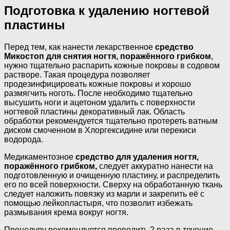
Подготовка к удалению ногтевой
пластины
Перед тем, как нанести лекарственное
средство
Микостоп для снятия
ногтя, поражённого грибком
,
нужно тщательно распарить кожные покровы в содовом
растворе. Такая процедура позволяет
продезинфицировать кожные покровы и хорошо
размягчить ноготь. После необходимо тщательно
высушить ноги и ацетоном удалить с поверхности
ногтевой пластины декоративный лак. Область
обработки рекомендуется тщательно протереть ватным
диском смоченном в Хлоргексидине или перекиси
водорода.
Медикаментозное
средство для удаления ногтя,
поражённого грибком,
следует аккуратно нанести на
подготовленную и очищенную пластину, и распределить
его по всей поверхности. Сверху на обработанную ткань
следует наложить повязку из марли и закрепить её с
помощью лейкопластыря, что позволит избежать
размывания крема вокруг ногтя.
Процедуру рекомендуется проводить 2 раза в течение