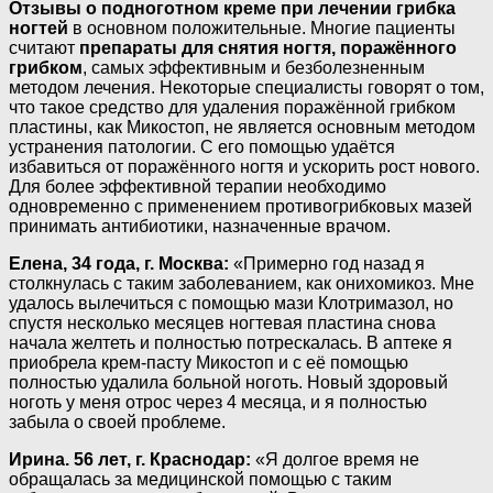
Отзывы о подноготном креме при лечении грибка
ногтей
в основном положительные. Многие пациенты
считают
препараты для снятия ногтя,
поражённого
грибком
, самых эффективным и безболезненным
методом лечения. Некоторые специалисты говорят о том,
что такое средство для удаления поражённой грибком
пластины, как Микостоп, не является основным методом
устранения патологии. С его помощью удаётся
избавиться от поражённого ногтя и ускорить рост нового.
Для более эффективной терапии необходимо
одновременно с применением противогрибковых мазей
принимать антибиотики, назначенные врачом.
Елена, 34 года, г. Москва:
«Примерно год назад я
столкнулась с таким заболеванием, как онихомикоз. Мне
удалось вылечиться с помощью мази Клотримазол, но
спустя несколько месяцев ногтевая пластина снова
начала желтеть и полностью потрескалась. В аптеке я
приобрела крем-пасту Микостоп и с её помощью
полностью удалила больной ноготь. Новый здоровый
ноготь у меня отрос через 4 месяца, и я полностью
забыла о своей проблеме.
Ирина. 56 лет, г. Краснодар:
«Я долгое время не
обращалась за медицинской помощью с таким