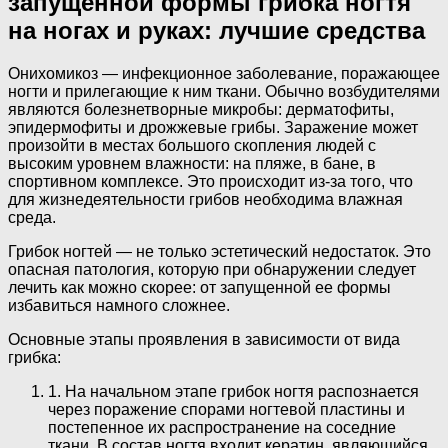
запущенной формы грибка ногтя
на ногах и руках: лучшие средства
Онихомикоз — инфекционное заболевание, поражающее
ногти и прилегающие к ним ткани. Обычно возбудителями
являются болезнетворные микробы: дерматофиты,
эпидермофиты и дрожжевые грибы. Заражение может
произойти в местах большого скопления людей с
высоким уровнем влажности: на пляже, в бане, в
спортивном комплексе. Это происходит из-за того, что
для жизнедеятельности грибов необходима влажная
среда.
Грибок ногтей — не только эстетический недостаток. Это
опасная патология, которую при обнаружении следует
лечить как можно скорее: от запущенной ее формы
избавиться намного сложнее.
Основные этапы проявления в зависимости от вида
грибка:
1. На начальном этапе грибок ногтя распознается
через поражение спорами ногтевой пластины и
постепенное их распространение на соседние
ткани. В состав ногтя входит кератин, являющийся