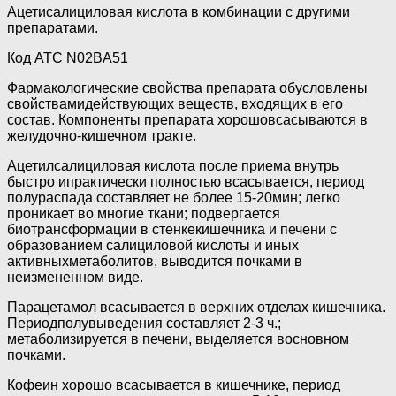
Ацетисалициловая кислота в комбинации с другими
препаратами.
Код АТС N02BA51
Фармакологические свойства препарата обусловлены
свойствамидействующих веществ, входящих в его
состав. Компоненты препарата хорошовсасываются в
желудочно-кишечном тракте.
Ацетилсалициловая кислота после приема внутрь
быстро ипрактически полностью всасывается, период
полураспада составляет не более 15-20мин; легко
проникает во многие ткани; подвергается
биотрансформации в стенкекишечника и печени с
образованием салициловой кислоты и иных
активныхметаболитов, выводится почками в
неизмененном виде.
Парацетамол всасывается в верхних отделах кишечника.
Периодполувыведения составляет 2-3 ч.;
метаболизируется в печени, выделяется восновном
почками.
Кофеин хорошо всасывается в кишечнике, период