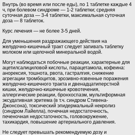
Внутрь (во время или после еды), по 1 таблетке каждые 4
ч, при болевом синдроме — 1-2 таблетки; средняя
суточная доза — 3-4 таблетки, максимальная суточная
доза — 8 таблеток.
Курс лечения — не более 3-5 дней.
Для уменьшения раздражающего действия на
желудочно-кишечный тракт следует запивать таблетку
молоком или щелочной минеральной водой.
Могут наблюдаться побочные реакции, характерные для
ацетилсалициловой кислоты, парацетамола, кофеина:
анорексия, тошнота, рвота, гастралгия, снижение
агрегации тромбоцитов, эрозивно-язвенные поражения
желудочно-кишечного тракта и двенадца­типерстной
кишки, желудочно-кишечные кровотечения,
аллергические реакции, бронхоспазм, мультиформная
эксудативная эритема (в т.ч. синдром Стивена-
Джонсона), токсический эпидермальный некролиз
(синдром Лайелла), почечная недостаточность,
печеночная недостаточность, головокружение,
тахикардия, повышение артериального давления.
Не следует превышать рекомендуемую дозу и