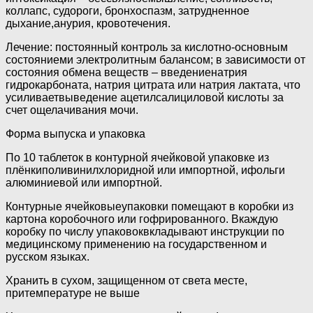
коллапс, судороги, бронхоспазм, затрудненное
дыхание,анурия, кровотечения.
Лечение: постоянный контроль за кислотно-основным
состояниеми электролитным балансом; в зависимости от
состояния обмена веществ – введениенатрия
гидрокарбоната, натрия цитрата или натрия лактата, что
усиливаетвыведение ацетилсалициловой кислоты за
счет ощелачивания мочи.
Форма выпуска и упаковка
По 10 таблеток в контурной ячейковой упаковке из
плёнкиполивинилхлоридной или импортной, ифольги
алюминиевой или импортной.
Контурные ячейковыеупаковки помещают в коробки из
картона коробочного или гофрированного. Вкаждую
коробку по числу упаковоквкладывают инструкции по
медицинскому применению на государственном и
русском языках.
Хранить в сухом, защищенном от света месте,
притемпературе не выше