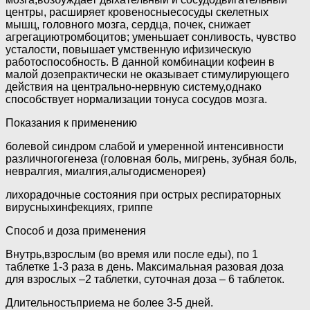
центры, расширяет кровеносныесосуды скелетных
мышц, головного мозга, сердца, почек, снижает
агрегациютромбоцитов; уменьшает сонливость, чувство
усталости, повышает умственную ифизическую
работоспособность. В данной комбинации кофеин в
малой дозепрактически не оказывает стимулирующего
действия на центрально-нервную систему,однако
способствует нормализации тонуса сосудов мозга.
Показания к применению
болевой синдром слабой и умеренной интенсивности
различногогенеза (головная боль, мигрень, зубная боль,
невралгия, миалгия,альгодисменорея)
лихорадочные состояния при острых респираторных
вирусныхинфекциях, гриппе
Способ и доза применения
Внутрь,взрослым (во время или после еды), по 1
таблетке 1-3 раза в день. Максимальная разовая доза
для взрослых –2 таблетки, суточная доза – 6 таблеток.
Длительностьприема не более 3-5 дней.