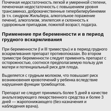
Почечная недостаточность легкой и умеренной степени,
печеночная недостаточность с повышением уровня
трансаминаз, доброкачественные гипербилирубинемии
(в т.ч. синдром Жильбера, алкогольное поражение
печени), алкоголизм, эпилепсия и склонность к
судорожным припадкам, пожилой возраст, подагра.
Применение при беременности и в период
грудного вскармливания
При беременности (I и III триместры) и в период грудного
вскармливания препарат противопоказан. Во втором
триместре беременности следует применять препарат с
осторожно­стью, соотнося предполагаемую пользу для
матери и потенциальный риск для плода.
Выделяется с грудным молоком, что повышает риск
возникновения кровотечений у ребенка вследствие
нарушения функции тромбоцитов.
Препарат не следует принимать более 5 дней в качестве
анальгезирующего лекарственного средства и более 3
дней — жаропонижающего (без назначения и
наблюдения врача).