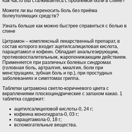
Как часто Вы сталкиваетесь с проблемой боли в спине?
Можете ли вы переносить боль без приёма
болеутоляющих средств?
Узнать больше как можно быстрее справиться с болью в
спине
Цитрамон – комплексный лекарственный препарат, в
состав которого входит ацетилсалициловая кислота,
парацетамол и кофеин. Обладает анальгезирующим,
противовоспалительным, жаропонижающим действием.
Применяется при различных болевых синдромах
(головная боль, артралгия, миалгия, боли при
менструациях, зубная боль и пр.), при простудных
заболеваниях и симптомах гриппа.
Таблетки цитрамона светло-коричневого цвета с
вкраплениями плоскоциндрические с запахом какао. 1
таблетка содержит:
ацетилсалициловой кислоты-0, 24 г;
кофеина моногидрата-0, 03 г;
парацетамола-0, 18 г;
вспомогательные вещества.