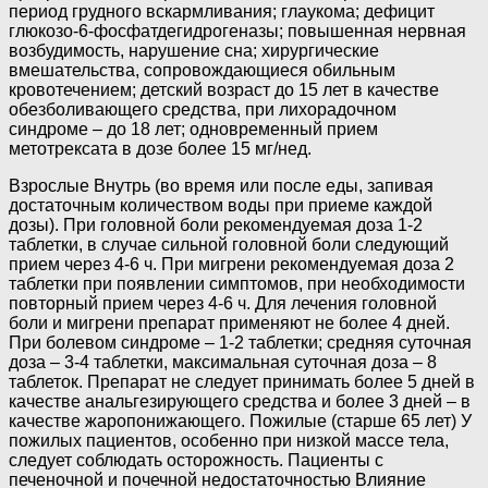
период грудного вскармливания; глаукома; дефицит
глюкозо-6-фосфатдегидрогеназы; повышенная нервная
возбудимость, нарушение сна; хирургические
вмешательства, сопровождающиеся обильным
кровотечением; детский возраст до 15 лет в качестве
обезболивающего средства, при лихорадочном
синдроме – до 18 лет; одновременный прием
метотрексата в дозе более 15 мг/нед.
Взрослые Внутрь (во время или после еды, запивая
достаточным количеством воды при приеме каждой
дозы). При головной боли рекомендуемая доза 1-2
таблетки, в случае сильной головной боли следующий
прием через 4-6 ч. При мигрени рекомендуемая доза 2
таблетки при появлении симптомов, при необходимости
повторный прием через 4-6 ч. Для лечения головной
боли и мигрени препарат применяют не более 4 дней.
При болевом синдроме – 1-2 таблетки; средняя суточная
доза – 3-4 таблетки, максимальная суточная доза – 8
таблеток. Препарат не следует принимать более 5 дней в
качестве анальгезирующего средства и более 3 дней – в
качестве жаропонижающего. Пожилые (старше 65 лет) У
пожилых пациентов, особенно при низкой массе тела,
следует соблюдать осторожность. Пациенты с
печеночной и почечной недостаточностью Влияние