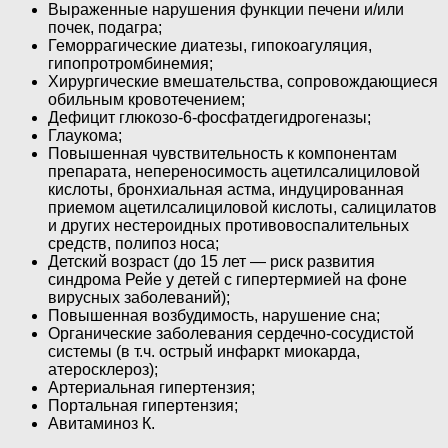
Выраженные нарушения функции печени и/или
почек, подагра;
Геморрагические диатезы, гипокоагуля­ция,
гипопротромбинемия;
Хирургические вмешательства, сопровождающиеся
обильным кровотечением;
Дефицит глюкозо-6-фосфатдегидрогеназы;
Глаукома;
Повышенная чувствительность к компонентам
препарата, непереносимость ацетилсалициловой
кислоты, бронхиальная астма, индуцированная
приемом ацетилсалициловой кислоты, салицилатов
и других нестероидных противовоспалительных
средств, полипоз носа;
Детский возраст (до 15 лет — риск развития
синдрома Рейе у детей с гипертермией на фоне
вирусных заболеваний);
Повышенная возбудимость, нарушение сна;
Органические заболевания сердечно-­сосудистой
системы (в т.ч. острый инфаркт миокарда,
атеросклероз);
Артериальная гипертензия;
Портальная гипертензия;
Авитаминоз К.