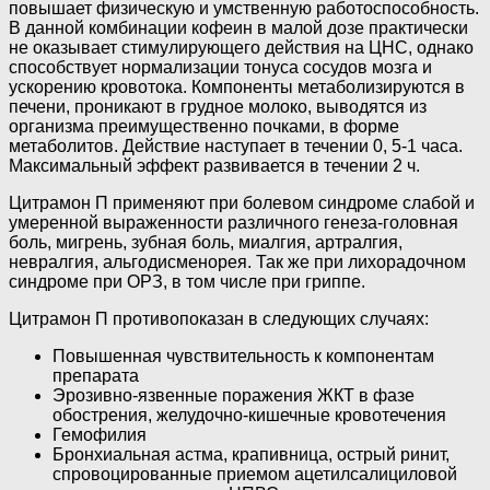
повышает физическую и умственную работоспособность.
В данной комбинации кофеин в малой дозе практически
не оказывает стимулирующего действия на ЦНС, однако
способствует нормализации тонуса сосудов мозга и
ускорению кровотока. Компоненты метаболизируются в
печени, проникают в грудное молоко, выводятся из
организма преимущественно почками, в форме
метаболитов. Действие наступает в течении 0, 5-1 часа.
Максимальный эффект развивается в течении 2 ч.
Цитрамон П применяют при болевом синдроме слабой и
умеренной выраженности различного генеза-головная
боль, мигрень, зубная боль, миалгия, артралгия,
невралгия, альгодисменорея. Так же при лихорадочном
синдроме при ОРЗ, в том числе при гриппе.
Цитрамон П противопоказан в следующих случаях:
Повышенная чувствительность к компонентам
препарата
Эрозивно-язвенные поражения ЖКТ в фазе
обострения, желудочно-кишечные кровотечения
Гемофилия
Бронхиальная астма, крапивница, острый ринит,
спровоцированные приемом ацетилсалициловой