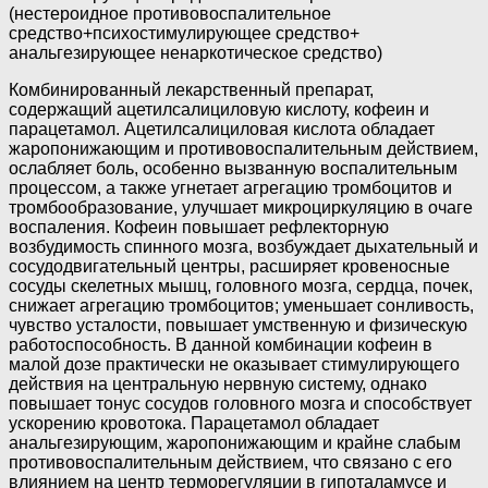
(нестероидное противовоспалительное
средство+психостимулирующее средство+
анальгезирующее ненаркотическое средство)
Комбинированный лекарственный препарат,
содержащий ацетилсалициловую кислоту, кофеин и
парацетамол. Ацетилсалициловая кислота обладает
жаропонижающим и противовоспалительным действием,
ослабляет боль, особенно вызванную воспалительным
процессом, а также угнетает агрегацию тромбоцитов и
тромбообразование, улучшает микроциркуляцию в очаге
воспаления. Кофеин повышает рефлекторную
возбудимость спинного мозга, возбуждает дыхательный и
сосудодвигательный центры, расширяет кровеносные
сосуды скелетных мышц, головного мозга, сердца, почек,
снижает агрегацию тромбоцитов; уменьшает сонливость,
чувство усталости, повышает умственную и физическую
работоспособность. В данной комбинации кофеин в
малой дозе практически не оказывает стимулирующего
действия на центральную нервную систему, однако
повышает тонус сосудов головного мозга и способствует
ускорению кровотока. Парацетамол обладает
анальгезирующим, жаропонижающим и крайне слабым
противовоспалительным действием, что связано с его
влиянием на центр терморегуляции в гипоталамусе и