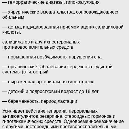
— геморрагические диатезы, гипокоагуляция
— хирургические вмешательства, сопровождающиеся
обильным
— астма, индуцированная приемом ацетилсалициловой
кислоты,
салицилатов и другихнестероидных
противовоспалительных средств
— повышенная возбудимость, нарушения сна
— органические заболевания сердечно-сосудистой
системы (вт.ч. острый
— выраженная артериальная гипертензия
— детский и подростковый возраст до 18 лет
— беременность, период лактации
Усиливает действие гепарина, пероральных
антикоагулянтов,резерпина, стероидных гормонов и
гипогликемических средств. Одновременноеназначение
с другими нестероидными противовоспалительными