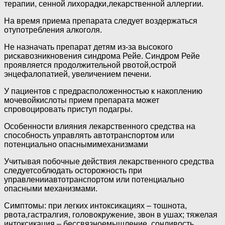
терапии, сенной лихорадки,лекарственной аллергии.
На время приема препарата следует воздержаться
отупотребления алкоголя.
Не назначать препарат детям из-за высокого
рискавозникновения синдрома Рейе. Синдром Рейе
проявляется продолжительной рвотой,острой
энцефалопатией, увеличением печени.
У пациентов с предрасположенностью к накоплению
мочевойкислоты прием препарата может
спровоцировать приступ подагры.
Особенности влияния лекарственного средства на
способность управлять автотранспортом или
потенциально опаснымимеханизмами
Учитывая побочные действия лекарственного средства
следуетсоблюдать осторожность при
управленииавтотранспортом или потенциально
опасными механизмами.
Симптомы: при легких интоксикациях – тошнота,
рвота,гастралгия, головокружение, звон в ушах; тяжелая
интоксикация – бессвязноемышление, сонливость,