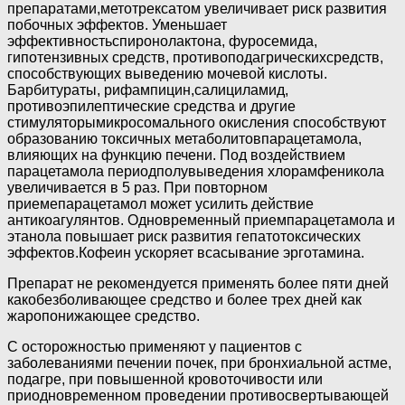
препаратами,метотрексатом увеличивает риск развития
побочных эффектов. Уменьшает
эффективностьспиронолактона, фуросемида,
гипотензивных средств, противоподагрическихсредств,
способствующих выведению мочевой кислоты.
Барбитураты, рифампицин,салициламид,
противоэпилептические средства и другие
стимуляторымикросомального окисления способствуют
образованию токсичных метаболитовпарацетамола,
влияющих на функцию печени. Под воздействием
парацетамола периодполувыведения хлорамфеникола
увеличивается в 5 раз. При повторном
приемепарацетамол может усилить действие
антикоагулянтов. Одновременный приемпарацетамола и
этанола повышает риск развития гепатотоксических
эффектов.Кофеин ускоряет всасывание эрготамина.
Препарат не рекомендуется применять более пяти дней
какобезболивающее средство и более трех дней как
жаропонижающее средство.
С осторожностью применяют у пациентов с
заболеваниями печении почек, при бронхиальной астме,
подагре, при повышенной кровоточивости или
приодновременном проведении противосвертывающей