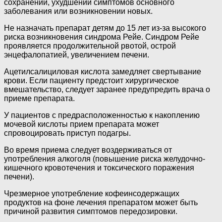
сохранении, ухудшении симптомов основного
заболевания или возникновении новых.
Не назначать препарат детям до 15 лет из-за высокого
риска возникновения синдрома Рейе. Синдром Рейе
проявляется продолжительной рвотой, острой
энцефалопатией, увеличением печени.
Ацетилсалициловая кислота замедляет свертывание
крови. Если пациенту предстоит хирургическое
вмешательство, следует заранее предупредить врача о
приеме препарата.
У пациентов с предрасположенностью к на­коплению
мочевой кислоты прием препарата может
спровоцировать приступ подагры.
Во время приема следует воздерживаться от
употребления алкоголя (повышение риска желудочно-
кишечного кровотечения и ток­сического поражения
печени).
Чрезмерное употребление кофеинсодержа­щих
продуктов на фоне лечения препаратом может быть
причиной развития симптомов передозировки.