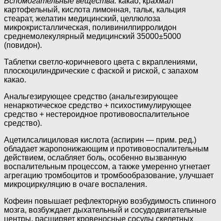
Вспомогательные вещества:
какао, крахмал
картофельный, кислота лимонная, тальк, кальция
стеарат, желатин медицинский, целлюлоза
микрокристаллическая, поливинилпирролидон
среднемолекулярный медицинский 35000±5000
(повидон).
Таблетки светло-коричневого цвета с вкраплениями,
плоскоцилиндрические с фаской и риской, с запахом
какао.
Анальгезирующее средство (анальгезирующее
ненаркотическое средство + психости­мулирующее
средство + нестероидное противовоспалительное
средство).
Ацетилсалициловая кислота (аспирин — прим. ред.)
обладает жаропонижающим и противовоспалительным
действием, ослабляет боль, особенно вызванную
воспалительным процессом, а также умеренно угнетает
агрегацию тромбоцитов и тромбообразование, улучшает
микроцир­куляцию в очаге воспаления.
Кофеин повышает рефлекторную возбудимость спинного
мозга, возбуждает дыхатель­ный и сосудодвигательные
центры, расширяет кровеносные сосуды скелетных