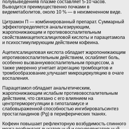
полувыведенияв плазме составляет 5-10 часов.
Выводится преимущественно почками в
видеметаболитов, около 10 % — в неизмененном виде.
Цитрамон П — комбинированный препарат. Суммарный
эффектопределяется анальгезирующим,
жаропонижающим и противовоспалительным
свойствамиацетилсалициловой кислоты и парацетамола
и психостимулирующим действием кофеина.
Ацетилсалициловая кислота обладает жаропонижающим
ипротивовоспалительным действием, ослабляет боль,
особенно вызваннуювоспалительным процессом, а
также умеренно угнетает агрегацию тромбоцитов и
тромбообразование,улучшает микроциркуляцию в очаге
воспаления.
Парацетамол обладает анальгетическим,
жаропонижающим ислабым противовоспалительным
действием, что связано с его влиянием на
центртерморегуляции в гипоталамусе и
слабовыраженной способностью ингибироватьсинтез
простагландинов (Pg) в периферических тканях.
Кофеин повышает рефлекторную возбудимость спинного
мозга,возбуждает дыхательный и сосудодвигательный