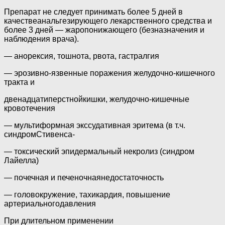
Препарат не следует принимать более 5 дней в
качествеанальгезирующего лекарственного средства и
более 3 дней — жаропонижающего (безназначения и
наблюдения врача).
— анорексия, тошнота, рвота, гастралгия
— эрозивно-язвенные поражения желудочно-кишечного
тракта и
двенадцатиперстнойкишки, желудочно-кишечные
кровотечения
— мультиформная экссудативная эритема (в т.ч.
синдромСтивенса-
— токсический эпидермальный некролиз (синдром
Лайелла)
— почечная и печеночнаянедостаточность
— головокружение, тахикардия, повышение
артериальногодавления
При длительном применении