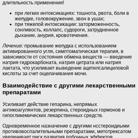
длительность применения!
при легких интоксикациях: тошнота, рвота, боли в
желудке, головокружение, звон в ушах;
при тяжелой интоксикации: заторможенность,
сонливость, коллапс, судороги, затрудненное
дыхание, анурия, кровотечения.
Лечение:
промывание желудка с использованием
активированного угля, симптоматиче­ская терапия, в
зависимости от состояния обмена веществ — введение
натрия гидрокар­боната, натрия цитрата или натрия
лактата, что усиливает выведение ацетилсалицило­вой
кислоты за счет ощелачивания мочи.
Взаимодействие с другими лекарственными
препаратами
Усиливает действие гепарина, непрямых
антикоагулянтов, резерпина, стероидных гормонов и
гипогликемических лекарственных средств.
Одновременное назначение с другими нсстероидиыми
противовоспалительными пре­паратами, метотрексатом
увеличивает риск развития побочных эффектов.