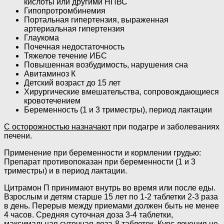
кислоты или другими НПВС
Гипопротромбинемия
Портальная гипертензия, выраженная
артериальная гипертензия
Глаукома
Почечная недостаточность
Тяжелое течение ИБС
Повышенная возбудимость, нарушения сна
Авитаминоз К
Детский возраст до 15 лет
Хирургические вмешательства, сопровождающиеся
кровотечением
Беременность (1 и 3 триместры), период лактации
С осторожностью назначают
при подагре и заболеваниях
печени.
Применение при беременности и кормлении грудью:
Препарат противопоказан при беременности (1 и 3
триместры) и в период лактации.
Цитрамон П принимают внутрь во время или после еды.
Взрослым и детям старше 15 лет по 1-2 таблетки 2-3 раза
в день. Перерыв между приемами должен быть не менее
4 часов. Средняя суточная доза 3-4 таблетки,
максимальная суточная доза-8 таблеток. Курс лечения не