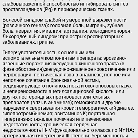
слабовыраженной способностью ингибировать синтез
простагландинов (Pg) в периферических тканях.
Болевой синдром слабой и умеренной выраженности
(различного генеза): головная боль, мигрень, зубная
боль, невралгия, миалгия, артралгия, альгодисменорея.
Лихорадочный синдром: при острых респираторных
заболеваниях, гриппе.
Гиперчувствительность к основным или
вспомогательным компонентам препарата; эрозивно-
язвенные поражения желудочно-кишечного тракта (в
фазе обострения),желудочно-кишечное кровотечение или
перфорация, пептическая язва в анамнезе; полное или
неполное сочетание бронхиальной астмы,
рецидивирующего полипоза носа и околоносовых пазух
и непереносимости ацетилсалициловой кислоты или
других нестероидных противовоспалительных
препаратов (в т.ч. в анамнезе); гемофилия и другие
нарушения свертывания крови; геморрагический диатез,
гипопротромбинемия; авитаминоз К; портальная
гипертензия; тяжелая почечная или печеночная
недостаточность; хроническая сердечная
недостаточность III-IV функционального класса по NYHA;
артериальная гипертензия III степени; беременность и