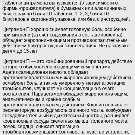
Таблетки цитрамона выпускаются (в зависимости от
фирмы-производителя) в бумажных или алюминиевых
блистерах по 6 или 10 таблеток; 1, 2, 3, 5 или 10
блистеров в картонной упаковке, или без, с инструкцией.
Цитрамон П хорошо снимает головную боль, особенно
при мигрени (за счет содержания в составе кофеина);
обладает жаропонижающим и противовоспалительным
действием при простудных заболеваниях. Не назначают
детям до 15 лет!
Цитрамон П — это комбинированный препарат, действие
которого обусловлено входящими компонетами.
Ацетилсалициловая кислота обладает
противовоспалительным и жаропонижающим действием,
ослабляет боль, а так же умеренно угнетает агрегацию
тромбоцитов, улучшает микроциркуляцию в очаге
воспаления. Парацетамол обладает жаропонижающим,
анальгетическим и крайне слабым
противовоспалительным действием. Кофеин повышает
рефлекторную возбудимость спинного мозга, возбуждает
сосудодвигательный и дыхательный центры, расширяет
кровеносные сосуды скелетных мышц, головного мозга,
почек, сердца, снижает агрегацию
тромбоцитов;уменьшает сонливость, чувство усталости,