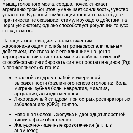
мышц, головного мозга, сердца, почек, снижает
агрегацию тромбоцитов; уменьшает сонли­вость, чувство
усталости. В данной комбинации кофеин в малой дозе
практически не оказывает стимулирующего действия на
нервную систему, однако способствует регу­ляции тонуса
сосудов мозга.
Парацетамол обладает анальгетическим,
жаропонижающим и слабым противовоспали­тельным
действием, что связано с его влиянием на центр
терморегуляции в гипотала­мусе и слабовыраженной
способностью ингибировать синтез простагландииов (Pg)
в периферических тканях.
Болевой синдром слабой и умеренной
выраженности (различного генеза): головная боль,
мигрень, зубная боль, невралгия, миалгия,
артралгия, альгодисменорея.
Лихора­дочный синдром: при острых респираторных
заболеваниях (ОРЗ), гриппе.
Язвенная болезнь желудка и двенадцати­перстной
кишки в фазе обострения;
Желудочно-кишечные кровотечения (в т. ч. в
анамнезе);