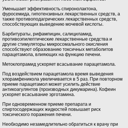
Уменьшает эффективность спиронолактона,
фуросемида, гипотензивных лекарствен­ных средств, а
также противоподагрических лекарственных средств,
способствующих выведению мочевой кислоты.
Барбитураты, рифампицин, салициламид,
противоэпилептические лекарственные средства и
другие стимуляторы микросомального окисления
способствуют образованию токсичных метаболитов
парацетамола, влияющих на функцию печени.
Метоклопрамид ускоряет всасывание парацетамола.
Под воздействием парацетамола время выведения
хлорамфеникола увеличивается в 5 раз. При повторном
приеме парацетамол может усилить действие
антикоагулянтов (производных дикумарина). Кофеин
ускоряет всасывание эрготамина.
При одновременном приеме препарата и
спиртосодержащих жидкостей повышает риск
токсического поражения печени.
Необходимо незамедлительно обратиться к врачу при