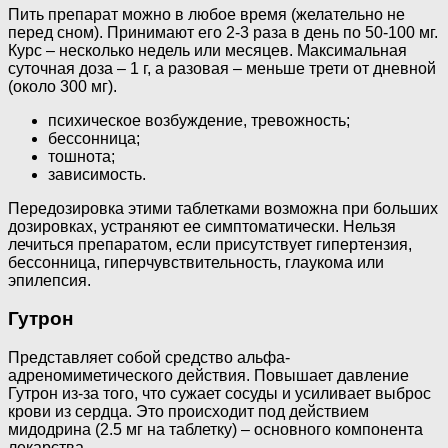
Пить препарат можно в любое время (желательно не
перед сном). Принимают его 2-3 раза в день по 50-100 мг.
Курс – несколько недель или месяцев. Максимальная
суточная доза – 1 г, а разовая – меньше трети от дневной
(около 300 мг).
психическое возбуждение, тревожность;
бессонница;
тошнота;
зависимость.
Передозировка этими таблетками возможна при больших
дозировках, устраняют ее симптоматически. Нельзя
лечиться препаратом, если присутствует гипертензия,
бессонница, гиперчувствительность, глаукома или
эпилепсия.
Гутрон
Представляет собой средство альфа-
адреномиметического действия. Повышает давление
Гутрон из-за того, что сужает сосуды и усиливает выброс
крови из сердца. Это происходит под действием
мидодрина (2.5 мг на таблетку) – основного компонента
лекарства.