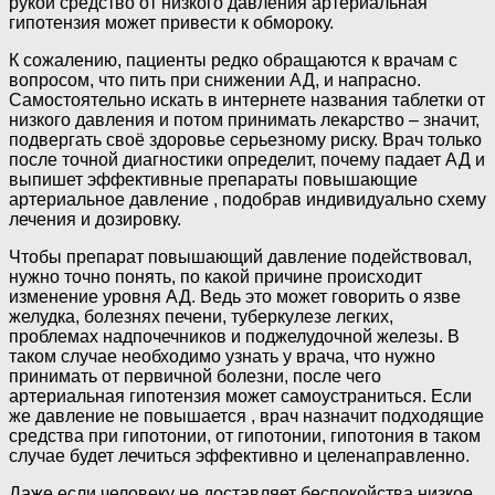
рукой средство от низкого давления артериальная
гипотензия может привести к обмороку.
К сожалению, пациенты редко обращаются к врачам с
вопросом, что пить при снижении АД, и напрасно.
Самостоятельно искать в интернете названия таблетки от
низкого давления и потом принимать лекарство – значит,
подвергать своё здоровье серьезному риску. Врач только
после точной диагностики определит, почему падает АД и
выпишет эффективные препараты повышающие
артериальное давление , подобрав индивидуально схему
лечения и дозировку.
Чтобы препарат повышающий давление подействовал,
нужно точно понять, по какой причине происходит
изменение уровня АД. Ведь это может говорить о язве
желудка, болезнях печени, туберкулезе легких,
проблемах надпочечников и поджелудочной железы. В
таком случае необходимо узнать у врача, что нужно
принимать от первичной болезни, после чего
артериальная гипотензия может самоустраниться. Если
же давление не повышается , врач назначит подходящие
средства при гипотонии, от гипотонии, гипотония в таком
случае будет лечиться эффективно и целенаправленно.
Даже если человеку не доставляет беспокойства низкое