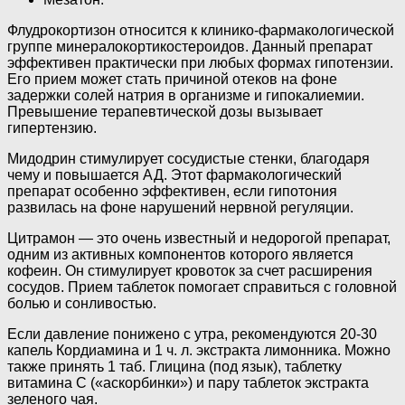
Флудрокортизон относится к клинико-фармакологической
группе минералокортикостероидов. Данный препарат
эффективен практически при любых формах гипотензии.
Его прием может стать причиной отеков на фоне
задержки солей натрия в организме и гипокалиемии.
Превышение терапевтической дозы вызывает
гипертензию.
Мидодрин стимулирует сосудистые стенки, благодаря
чему и повышается АД. Этот фармакологический
препарат особенно эффективен, если гипотония
развилась на фоне нарушений нервной регуляции.
Цитрамон — это очень известный и недорогой препарат,
одним из активных компонентов которого является
кофеин. Он стимулирует кровоток за счет расширения
сосудов. Прием таблеток помогает справиться с головной
болью и сонливостью.
Если давление понижено с утра, рекомендуются 20-30
капель Кордиамина и 1 ч. л. экстракта лимонника. Можно
также принять 1 таб. Глицина (под язык), таблетку
витамина С («аскорбинки») и пару таблеток экстракта
зеленого чая.