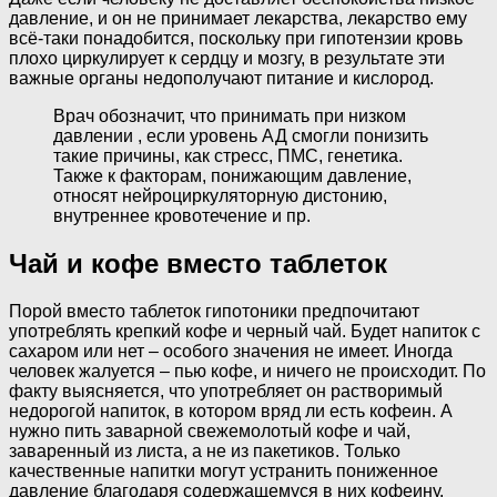
давление, и он не принимает лекарства, лекарство ему
всё-таки понадобится, поскольку при гипотензии кровь
плохо циркулирует к сердцу и мозгу, в результате эти
важные органы недополучают питание и кислород.
Врач обозначит, что принимать при низком
давлении , если уровень АД смогли понизить
такие причины, как стресс, ПМС, генетика.
Также к факторам, понижающим давление,
относят нейроциркуляторную дистонию,
внутреннее кровотечение и пр.
Чай и кофе вместо таблеток
Порой вместо таблеток гипотоники предпочитают
употреблять крепкий кофе и черный чай. Будет напиток с
сахаром или нет – особого значения не имеет. Иногда
человек жалуется – пью кофе, и ничего не происходит. По
факту выясняется, что употребляет он растворимый
недорогой напиток, в котором вряд ли есть кофеин. А
нужно пить заварной свежемолотый кофе и чай,
заваренный из листа, а не из пакетиков. Только
качественные напитки могут устранить пониженное
давление благодаря содержащемуся в них кофеину.